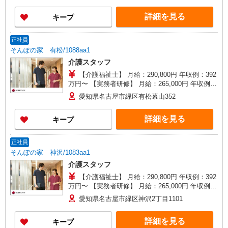
詳細を見る
キープ
正社員
そんぽの家 有松/1088aa1
介護スタッフ
【介護福祉士】 月給：290,800円 年収例：392
万円〜 【実務者研修】 月給：265,000円 年収例：
360万円〜 【初任者研修・無資格】 月給：
愛知県名古屋市緑区有松幕山352
249,300円 年収例：337万円〜 ※職務手当、働き
がい向上手当、日祝手当（月平均2回分）、夜勤手
詳細を見る
キープ
当（月平均5回分）等、毎月平均的に支払われる手
当を含みます。 ※介護福祉士のみ、特別職務手当
も含む ◎残業時は別途時間外手当支給（超過1
正社員
分〜） ◎賞与 基本給2.08ヶ月分/年支給
そんぽの家 神沢/1083aa1
介護スタッフ
【介護福祉士】 月給：290,800円 年収例：392
万円〜 【実務者研修】 月給：265,000円 年収例：
360万円〜 【初任者研修・無資格】 月給：
愛知県名古屋市緑区神沢2丁目1101
249,300円 年収例：337万円〜 ※職務手当、働き
がい向上手当、日祝手当（月平均2回分）、夜勤手
詳細を見る
キープ
当（月平均5回分）等、毎月平均的に支払われる手