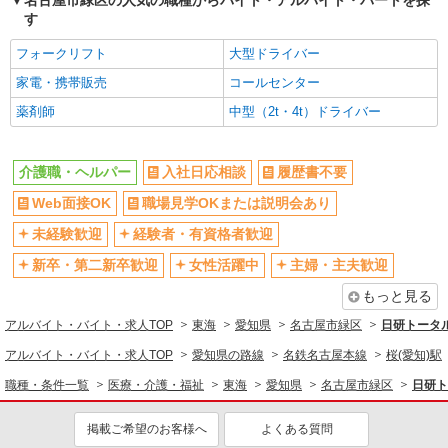
名古屋市緑区の人気の職種からバイト・アルバイト・パートを探
詳細を見る
キープ
当 〇夜勤手当 〇深夜勤務手当 〇休日勤務手当〇
す
年末年始勤務手当
フォークリフト
大型ドライバー
パート
エイジフリーハウス名古屋篠の風
家電・携帯販売
コールセンター
サービス付き高齢者向け住宅／介護職／7-10
薬剤師
中型（2t・4t）ドライバー
時
時給1,193円〜1,257円 ※経験・能力・資格等
による 社会福祉士・介護福祉士 時給1,257円 その
介護職・ヘルパー
入社日応相談
履歴書不要
他資格 時給1,193円 ※一律処遇改善加算含む 〇時
エイジフリーハウス名古屋篠の風 愛知県名古
間外勤務手当 〇土日祝勤務手当 〇夜勤手当 〇深
Web面接OK
職場見学OKまたは説明会あり
屋市緑区相川3丁目243番
夜勤務手当 〇年末年始勤務手当 〇早朝7:00〜
未経験歓迎
経験者・有資格者歓迎
8:00/夜間18:00〜20:00は時給25％UP
詳細を見る
キープ
新卒・第二新卒歓迎
女性活躍中
主婦・主夫歓迎
もっと見る
パート
エイジフリーハウス名古屋篠の風
アルバイト・バイト・求人TOP
東海
愛知県
名古屋市緑区
日研トータ
サ高住小規模多機能／介護職／早出のみ
アルバイト・バイト・求人TOP
愛知県の路線
名鉄名古屋本線
桜(愛知)駅
時給1,193円〜1,257円 ※経験・能力・資格等
による 社会福祉士・介護福祉士 時給1,257円 その
職種・条件一覧
医療・介護・福祉
東海
愛知県
名古屋市緑区
日研ト
他資格 時給1,193円
エイジフリーハウス名古屋篠の風 愛知県名古
屋市緑区相川3丁目243番
掲載ご希望のお客様へ
よくある質問