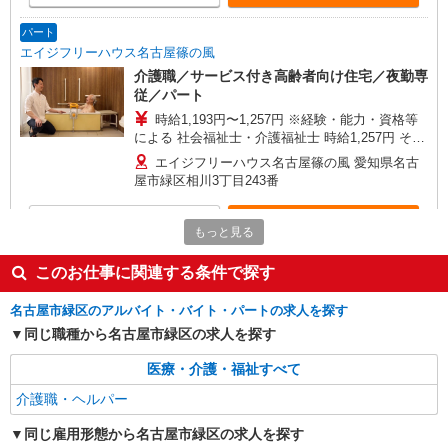
当を含みます。 ※介護福祉士のみ、特別職務手当
も含む ◎残業時は別途時間外手当支給（超過1
パート
分〜） ◎賞与 基本給2.08ヶ月分/年支給
エイジフリーハウス名古屋篠の風
介護職／サービス付き高齢者向け住宅／夜勤専
従／パート
時給1,193円〜1,257円 ※経験・能力・資格等
による 社会福祉士・介護福祉士 時給1,257円 その
他資格 時給1,193円 ※一律処遇改善加算含む 〇時
エイジフリーハウス名古屋篠の風 愛知県名古
間外勤務手当 〇土日祝勤務手当 〇夜勤手当 〇年
屋市緑区相川3丁目243番
末年始勤務手当
詳細を見る
キープ
もっと見る
パート
このお仕事に関連する条件で探す
エイジフリーハウス名古屋篠の風
名古屋市緑区のアルバイト・バイト・パートの求人を探す
サ高住小規模多機能／介護職／16-20時
同じ職種から名古屋市緑区の求人を探す
時給1,193円〜1,257円 ※経験・能力・資格等
による 社会福祉士・介護福祉士 時給1,257円 その
医療・介護・福祉すべて
他資格 時給1,193円
エイジフリーハウス名古屋篠の風 愛知県名古
介護職・ヘルパー
屋市緑区相川3丁目243番
同じ雇用形態から名古屋市緑区の求人を探す
詳細を見る
キープ