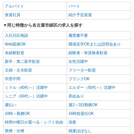
アルバイト
パート
パート
派遣社員
紹介予定派遣
パナソニック エイジフリーケアセンターみどり
同じ特徴から名古屋市緑区の求人を探す
デイサービス／介護職／パート
時給1193円〜1257円 ※経験・能力・資格等に
入社日応相談
履歴書不要
よる 社会福祉士・介護福祉士 時給1257円 その他
資格 時給1193円 ※一律処遇改善加算含む 〇時間
Web面接OK
職場見学OKまたは説明会あり
パナソニック エイジフリーケアセンターみど
外勤務手当 〇土日祝勤務手当 〇無事故無違反表彰
り 愛知県名古屋市緑区相川3-38
未経験歓迎
経験者・有資格者歓迎
金 〇年末年始勤務手当
新卒・第二新卒歓迎
女性活躍中
詳細を見る
キープ
主婦・主夫歓迎
フリーター歓迎
正社員
学歴不問
ブランクOK
エイジフリーハウス名古屋篠の風
ミドル（40代～）活躍中
エルダー（50代～）活躍中
介護職／サービス付き高齢者向け住宅／正社員
シニア（60代～）活躍中
昇給あり
／介護福祉士
月給25万7330円〜26万3510円 ※経験・能力・
週払い
週2～3日勤務OK
資格等による 介護福祉士 月給 25万7330円 社会福
10時～勤務OK
16時前退社OK
祉士 月給 26万3510円 ※一律処遇改善加算含む ※
エイジフリーハウス名古屋篠の風 愛知県名古
夜勤手当6000円/4回を含む 〇資格手当 〇職種手当
時間や曜日が選べる・シフト自由
屋市緑区相川3丁目243番
深夜
〇業務手当 〇時間外勤務手当 〇夜勤手当 〇深夜
禁煙・分煙
勤務手当 〇休日勤務手当 〇年末年始勤務手当
残業ほぼなし