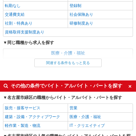
詳細を見る
キープ
転勤なし
登録制
交通費支給
社会保険あり
パート
パナソニック エイジフリーケアセンターみどり
社割・特典あり
研修制度あり
訪問入浴／介護職／運転なし／パート／勤務日
資格取得支援制度あり
数は応相談
時給1,346円〜1,447円 ※経験・能力・資格等
同じ職種から求人を探す
による 初任者研修 時給1,346円 実務者研修 時給
1,346円 介護福祉士 時給1,447円 ※サービス提供8
医療・介護・福祉
パナソニック エイジフリーケアセンターみど
件目以降〜1,000円/件 手当あり ※一律処遇改善加
り 愛知県名古屋市緑区相川3-38
介護職・ヘルパー
関連する条件をもっと見る
算含む 〇時間外勤務手当 〇土日祝勤務手当 〇無
事故無違反表彰金 〇年末年始勤務手当
同じ特徴から求人を探す
詳細を見る
キープ
未経験歓迎
ミドル（40代～）活躍中
その他の条件でバイト・アルバイト・パートを探す
正社員
週2～3日勤務OK
深夜
エイジフリーハウス名古屋篠の風
名古屋市緑区の職種からバイト・アルバイト・パートを探す
介護職／サービス付き高齢者向け住宅／正社員
交通費支給
社会保険あり
販売・接客サービス
営業
月給24万1,280円〜26万3,510円 ※経験・能
力・資格等による 初任者研修 月給 24万1,280円
建築・設備・アクティブワーク
医療・介護・福祉
実務者研修 月給 24万4,980円 介護福祉士 月給 25
エイジフリーハウス名古屋篠の風 愛知県名古
万7,330円 社会福祉士 月給 26万3,510円 ※一律処
軽作業・製造・物流
IT・クリエイティブ
屋市緑区相川3丁目243番
遇改善加算含む ※夜勤手当6,000円/4回を含む 〇
資格手当 〇職種手当 〇業務手当 〇時間外勤務手