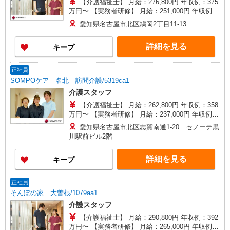
【介護福祉士】 月給：276,800円 年収例：375
万円〜 【実務者研修】 月給：251,000円 年収例：
341万円〜 【初任者研修】 月給：235,300円 年収
愛知県名古屋市北区鳩岡2丁目11-13
例：320万円〜 ※職務手当、働きがい向上手当、
日祝手当（月平均2回分）、夜勤手当（月平均5回
詳細を見る
キープ
分）等、毎月平均的に支払われる手当を含みま
す。 ※介護福祉士のみ、特別職務手当も含む ◎残
業時は別途時間外手当支給（超過1分〜） ◎賞
正社員
与 基本給2.08ヶ月分/年支給
SOMPOケア 名北 訪問介護/5319ca1
介護スタッフ
【介護福祉士】 月給：262,800円 年収例：358
万円〜 【実務者研修】 月給：237,000円 年収例：
325万円〜 【初任者研修】 月給：221,300円 年収
愛知県名古屋市北区志賀南通1-20 セノーテ黒
例：304万円〜 ※職務手当、働きがい向上手当、
川駅前ビル2階
日祝手当（月平均2回分）等、毎月平均的に支払わ
れる手当を含みます。 ※介護福祉士のみ、特別職
詳細を見る
キープ
務手当も含む ■深夜勤手当別途支給：4,000円/回
◎残業時は別途時間外手当支給（超過1分〜） ◎
賞与 基本給2.08ヶ月分/年支給
正社員
そんぽの家 大曽根/1079aa1
介護スタッフ
【介護福祉士】 月給：290,800円 年収例：392
万円〜 【実務者研修】 月給：265,000円 年収例：