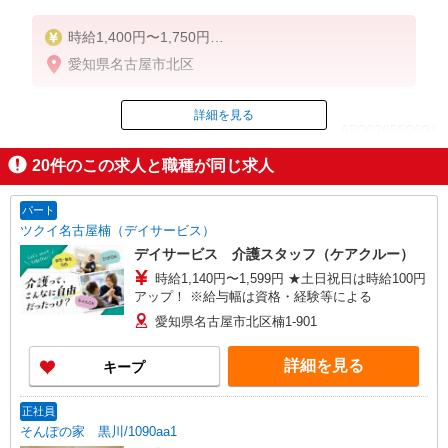
時給1,400円〜1,750円
★週払いOK（規定あり）
愛知県名古屋市北区
※給与幅は経験・能力による
詳細を見る
ID：AE0626559691
20
件のこの求人と職種が同じ求人
掲載期間終了
パート
ツクイ名古屋楠（デイサービス）
デイサービス 介護スタッフ（ケアクルー）
時給1,140円〜1,599円 ★土日祝日は時給100円
アップ！ ※給与幅は資格・経験等による
愛知県名古屋市北区楠1-901
詳細を見る
キープ
正社員
そんぽの家 黒川/1090aa1