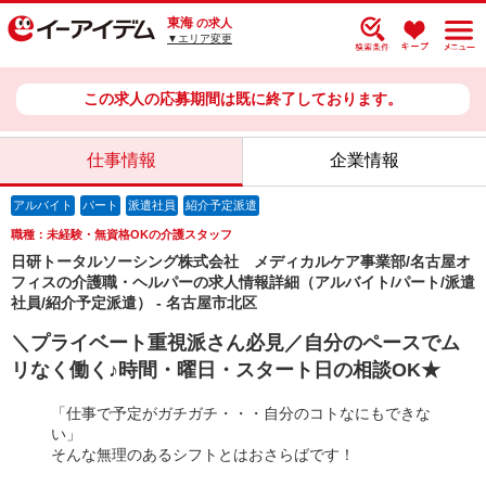
東海
の求人
▼エリア変更
この求人の応募期間は既に終了しております。
仕事情報
企業情報
アルバイト
パート
派遣社員
紹介予定派遣
職種：未経験・無資格OKの介護スタッフ
日研トータルソーシング株式会社 メディカルケア事業部/名古屋オ
フィスの介護職・ヘルパーの求人情報詳細（アルバイト/パート/派遣
社員/紹介予定派遣） - 名古屋市北区
＼プライベート重視派さん必見／自分のペースでム
リなく働く♪時間・曜日・スタート日の相談OK★
「仕事で予定がガチガチ・・・自分のコトなにもできな
い」
そんな無理のあるシフトとはおさらばです！