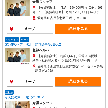
介護スタッフ
【介護福祉士】 月給：290,800円 年収例：392
万円〜 【実務者研修】 月給：265,000円 年収例：
360万円〜 【初任者研修・無資格】 月給：
愛知県名古屋市北区田幡1丁目6-10
249,300円 年収例：337万円〜 ※職務手当、働き
がい向上手当、日祝手当（月平均2回分）、夜勤手
詳細を見る
キープ
当（月平均5回分）等、毎月平均的に支払われる手
当を含みます。 ※介護福祉士のみ、特別職務手当
も含む ◎残業時は別途時間外手当支給（超過1
アルバイト
パート
分〜） ◎賞与 基本給2.08ヶ月分/年支給
SOMPOケア 名北 訪問介護/5319cc2
登録ヘルパー
【介護福祉士】 時給1,645円 ◎週20時間以上
勤務（社保加入者）の場合は時給1,675円 ＊早朝
夜間（〜8:00、18:00〜）：時給2,056円〜 ＊日曜
愛知県名古屋市北区志賀南通1-20 セノーテ黒
祝日：時給1,945円〜 【実務者研修・初任者研修
川駅前ビル2階
（ヘルパー1級・2級）】 時給1,565円 ◎週20時間
以上勤務（社保加入者）の場合は時給1,595円 ＊
詳細を見る
キープ
早朝夜間（〜8:00、18:00〜）：時給1,956円〜 ＊
日曜祝日：時給1,865円〜 ◎身体介助、生活援助
が同時給 ◎キャンセル手当：職務時給の60％支給
正社員
そんぽの家S 城北/2078ba1
介護スタッフ