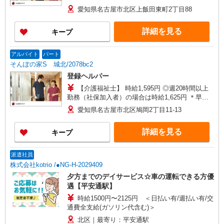
360万円〜 【初任者研修・無資格】 月給：
愛知県名古屋市北区上飯田東町2丁目88
249,300円 年収例：337万円〜 ※職務手当、働き
がい向上手当、日祝手当（月平均2回分）、夜勤手
詳細を見る
キープ
当（月平均5回分）等、毎月平均的に支払われる手
当を含みます。 ※介護福祉士のみ、特別職務手当
も含む ◎残業時は別途時間外手当支給（超過1
アルバイト
パート
分〜） ◎賞与 基本給2.08ヶ月分/年支給
そんぽの家S 城北/2078bc2
登録ヘルパー
【介護福祉士】 時給1,595円 ◎週20時間以上
勤務（社保加入者）の場合は時給1,625円 ＊早朝
夜間（〜8:00、18:00〜）：時給1,994円〜 ＊日曜
愛知県名古屋市北区鳩岡2丁目11-13
祝日：時給1,895円〜 【実務者研修・初任者研修
（ヘルパー1級・2級）】 時給1,515円 ◎週20時間
詳細を見る
キープ
以上勤務（社保加入者）の場合は時給1,545円 ＊
早朝夜間（〜8:00、18:00〜）：時給1,894円〜 ＊
日曜祝日：時給1,815円〜 ◎身体介助、生活援助
派遣社員
が同時給 ◎キャンセル手当：職務時給の60％支給
株式会社kotrio /●NG-H-2029409
夕方までのデイサービス☆車の運転できる方優
遇【平安通駅】
時給1500円〜2125円 ＜日払い有/週払い有/交
通費全支給(ガソリン代含む)＞
北区｜最寄り：平安通駅