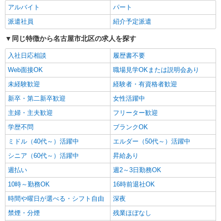
詳細を見る
キープ
アルバイト
パート
派遣社員
紹介予定派遣
アルバイト
パート
デイサービス ソラスト楠/2380000043-017
同じ特徴から名古屋市北区の求人を探す
介護職員（ヘルパー）（施設兼務）
入社日応相談
履歴書不要
時給1,565円〜1,665円（経験・能力等による）
Web面接OK
職場見学OKまたは説明会あり
愛知県名古屋市北区三軒町237番地
未経験歓迎
経験者・有資格者歓迎
詳細を見る
キープ
新卒・第二新卒歓迎
女性活躍中
主婦・主夫歓迎
フリーター歓迎
派遣社員
学歴不問
ブランクOK
株式会社kotrio /●NG-H-2029820
日収1.2万円〜可★「とにかく収入重視!」が叶
ミドル（40代～）活躍中
エルダー（50代～）活躍中
う高時給の有料住宅
シニア（60代～）活躍中
昇給あり
時給1500円〜2125円 ＜日払い有/週払い有/交
週払い
通費全支給(ガソリン代含む)＞
週2～3日勤務OK
名古屋市北区
10時～勤務OK
16時前退社OK
時間や曜日が選べる・シフト自由
深夜
詳細を見る
キープ
禁煙・分煙
残業ほぼなし