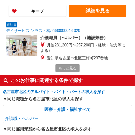
詳細を見る
キープ
正社員
デイサービス ソラスト楠/2380000043-020
介護職員（ヘルパー）（施設兼務）
月給231,200円〜257,200円（経験・能力等に
よる）
愛知県名古屋市北区三軒町237番地
もっと見る
詳細を見る
キープ
このお仕事に関連する条件で探す
派遣社員
株式会社kotrio /●NG-H-1992379
名古屋市北区のアルバイト・バイト・パートの求人を探す
個別ケア重視！高級シニア住宅で巡回やケアな
同じ職種から名古屋市北区の求人を探す
ど＊平安通駅/日払いOK
医療・介護・福祉すべて
時給1500円〜2125円 ＜日払い有/週払い有/交
通費全支給(ガソリン代含む)＞
介護職・ヘルパー
名古屋市北区
同じ雇用形態から名古屋市北区の求人を探す