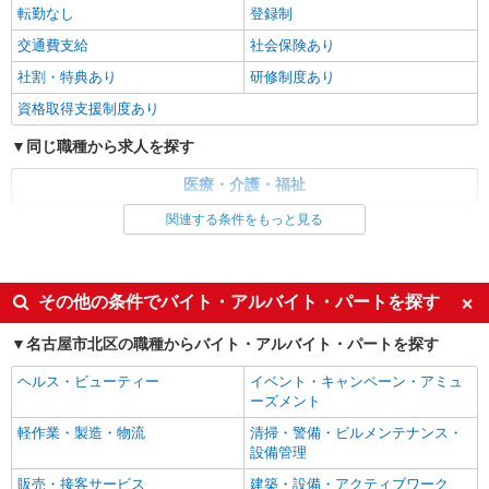
転勤なし
派遣社員
登録制
株式会社kotrio /●NG-H-2031150
交通費支給
社会保険あり
平安通駅｜日払いOK！日収1.1万円超え×サ高
社割・特典あり
研修制度あり
住スタッフ！
時給1500円〜2125円 ＜日払い有/週払い有/交
資格取得支援制度あり
通費全支給(ガソリン代含む)＞
同じ職種から求人を探す
名古屋市北区
医療・介護・福祉
詳細を見る
キープ
介護職・ヘルパー
関連する条件をもっと見る
派遣社員
同じ特徴から求人を探す
株式会社kotrio /●NG-H-1614121
未経験歓迎
ミドル（40代～）活躍中
綺麗な高齢者マンションの見守りスタッフ＠大
その他の条件でバイト・アルバイト・パートを探す
曽根駅近く
週2～3日勤務OK
深夜
名古屋市北区の職種からバイト・アルバイト・パートを探す
時給1500円〜2125円 ＜日払い有/週払い有/交
交通費支給
社会保険あり
通費全支給(ガソリン代含む)＞
ヘルス・ビューティー
イベント・キャンペーン・アミュ
名古屋市北区｜他勤務地も提案可♪
ーズメント
軽作業・製造・物流
清掃・警備・ビルメンテナンス・
詳細を見る
キープ
設備管理
販売・接客サービス
建築・設備・アクティブワーク