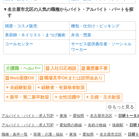
派遣社員
株式会社kotrio /●NG-H-2031021
名古屋市北区の人気の職種からバイト・アルバイト・パートを探
平安通駅＊年齢不問◎未経験から安定した業界
す
へ＊サ高住
雑貨・コスメ販売
梱包・仕分け・ピッキング
時給1500円〜2125円 ＜日払い有/週払い有/交
通費全支給(ガソリン代含む)＞
美容師・ネイリスト・まつげ施術
弁当・惣菜
名古屋市北区
コールセンター
サービス提供責任者・ソーシャル
ワーカー
詳細を見る
キープ
介護職・ヘルパー
入社日応相談
履歴書不要
派遣社員
株式会社kotrio /●NG-H-2029552
Web面接OK
職場見学OKまたは説明会あり
＜平安通＞デイサービスSTAFF＊16時退社も
未経験歓迎
経験者・有資格者歓迎
OK！子育て世代活躍中
時給1500円〜2125円 ＜日払い有/週払い有/交
新卒・第二新卒歓迎
女性活躍中
主婦・主夫歓迎
通費全支給(ガソリン代含む)＞
もっと見る
名古屋市北区
アルバイト・バイト・求人TOP
東海
愛知県
名古屋市北区
日研トータ
詳細を見る
キープ
アルバイト・バイト・求人TOP
愛知県の路線
名鉄小牧線
味鋺駅
日研
職種・条件一覧
医療・介護・福祉
東海
愛知県
名古屋市北区
日研ト
正社員