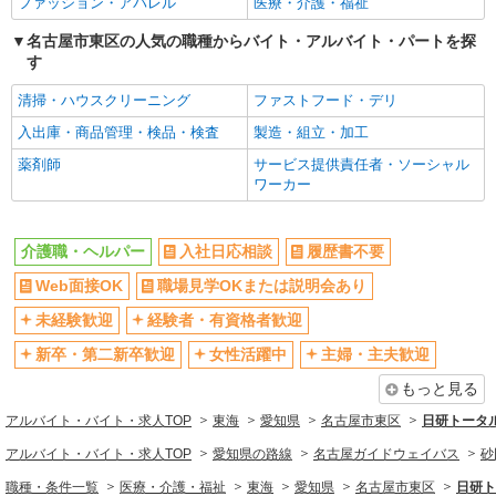
ファッション・アパレル
医療・介護・福祉
通費全支給(ガソリン代含む)＞
名古屋市東区｜今池駅⇒徒歩10分
名古屋市東区の人気の職種からバイト・アルバイト・パートを探
す
詳細を見る
キープ
清掃・ハウスクリーニング
ファストフード・デリ
NEW
入出庫・商品管理・検品・検査
製造・組立・加工
派遣社員
株式会社kotrio /●NG-H-2031168
薬剤師
サービス提供責任者・ソーシャル
今池駅｜日払いOK！日収1.1万円超え×サ高
ワーカー
住スタッフ！
時給1500円〜2125円 ＜日払い有/週払い有/交
介護職・ヘルパー
入社日応相談
履歴書不要
通費全支給(ガソリン代含む)＞
名古屋市東区｜今池駅⇒徒歩10分
Web面接OK
職場見学OKまたは説明会あり
未経験歓迎
経験者・有資格者歓迎
詳細を見る
キープ
新卒・第二新卒歓迎
女性活躍中
主婦・主夫歓迎
NEW
派遣社員
もっと見る
株式会社kotrio /●NG-H-1992464
アルバイト・バイト・求人TOP
東海
愛知県
名古屋市東区
日研トータ
今池駅≫高収入！シニア向け高級マンション
職員募集＊.・：゜
アルバイト・バイト・求人TOP
愛知県の路線
名古屋ガイドウェイバス
砂
時給1500円〜2125円 ＜日払い有/週払い有/交
職種・条件一覧
医療・介護・福祉
東海
愛知県
名古屋市東区
日研ト
通費全支給(ガソリン代含む)＞