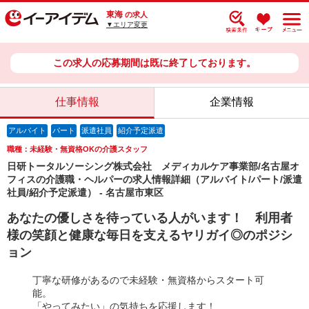
東海
の求人
▼エリア変更
この求人の応募期間は既に終了しております。
仕事情報
企業情報
アルバイト
パート
派遣社員
紹介予定派遣
職種：未経験・無資格OKの介護スタッフ
日研トータルソーシング株式会社 メディカルケア事業部/名古屋オ
フィスの介護職・ヘルパーの求人情報詳細（アルバイト/パート/派遣
社員/紹介予定派遣） - 名古屋市東区
あなたの優しさを待っている人がいます！ 利用者
様の笑顔と健康な毎日を支えるヤリガイ◎のポジシ
ョン
丁寧な研修があるので未経験・無資格からスタート可
能。
「やってみたい」の気持ちを応援します！