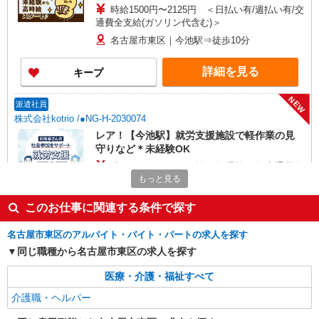
時給1500円〜2125円 ＜日払い有/週払い有/交
通費全支給(ガソリン代含む)＞
名古屋市東区｜今池駅⇒徒歩10分
詳細を見る
キープ
NEW
派遣社員
株式会社kotrio /●NG-H-2030074
レア！【今池駅】就労支援施設で軽作業の見
守りなど＊未経験OK
時給1400円〜 ＜日払い有/週払い有/交通費全
支給(ガソリン代含む)＞
もっと見る
名古屋市東区｜今池駅⇒徒歩10分
このお仕事に関連する条件で探す
詳細を見る
キープ
名古屋市東区のアルバイト・バイト・パートの求人を探す
同じ職種から名古屋市東区の求人を探す
NEW
派遣社員
株式会社kotrio /●NG-H-2030730
医療・介護・福祉すべて
毎日通うのが楽しみになる＊ホテルのような
介護職・ヘルパー
美しいサ高住のSTAFF