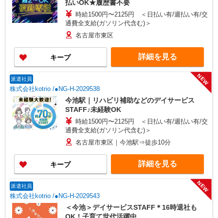
払いOK★履歴書不要
時給1500円〜2125円 ＜日払い有/週払い有/交
通費全支給(ガソリン代含む)＞
名古屋市東区
詳細を見る
キープ
NEW
派遣社員
株式会社kotrio /●NG-H-2029538
今池駅｜リハビリ補助などのデイサービス
STAFF♪未経験OK
時給1500円〜2125円 ＜日払い有/週払い有/交
通費全支給(ガソリン代含む)＞
名古屋市東区｜今池駅⇒徒歩10分
詳細を見る
キープ
NEW
派遣社員
株式会社kotrio /●NG-H-2029543
＜今池＞デイサービスSTAFF＊16時退社も
OK！子育て世代活躍中