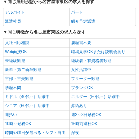
同じ雇用形態から名古屋市東区の求人を探す
時給1500円〜2125円 ＜日払い有/週払い有/交
通費全支給(ガソリン代含む)＞
アルバイト
パート
名古屋市東区｜今池駅⇒徒歩10分
派遣社員
紹介予定派遣
詳細を見る
キープ
同じ特徴から名古屋市東区の求人を探す
NEW
入社日応相談
履歴書不要
派遣社員
株式会社kotrio /●NG-H-2159103
Web面接OK
職場見学OKまたは説明会あり
≪今池駅≫日勤のみ＆残業ナシ！お迎えに間
未経験歓迎
経験者・有資格者歓迎
に合うデイサービス
新卒・第二新卒歓迎
女性活躍中
時給1500円〜2125円 ＜日払い有/週払い有/交
通費全支給(ガソリン代含む)＞
主婦・主夫歓迎
フリーター歓迎
名古屋市東区
学歴不問
ブランクOK
ミドル（40代～）活躍中
エルダー（50代～）活躍中
詳細を見る
キープ
シニア（60代～）活躍中
昇給あり
NEW
派遣社員
週払い
週2～3日勤務OK
株式会社kotrio /●NG-H-2029438
10時～勤務OK
16時前退社OK
夕方までのデイサービス☆車の運転できる方
優遇【今池駅】
時間や曜日が選べる・シフト自由
深夜
時給1500円〜2125円 ＜日払い有/週払い有/交