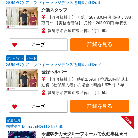
SOMPOケア ラヴィーレレジデンス徳川園/5342ra1
介護スタッフ
【介護福祉士】 月給：287,800円 年収例：388
万円〜 【実務者研修】 月給：262,000円 年収例：
355万円〜 【初任者研修】 月給：246,300円 年収
愛知県名古屋市東区徳川1丁目605
例：334万円〜 ※職務手当、働きがい向上手当、
日祝手当（月平均2回分）、夜勤手当（月平均5回
詳細を見る
キープ
分）等、毎月平均的に支払われる手当を含みま
す。 ※介護福祉士のみ、特別職務手当も含む ◎残
業時は別途時間外手当支給（超過1分〜） ◎賞
アルバイト
パート
与 基本給2.08ヶ月分/年支給
SOMPOケア ラヴィーレレジデンス徳川園/5342rc2
登録ヘルパー
【介護福祉士】 時給1,595円 ◎週20時間以上
勤務（社保加入者）の場合は時給1,625円 ＊早朝
夜間（〜8:00、18:00〜）：時給1,994円〜 ＊日曜
愛知県名古屋市東区徳川1丁目605
祝日：時給1,895円〜 【実務者研修・初任者研修
（ヘルパー1級・2級）】 時給1,515円 ◎週20時間
詳細を見る
キープ
以上勤務（社保加入者）の場合は時給1,545円 ＊
早朝夜間（〜8:00、18:00〜）：時給1,894円〜 ＊
日曜祝日：時給1,815円〜 ◎身体介助、生活援助
NEW
派遣社員
が同時給 ◎キャンセル手当：職務時給の60％支給
株式会社kotrio /●NG-H-2159180
今池駅チカ★グループホームで夜勤専従★日