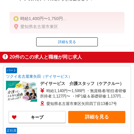
時給1,400円〜1,750円
★週払いOK（規定あり）
愛知県名古屋市東区
※給与幅は経験・能力による
詳細を見る
ID：AE0626559675
20
件のこの求人と職種が同じ求人
掲載期間終了
パート
ツクイ名古屋東矢田（デイサービス）
デイサービス 介護スタッフ（ケアクルー）
時給1,140円〜1,599円 ・無資格者/初任者研修
所持者:1,127円〜 ・HP1級＆基礎研修:1,137円〜
・実務者:1,147円〜 ・介護福祉士:1,157円〜 ★土
愛知県名古屋市東区矢田四丁目13番17号
日祝日は時給100円アップ！ ※給与幅は資格・経
験等による
詳細を見る
キープ
正社員