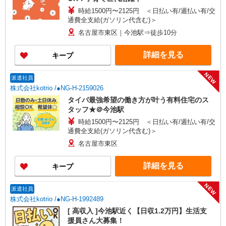
時給1500円〜2125円 ＜日払い有/週払い有/交
通費全支給(ガソリン代含む)＞
名古屋市東区｜今池駅⇒徒歩10分
詳細を見る
キープ
NEW
派遣社員
株式会社kotrio /●NG-H-2159026
タイパ最強希望の働き方が叶う有料住宅のス
タッフ★＠今池駅
時給1500円〜2125円 ＜日払い有/週払い有/交
通費全支給(ガソリン代含む)＞
名古屋市東区
詳細を見る
キープ
NEW
派遣社員
株式会社kotrio /●NG-H-1992489
[ 高収入 ]今池駅近く【日収1.2万円】生活支
援員さん大募集！