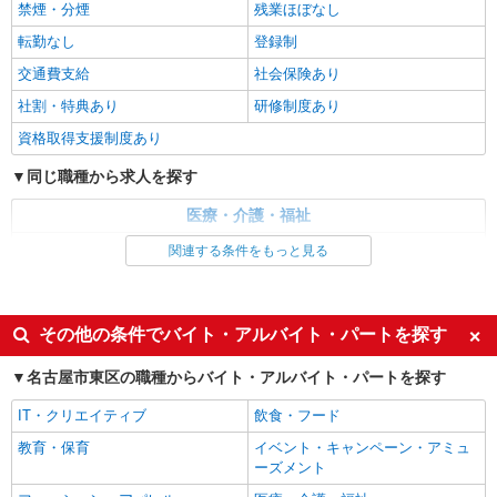
禁煙・分煙
残業ほぼなし
通費全支給(ガソリン代含む)＞
転勤なし
登録制
名古屋市東区｜今池駅⇒徒歩10分
交通費支給
社会保険あり
詳細を見る
キープ
社割・特典あり
研修制度あり
NEW
資格取得支援制度あり
派遣社員
株式会社kotrio /●NG-H-1907504
同じ職種から求人を探す
東区*デイでの生活補助☆新たなスキルを身
につけて長く働く♪
医療・介護・福祉
時給1500円〜2150円 ＜日払い有/週払い有/交
介護職・ヘルパー
関連する条件をもっと見る
通費全支給(ガソリン代含む)＞
同じ特徴から求人を探す
名古屋市東区｜今池駅⇒徒歩10分
未経験歓迎
ミドル（40代～）活躍中
その他の条件でバイト・アルバイト・パートを探す
詳細を見る
キープ
週2～3日勤務OK
深夜
名古屋市東区の職種からバイト・アルバイト・パートを探す
NEW
交通費支給
派遣社員
社会保険あり
株式会社kotrio /●NG-H-2031061
IT・クリエイティブ
飲食・フード
今池駅＊年齢不問◎未経験から安定した業界
教育・保育
イベント・キャンペーン・アミュ
へ＊サ高住
ーズメント
時給1500円〜2125円 ＜日払い有/週払い有/交