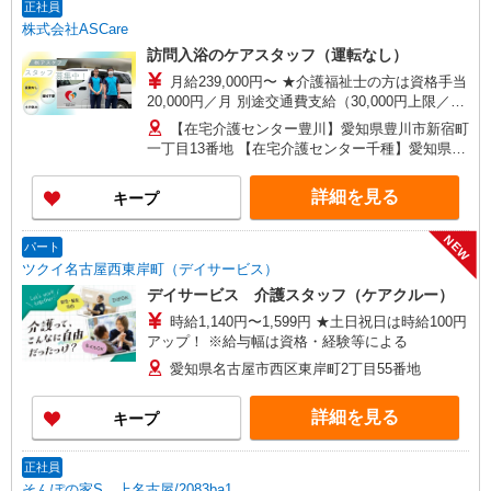
正社員
株式会社ASCare
訪問入浴のケアスタッフ（運転なし）
月給239,000円〜 ★介護福祉士の方は資格手当
20,000円／月 別途交通費支給（30,000円上限／
月） 別途残業手当（月平均残業時間15時間）残業
【在宅介護センター豊川】愛知県豊川市新宿町
代全額支給
一丁目13番地 【在宅介護センター千種】愛知県名
古屋市千種区覚王山通八丁目35番地 イマ－ジュ
池下2D 【在宅介護センター尾張旭】愛知県尾張旭
詳細を見る
キープ
市瀬戸川町一丁目202番地 【在宅介護センター岡
崎】愛知県岡崎市羽根東町二丁目8番地3 第
NEW
2LAND PLAZA BILL101・102号室 【在宅介護セン
パート
ター刈谷】愛知県刈谷市東陽町三丁目68番地 東
ツクイ名古屋西東岸町（デイサービス）
陽町鬼頭ビル1階北側 【在宅介護センター上名古
デイサービス 介護スタッフ（ケアクルー）
屋】愛知県名古屋市西区上名古屋三丁目25番52
時給1,140円〜1,599円 ★土日祝日は時給100円
カサデナカノ1階
アップ！ ※給与幅は資格・経験等による
愛知県名古屋市西区東岸町2丁目55番地
詳細を見る
キープ
正社員
そんぽの家S 上名古屋/2083ba1