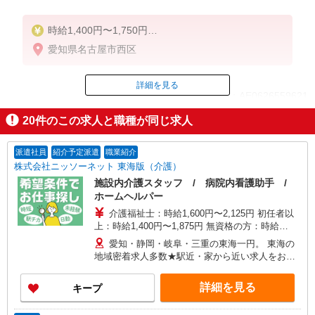
時給1,400円〜1,750円
★週払いOK（規定あり）
愛知県名古屋市西区
※給与幅は経験・能力による
詳細を見る
ID：AE0626559621
20
件のこの求人と職種が同じ求人
掲載期間終了
派遣社員
紹介予定派遣
職業紹介
株式会社ニッソーネット 東海版（介護）
施設内介護スタッフ / 病院内看護助手 /
ホームヘルパー
介護福祉士：時給1,600円〜2,125円 初任者以
上：時給1,400円〜1,875円 無資格の方：時給
1,300円〜1,750円 ※給与幅は勤務先による +交通
愛知・静岡・岐阜・三重の東海一円。 東海の
費、諸手当（勤務先による） +0円で介護資格が取
地域密着求人多数★駅近・家から近い求人をお探
れる （別途規定） ★給与日払い制度あり！
しできます！
詳細を見る
キープ