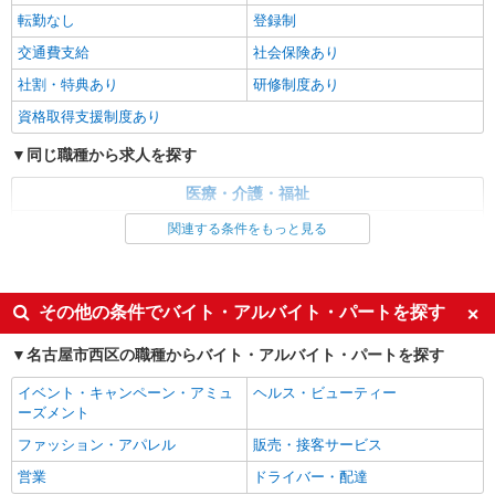
資格等による 初任者研修 月給 21万7280円 実務者
転勤なし
登録制
研修 月給 22万980円 介護福祉士 月給 23万3330円
パナソニック エイジフリーケアセンター名古
社会福祉士 月給 23万9510円 ※一律処遇改善加算
交通費支給
社会保険あり
屋上小田井 愛知県名古屋市西区中小田井4丁目
含む 〇資格手当 〇職種手当 〇業務手当 〇時間外
408-1
社割・特典あり
研修制度あり
勤務手当 〇休日勤務手当 〇無事故無違反表彰金
詳細を見る
キープ
〇年末年始勤務手当
資格取得支援制度あり
同じ職種から求人を探す
パート
パナソニック エイジフリーケアセンター名古屋上小田井
医療・介護・福祉
デイサービス／介護職／パート
介護職・ヘルパー
関連する条件をもっと見る
時給1,206円〜1,270円 ※経験・能力・資格等
による 社会福祉士・介護福祉士 時給1,270円 その
同じ特徴から求人を探す
他資格 時給1,206円 ※一律処遇改善加算含む 〇時
パナソニック エイジフリーケアセンター名古
間外勤務手当 〇土日祝勤務手当 〇無事故無違反表
屋上小田井 愛知県名古屋市西区中小田井4丁目
未経験歓迎
ミドル（40代～）活躍中
彰金 〇年末年始勤務手当
その他の条件でバイト・アルバイト・パートを探す
408-1
週2～3日勤務OK
深夜
詳細を見る
キープ
名古屋市西区の職種からバイト・アルバイト・パートを探す
交通費支給
社会保険あり
イベント・キャンペーン・アミュ
ヘルス・ビューティー
パート
ーズメント
パナソニック エイジフリーケアセンターおたい
ファッション・アパレル
訪問入浴／介護職／運転なし／パート／勤務日
販売・接客サービス
数は応相談
営業
ドライバー・配達
時給1,346円〜1,447円 ※経験・能力・資格等