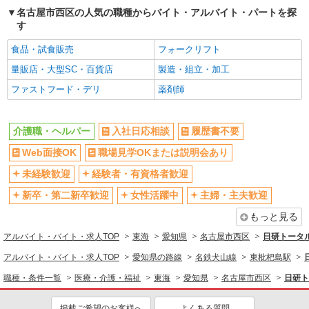
による 初任者研修 時給1,346円 実務者研修 時給
名古屋市西区の人気の職種からバイト・アルバイト・パートを探
1,346円 介護福祉士 時給1,447円 ※サービス提供8
す
パナソニック エイジフリーケアセンターおた
件目以降〜1,000円/件 手当あり ※一律処遇改善加
い 愛知県名古屋市西区中小田井四丁目408番地の1
算含む 〇時間外勤務手当 〇土日祝勤務手当 〇無
食品・試食販売
フォークリフト
号
事故無違反表彰金 〇年末年始勤務手当
量販店・大型SC・百貨店
製造・組立・加工
詳細を見る
キープ
ファストフード・デリ
薬剤師
派遣社員
（株）ウィルオブ・ワークCW 名古屋支店/ms230101
介護職・ヘルパー
入社日応相談
履歴書不要
介護スタッフ
時給1400円 ◆前払い・日払い・週払いOK
Web面接OK
職場見学OKまたは説明会あり
愛知県名古屋市西区
未経験歓迎
経験者・有資格者歓迎
新卒・第二新卒歓迎
女性活躍中
主婦・主夫歓迎
詳細を見る
キープ
もっと見る
派遣社員
アルバイト・バイト・求人TOP
東海
愛知県
名古屋市西区
日研トータ
株式会社kotrio /●NG-H-2030065
アルバイト・バイト・求人TOP
愛知県の路線
名鉄犬山線
東枇杷島駅
レア！【浄心駅】就労支援施設で軽作業の見守
りなど＊未経験OK
職種・条件一覧
医療・介護・福祉
東海
愛知県
名古屋市西区
日研ト
時給1400円〜 ＜日払い有/週払い有/交通費全
支給(ガソリン代含む)＞
掲載ご希望のお客様へ
よくある質問