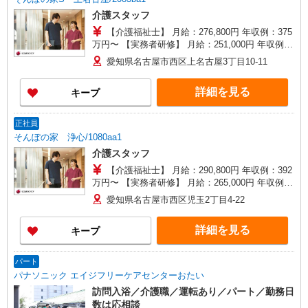
介護スタッフ
【介護福祉士】 月給：276,800円 年収例：375
万円〜 【実務者研修】 月給：251,000円 年収例：
341万円〜 【初任者研修】 月給：235,300円 年収
愛知県名古屋市西区上名古屋3丁目10-11
例：320万円〜 ※職務手当、働きがい向上手当、
日祝手当（月平均2回分）、夜勤手当（月平均5回
詳細を見る
キープ
分）等、毎月平均的に支払われる手当を含みま
す。 ※介護福祉士のみ、特別職務手当も含む ◎残
業時は別途時間外手当支給（超過1分〜） ◎賞
正社員
与 基本給2.08ヶ月分/年支給
そんぽの家 浄心/1080aa1
介護スタッフ
【介護福祉士】 月給：290,800円 年収例：392
万円〜 【実務者研修】 月給：265,000円 年収例：
360万円〜 【初任者研修・無資格】 月給：
愛知県名古屋市西区児玉2丁目4-22
249,300円 年収例：337万円〜 ※職務手当、働き
がい向上手当、日祝手当（月平均2回分）、夜勤手
詳細を見る
キープ
当（月平均5回分）等、毎月平均的に支払われる手
当を含みます。 ※介護福祉士のみ、特別職務手当
も含む ◎残業時は別途時間外手当支給（超過1
パート
分〜） ◎賞与 基本給2.08ヶ月分/年支給
パナソニック エイジフリーケアセンターおたい
訪問入浴／介護職／運転あり／パート／勤務日
数は応相談