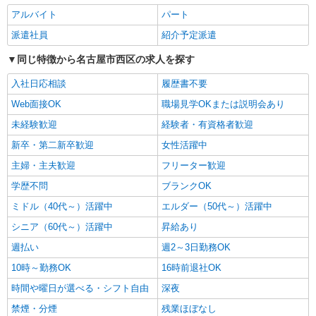
資格等による 介護福祉士 月給 23万3330円 社会福
アルバイト
パート
祉士 月給 23万9510円 ※一律処遇改善加算含む 〇
パナソニック エイジフリーケアセンター名古
派遣社員
紹介予定派遣
資格手当 〇職種手当 〇業務手当 〇時間外勤務手
屋上小田井 愛知県名古屋市西区中小田井4丁目
当 〇休日勤務手当 〇無事故無違反表彰金 〇年末
408-1
同じ特徴から名古屋市西区の求人を探す
年始勤務手当
詳細を見る
キープ
入社日応相談
履歴書不要
Web面接OK
職場見学OKまたは説明会あり
パート
パナソニック エイジフリーケアセンター名古屋上小田井
未経験歓迎
経験者・有資格者歓迎
ショートステイ／介護職／遅出のみ
新卒・第二新卒歓迎
女性活躍中
時給1,206円〜1,270円 ※経験・能力・資格等
主婦・主夫歓迎
フリーター歓迎
による 社会福祉士・介護福祉士 時給1,270円 その
他資格 時給1,206円 ※一律処遇改善加算含む 〇時
パナソニック エイジフリーケアセンター名古
学歴不問
ブランクOK
間外勤務手当 〇土日祝勤務手当 〇夜勤手当 〇深
屋上小田井 愛知県名古屋市西区中小田井4丁目
夜勤務手当 〇無事故無違反表彰金 〇年末年始勤務
ミドル（40代～）活躍中
エルダー（50代～）活躍中
408-1
手当 〇早朝7:00〜8:00/夜間18:00〜20:00は時給
シニア（60代～）活躍中
昇給あり
詳細を見る
キープ
25％UP
週払い
週2～3日勤務OK
正社員
10時～勤務OK
16時前退社OK
パナソニック エイジフリーケアセンター名古屋上小田井
時間や曜日が選べる・シフト自由
深夜
デイサービス／介護職／正社員
禁煙・分煙
月給21万7280円〜23万9510円 ※経験・能力・
残業ほぼなし