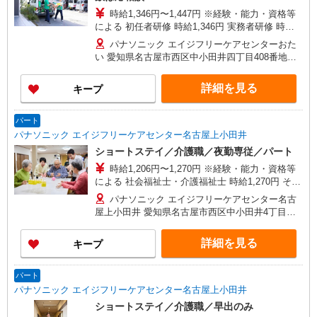
時給1,346円〜1,447円 ※経験・能力・資格等
による 初任者研修 時給1,346円 実務者研修 時給
1,346円 介護福祉士 時給1,447円 ※サービス提供8
パナソニック エイジフリーケアセンターおた
件目以降〜1,000円/件 手当あり ※一律処遇改善加
い 愛知県名古屋市西区中小田井四丁目408番地の1
算含む 〇時間外勤務手当 〇土日祝勤務手当 〇無
号
事故無違反表彰金 〇年末年始勤務手当
詳細を見る
キープ
パート
パナソニック エイジフリーケアセンター名古屋上小田井
ショートステイ／介護職／夜勤専従／パート
時給1,206円〜1,270円 ※経験・能力・資格等
による 社会福祉士・介護福祉士 時給1,270円 その
他資格 時給1,206円 ※一律処遇改善加算含む 〇時
パナソニック エイジフリーケアセンター名古
間外勤務手当 〇土日祝勤務手当 〇夜勤手当 〇無
屋上小田井 愛知県名古屋市西区中小田井4丁目
事故無違反表彰金 〇年末年始勤務手当
408-1
詳細を見る
キープ
パート
パナソニック エイジフリーケアセンター名古屋上小田井
ショートステイ／介護職／早出のみ