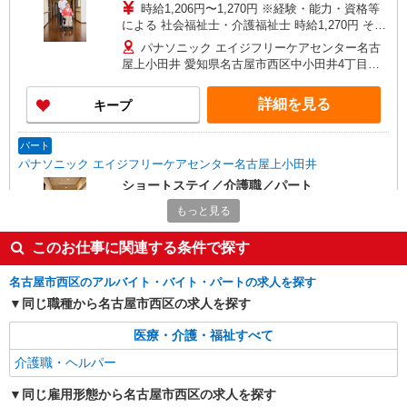
時給1,206円〜1,270円 ※経験・能力・資格等
による 社会福祉士・介護福祉士 時給1,270円 その
他資格 時給1,206円 ※一律処遇改善加算含む 〇時
パナソニック エイジフリーケアセンター名古
間外勤務手当 〇土日祝勤務手当 〇夜勤手当 〇深
屋上小田井 愛知県名古屋市西区中小田井4丁目
夜勤務手当 〇無事故無違反表彰金 〇年末年始勤務
408-1
手当 〇早朝7:00〜8:00/夜間18:00〜20:00は時給
詳細を見る
キープ
25％UP
パート
パナソニック エイジフリーケアセンター名古屋上小田井
ショートステイ／介護職／パート
時給1,206円〜1,270円 ※経験・能力・資格等
もっと見る
による 社会福祉士・介護福祉士 時給1,270円 その
他資格 時給1,206円 ※一律処遇改善加算含む 〇時
このお仕事に関連する条件で探す
パナソニック エイジフリーケアセンター名古
間外勤務手当 〇土日祝勤務手当 〇夜勤手当 〇深
屋上小田井 愛知県名古屋市西区中小田井4丁目
夜勤務手当 〇無事故無違反表彰金 〇年末年始勤務
408-1
名古屋市西区のアルバイト・バイト・パートの求人を探す
手当 〇早朝7:00〜8:00/夜間18:00〜20:00は時給
詳細を見る
同じ職種から名古屋市西区の求人を探す
キープ
25％UP
医療・介護・福祉すべて
正社員
介護職・ヘルパー
パナソニック エイジフリーケアセンター名古屋上小田井
デイサービス／介護職／正社員／介護福祉士
同じ雇用形態から名古屋市西区の求人を探す
月給23万3330円〜23万9510円 ※経験・能力・