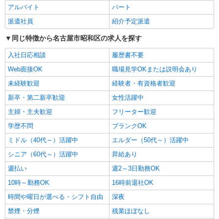
名古屋市昭和区
アルバイト
パート
派遣社員
紹介予定派遣
詳細を見る
キープ
同じ特徴から名古屋市昭和区の求人を探す
派遣社員
入社日応相談
株式会社kotrio /●NG-H-2031030
履歴書不要
御器所駅＊年齢不問◎未経験から安定した業界
Web面接OK
職場見学OKまたは説明会あり
へ＊サ高住
未経験歓迎
経験者・有資格者歓迎
時給1500円〜2125円 ＜日払い有/週払い有/交
通費全支給(ガソリン代含む)＞
新卒・第二新卒歓迎
女性活躍中
名古屋市昭和区
主婦・主夫歓迎
フリーター歓迎
学歴不問
ブランクOK
詳細を見る
キープ
ミドル（40代～）活躍中
エルダー（50代～）活躍中
正社員
シニア（60代～）活躍中
昇給あり
グループホーム ソラスト白金/2380000040-021
週払い
週2～3日勤務OK
介護管理職（施設長代理・所長代理）
10時～勤務OK
16時前退社OK
月給332,755円 ＜給与補足＞月額253,700円＋
定額時間外手当39,660円（20時間/超過分は別途支
時間や曜日が選べる・シフト自由
深夜
給）＋夜勤5回分（39,395円）含む。※夜勤1回あ
愛知県名古屋市昭和区白金1-20-3
禁煙・分煙
残業ほぼなし
たり7,879円（深夜割増＋夜勤手当）