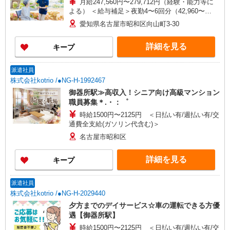
月給247,560円〜279,712円（経験・能力等に
よる） ＜給与補足＞夜勤4〜6回分（42,960〜
65,112円）含む。※夜勤1回あたり10,740〜10,852
愛知県名古屋市昭和区向山町3-30
円（深夜割増＋夜勤手当）
詳細を見る
キープ
派遣社員
株式会社kotrio /●NG-H-1992467
御器所駅≫高収入！シニア向け高級マンション
職員募集＊.・：゜
時給1500円〜2125円 ＜日払い有/週払い有/交
通費全支給(ガソリン代含む)＞
名古屋市昭和区
詳細を見る
キープ
派遣社員
株式会社kotrio /●NG-H-2029440
夕方までのデイサービス☆車の運転できる方優
遇【御器所駅】
時給1500円〜2125円 ＜日払い有/週払い有/交