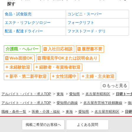
詳細を見る
探す
キープ
食品・試食販売
コンビニ・スーパー
正社員
エステ・リフレクソロジー
フォークリフト
グループホーム ソラスト白金/2380000040-025
介護職員（ヘルパー）（介護助手）
配送・配達ドライバー
ファストフード・デリ
月給199,600円
愛知県名古屋市昭和区白金1-20-3
介護職・ヘルパー
入社日応相談
履歴書不要
詳細を見る
Web面接OK
職場見学OKまたは説明会あり
キープ
未経験歓迎
経験者・有資格者歓迎
正社員
新卒・第二新卒歓迎
女性活躍中
主婦・主夫歓迎
グループホーム ソラスト白金/2380000040-024
介護職員（ヘルパー）（介護助手）
もっと見る
月給256,650円 ＜給与補足＞夜勤5回分
アルバイト・バイト・求人TOP
東海
愛知県
名古屋市昭和区
日研トー
（20,450円）含む。※夜勤1回あたり4,090円（深
夜割増＋夜勤手当）
アルバイト・バイト・求人TOP
愛知県の路線
名古屋市営地下鉄鶴舞線
御
愛知県名古屋市昭和区白金1-20-3
職種・条件一覧
医療・介護・福祉
東海
愛知県
名古屋市昭和区
日研
詳細を見る
キープ
掲載ご希望のお客様へ
よくある質問
派遣社員