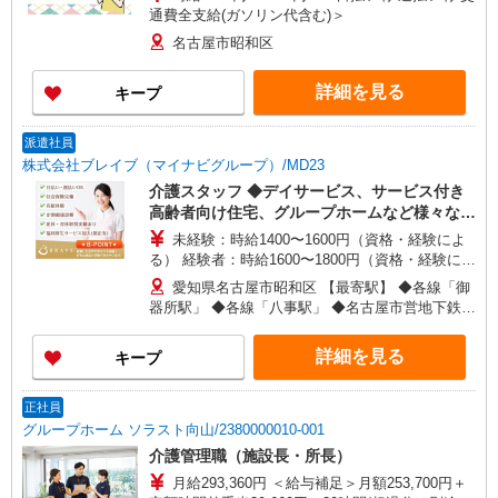
通費全支給(ガソリン代含む)＞
名古屋市昭和区
詳細を見る
キープ
派遣社員
株式会社ブレイブ（マイナビグループ）/MD23
介護スタッフ ◆デイサービス、サービス付き
高齢者向け住宅、グループホームなど様々な勤
務先から選べます。
未経験：時給1400〜1600円（資格・経験によ
る） 経験者：時給1600〜1800円（資格・経験によ
る） ◎月収例 時給1800円×1日8時間×22日（週5
愛知県名古屋市昭和区 【最寄駅】 ◆各線「御
日）＝31万6800円 ◆昇給あり ◆支払い方法 ※日
器所駅」 ◆各線「八事駅」 ◆名古屋市営地下鉄鶴
払い/週払い/月払い対応も可能です。詳しくは面談
舞線「荒畑駅」 ★その他、近隣に多数勤務地あり
時にご相談ください。 ◆交通費：別途全額支給 ※
ます！
詳細を見る
キープ
当社規定あり
正社員
グループホーム ソラスト向山/2380000010-001
介護管理職（施設長・所長）
月給293,360円 ＜給与補足＞月額253,700円＋