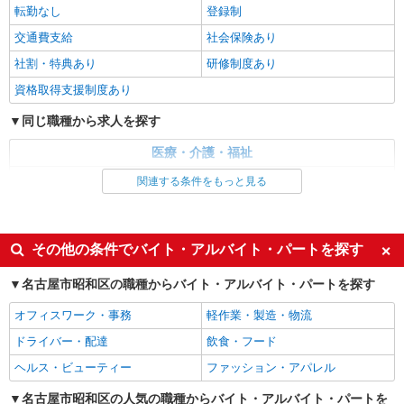
転勤なし
登録制
詳細を見る
キープ
交通費支給
社会保険あり
派遣社員
社割・特典あり
研修制度あり
株式会社kotrio /●NG-H-1614146
資格取得支援制度あり
綺麗な高齢者マンションの見守りスタッフ＠荒
畑駅近く
同じ職種から求人を探す
時給1500円〜2125円 ＜日払い有/週払い有/交
医療・介護・福祉
通費全支給(ガソリン代含む)＞
名古屋市昭和区
介護職・ヘルパー
関連する条件をもっと見る
同じ特徴から求人を探す
詳細を見る
キープ
未経験歓迎
ミドル（40代～）活躍中
その他の条件でバイト・アルバイト・パートを探す
派遣社員
週2～3日勤務OK
深夜
株式会社kotrio /●NG-H-1992496
名古屋市昭和区の職種からバイト・アルバイト・パートを探す
交通費支給
社会保険あり
[ 高収入 ]御器所駅近く【日収1.2万円】生活支
援員さん大募集！
オフィスワーク・事務
軽作業・製造・物流
時給1500円〜2125円 ＜日払い有/週払い有/交
ドライバー・配達
飲食・フード
通費全支給(ガソリン代含む)＞
ヘルス・ビューティー
ファッション・アパレル
名古屋市昭和区
名古屋市昭和区の人気の職種からバイト・アルバイト・パートを