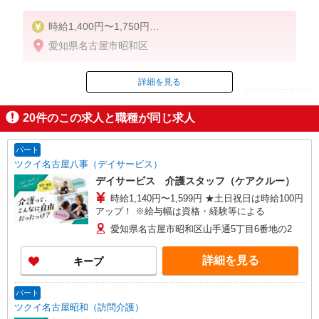
時給1,400円〜1,750円
★週払いOK（規定あり）
愛知県名古屋市昭和区
※給与幅は経験・能力による
詳細を見る
ID：AE0626559607
20
件のこの求人と職種が同じ求人
掲載期間終了
パート
ツクイ名古屋八事（デイサービス）
デイサービス 介護スタッフ（ケアクルー）
時給1,140円〜1,599円 ★土日祝日は時給100円
アップ！ ※給与幅は資格・経験等による
愛知県名古屋市昭和区山手通5丁目6番地の2
詳細を見る
キープ
パート
ツクイ名古屋昭和（訪問介護）