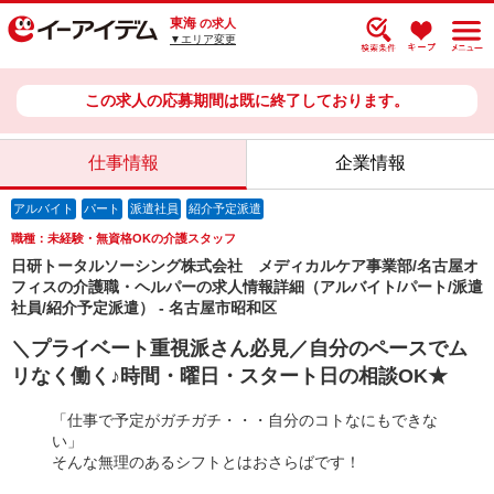
東海
の求人
▼エリア変更
この求人の応募期間は既に終了しております。
仕事情報
企業情報
アルバイト
パート
派遣社員
紹介予定派遣
職種：未経験・無資格OKの介護スタッフ
日研トータルソーシング株式会社 メディカルケア事業部/名古屋オ
フィスの介護職・ヘルパーの求人情報詳細（アルバイト/パート/派遣
社員/紹介予定派遣） - 名古屋市昭和区
＼プライベート重視派さん必見／自分のペースでム
リなく働く♪時間・曜日・スタート日の相談OK★
「仕事で予定がガチガチ・・・自分のコトなにもできな
い」
そんな無理のあるシフトとはおさらばです！