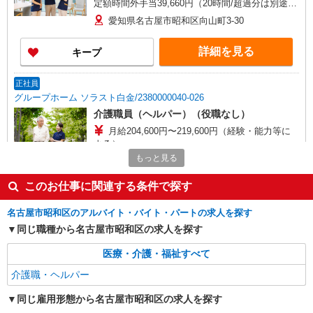
定額時間外手当39,660円（20時間/超過分は別途支
給）※深夜割増（22〜5時）、夜勤手当（8,500円/
愛知県名古屋市昭和区向山町3-30
回）
詳細を見る
キープ
正社員
グループホーム ソラスト白金/2380000040-026
介護職員（ヘルパー）（役職なし）
月給204,600円〜219,600円（経験・能力等に
よる）
もっと見る
愛知県名古屋市昭和区白金1-20-3
このお仕事に関連する条件で探す
詳細を見る
キープ
名古屋市昭和区のアルバイト・バイト・パートの求人を探す
派遣社員
同じ職種から名古屋市昭和区の求人を探す
株式会社kotrio /●NG-H-2031169
医療・介護・福祉すべて
御器所駅｜日払いOK！日収1.1万円超え×サ高
住スタッフ！
介護職・ヘルパー
時給1500円〜2125円 ＜日払い有/週払い有/交
通費全支給(ガソリン代含む)＞
同じ雇用形態から名古屋市昭和区の求人を探す