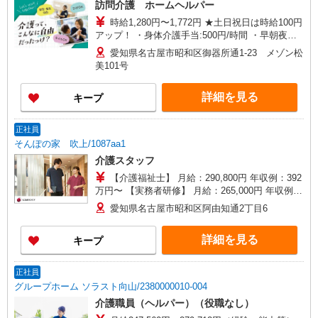
訪問介護 ホームヘルパー
時給1,280円〜1,772円 ★土日祝日は時給100円
アップ！ ・身体介護手当:500円/時間 ・早朝夜間
深夜手当:300円/時間 （18:00〜翌07:59の時間
愛知県名古屋市昭和区御器所通1-23 メゾン松
帯） ・ICT手当:2,000円/月 ・深夜割増は別途支給
美101号
・ケア→ケアの移動時間も賃金（時給）を支給 ※
特定事業所加算手当:60円/時間含む ※給与幅は資
詳細を見る
キープ
格・経験等による
正社員
そんぽの家 吹上/1087aa1
介護スタッフ
【介護福祉士】 月給：290,800円 年収例：392
万円〜 【実務者研修】 月給：265,000円 年収例：
360万円〜 【初任者研修・無資格】 月給：
愛知県名古屋市昭和区阿由知通2丁目6
249,300円 年収例：337万円〜 ※職務手当、働き
がい向上手当、日祝手当（月平均2回分）、夜勤手
詳細を見る
キープ
当（月平均5回分）等、毎月平均的に支払われる手
当を含みます。 ※介護福祉士のみ、特別職務手当
も含む ◎残業時は別途時間外手当支給（超過1
正社員
分〜） ◎賞与 基本給2.08ヶ月分/年支給
グループホーム ソラスト向山/2380000010-004
介護職員（ヘルパー）（役職なし）