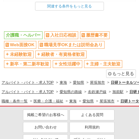
介護職・ヘルパー
関連する条件をもっと見る
同じ特徴から求人を探す
未経験歓迎
ミドル（40代～）活躍中
介護職・ヘルパー
入社日応相談
履歴書不要
週2～3日勤務OK
深夜
Web面接OK
職場見学OKまたは説明会あり
交通費支給
社会保険あり
未経験歓迎
経験者・有資格者歓迎
新卒・第二新卒歓迎
女性活躍中
主婦・主夫歓迎
もっと見る
アルバイト・バイト・求人TOP
東海
愛知県
尾張旭市
日研トータルソ
アルバイト・バイト・求人TOP
愛知県の路線
名鉄瀬戸線
旭前駅
日研
職種・条件一覧
医療・介護・福祉
東海
愛知県
尾張旭市
日研トータ
掲載ご希望のお客様へ
よくある質問
お問い合わせ
利用規約