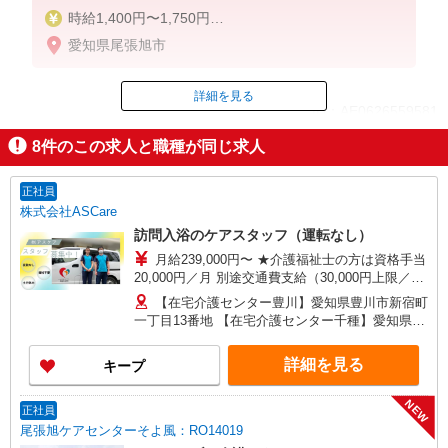
時給1,400円〜1,750円
★週払いOK（規定あり）
愛知県尾張旭市
※給与幅は経験・能力による
詳細を見る
ID：AE0626559581
8
件のこの求人と職種が同じ求人
掲載期間終了
正社員
株式会社ASCare
訪問入浴のケアスタッフ（運転なし）
月給239,000円〜 ★介護福祉士の方は資格手当
20,000円／月 別途交通費支給（30,000円上限／
月） 別途残業手当（月平均残業時間15時間）残業
【在宅介護センター豊川】愛知県豊川市新宿町
代全額支給
一丁目13番地 【在宅介護センター千種】愛知県名
古屋市千種区覚王山通八丁目35番地 イマ－ジュ
池下2D 【在宅介護センター尾張旭】愛知県尾張旭
詳細を見る
キープ
市瀬戸川町一丁目202番地 【在宅介護センター岡
崎】愛知県岡崎市羽根東町二丁目8番地3 第
NEW
2LAND PLAZA BILL101・102号室 【在宅介護セン
正社員
ター刈谷】愛知県刈谷市東陽町三丁目68番地 東
尾張旭ケアセンターそよ風：RO14019
陽町鬼頭ビル1階北側 【在宅介護センター上名古