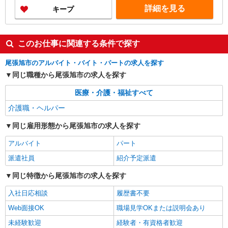
・退職金制度あり ・キャリアステップ年収モデル
詳細を見る
キープ
（参考値） 一般職（平均勤続年数5年）390万円
事業所長（平均勤続年数10年 2〜3年で所長にな
る人もいます！）500万円 ブロック長（平均勤続
年数13年）650万円 エリア長（平均勤続年数17
このお仕事に関連する条件で探す
年）720万円
尾張旭市のアルバイト・バイト・パートの求人を探す
同じ職種から尾張旭市の求人を探す
医療・介護・福祉すべて
介護職・ヘルパー
同じ雇用形態から尾張旭市の求人を探す
アルバイト
パート
派遣社員
紹介予定派遣
同じ特徴から尾張旭市の求人を探す
入社日応相談
履歴書不要
Web面接OK
職場見学OKまたは説明会あり
未経験歓迎
経験者・有資格者歓迎