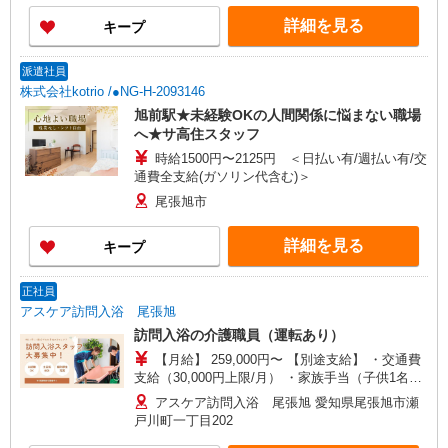
別報酬：平均34.1万円（最高額135万円） ※2025
詳細を見る
キープ
年6月支給実績 ※処遇改善手当は試用期間中(3ヶ
月)は支給なし
派遣社員
株式会社kotrio /●NG-H-2093146
旭前駅★未経験OKの人間関係に悩まない職場
へ★サ高住スタッフ
時給1500円〜2125円 ＜日払い有/週払い有/交
通費全支給(ガソリン代含む)＞
尾張旭市
詳細を見る
キープ
正社員
アスケア訪問入浴 尾張旭
訪問入浴の介護職員（運転あり）
【月給】 259,000円〜 【別途支給】 ・交通費
支給（30,000円上限/月） ・家族手当（子供1名に
つき5,000円） ・資格手当（介護福祉士：計
アスケア訪問入浴 尾張旭 愛知県尾張旭市瀬
20,000円UP） ・昇給（評価に応じて毎年4月に実
戸川町一丁目202
施） ・賞与（夏・冬の年2回） ・残業代全額支給