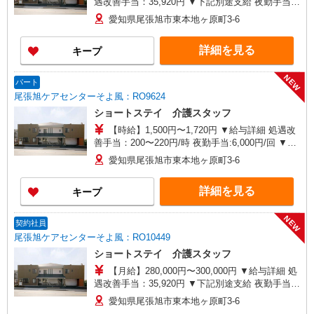
遇改善手当：35,920円 ▼下記別途支給 夜勤手当：
6,000円（1回） 準夜勤手当：3,500円（1回） 通勤
愛知県尾張旭市東本地ヶ原町3-6
手当 年末年始手当：380円/時 ※12/300時〜1/324
時 寸志あり：年2回（6月・12月） ※業績による
詳細を見る
キープ
特別報酬：平均34.1万円（最高額135万円）
※2025年6月支給実績 ※処遇改善手当は試用期間
中(3ヶ月)は支給なし
NEW
パート
尾張旭ケアセンターそよ風：RO9624
ショートステイ 介護スタッフ
【時給】1,500円〜1,720円 ▼給与詳細 処遇改
善手当：200〜220円/時 夜勤手当:6,000円/回 ▼下
記別途支給 通勤手当 年末年始手当：380円/時 昇
愛知県尾張旭市東本地ヶ原町3-6
給あり：年1回（4月） 寸志あり：年2回（6月・12
月） ※業績による ※処遇改善手当は試用期間中(3
詳細を見る
キープ
ヶ月)は支給なし
NEW
契約社員
尾張旭ケアセンターそよ風：RO10449
ショートステイ 介護スタッフ
【月給】280,000円〜300,000円 ▼給与詳細 処
遇改善手当：35,920円 ▼下記別途支給 夜勤手当：
6,000円（1回） 通勤手当 年末年始手当：380円/時
愛知県尾張旭市東本地ヶ原町3-6
寸志あり：年2回（6月・12月） ※業績による 特