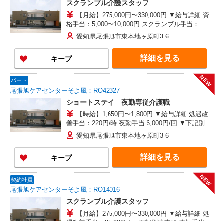
スクランブル介護スタッフ
屋】愛知県名古屋市西区上名古屋三丁目25番52
【月給】275,000円〜330,000円 ▼給与詳細 資
カサデナカノ1階
格手当：5,000〜10,000円 スクランブル手当：
10,000円 処遇改善手当：35,920円 住宅手当：規定
愛知県尾張旭市東本地ヶ原町3-6
あり 精勤手当：8,000円 調整手当：0〜100,000円
▼下記別途支給 夜勤手当：6,000円/回 通勤手当
詳細を見る
キープ
年末年始手当：380円/時 賞与年2回（6月・12月）
昇給年1回（4月） 特別報酬：平均34.1万円（最高
額135万円） ※2025年6月支給実績 ※処遇改善手
NEW
パート
当は試用期間中(3ヶ月)は支給なし
尾張旭ケアセンターそよ風：RO42327
ショートステイ 夜勤専従介護職
【時給】1,650円〜1,800円 ▼給与詳細 処遇改
善手当：220円/時 夜勤手当:6,000円/回 ▼下記別途
支給 通勤手当 年末年始手当：380円/時 寸志あ
愛知県尾張旭市東本地ヶ原町3-6
り：年2回（6月・12月） ※業績による ※処遇改
善手当は試用期間中(3ヶ月)は支給なし
詳細を見る
キープ
NEW
契約社員
尾張旭ケアセンターそよ風：RO14016
スクランブル介護スタッフ
【月給】275,000円〜330,000円 ▼給与詳細 処