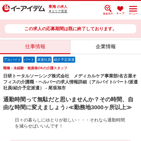
東海
の求人
▼エリア変更
この求人の応募期間は既に終了しております。
仕事情報
企業情報
アルバイト
パート
派遣社員
紹介予定派遣
職種：未経験・無資格OKの介護スタッフ
日研トータルソーシング株式会社 メディカルケア事業部/名古屋オ
フィスの介護職・ヘルパーの求人情報詳細（アルバイト/パート/派遣
社員/紹介予定派遣） - 尾張旭市
通勤時間って無駄だと思いませんか？その時間、自
由な時間に変えましょう♪≪勤務地3000ヶ所以上≫
日々の暮らしにゆとりが欲しい・・・それなら通勤時間
を減らせばいいんです！