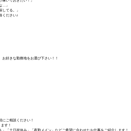
り稼いでおきたい！」
な…」
探してる。」
絡ください♪
、お好きな勤務地をお選び下さい！！
軽にご相談ください！
ります！
ト」「土日祝休み」「夜勤メイン」などご希望に合わせたお仕事をご紹介します！