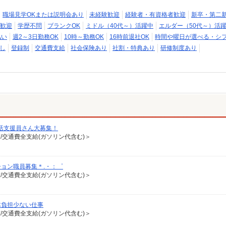
職場見学OKまたは説明会あり
未経験歓迎
経験者・有資格者歓迎
新卒・第二
歓迎
学歴不問
ブランクOK
ミドル（40代～）活躍中
エルダー（50代～）活
払い
週2～3日勤務OK
10時～勤務OK
16時前退社OK
時間や曜日が選べる・シ
し
登録制
交通費支給
社会保険あり
社割・特典あり
研修制度あり
】生活支援員さん大募集！
有/交通費全支給(ガソリン代含む)＞
ョン職員募集＊.・：゜
有/交通費全支給(ガソリン代含む)＞
体負担少ない仕事
有/交通費全支給(ガソリン代含む)＞