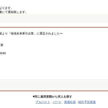
なります。
書にて通知致します。
省より「地域未来牽引企業」に選定されました〜
事業
049
同じ雇用形態から求人を探す
アルバイト
パート
派遣社員
紹介予定派遣