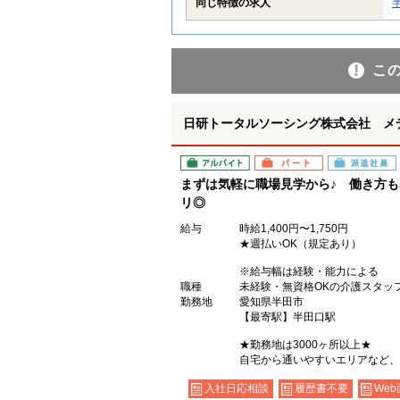
同じ特徴の求人
こ
日研トータルソーシング株式会社 メ
アルバイト
パート
派遣社員
まずは気軽に職場見学から♪ 働き方
リ◎
給与
時給1,400円〜1,750円
★週払いOK（規定あり）
※給与幅は経験・能力による
職種
未経験・無資格OKの介護スタッ
勤務地
愛知県半田市
【最寄駅】半田口駅
★勤務地は3000ヶ所以上★
自宅から通いやすいエリアなど、
入社日応相談
履歴書不要
Web