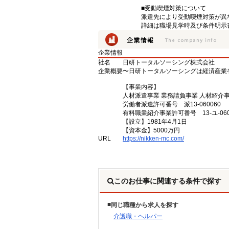
■受動喫煙対策について
派遣先により受動喫煙対策が異
詳細は職場見学時及び条件明示
企業情報
社名
日研トータルソーシング株式会社
企業概要
〜日研トータルソーシングは経済産業
【事業内容】
人材派遣事業 業務請負事業 人材紹介
労働者派遣許可番号 派13-060060
有料職業紹介事業許可番号 13-ユ-060
【設立】1981年4月1日
【資本金】5000万円
URL
https://nikken-mc.com/
このお仕事に関連する条件で探す
同じ職種から求人を探す
介護職・ヘルパー