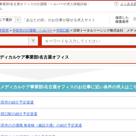
よくある
業部/名古屋オフィスの介護職・ヘルパーの求人情報詳細 -
ム
保存した
0
リア選択
「あなたの街」のお仕事が探せる求人サイト
検索条件
半田市
>
半田市の介護職・ヘルパー
>
半田口駅
> 日研トータルソーシング株式会社 メデ
ディカルケア事業部/名古屋オフィス
メディカルケア事業部/名古屋オフィスのお仕事に近い条件の求人はこ
半田市の紹介予定派遣
半田口駅の紹介予定派遣
半田市の介護職 無資格（施設介護）の紹介予定派遣