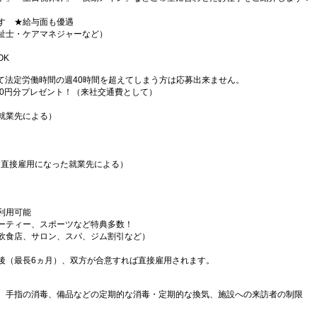
す ★給与面も優遇
祉士・ケアマネジャーなど）
OK
て法定労働時間の週40時間を超えてしまう方は応募出来ません。
000円分プレゼント！（来社交通費として）
就業先による）
（直接雇用になった就業先による）
利用可能
ーティー、スポーツなど特典多数！
飲食店、サロン、スパ、ジム割引など）
後（最長6ヵ月）、双方が合意すれば直接雇用されます。
、手指の消毒、備品などの定期的な消毒・定期的な換気、施設への来訪者の制限