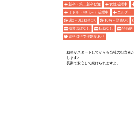
新卒・第二新卒歓迎
女性活躍中
ミドル（40代～）活躍中
エルダー
週2～3日勤務OK
10時～勤務OK
残業ほぼなし
転勤なし
登録制
資格取得支援制度あり
勤務がスタートしてからも当社の担当者
します♪
長期で安心して続けられますよ。