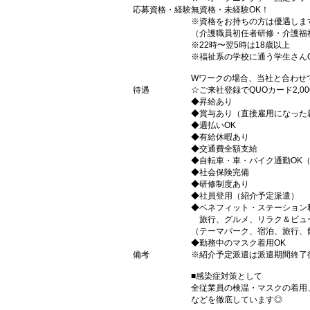
応募資格・経験
無資格・未経験OK！
※資格をお持ちの方は優遇しま
（介護職員初任者研修・介護福
※22時〜翌5時は18歳以上
※福祉系の学校に通う学生さん
Wワークの場合、当社と合わせ
待遇
☆ご来社登録でQUOカード2,
◆昇給あり
◆賞与あり（直接雇用になった
◆週払いOK
◆有給休暇あり
◆交通費全額支給
◆自転車・車・バイク通勤OK
◆社会保険完備
◆研修制度あり
◆社員登用（紹介予定派遣）
◆ベネフィット・ステーション
旅行、グルメ、リラク＆ビュ
（テーマパーク、宿泊、旅行、
◆勤務中のマスク着用OK
備考
※紹介予定派遣は派遣期間終了
■感染症対策として
全従業員の検温・マスクの着用
などを徹底しています◎