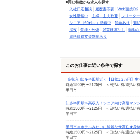
同じ特徴から求人を探す
入社日応相談
履歴書不要
Web面接OK
女性活躍中
主婦・主夫歓迎
フリーター
シニア（60代～）活躍中
昇給あり
週
深夜
禁煙・分煙
残業ほぼなし
転勤な
資格取得支援制度あり
このお仕事に近い条件で探す
[ 高収入 ]知多半田駅近く【日収1.2万円
時給1500円〜2125円 ＜日払い有/週払い
半田市
知多半田駅≫高収入！シニア向け高級マンシ
時給1500円〜2125円 ＜日払い有/週払い
半田市
半田市≪ホテルみたいに綺麗なサ高住★身
時給1500円〜2125円 ＜日払い有/週払い
半田市