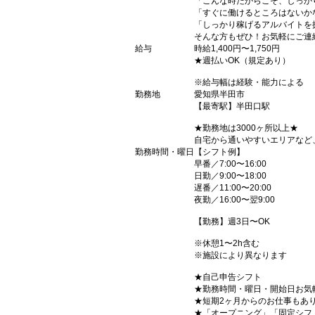
「こんな時だからこそ、しっか
「すぐに働けるところはないか
「しっかり稼げるアルバイトを
そんな方もぜひ！お気軽にご連
給与
時給1,400円〜1,750円
★週払いOK（規定あり）
※給与幅は経験・能力による
勤務地
愛知県半田市
【最寄駅】半田口駅
★勤務地は3000ヶ所以上★
自宅から通いやすいエリアなど
勤務時間・曜日
【シフト例】
早番／7:00〜16:00
日勤／9:00〜18:00
遅番／11:00〜20:00
夜勤／16:00〜翌9:00
【勤務】週3日〜OK
※休憩1〜2h含む
※施設により異なります
★自己申告シフト
★勤務時間・曜日・開始日お気
★短期2ヶ月からのお仕事もあ
★「オープニング」「固定シフ