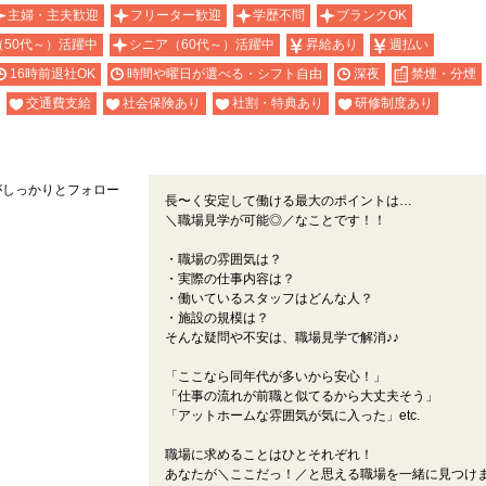
主婦・主夫歓迎
フリーター歓迎
学歴不問
ブランクOK
（50代～）活躍中
シニア（60代～）活躍中
昇給あり
週払い
16時前退社OK
時間や曜日が選べる・シフト自由
深夜
禁煙・分煙
交通費支給
社会保険あり
社割・特典あり
研修制度あり
がしっかりとフォロー
長〜く安定して働ける最大のポイントは…
＼職場見学が可能◎／なことです！！
・職場の雰囲気は？
・実際の仕事内容は？
・働いているスタッフはどんな人？
・施設の規模は？
そんな疑問や不安は、職場見学で解消♪♪
「ここなら同年代が多いから安心！」
「仕事の流れが前職と似てるから大丈夫そう」
「アットホームな雰囲気が気に入った」etc.
職場に求めることはひとそれぞれ！
あなたが＼ここだっ！／と思える職場を一緒に見つけ