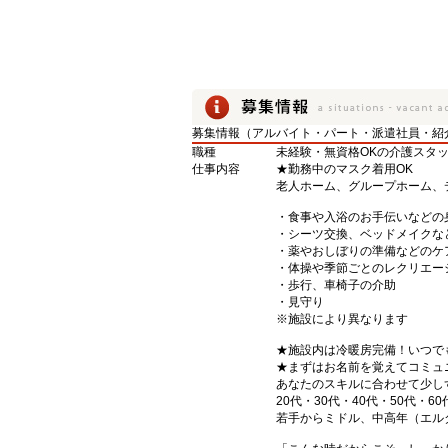
募集情報（アルバイト・パート・派遣社員・紹
職種
未経験・無資格OKの介護スタ
仕事内容
★勤務中のマスク着用OK
老人ホーム、グループホーム、
・食事や入浴のお手伝いなどの
・シーツ交換、ベッドメイクな
・薬やおしぼりの準備などのケ
・体操や季節ごとのレクリエー
・歩行、車椅子の介助
・見守り
※施設により異なります
★施設内は冷暖房完備！いつで
★まずはお名前を覚えてコミュ
あなたのスキルに合わせて少し
20代・30代・40代・50代・60
若手からミドル、中高年（エル