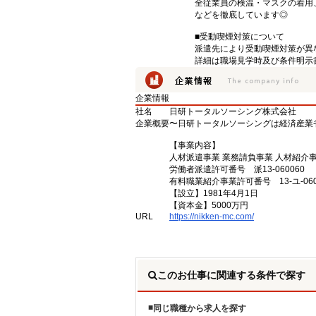
全従業員の検温・マスクの着用
などを徹底しています◎
■受動喫煙対策について
派遣先により受動喫煙対策が異
詳細は職場見学時及び条件明示
企業情報
社名
日研トータルソーシング株式会社
企業概要
〜日研トータルソーシングは経済産業
【事業内容】
人材派遣事業 業務請負事業 人材紹介
労働者派遣許可番号 派13-060060
有料職業紹介事業許可番号 13-ユ-060
【設立】1981年4月1日
【資本金】5000万円
URL
https://nikken-mc.com/
このお仕事に関連する条件で探す
同じ職種から求人を探す