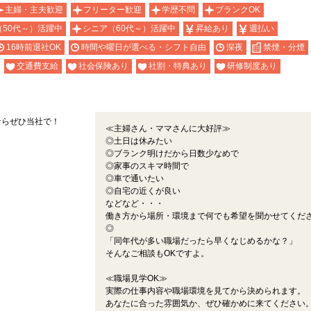
主婦・主夫歓迎
フリーター歓迎
学歴不問
ブランクOK
（50代～）活躍中
シニア（60代～）活躍中
昇給あり
週払い
16時前退社OK
時間や曜日が選べる・シフト自由
深夜
禁煙・分煙
交通費支給
社会保険あり
社割・特典あり
研修制度あり
ならぜひ当社で！
≪主婦さん・ママさんに大好評≫
◎土日は休みたい
◎ブランク明けだから日数少なめで
◎家事のスキマ時間で
◎車で通いたい
◎自宅の近くが良い
などなど・・・
働き方から場所・環境まで何でも希望を聞かせてくだ
◎
「同年代が多い職場だったら早くなじめるかな？」
そんなご相談もOKですよ。
≪職場見学OK≫
実際の仕事内容や職場環境を見てから決められます。
あなたに合った雰囲気か、ぜひ確かめに来てください