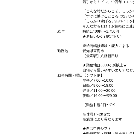
若手からミドル、中高年（エル
「こんな時だからこそ、しっか
「すぐに働けるところはないか
「しっかり稼げるアルバイトを
そんな方もぜひ！お気軽にご連
給与
時給1,400円〜1,750円
★週払いOK（規定あり）
※給与幅は経験・能力による
勤務地
愛知県東海市
【最寄駅】八幡新田駅
★勤務地は3000ヶ所以上★
自宅から通いやすいエリアなど
勤務時間・曜日
【シフト例】
早番／7:00〜16:00
日勤／9:00〜18:00
遅番／11:00〜20:00
夜勤／16:00〜翌9:00
【勤務】週3日〜OK
※休憩1〜2h含む
※施設により異なります
★自己申告シフト
★勤務時間・曜日・開始日お気