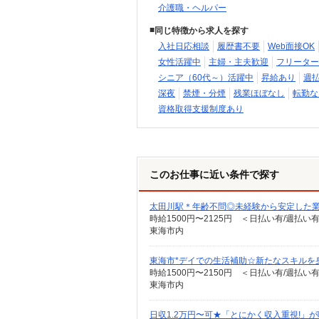
介護職・ヘルパー
同じ特徴から求人を探す
入社日応相談
履歴書不要
Web面接OK
女性活躍中
主婦・主夫歓迎
フリーター
シニア（60代～）活躍中
昇給あり
週
深夜
禁煙・分煙
残業ほぼなし
転勤な
資格取得支援制度あり
このお仕事に近い条件で探す
太田川駅＊年齢不問◎未経験から安定した
時給1500円〜2125円 ＜日払い有/週払い
東海市内
東海市*デイでの生活補助☆新たなスキルを
時給1500円〜2150円 ＜日払い有/週払い
東海市内
日収1.2万円〜可★「とにかく収入重視!」