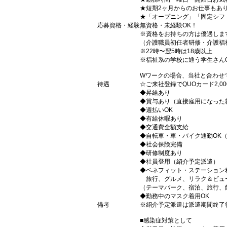
★短期2ヶ月からのお仕事もあ
★「オープニング」「固定シフ
応募資格・経験
無資格・未経験OK！
※資格をお持ちの方は優遇しま
（介護職員初任者研修・介護福
※22時〜翌5時は18歳以上
※福祉系の学校に通う学生さん
Wワークの場合、当社と合わせ
待遇
☆ご来社登録でQUOカード2,
◆昇給あり
◆賞与あり（直接雇用になった
◆週払いOK
◆有給休暇あり
◆交通費全額支給
◆自転車・車・バイク通勤OK
◆社会保険完備
◆研修制度あり
◆社員登用（紹介予定派遣）
◆ベネフィット・ステーション
旅行、グルメ、リラク＆ビュ
（テーマパーク、宿泊、旅行、
◆勤務中のマスク着用OK
備考
※紹介予定派遣は派遣期間終了
■感染症対策として