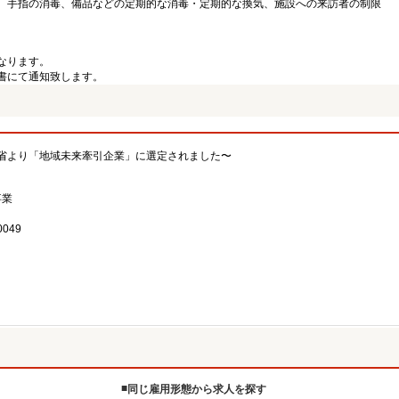
、手指の消毒、備品などの定期的な消毒・定期的な換気、施設への来訪者の制限
なります。
書にて通知致します。
省より「地域未来牽引企業」に選定されました〜
事業
049
同じ雇用形態から求人を探す