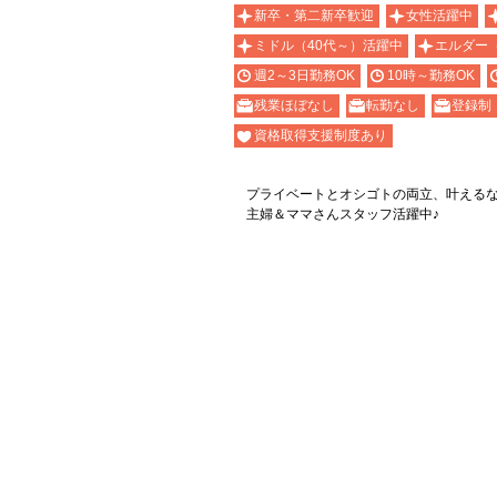
新卒・第二新卒歓迎
女性活躍中
ミドル（40代～）活躍中
エルダー
週2～3日勤務OK
10時～勤務OK
残業ほぼなし
転勤なし
登録制
資格取得支援制度あり
プライベートとオシゴトの両立、叶える
主婦＆ママさんスタッフ活躍中♪