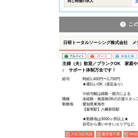
同じ特徴の求人
こ
日研トータルソーシング株式会社 メ
アルバイト
パート
派遣社員
主婦（夫）歓迎／ブランクOK 家庭
♪ サポート体制万全です！
給与
時給1,400円〜1,750円
★週払いOK（規定あり）
※給与幅は経験・能力による
職種
未経験・無資格OKの介護スタッ
勤務地
愛知県東海市
【最寄駅】八幡新田駅
★勤務地は3000ヶ所以上★
自宅から通いやすいエリアなど、
入社日応相談
履歴書不要
Web