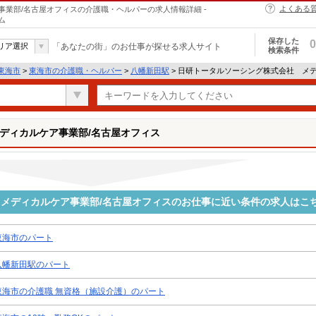
よくある
業部/名古屋オフィスの介護職・ヘルパーの求人情報詳細 -
ム
保存した
0
リア選択
「あなたの街」のお仕事が探せる求人サイト
検索条件
東海市
>
東海市の介護職・ヘルパー
>
八幡新田駅
> 日研トータルソーシング株式会社 メ
ディカルケア事業部/名古屋オフィス
メディカルケア事業部/名古屋オフィスのお仕事に近い条件の求人はこ
東海市のパート
八幡新田駅のパート
東海市の介護職 無資格（施設介護）のパート