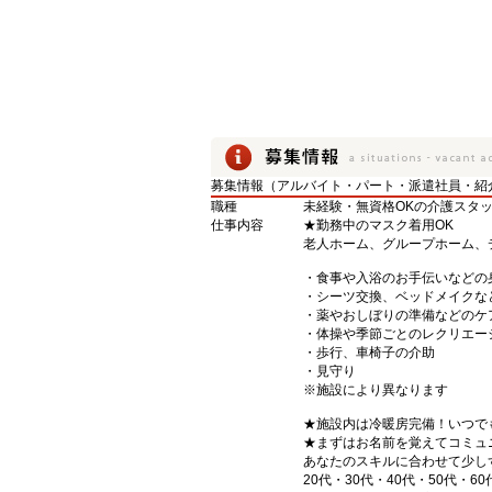
募集情報（アルバイト・パート・派遣社員・紹
職種
未経験・無資格OKの介護スタ
仕事内容
★勤務中のマスク着用OK
老人ホーム、グループホーム、
・食事や入浴のお手伝いなどの
・シーツ交換、ベッドメイクな
・薬やおしぼりの準備などのケ
・体操や季節ごとのレクリエー
・歩行、車椅子の介助
・見守り
※施設により異なります
★施設内は冷暖房完備！いつで
★まずはお名前を覚えてコミュ
あなたのスキルに合わせて少し
20代・30代・40代・50代・60