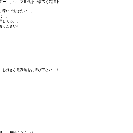
ダー）、シニア世代まで幅広く活躍中！
り稼いでおきたい！」
な…」
探してる。」
絡ください♪
、お好きな勤務地をお選び下さい！！
軽にご相談ください！