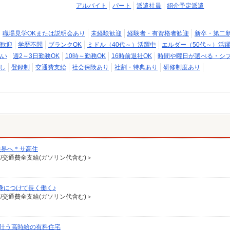
アルバイト
パート
派遣社員
紹介予定派遣
職場見学OKまたは説明会あり
未経験歓迎
経験者・有資格者歓迎
新卒・第二
歓迎
学歴不問
ブランクOK
ミドル（40代～）活躍中
エルダー（50代～）活
払い
週2～3日勤務OK
10時～勤務OK
16時前退社OK
時間や曜日が選べる・シ
し
登録制
交通費支給
社会保険あり
社割・特典あり
研修制度あり
業界へ＊サ高住
有/交通費全支給(ガソリン代含む)＞
身につけて長く働く♪
有/交通費全支給(ガソリン代含む)＞
が叶う高時給の有料住宅