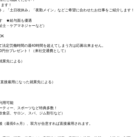
ります！
ト」「土日祝休み」「夜勤メイン」などご希望に合わせたお仕事をご紹介します！
す ★給与面も優遇
祉士・ケアマネジャーなど）
OK
て法定労働時間の週40時間を超えてしまう方は応募出来ません。
000円分プレゼント！（来社交通費として）
就業先による）
（直接雇用になった就業先による）
利用可能
ーティー、スポーツなど特典多数！
飲食店、サロン、スパ、ジム割引など）
後（最長6ヵ月）、双方が合意すれば直接雇用されます。