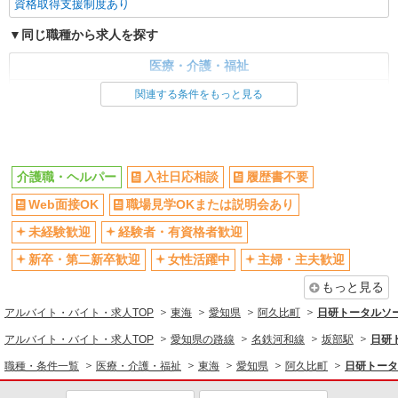
資格取得支援制度あり
同じ職種から求人を探す
医療・介護・福祉
介護職・ヘルパー
関連する条件をもっと見る
同じ特徴から求人を探す
未経験歓迎
ミドル（40代～）活躍中
介護職・ヘルパー
入社日応相談
履歴書不要
週2～3日勤務OK
深夜
Web面接OK
職場見学OKまたは説明会あり
交通費支給
社会保険あり
未経験歓迎
経験者・有資格者歓迎
新卒・第二新卒歓迎
女性活躍中
主婦・主夫歓迎
もっと見る
アルバイト・バイト・求人TOP
東海
愛知県
阿久比町
日研トータルソ
アルバイト・バイト・求人TOP
愛知県の路線
名鉄河和線
坂部駅
日研
職種・条件一覧
医療・介護・福祉
東海
愛知県
阿久比町
日研トータ