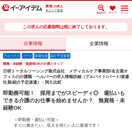
東海
の求人
▼エリア変更
この求人の応募期間は既に終了しております。
仕事情報
企業情報
アルバイト
パート
派遣社員
紹介予定派遣
職種：未経験・無資格OKの介護スタッフ
日研トータルソーシング株式会社 メディカルケア事業部/名古屋オ
フィスの介護職・ヘルパーの求人情報詳細（アルバイト/パート/派遣
社員/紹介予定派遣） - 阿久比町
即勤務可能！ 採用までがスピーディ◎ 週払いも
できる介護のお仕事を始めませんか？ 無資格・未
経験OK
＜即勤務・週払い可能＞
すぐに働きたい、収入を得たい人に最適です！