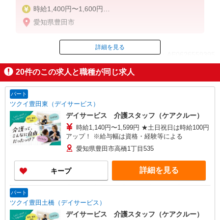
時給1,400円〜1,600円
愛知県豊田市
◆無資格・経験者：時給1,400円〜
◆初任者研修・未経験：時給1,400円〜
◆初任者研修・経験者：時給1,500円〜
詳細を見る
ID：AE0626559395
◆介護福祉士：時給1,600円〜
20
件のこの求人と職種が同じ求人
※経験者は3ヶ月以上
掲載期間終了
※給与幅は経験・能力による
パート
★週払いOK（規定あり）
ツクイ豊田東（デイサービス）
デイサービス 介護スタッフ（ケアクルー）
時給1,140円〜1,599円 ★土日祝日は時給100円
アップ！ ※給与幅は資格・経験等による
愛知県豊田市高橋1丁目535
詳細を見る
キープ
パート
ツクイ豊田土橋（デイサービス）
デイサービス 介護スタッフ（ケアクルー）