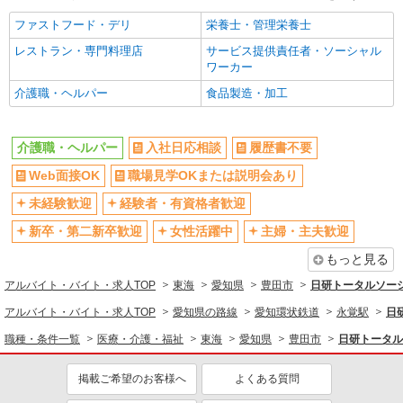
豊田市◎車通勤OK
ファストフード・デリ
栄養士・管理栄養士
詳細を見る
キープ
レストラン・専門料理店
サービス提供責任者・ソーシャル
ワーカー
派遣社員
介護職・ヘルパー
食品製造・加工
株式会社kotrio /●NG-H-2031934
浄水駅｜障がい者ケアホームの支援で生活サポ
ート※日払いOK
介護職・ヘルパー
入社日応相談
履歴書不要
時給1260円〜2000円≪交通費全額支給（ガソ
Web面接OK
職場見学OKまたは説明会あり
リン代含む）/日払い可≫
未経験歓迎
経験者・有資格者歓迎
豊田市 【マイカー通勤OK♪】
新卒・第二新卒歓迎
女性活躍中
主婦・主夫歓迎
詳細を見る
キープ
もっと見る
アルバイト・バイト・求人TOP
東海
愛知県
豊田市
日研トータルソー
派遣社員
株式会社kotrio /●NG-H-1992438
アルバイト・バイト・求人TOP
愛知県の路線
愛知環状鉄道
永覚駅
日
豊田市駅≫高収入！シニア向け高級マンション
職種・条件一覧
医療・介護・福祉
東海
愛知県
豊田市
日研トータル
職員募集＊.・：゜
時給1500円〜2125円 ＜日払い有/週払い有/交
掲載ご希望のお客様へ
よくある質問
通費全支給(ガソリン代含む)＞
豊田市◎車通勤OK