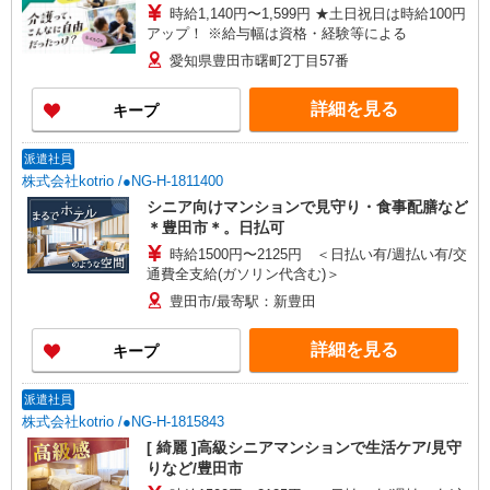
時給1,140円〜1,599円 ★土日祝日は時給100円
アップ！ ※給与幅は資格・経験等による
愛知県豊田市曙町2丁目57番
詳細を見る
キープ
派遣社員
株式会社kotrio /●NG-H-1811400
シニア向けマンションで見守り・食事配膳など
＊豊田市＊。日払可
時給1500円〜2125円 ＜日払い有/週払い有/交
通費全支給(ガソリン代含む)＞
豊田市/最寄駅：新豊田
詳細を見る
キープ
派遣社員
株式会社kotrio /●NG-H-1815843
[ 綺麗 ]高級シニアマンションで生活ケア/見守
りなど/豊田市