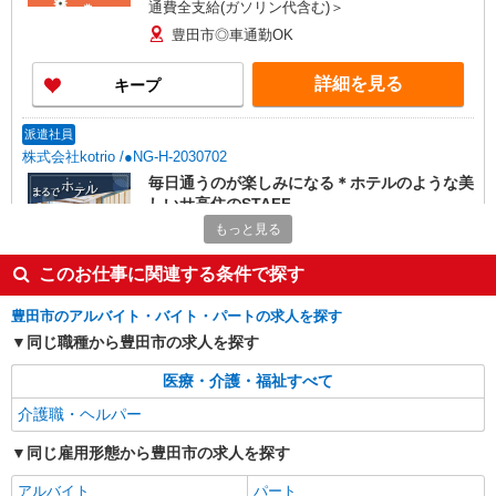
通費全支給(ガソリン代含む)＞
豊田市◎車通勤OK
詳細を見る
キープ
派遣社員
株式会社kotrio /●NG-H-2030702
毎日通うのが楽しみになる＊ホテルのような美
しいサ高住のSTAFF
もっと見る
時給1500円〜2125円 ＜日払い有/週払い有/交
通費全支給(ガソリン代含む)＞
このお仕事に関連する条件で探す
豊田市◎車通勤OK
豊田市のアルバイト・バイト・パートの求人を探す
詳細を見る
キープ
同じ職種から豊田市の求人を探す
派遣社員
医療・介護・福祉すべて
株式会社kotrio /●NG-H-2031087
介護職・ヘルパー
豊田市駅＊年齢不問◎未経験から安定した業界
へ＊サ高住
同じ雇用形態から豊田市の求人を探す
時給1500円〜2125円 ＜日払い有/週払い有/交
アルバイト
パート
通費全支給(ガソリン代含む)＞