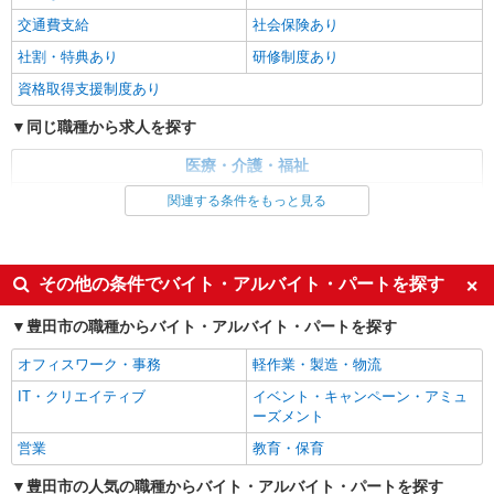
豊田市◎車通勤OK
交通費支給
社会保険あり
社割・特典あり
研修制度あり
詳細を見る
キープ
資格取得支援制度あり
派遣社員
同じ職種から求人を探す
株式会社kotrio /●NG-H-1815170
夕方までのデイサービス☆車の運転できる方優
医療・介護・福祉
遇【豊田市】
介護職・ヘルパー
関連する条件をもっと見る
時給1500円〜2125円 ＜日払い有/週払い有/交
通費全支給(ガソリン代含む)＞
同じ特徴から求人を探す
豊田市/最寄駅：新豊田
未経験歓迎
ミドル（40代～）活躍中
その他の条件でバイト・アルバイト・パートを探す
週2～3日勤務OK
深夜
詳細を見る
キープ
豊田市の職種からバイト・アルバイト・パートを探す
交通費支給
社会保険あり
派遣社員
オフィスワーク・事務
軽作業・製造・物流
株式会社kotrio /●NG-H-2030046
IT・クリエイティブ
イベント・キャンペーン・アミュ
レア！【豊田市駅】就労支援施設で軽作業の見
ーズメント
守りなど＊未経験OK
営業
教育・保育
時給1400円〜 ＜日払い有/週払い有/交通費全
支給(ガソリン代含む)＞
豊田市の人気の職種からバイト・アルバイト・パートを探す