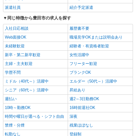
豊田市◎車通勤OK
派遣社員
紹介予定派遣
同じ特徴から豊田市の求人を探す
詳細を見る
キープ
入社日応相談
履歴書不要
派遣社員
Web面接OK
職場見学OKまたは説明会あり
株式会社kotrio /●NG-H-1992394
未経験歓迎
経験者・有資格者歓迎
個別ケア重視！高級シニア住宅で巡回やケアな
ど＊豊田市駅/日払いOK
新卒・第二新卒歓迎
女性活躍中
時給1500円〜2125円 ＜日払い有/週払い有/交
主婦・主夫歓迎
フリーター歓迎
通費全支給(ガソリン代含む)＞
学歴不問
ブランクOK
豊田市◎車通勤OK
ミドル（40代～）活躍中
エルダー（50代～）活躍中
詳細を見る
キープ
シニア（60代～）活躍中
昇給あり
週払い
週2～3日勤務OK
派遣社員
株式会社kotrio /●NG-H-2029595
10時～勤務OK
16時前退社OK
＜豊田市＞デイサービスSTAFF＊16時退社も
時間や曜日が選べる・シフト自由
深夜
OK！子育て世代活躍中
禁煙・分煙
残業ほぼなし
時給1500円〜2125円 ＜日払い有/週払い有/交
通費全支給(ガソリン代含む)＞
転勤なし
登録制