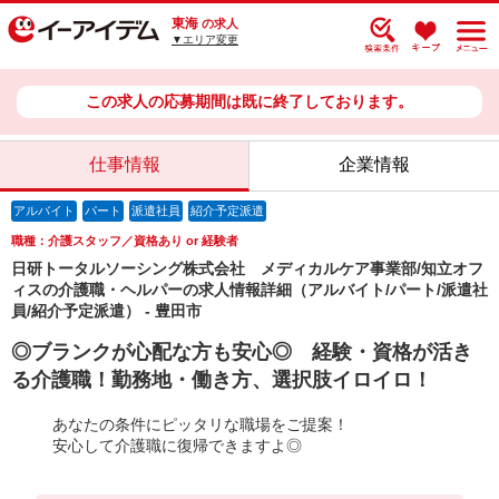
東海
の求人
▼エリア変更
この求人の応募期間は既に終了しております。
仕事情報
企業情報
アルバイト
パート
派遣社員
紹介予定派遣
職種：介護スタッフ／資格あり or 経験者
日研トータルソーシング株式会社 メディカルケア事業部/知立オフ
ィスの介護職・ヘルパーの求人情報詳細（アルバイト/パート/派遣社
員/紹介予定派遣） - 豊田市
◎ブランクが心配な方も安心◎ 経験・資格が活き
る介護職！勤務地・働き方、選択肢イロイロ！
あなたの条件にピッタリな職場をご提案！
安心して介護職に復帰できますよ◎