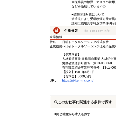
全従業員の検温・マスクの着用
などを徹底しています◎
■受動喫煙対策について
派遣先により受動喫煙対策が異
詳細は職場見学時及び条件明示
企業情報
社名
日研トータルソーシング株式会社
企業概要
〜日研トータルソーシングは経済産業
【事業内容】
人材派遣事業 業務請負事業 人材紹介
労働者派遣許可番号 派13-060060
有料職業紹介事業許可番号 13-ユ-060
【設立】1981年4月1日
【資本金】5000万円
URL
https://nikken-mc.com/
このお仕事に関連する条件で探す
同じ職種から求人を探す