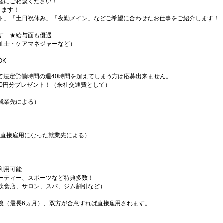
軽にご相談ください！
ります！
ト」「土日祝休み」「夜勤メイン」などご希望に合わせたお仕事をご紹介します！
す ★給与面も優遇
祉士・ケアマネジャーなど）
OK
て法定労働時間の週40時間を超えてしまう方は応募出来ません。
000円分プレゼント！（来社交通費として）
就業先による）
（直接雇用になった就業先による）
利用可能
ーティー、スポーツなど特典多数！
飲食店、サロン、スパ、ジム割引など）
後（最長6ヵ月）、双方が合意すれば直接雇用されます。