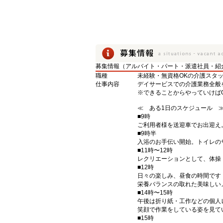
募集情報（アルバイト・パート・派遣社員・紹
職種
未経験・無資格OKの介護スタ
仕事内容
デイサービスでの介護業務全般
※できることからやっていけば
≪ ある1日のスケジュール 
■9時
ご利用者様を送迎車でお出迎え
■9時半
入浴のお手伝い開始。トイレの
■11時〜12時
レクリエーションとして、体操
■12時
日々の楽しみ、昼食の時間です
栄養バランスの取れた美味しい
■14時〜15時
午後は折り紙・工作などの個人
笑顔で作業をしている姿を見て
■15時