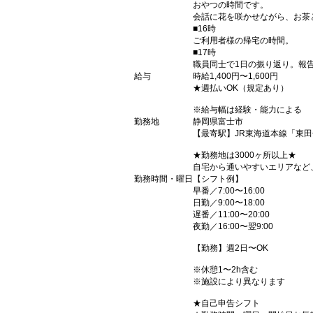
おやつの時間です。
会話に花を咲かせながら、お茶
■16時
ご利用者様の帰宅の時間。
■17時
職員同士で1日の振り返り。報
給与
時給1,400円〜1,600円
★週払いOK（規定あり）
※給与幅は経験・能力による
勤務地
静岡県富士市
【最寄駅】JR東海道本線「東
★勤務地は3000ヶ所以上★
自宅から通いやすいエリアなど
勤務時間・曜日
【シフト例】
早番／7:00〜16:00
日勤／9:00〜18:00
遅番／11:00〜20:00
夜勤／16:00〜翌9:00
【勤務】週2日〜OK
※休憩1〜2h含む
※施設により異なります
★自己申告シフト