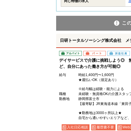
同じ特徴の求人
こ
日研トータルソーシング株式会社 メ
アルバイト
パート
派遣社員
デイサービスで介護に挑戦しよう◎ 
ど、自分にあった働き方が可能◎
給与
時給1,400円〜1,600円
★週払いOK（規定あり）
※給与幅は経験・能力による
職種
未経験・無資格OKの介護スタッ
勤務地
静岡県富士市
【最寄駅】JR東海道本線「東田
★勤務地は3000ヶ所以上★
自宅から通いやすいエリアなど、
入社日応相談
履歴書不要
Web