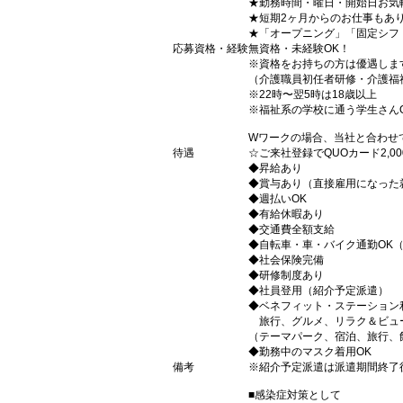
★勤務時間・曜日・開始日お気
★短期2ヶ月からのお仕事もあ
★「オープニング」「固定シフ
応募資格・経験
無資格・未経験OK！
※資格をお持ちの方は優遇しま
（介護職員初任者研修・介護福
※22時〜翌5時は18歳以上
※福祉系の学校に通う学生さん
Wワークの場合、当社と合わせ
待遇
☆ご来社登録でQUOカード2,
◆昇給あり
◆賞与あり（直接雇用になった
◆週払いOK
◆有給休暇あり
◆交通費全額支給
◆自転車・車・バイク通勤OK
◆社会保険完備
◆研修制度あり
◆社員登用（紹介予定派遣）
◆ベネフィット・ステーション
旅行、グルメ、リラク＆ビュ
（テーマパーク、宿泊、旅行、
◆勤務中のマスク着用OK
備考
※紹介予定派遣は派遣期間終了
■感染症対策として