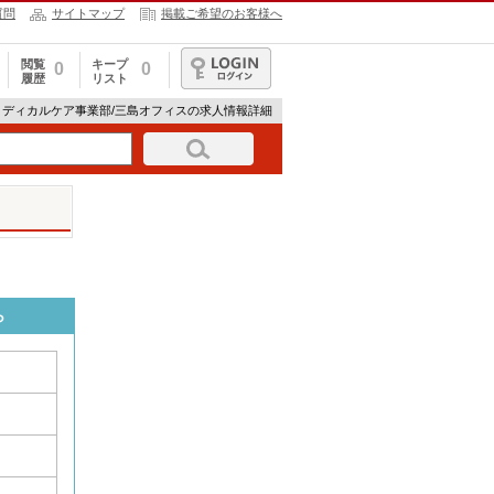
質問
サイトマップ
掲載ご希望のお客様へ
閲覧
キープ
0
0
履歴
リスト
ログイン
メディカルケア事業部/三島オフィスの求人情報詳細
ら