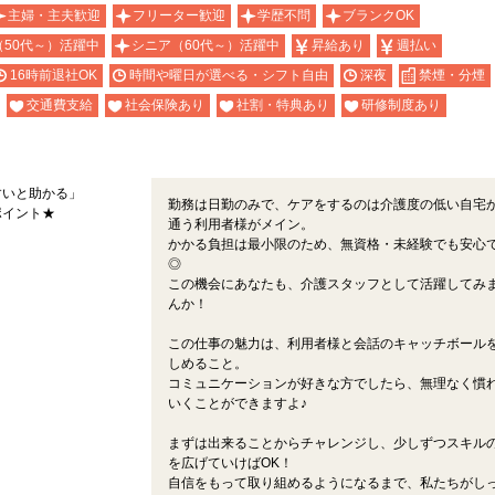
主婦・主夫歓迎
フリーター歓迎
学歴不問
ブランクOK
（50代～）活躍中
シニア（60代～）活躍中
昇給あり
週払い
16時前退社OK
時間や曜日が選べる・シフト自由
深夜
禁煙・分煙
交通費支給
社会保険あり
社割・特典あり
研修制度あり
すいと助かる」
勤務は日勤のみで、ケアをするのは介護度の低い自宅
ポイント★
通う利用者様がメイン。
かかる負担は最小限のため、無資格・未経験でも安心
◎
この機会にあなたも、介護スタッフとして活躍してみ
んか！
この仕事の魅力は、利用者様と会話のキャッチボール
しめること。
コミュニケーションが好きな方でしたら、無理なく慣
いくことができますよ♪
まずは出来ることからチャレンジし、少しずつスキル
を広げていけばOK！
自信をもって取り組めるようになるまで、私たちがし