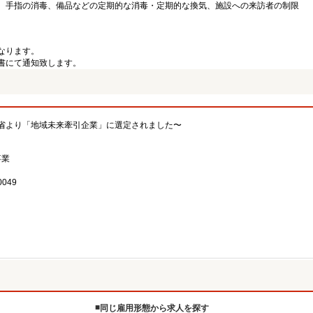
、手指の消毒、備品などの定期的な消毒・定期的な換気、施設への来訪者の制限
なります。
書にて通知致します。
省より「地域未来牽引企業」に選定されました〜
事業
049
同じ雇用形態から求人を探す