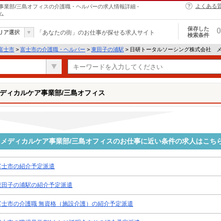
よくある
業部/三島オフィスの介護職・ヘルパーの求人情報詳細 -
ム
保存した
0
リア選択
「あなたの街」のお仕事が探せる求人サイト
検索条件
富士市
>
富士市の介護職・ヘルパー
>
東田子の浦駅
> 日研トータルソーシング株式会社 
ディカルケア事業部/三島オフィス
メディカルケア事業部/三島オフィスのお仕事に近い条件の求人はこち
富士市の紹介予定派遣
東田子の浦駅の紹介予定派遣
富士市の介護職 無資格（施設介護）の紹介予定派遣