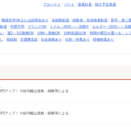
アルバイト
パート
派遣社員
紹介予定派遣
職場見学OKまたは説明会あり
未経験歓迎
経験者・有資格者歓迎
新卒・第二
歓迎
学歴不問
ブランクOK
ミドル（40代～）活躍中
エルダー（50代～）活
払い
週2～3日勤務OK
10時～勤務OK
16時前退社OK
時間や曜日が選べる・シ
し
登録制
交通費支給
社会保険あり
社割・特典あり
研修制度あり
）
給100円アップ！ ※給与幅は資格・経験等による
）
給100円アップ！ ※給与幅は資格・経験等による