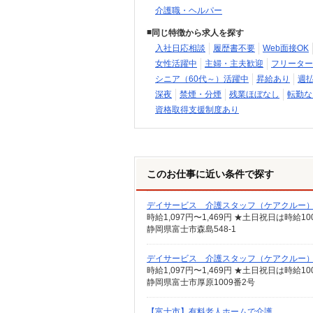
介護職・ヘルパー
同じ特徴から求人を探す
入社日応相談
履歴書不要
Web面接OK
女性活躍中
主婦・主夫歓迎
フリーター
シニア（60代～）活躍中
昇給あり
週
深夜
禁煙・分煙
残業ほぼなし
転勤な
資格取得支援制度あり
このお仕事に近い条件で探す
デイサービス 介護スタッフ（ケアクルー
時給1,097円〜1,469円 ★土日祝日は時
静岡県富士市森島548-1
デイサービス 介護スタッフ（ケアクルー
時給1,097円〜1,469円 ★土日祝日は時
静岡県富士市厚原1009番2号
【富士市】有料老人ホームで介護