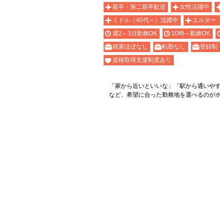
新卒・第二新卒歓迎
女性活躍中
ミドル（40代～）活躍中
エルダー
週2～3日勤務OK
10時～勤務OK
残業ほぼなし
転勤なし
登録制
資格取得支援制度あり
「家から近いといいな」「駅から通いや
など、希望に合った勤務地を選べるのが