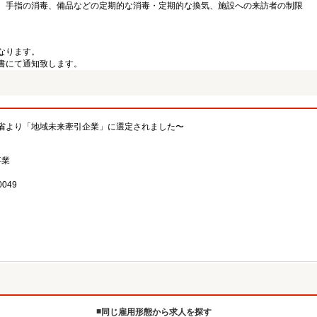
、手指の消毒、備品などの定期的な消毒・定期的な換気、施設への来訪者の制限
なります。
書にて通知致します。
省より「地域未来牽引企業」に選定されました〜
事業
049
同じ雇用形態から求人を探す