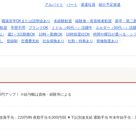
アルバイト
パート
派遣社員
紹介予定派遣
職場見学OKまたは説明会あり
未経験歓迎
経験者・有資格者歓迎
新卒・第二
歓迎
学歴不問
ブランクOK
ミドル（40代～）活躍中
エルダー（50代～）活
払い
週2～3日勤務OK
10時～勤務OK
16時前退社OK
時間や曜日が選べる・シ
し
登録制
交通費支給
社会保険あり
社割・特典あり
研修制度あり
）
給100円アップ！ ※給与幅は資格・経験等による