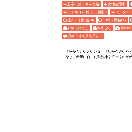
新卒・第二新卒歓迎
女性活躍中
ミドル（40代～）活躍中
エルダー
週2～3日勤務OK
10時～勤務OK
残業ほぼなし
転勤なし
登録制
資格取得支援制度あり
「家から近いといいな」「駅から通いや
など、希望に合った勤務地を選べるのが