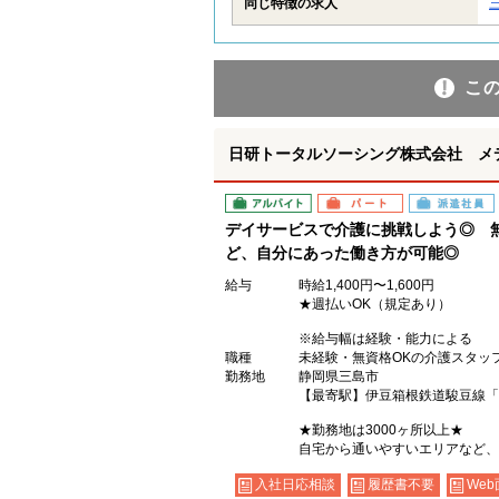
同じ特徴の求人
こ
日研トータルソーシング株式会社 メ
アルバイト
パート
派遣社員
デイサービスで介護に挑戦しよう◎ 
ど、自分にあった働き方が可能◎
給与
時給1,400円〜1,600円
★週払いOK（規定あり）
※給与幅は経験・能力による
職種
未経験・無資格OKの介護スタッ
勤務地
静岡県三島市
【最寄駅】伊豆箱根鉄道駿豆線「
★勤務地は3000ヶ所以上★
自宅から通いやすいエリアなど、
入社日応相談
履歴書不要
Web