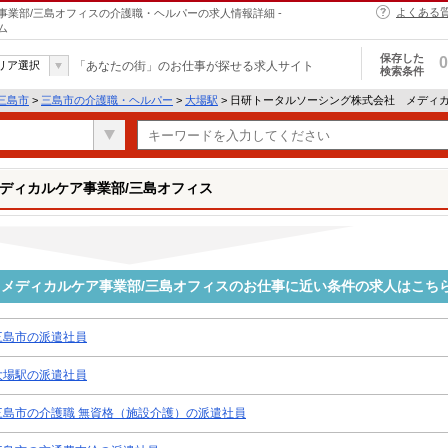
よくある
業部/三島オフィスの介護職・ヘルパーの求人情報詳細 -
ム
保存した
0
リア選択
「あなたの街」のお仕事が探せる求人サイト
検索条件
三島市
>
三島市の介護職・ヘルパー
>
大場駅
> 日研トータルソーシング株式会社 メディ
ディカルケア事業部/三島オフィス
メディカルケア事業部/三島オフィスのお仕事に近い条件の求人はこち
三島市の派遣社員
大場駅の派遣社員
三島市の介護職 無資格（施設介護）の派遣社員