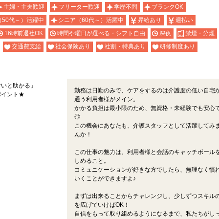
主婦・主夫歓迎
フリーター歓迎
学歴不問
ブランクOK
（50代～）活躍中
シニア（60代～）活躍中
昇給あり
週払い
16時前退社OK
時間や曜日が選べる・シフト自由
深夜
禁煙・分煙
交通費支給
社会保険あり
社割・特典あり
研修制度あり
すいと助かる」
勤務は日勤のみで、ケアをするのは介護度の低い自宅
ポイント★
通う利用者様がメイン。
かかる負担は最小限のため、無資格・未経験でも安心
◎
この機会にあなたも、介護スタッフとして活躍してみ
んか！
この仕事の魅力は、利用者様と会話のキャッチボール
しめること。
コミュニケーションが好きな方でしたら、無理なく慣
いくことができますよ♪
まずは出来ることからチャレンジし、少しずつスキル
を広げていけばOK！
自信をもって取り組めるようになるまで、私たちがし