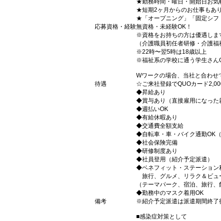
★勤務時間・曜日・開始日お気
★短期2ヶ月からのお仕事もあ
★「オープニング」「固定シフ
応募資格・経験
無資格・未経験OK！
※資格をお持ちの方は優遇しま
（介護職員初任者研修・介護福
※22時〜翌5時は18歳以上
※福祉系の学校に通う学生さん
Wワークの場合、当社と合わせ
待遇
☆ご来社登録でQUOカード2,
◆昇給あり
◆賞与あり（直接雇用になった
◆週払いOK
◆有給休暇あり
◆交通費全額支給
◆自転車・車・バイク通勤OK
◆社会保険完備
◆研修制度あり
◆社員登用（紹介予定派遣）
◆ベネフィット・ステーション
旅行、グルメ、リラク＆ビュ
（テーマパーク、宿泊、旅行、
◆勤務中のマスク着用OK
備考
※紹介予定派遣は派遣期間終了
■感染症対策として