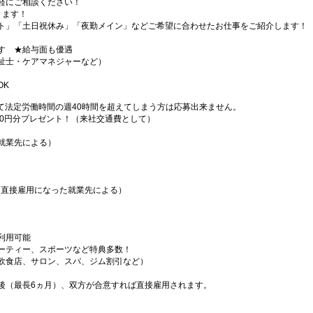
軽にご相談ください！
ります！
ト」「土日祝休み」「夜勤メイン」などご希望に合わせたお仕事をご紹介します！
す ★給与面も優遇
祉士・ケアマネジャーなど）
OK
て法定労働時間の週40時間を超えてしまう方は応募出来ません。
000円分プレゼント！（来社交通費として）
就業先による）
（直接雇用になった就業先による）
利用可能
ーティー、スポーツなど特典多数！
飲食店、サロン、スパ、ジム割引など）
後（最長6ヵ月）、双方が合意すれば直接雇用されます。