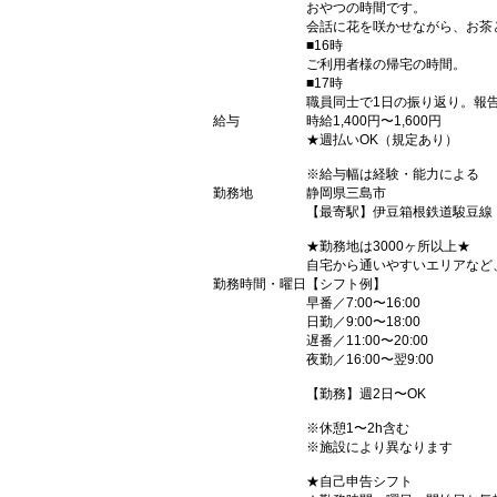
おやつの時間です。
会話に花を咲かせながら、お茶
■16時
ご利用者様の帰宅の時間。
■17時
職員同士で1日の振り返り。報
給与
時給1,400円〜1,600円
★週払いOK（規定あり）
※給与幅は経験・能力による
勤務地
静岡県三島市
【最寄駅】伊豆箱根鉄道駿豆線
★勤務地は3000ヶ所以上★
自宅から通いやすいエリアなど
勤務時間・曜日
【シフト例】
早番／7:00〜16:00
日勤／9:00〜18:00
遅番／11:00〜20:00
夜勤／16:00〜翌9:00
【勤務】週2日〜OK
※休憩1〜2h含む
※施設により異なります
★自己申告シフト