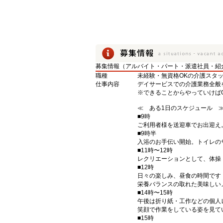
募集情報（アルバイト・パート・派遣社員・紹
職種
未経験・無資格OKの介護スタ
仕事内容
デイサービスでの介護業務全般
※できることからやっていけば
≪ ある1日のスケジュール 
■9時
ご利用者様を送迎車でお出迎え
■9時半
入浴のお手伝い開始。トイレの
■11時〜12時
レクリエーションとして、体操
■12時
日々の楽しみ、昼食の時間です
栄養バランスの取れた美味しい
■14時〜15時
午後は折り紙・工作などの個人
笑顔で作業をしている姿を見て
■15時