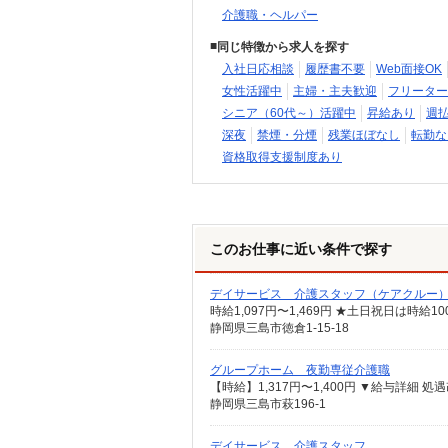
介護職・ヘルパー
同じ特徴から求人を探す
入社日応相談
履歴書不要
Web面接OK
女性活躍中
主婦・主夫歓迎
フリーター
シニア（60代～）活躍中
昇給あり
週
深夜
禁煙・分煙
残業ほぼなし
転勤な
資格取得支援制度あり
このお仕事に近い条件で探す
デイサービス 介護スタッフ（ケアクルー
時給1,097円〜1,469円 ★土日祝日は時
静岡県三島市徳倉1-15-18
グループホーム 夜勤専従介護職
静岡県三島市萩196-1
デイサービス 介護スタッフ