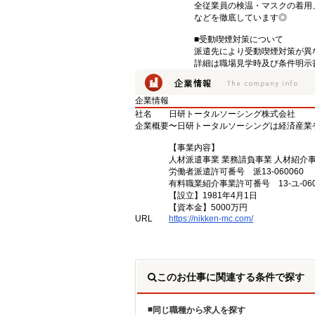
全従業員の検温・マスクの着用
などを徹底しています◎
■受動喫煙対策について
派遣先により受動喫煙対策が異
詳細は職場見学時及び条件明示
企業情報
社名
日研トータルソーシング株式会社
企業概要
〜日研トータルソーシングは経済産業
【事業内容】
人材派遣事業 業務請負事業 人材紹介
労働者派遣許可番号 派13-060060
有料職業紹介事業許可番号 13-ユ-060
【設立】1981年4月1日
【資本金】5000万円
URL
https://nikken-mc.com/
このお仕事に関連する条件で探す
同じ職種から求人を探す