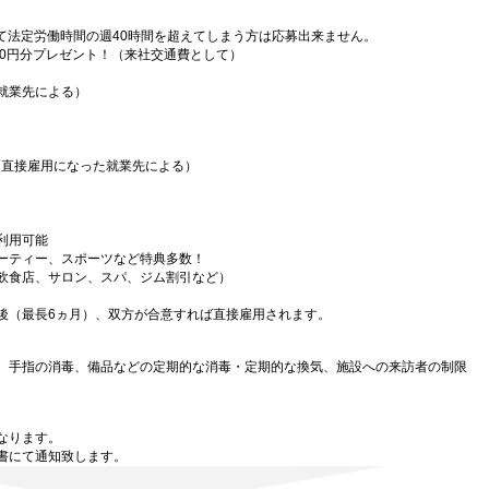
て法定労働時間の週40時間を超えてしまう方は応募出来ません。
000円分プレゼント！（来社交通費として）
就業先による）
（直接雇用になった就業先による）
利用可能
ーティー、スポーツなど特典多数！
飲食店、サロン、スパ、ジム割引など）
後（最長6ヵ月）、双方が合意すれば直接雇用されます。
、手指の消毒、備品などの定期的な消毒・定期的な換気、施設への来訪者の制限
なります。
書にて通知致します。