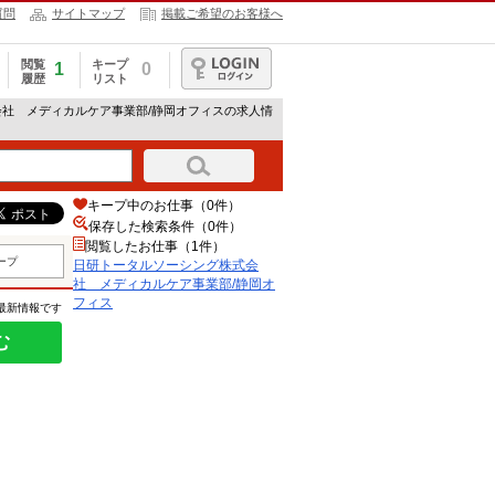
質問
サイトマップ
掲載ご希望のお客様へ
閲覧
キープ
1
0
履歴
リスト
ログイン
会社 メディカルケア事業部/静岡オフィスの求人情
キープ中のお仕事（0件）
保存した検索条件（
0
件）
閲覧したお仕事（1件）
ープ
日研トータルソーシング株式会
社 メディカルケア事業部/静岡オ
フィス
の最新情報です
む