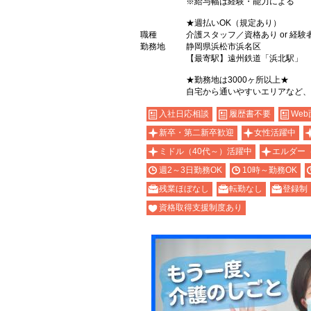
※給与幅は経験・能力による
★週払いOK（規定あり）
職種
介護スタッフ／資格あり or 経験
勤務地
静岡県浜松市浜名区
【最寄駅】遠州鉄道「浜北駅」
★勤務地は3000ヶ所以上★
自宅から通いやすいエリアなど、
入社日応相談
履歴書不要
Web
新卒・第二新卒歓迎
女性活躍中
ミドル（40代～）活躍中
エルダー
週2～3日勤務OK
10時～勤務OK
残業ほぼなし
転勤なし
登録制
資格取得支援制度あり