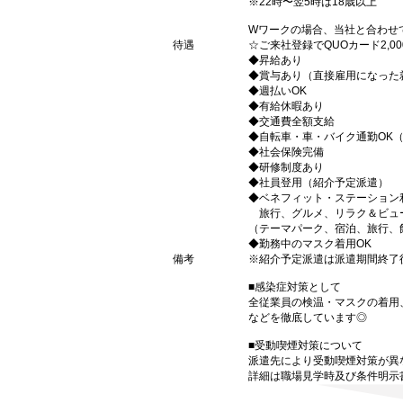
※22時〜翌5時は18歳以上
Wワークの場合、当社と合わせ
待遇
☆ご来社登録でQUOカード2,
◆昇給あり
◆賞与あり（直接雇用になった
◆週払いOK
◆有給休暇あり
◆交通費全額支給
◆自転車・車・バイク通勤OK
◆社会保険完備
◆研修制度あり
◆社員登用（紹介予定派遣）
◆ベネフィット・ステーション
旅行、グルメ、リラク＆ビュ
（テーマパーク、宿泊、旅行、
◆勤務中のマスク着用OK
備考
※紹介予定派遣は派遣期間終了
■感染症対策として
全従業員の検温・マスクの着用
などを徹底しています◎
■受動喫煙対策について
派遣先により受動喫煙対策が異
詳細は職場見学時及び条件明示