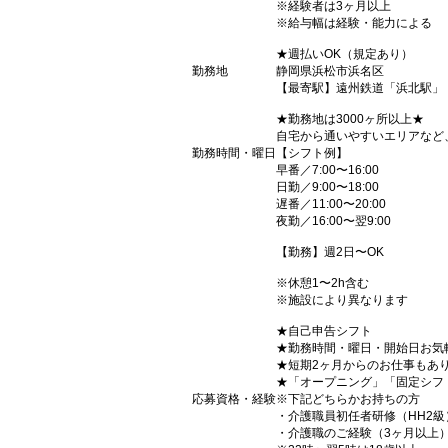
※経験者は3ヶ月以上
※給与幅は経験・能力による
★週払いOK（規定あり）
勤務地
静岡県浜松市浜名区
【最寄駅】遠州鉄道「浜北駅」
★勤務地は3000ヶ所以上★
自宅から通いやすいエリアなど
勤務時間・曜日
【シフト例】
早番／7:00〜16:00
日勤／9:00〜18:00
遅番／11:00〜20:00
夜勤／16:00〜翌9:00
【勤務】週2日〜OK
※休憩1〜2h含む
※施設により異なります
★自己申告シフト
★勤務時間・曜日・開始日お気
★短期2ヶ月からのお仕事もあ
★「オープニング」「固定シフ
応募資格・経験
※下記どちらかお持ちの方
・介護職員初任者研修（HH2級
・介護職のご経験（3ヶ月以上