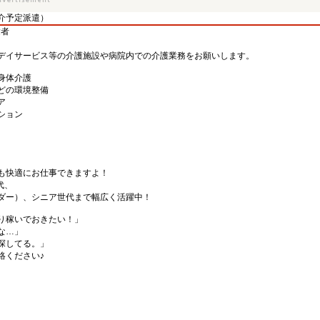
介予定派遣）
験者
デイサービス等の介護施設や病院内での介護業務をお願いします。
身体介護
どの環境整備
ア
ション
も快適にお仕事できますよ！
代、
ダー）、シニア世代まで幅広く活躍中！
り稼いでおきたい！」
な…」
探してる。」
絡ください♪