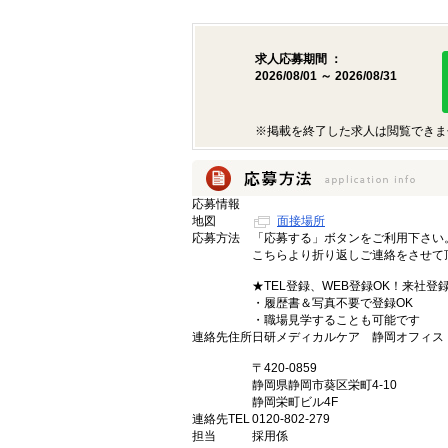
求人応募期間 ：
2026/08/01 ～ 2026/08/31
※掲載を終了した求人は閲覧できま
応募情報
地図
面接場所
応募方法
「応募する」ボタンをご利用下さい
こちらより折り返しご連絡をさせて
★TEL登録、WEB登録OK！来社登
・履歴書＆写真不要で登録OK
・職場見学することも可能です
連絡先住所
日研メディカルケア 静岡オフィス
〒420-0859
静岡県静岡市葵区栄町4-10
静岡栄町ビル4F
連絡先TEL
0120-802-279
担当
採用係