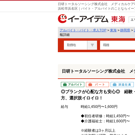
日研トータルソーシング株式会社 メディカルケア事
遣
浜松市浜名区｜バイト・アルバイトのことならイー
エ
東海
アルバイト・バイト・求人TOP
>
東海
>
静岡県
>
報詳細
勤務地
職種
日研トータルソーシング株式会社 メ
アルバイト
パート
派遣社員
◎ブランクが心配な方も安心◎ 経験
方、選択肢イロイロ！
給与
時給1,450円〜1,600円
◆初任者研修：時給1,450円〜
◆介護福祉士：時給1,600円〜
※経験者は3ヶ月以上