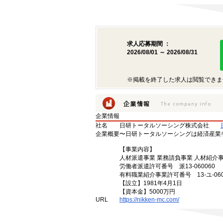
求人応募期間 ：
2026/08/01 ～ 2026/08/31
※掲載を終了した求人は閲覧できま
企業情報
社名
日研トータルソーシング株式会社
企業概要
〜日研トータルソーシングは経済産業
【事業内容】
人材派遣事業 業務請負事業 人材紹介
労働者派遣許可番号 派13-060060
有料職業紹介事業許可番号 13-ユ-060
【設立】1981年4月1日
【資本金】5000万円
URL
https://nikken-mc.com/