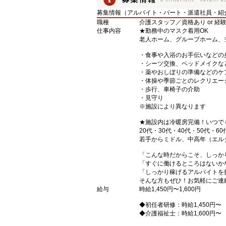
募集情報（アルバイト・パート・派遣社員・紹
職種
介護スタッフ／資格あり or 経
仕事内容
★勤務中のマスク着用OK
老人ホーム、グループホーム、
・食事や入浴のお手伝いなどの
・シーツ交換、ベッドメイクな
・薬やおしぼりの準備などのケ
・体操や季節ごとのレクリエー
・歩行、車椅子の介助
・見守り
※施設により異なります
★施設内は冷暖房完備！いつで
20代・30代・40代・50代・60
若手からミドル、中高年（エル
「こんな時だからこそ、しっか
「すぐに働けるところはないか
「しっかり稼げるアルバイトを
そんな方もぜひ！お気軽にご連
給与
時給1,450円〜1,600円
◆初任者研修：時給1,450円〜
◆介護福祉士：時給1,600円〜