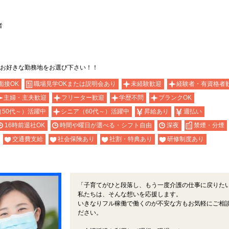
者
お好きな勤務地をお選び下さい！！
面接OK
職場見学OKまたは説明会あり
未経験歓迎
経験者・有資格者
主婦・主夫歓迎
フリーター歓迎
学歴不問
ブランクOK
（50代～）活躍中
シニア（60代～）活躍中
昇給あり
週払い
16時前退社OK
時間や曜日が選べる・シフト自由
深夜
禁煙・分煙
交通費支給
社会保険あり
社割・特典あり
研修制度あり
「子育てがひと段落し、もう一度介護の仕事に戻りた
私たちは、そんな想いを応援します。
いきなりフル稼働で働くのが不安な方もお気軽にご相
ださい。