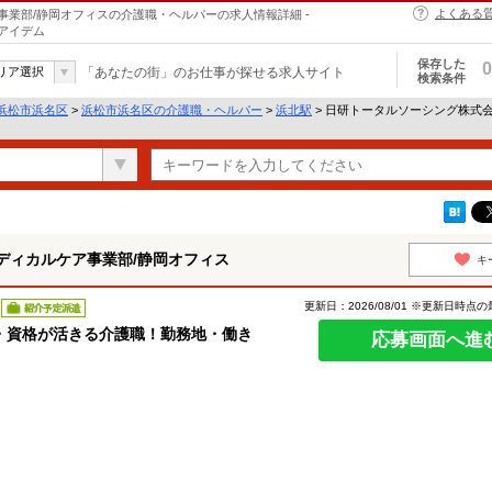
よくある
業部/静岡オフィスの介護職・ヘルパーの求人情報詳細 -
アイデム
保存した
0
リア選択
「あなたの街」のお仕事が探せる求人サイト
検索条件
浜松市浜名区
>
浜松市浜名区の介護職・ヘルパー
>
浜北駅
> 日研トータルソーシング株式
ディカルケア事業部/静岡オフィス
キ
更新日：2026/08/01 ※更新日時点
紹介予定派遣
・資格が活きる介護職！勤務地・働き
応募画面へ進