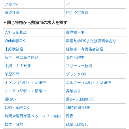
士〉 ・時給 1,370円
アルバイト
パート
《ライブリーデイ中銀熱海》 静岡県熱海市咲
派遣社員
紹介予定派遣
見町6-5
同じ特徴から熱海市の求人を探す
詳細を見る
キープ
入社日応相談
履歴書不要
Web面接OK
職場見学OKまたは説明会あり
アルバイト
パート
中銀インテグレーション株式会社
未経験歓迎
経験者・有資格者歓迎
訪問ヘルパー
新卒・第二新卒歓迎
女性活躍中
○時給 1,380円〜1,780円（調整手当含む） ※
主婦・主夫歓迎
フリーター歓迎
経験・能力を考慮します。
《ライブリーケア中銀熱海》 静岡県熱海市田
学歴不問
ブランクOK
原本町9-1 熱海駅前第一ビル5階
ミドル（40代～）活躍中
エルダー（50代～）活躍中
シニア（60代～）活躍中
昇給あり
詳細を見る
キープ
週払い
週2～3日勤務OK
アルバイト
パート
10時～勤務OK
16時前退社OK
中銀インテグレーション株式会社
時間や曜日が選べる・シフト自由
深夜
訪問ヘルパー
時給 1,225円〜
禁煙・分煙
残業ほぼなし