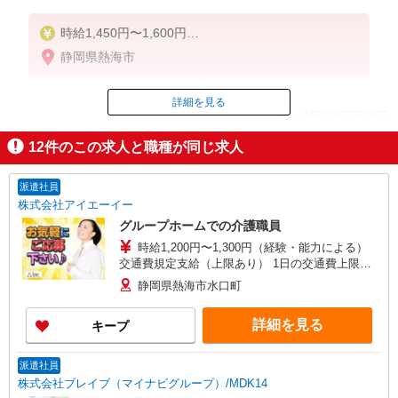
時給1,450円〜1,600円
静岡県熱海市
◆初任者研修：時給1,450円〜
◆介護福祉士：時給1,600円〜
詳細を見る
ID：AE0626556855
※経験者は3ヶ月以上
※給与幅は経験・能力による
12
件のこの求人と職種が同じ求人
掲載期間終了
★週払いOK（規定あり）
派遣社員
株式会社アイエーイー
グループホームでの介護職員
時給1,200円〜1,300円（経験・能力による）
交通費規定支給（上限あり） 1日の交通費上限＝
79円×所定労働時間 月末締/翌15日払
静岡県熱海市水口町
詳細を見る
キープ
派遣社員
株式会社ブレイブ（マイナビグループ）/MDK14