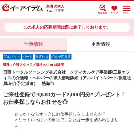
東海
の求人
▼エリア変更
この求人の応募期間は既に終了しております。
仕事情報
企業情報
アルバイト
パート
派遣社員
紹介予定派遣
職種：介護スタッフ／資格あり or 経験者
日研トータルソーシング株式会社 メディカルケア事業部/三島オフ
ィスの介護職・ヘルパーの求人情報詳細（アルバイト/パート/派遣社
員/紹介予定派遣） - 熱海市
ご来社登録で“QUOカード2,000円分”プレゼント！
お仕事探しならお任せを◎
せっかくならオトクにお仕事探しをしませんか？
メリットいっぱいの当社で、新たな一歩を踏み出しまし
ょ...