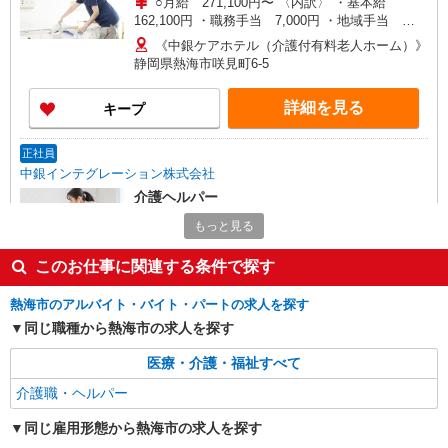
○月給 271,100円〜 〈内訳〉 ・基本給
162,100円 ・職務手当 7,000円 ・地域手当
18,000円 ・食事手当 3,000円 ・処遇改善手当
《中銀ケアホテル（介護付有料老人ホーム）》
41,000円 ・夜勤手当 40,000円（夜勤4回分 1回
静岡県熱海市咲見町6-5
10,000円）
詳細を見る
キープ
正社員
中銀インテグレーション株式会社
介護ヘルパー
月給：230,000円〜 （内訳） 基本給：（職能
もっと見る
給）108,000円（職責給）61,000円 地域手当：
18,000円 職務手当：7,000円 資格手当：5,000円
《ライブリーデイ中銀熱海》 静岡県熱海市咲
このお仕事に関連する条件で探す
食事手当：3,000円 処遇改善手当：28,000円 （別
見町6-5
途） 通勤手当：実費相当額支給 住宅手当：社内規
熱海市のアルバイト・バイト・パートの求人を探す
程による
詳細を見る
同じ職種から熱海市の求人を探す
キープ
医療・介護・福祉すべて
アルバイト
パート
介護職・ヘルパー
中銀インテグレーション株式会社
介護ヘルパー
同じ雇用形態から熱海市の求人を探す
《初任者研修》 ・時給 1,270円 《介護福祉