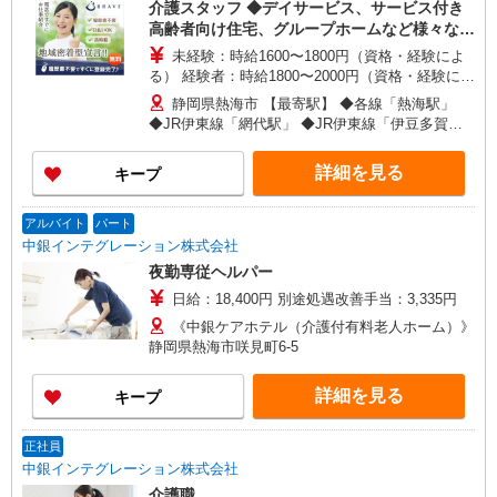
介護スタッフ ◆デイサービス、サービス付き
高齢者向け住宅、グループホームなど様々な勤
務先から選べます。
未経験：時給1600〜1800円（資格・経験によ
る） 経験者：時給1800〜2000円（資格・経験によ
る） ◎月収例 時給2000円×1日8時間×22日（週5
静岡県熱海市 【最寄駅】 ◆各線「熱海駅」
日）＝35万2000円 ◆昇給あり ◆支払い方法 ※日
◆JR伊東線「網代駅」 ◆JR伊東線「伊豆多賀
払い/週払い/月払い対応も可能です。詳しくは面談
駅」 ★その他、近隣に多数勤務地あります！
時にご相談ください。 ◆交通費：別途全額支給 ※
詳細を見る
キープ
当社規定あり
アルバイト
パート
中銀インテグレーション株式会社
夜勤専従ヘルパー
日給：18,400円 別途処遇改善手当：3,335円
《中銀ケアホテル（介護付有料老人ホーム）》
静岡県熱海市咲見町6-5
詳細を見る
キープ
正社員
中銀インテグレーション株式会社
介護職