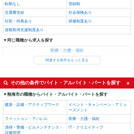
《ライブリーハウス中銀小田原》 神奈川県小
転勤なし
登録制
田原市久野455-1
交通費支給
社会保険あり
詳細を見る
社割・特典あり
キープ
研修制度あり
資格取得支援制度あり
同じ職種から求人を探す
医療・介護・福祉
介護職・ヘルパー
関連する条件をもっと見る
同じ特徴から求人を探す
未経験歓迎
ミドル（40代～）活躍中
その他の条件でバイト・アルバイト・パートを探す
週2～3日勤務OK
深夜
熱海市の職種からバイト・アルバイト・パートを探す
交通費支給
社会保険あり
建築・設備・アクティブワーク
イベント・キャンペーン・アミュ
ーズメント
ファッション・アパレル
医療・介護・福祉
清掃・警備・ビルメンテナンス・
IT・クリエイティブ
設備管理