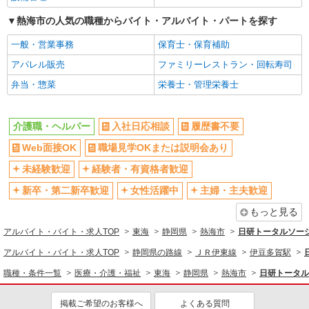
熱海市の人気の職種からバイト・アルバイト・パートを探す
一般・営業事務
保育士・保育補助
アパレル販売
ファミリーレストラン・回転寿司
弁当・惣菜
栄養士・管理栄養士
介護職・ヘルパー
入社日応相談
履歴書不要
Web面接OK
職場見学OKまたは説明会あり
未経験歓迎
経験者・有資格者歓迎
新卒・第二新卒歓迎
女性活躍中
主婦・主夫歓迎
もっと見る
アルバイト・バイト・求人TOP
東海
静岡県
熱海市
日研トータルソー
アルバイト・バイト・求人TOP
静岡県の路線
ＪＲ伊東線
伊豆多賀駅
職種・条件一覧
医療・介護・福祉
東海
静岡県
熱海市
日研トータル
掲載ご希望のお客様へ
よくある質問