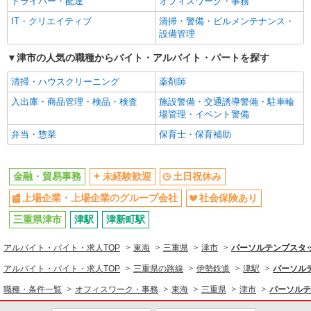
ドライバー・配達
オフィスワーク・事務
IT・クリエイティブ
清掃・警備・ビルメンテナンス・
設備管理
津市の人気の職種からバイト・アルバイト・パートを探す
清掃・ハウスクリーニング
薬剤師
入出庫・商品管理・検品・検査
施設警備・交通誘導警備・駐車輪
場管理・イベント警備
弁当・惣菜
保育士・保育補助
金融・貿易事務
未経験歓迎
土日祝休み
上場企業・上場企業のグループ会社
社会保険あり
三重県津市
津駅
津新町駅
アルバイト・バイト・求人TOP
東海
三重県
津市
パーソルテンプスタッ
アルバイト・バイト・求人TOP
三重県の路線
伊勢鉄道
津駅
パーソルテ
職種・条件一覧
オフィスワーク・事務
東海
三重県
津市
パーソルテ