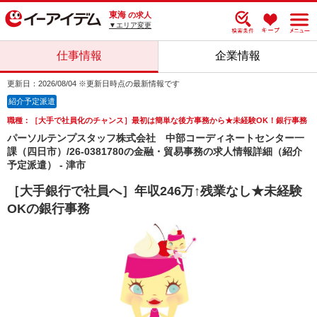
東海
の求人
▼エリア変更
仕事情報
企業情報
更新日：2026/08/04 ※更新日時点の最新情報です
紹介予定派遣
職種：［大手で社員化のチャンス］最初は簡単な後方事務から★未経験OK！銀行事務
パーソルテンプスタッフ株式会社 中部コーディネートセンター一
課（四日市）/26-0381780の金融・貿易事務の求人情報詳細（紹介
予定派遣） - 津市
［大手銀行で社員へ］年収246万↑残業なし★未経験
OKの銀行事務