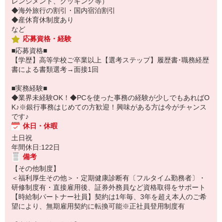
レンジメント、クッキング等）
◆海外旅行の割引・国内宿泊割引
◆産休育休制度あり
など
応募資格・経験
■応募資格■
【学歴】高等学校ご卒業以上【選考ステップ】履歴書･職務経歴
書による書類選考→面接1回
■実務経験■
◆業界未経験OK！◆PCを使った事務の経験が少しでもあればO
K♪※銀行事務はじめての方歓迎！興味がある方は今がチャンス
です♪
休日・休暇
土日祝
年間休日:122日
備考
【その他制度】
＜福利厚生その他＞・定期健康診断有〔フルタイム勤務者〕・
研修制度有・直接雇用後、証券外務員など資格取得をサポート
【時給制パートナー社員】契約は1年毎、3年を超え本人のご希
望により、無期雇用契約に転換可能※正社員登用制度有