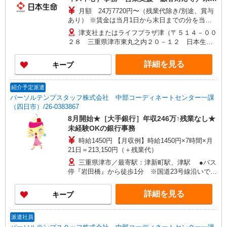
験可！
月額 24万7720円〜（残業代除き/別途、賞与
あり） ※賃金は当月1日から末日までの分を当月
20日支払（時間外勤務手当等については当月1日か
津支社またはライフプラザ津（〒５１４－００
ら末日までの分を翌月20日に支払） 想定年収
２８ 三重県津市東丸之内２０－１２ 日本生命
430万〜460万 ※時間外勤務手当(法定内20時間・
津ビル６Ｆ） ※ただし、採用時の居住地から通勤
法定外0時間*想定)を含むモデル年収 *毎営業日
可能な範囲内で、上記以外の事業所に初期配属・
詳細を見る
キープ
9:00〜18:00勤務する場合の残業時間のイメージ
異動となる可能性があります。
※賞与は支給対象期間を通じて勤務した場合の想
定額 ※入社時の年収は、選考を通じて決定 ※入社
紹介予定派遣
後の昇給額は、昇格・職務成果等の状況に応じて
パーソルテンプスタッフ株式会社 中部コーディネートセンター一課
変動 ※将来的なステップアップにより、記載金額
（四日市）/26-0383867
以上の昇給も可能
8月開始★［大手銀行］年収246万↑残業なし★
未経験OKの銀行事務
時給1450円 【月収例】時給1450円×7時間×月
21日＝213,150円（＋残業代）
三重県津市／最寄駅：津新町駅、津駅 ●バス
停『岩田橋』から徒歩1分 ※国道23号線沿いで
す！
詳細を見る
キープ
派遣社員