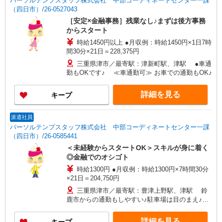
パーソルテンプスタッフ株式会社 中部コーディネートセンター一課
（四日市）/26-0527043
［安定×金融事務］残業なし♪まずは後方事務
からスタート
時給1450円以上 ●月収例：時給1450円×1日7時
間30分×21日＝228,375円
三重県津市／最寄駅：津新町駅、津駅 ●車通
勤もOKです♪ ≪車通勤可≫ お車での通勤もOK♪
詳細を見る
キープ
派遣社員
パーソルテンプスタッフ株式会社 中部コーディネートセンター一課
（四日市）/26-0585441
＜未経験からスタートOK＞スキルが身に着く
◎金融でのオシゴト
時給1300円 ●月収例：時給1300円×7時間30分
×21日＝204,750円
三重県津市／最寄駅：豊津上野駅、津駅 鈴
鹿市からの通勤もしやすい♪駐車場は目のまえ♪
≪車通勤可≫ ●就業先まで徒歩1分☆無料駐車場あ
り
詳細を見る