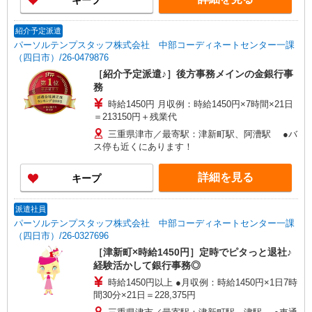
キープ
紹介予定派遣
パーソルテンプスタッフ株式会社 中部コーディネートセンター一課
（四日市）/26-0479876
［紹介予定派遣♪］後方事務メインの金銀行事
務
時給1450円 月収例：時給1450円×7時間×21日
＝213150円＋残業代
三重県津市／最寄駅：津新町駅、阿漕駅 ●バ
ス停も近くにあります！
詳細を見る
キープ
派遣社員
パーソルテンプスタッフ株式会社 中部コーディネートセンター一課
（四日市）/26-0327696
［津新町×時給1450円］定時でピタっと退社♪
経験活かして銀行事務◎
時給1450円以上 ●月収例：時給1450円×1日7時
間30分×21日＝228,375円