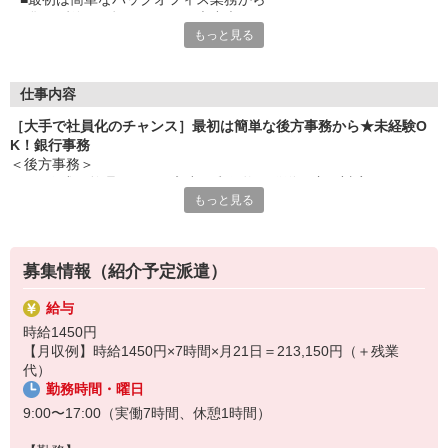
■焦らず徐々に慣れていけば大丈夫
もっと見る
■津新町駅から徒歩圏内＆バス停から徒歩1分
■制服はなく私服勤務でOK
■年収246万
■昇給制度あり
仕事内容
■9時〜17時で残業なし
［大手で社員化のチャンス］最初は簡単な後方事務から★未経験O
■働きやすい環境です
K！銀行事務
＜後方事務＞
●伝票作成・整理、データ入力、郵便物の発送＜窓口対応＞
もっと見る
●税公金の納付、振込
●口座の新規開設、名義や住所の変更
●商品・サービスの説明、ATMの操作説明
募集情報（紹介予定派遣）
給与
時給1450円
【月収例】時給1450円×7時間×月21日＝213,150円（＋残業
代）
勤務時間・曜日
9:00〜17:00（実働7時間、休憩1時間）