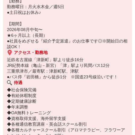
【勤務】
勤務曜日：月火水木金／週5日
●土日祝はお休み♪
【期間】
2026年08月中旬〜
★6ヶ月以上（長期）
●社員をめざせる『紹介予定派遣』のお仕事です◎※開始日の相
談OK！
アクセス・勤務地
近鉄名古屋線「津新町」駅より徒歩16分
JR紀勢本線（亀山－新宮）「津」駅より民間バス12分
三重県津市／最寄駅：津新町駅、津駅
●バス停『岩田橋』から徒歩1分 ※国道23号線沿いです！
待遇
◆社会保険完備
◆有給休暇制度
◆定期健康診断
◆年末調整
◆OA無料トレーニング
◆資格取得支援、海外留学支援
◆各種通信教育講座・英会話スクール割引
◆各種カルチャースクール割引（アロマテラピー、フラワーア