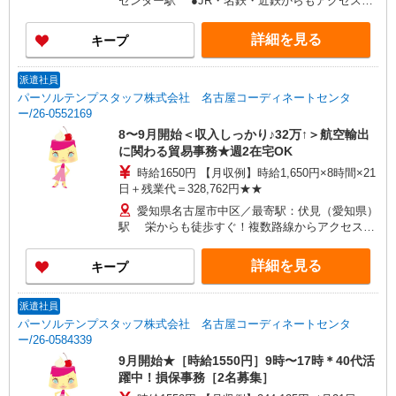
センター駅 ●JR・名鉄・近鉄からもアクセス◎
鶴舞線「丸の内」も便利です♪
詳細を見る
キープ
派遣社員
パーソルテンプスタッフ株式会社 名古屋コーディネートセンタ
ー/26-0552169
8〜9月開始＜収入しっかり♪32万↑＞航空輸出
に関わる貿易事務★週2在宅OK
時給1650円 【月収例】時給1,650円×8時間×21
日＋残業代＝328,762円★★
愛知県名古屋市中区／最寄駅：伏見（愛知県）
駅 栄からも徒歩すぐ！複数路線からアクセス便
利◎ランチエリア多数
詳細を見る
キープ
派遣社員
パーソルテンプスタッフ株式会社 名古屋コーディネートセンタ
ー/26-0584339
9月開始★［時給1550円］9時〜17時＊40代活
躍中！損保事務［2名募集］