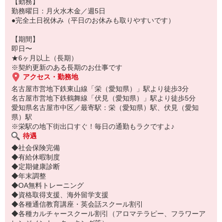
【勤務】
勤務曜日：月火水木金／週5日
●完全土日祝休み（平日のお休みも取りやすいです）
【期間】
即日〜
★6ヶ月以上（長期）
※契約更新のある長期のお仕事です
アクセス・勤務地
名古屋市営地下鉄東山線「栄（愛知県）」駅より徒歩3分
名古屋市営地下鉄鶴舞線「伏見（愛知県）」駅より徒歩5分
愛知県名古屋市中区／最寄駅：栄（愛知県）駅、伏見（愛知
県）駅
※栄駅の地下街出口すぐ！毎日の通勤もラクですよ♪
待遇
◆社会保険完備
◆有給休暇制度
◆定期健康診断
◆年末調整
◆OA無料トレーニング
◆資格取得支援、海外留学支援
◆各種通信教育講座・英会話スクール割引
◆各種カルチャースクール割引（アロマテラピー、フラワーア