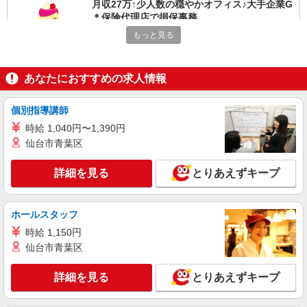
月収27万↑少人数の穏やかオフィス♪大手企業G
＊保険代理店で損保事務
時給1700円
もっと見る
愛知県名古屋市中区／最寄駅：金山（愛知県）
駅、東別院駅 公共交通機関か自転車
あなたにおすすめの求人情報
詳細を見る
キープ
個別指導講師
派遣社員
時給 1,040円〜1,390円
パーソルテンプスタッフ株式会社 名古屋コーディネートセンタ
仙台市青葉区
ー/26-0535844
＜時給1600円＞コミュ力活かせる貿易サポー
詳細を見る
とりあえずキープ
ト＠英語使用なし
時給1600円
ホールスタッフ
愛知県名古屋市中区／最寄駅：伏見（愛知県）
駅、丸の内（愛知県）駅 ◆栄駅からも徒歩10分
時給 1,150円
ほどです
仙台市青葉区
詳細を見る
キープ
詳細を見る
とりあえずキープ
派遣社員
パーソルテンプスタッフ株式会社 名古屋コーディネートセンタ