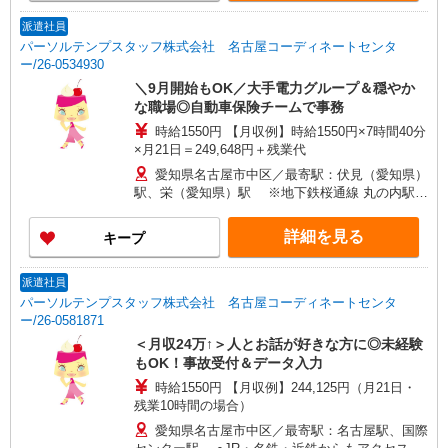
派遣社員
パーソルテンプスタッフ株式会社 名古屋コーディネートセンタ
ー/26-0534930
＼9月開始もOK／大手電力グループ＆穏やか
な職場◎自動車保険チームで事務
時給1550円 【月収例】時給1550円×7時間40分
×月21日＝249,648円＋残業代
愛知県名古屋市中区／最寄駅：伏見（愛知県）
駅、栄（愛知県）駅 ※地下鉄桜通線 丸の内駅か
ら徒歩7分
詳細を見る
キープ
派遣社員
パーソルテンプスタッフ株式会社 名古屋コーディネートセンタ
ー/26-0581871
＜月収24万↑＞人とお話が好きな方に◎未経験
もOK！事故受付＆データ入力
時給1550円 【月収例】244,125円（月21日・
残業10時間の場合）
愛知県名古屋市中区／最寄駅：名古屋駅、国際