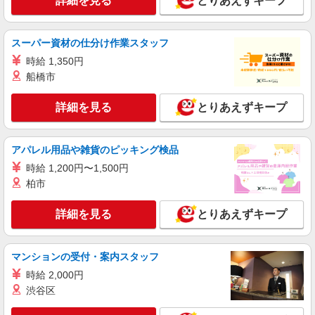
詳細を見る
とりあえずキープ
紹介予定派遣
パーソルテンプスタッフ株式会社 キャリアプロモーションセンター
スーパー資材の仕分け作業スタッフ
四課/26-0501434
時給 1,350円
［ブランクOK／銀行経験者歓迎］信託銀行で
ゆとりある金融事務
船橋市
時給1500円
詳細を見る
とりあえずキープ
愛知県名古屋市中区／最寄駅：金山（愛知県）
駅、東別院駅
アパレル用品や雑貨のピッキング検品
詳細を見る
キープ
時給 1,200円〜1,500円
柏市
派遣社員
パーソルテンプスタッフ株式会社 名古屋コーディネートセンタ
ー/26-0606982
詳細を見る
とりあえずキープ
9月開始★［時給1700円×7時間］貿易経験が活
かせます ＠大手物流会社
マンションの受付・案内スタッフ
時給1700円 【月収例】時給1700円×実働7時間
×月21日＝249,900円
時給 2,000円
渋谷区
愛知県名古屋市中区／最寄駅：伏見（愛知県）
駅 ●地下鉄桜通線・鶴舞線「丸の内駅」からも