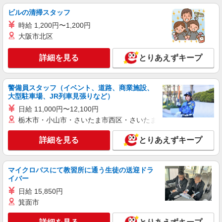
ー/26-0336984
ビルの清掃スタッフ
＜17時定時＆残業なし＞かんたん入力＆チェ
ック＊気分転換にすこし作業♪
時給 1,200円〜1,200円
時給1400円 【月収例】時給1400円×7時間×月
大阪市北区
21日の場合＝20万5,800円＋残業代
愛知県名古屋市中区／最寄駅：伏見（愛知県）
詳細を見る
とりあえずキープ
駅、丸の内（愛知県）駅 ●東山線・名城線栄か
らも徒歩圏内 ※鶴舞線もアクセスも便利！
詳細を見る
キープ
警備員スタッフ（イベント、道路、商業施設、
大型駐車場、JR列車見張りなど）
日給 11,000円〜12,100円
派遣社員
パーソルテンプスタッフ株式会社 名古屋コーディネートセンタ
栃木市・小山市・さいたま市西区・さいたま市岩槻区・久喜市・
ー/26-0538943
9月開始★［正社員化実績あり］未経験OK！
詳細を見る
とりあえずキープ
グループ会社向けの保険事務★
時給1550円 【月収例】時給1550円×7時間40分
マイクロバスにて教習所に通う生徒の送迎ドラ
×月21日＝249,648円＋残業代
イバー
愛知県名古屋市中区／最寄駅：伏見（愛知県）
日給 15,850円
駅、栄（愛知県）駅 ※地下鉄桜通線 丸の内駅か
ら徒歩7分
箕面市
詳細を見る
キープ