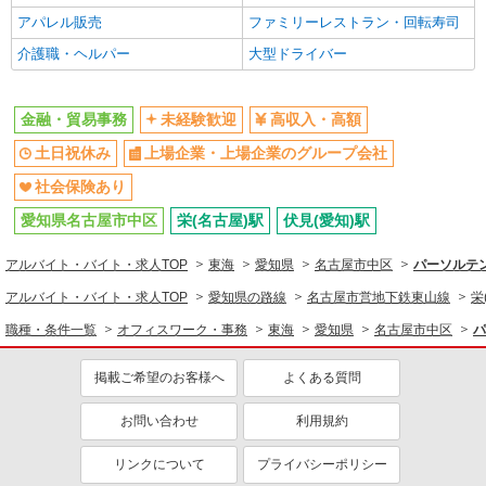
アパレル販売
ファミリーレストラン・回転寿司
介護職・ヘルパー
大型ドライバー
金融・貿易事務
未経験歓迎
高収入・高額
土日祝休み
上場企業・上場企業のグループ会社
社会保険あり
愛知県名古屋市中区
栄(名古屋)駅
伏見(愛知)駅
アルバイト・バイト・求人TOP
東海
愛知県
名古屋市中区
パーソルテン
アルバイト・バイト・求人TOP
愛知県の路線
名古屋市営地下鉄東山線
栄
職種・条件一覧
オフィスワーク・事務
東海
愛知県
名古屋市中区
パ
掲載ご希望のお客様へ
よくある質問
お問い合わせ
利用規約
リンクについて
プライバシーポリシー