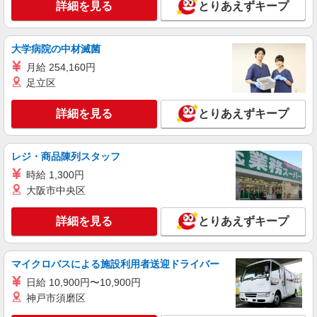
徒歩圏内です
詳細を見る
とりあえずキープ
詳細を見る
キープ
大学病院の中材滅菌
派遣社員
パーソルテンプスタッフ株式会社 名古屋コーディネートセンタ
月給 254,160円
ー/26-0598683
足立区
＼損保事務の経験を活かしてキャリアアップ／
直雇実績あり＠久屋大通すぐ
詳細を見る
とりあえずキープ
時給1500円〜1550円（経験・能力による） ※
経験に応じて
レジ・商品陳列スタッフ
愛知県名古屋市中区／最寄駅：久屋大通駅、栄
（愛知県）駅 ●桜通線・名鉄瀬戸線も利用でき
時給 1,300円
て好立地
大阪市中央区
詳細を見る
キープ
詳細を見る
とりあえずキープ
派遣社員
パーソルテンプスタッフ株式会社 名古屋コーディネートセンタ
ー/26-0501751
マイクロバスによる施設利用者送迎ドライバー
＼栄駅出口30秒！／テンプのスタッフの方も
日給 10,900円〜10,900円
就業中◎穏やか環境で損保事務♪
神戸市須磨区
時給1550円 【月収例】時給1,550円×7時間15