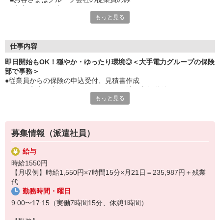
■安心してお仕事を進められますね
もっと見る
■同業務でテンプの仲間が就業されていて、派遣が初めての方で
も安心です
■服装自由・スニーカー・ネイルOK
■栄駅すぐで通勤便利です
仕事内容
即日開始もOK！穏やか・ゆったり環境◎＜大手電力グループの保険
部で事務＞
●従業員からの保険の申込受付、見積書作成
●データ入力（専用システム）、保険会社へ書類送付
もっと見る
●保険料金の計上、入金のチェック、精算処理
●契約継続・満期の手続き
●問い合わせ対応（メール・TEL）
※増員！チームでお仕事
募集情報（派遣社員）
◎流れが決まっているので、慣れたらルーチンです
給与
時給1550円
【月収例】時給1,550円×7時間15分×月21日＝235,987円＋残業
代
勤務時間・曜日
9:00〜17:15（実働7時間15分、休憩1時間）