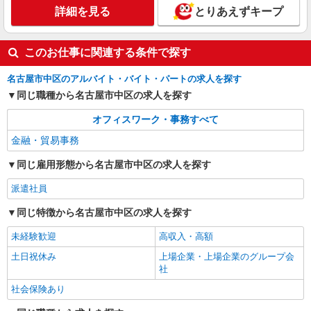
分×月21日＝235,987円＋残業代
詳細を見る
とりあえずキープ
愛知県名古屋市中区／最寄駅：栄（愛知県）
駅、伏見（愛知県）駅 ※地下鉄名城線・名鉄瀬
戸線の利用も便利！地下街出口すぐ
このお仕事に関連する条件で探す
詳細を見る
キープ
名古屋市中区のアルバイト・バイト・パートの求人を探す
同じ職種から名古屋市中区の求人を探す
派遣社員
パーソルテンプスタッフ株式会社 名古屋コーディネートセンタ
オフィスワーク・事務すべて
ー/26-0605481
［8月スタート］輸出業務：当社スタッフの方
金融・貿易事務
と一緒に働けるので安心です★
同じ雇用形態から名古屋市中区の求人を探す
時給1700円 【月収例】時給1700円×実働7時間
×月21日＝249,900円
派遣社員
愛知県名古屋市中区／最寄駅：伏見（愛知県）
駅 ●地下鉄桜通線・鶴舞線「丸の内駅」からも
同じ特徴から名古屋市中区の求人を探す
徒歩圏内です
未経験歓迎
高収入・高額
詳細を見る
キープ
土日祝休み
上場企業・上場企業のグループ会
社
社会保険あり