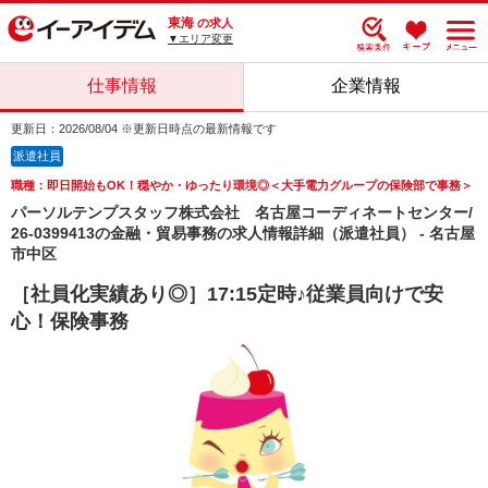
東海
の求人
▼エリア変更
仕事情報
企業情報
更新日：2026/08/04 ※更新日時点の最新情報です
派遣社員
職種：即日開始もOK！穏やか・ゆったり環境◎＜大手電力グループの保険部で事務＞
パーソルテンプスタッフ株式会社 名古屋コーディネートセンター/
26-0399413の金融・貿易事務の求人情報詳細（派遣社員） - 名古屋
市中区
［社員化実績あり◎］17:15定時♪従業員向けで安
心！保険事務