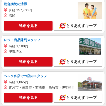
ー/26-0408519
総合病院の清掃
月収23万↑＜9時〜17時＞貿易の経験＆スキル
月給 257,400円
がいかせます＊穏やか環境◎
港区
時給1650円
愛知県名古屋市中区／最寄駅：丸の内（愛知
詳細を見る
とりあえずキープ
県）駅、伏見（愛知県）駅 ●桜通線もつかえま
す◎駅チカなので毎日らくらく〜♪
詳細を見る
キープ
レジ・商品陳列スタッフ
時給 1,180円
派遣社員
堺市堺区
パーソルエクセルHRパートナーズ株式会社
受発注や請求書発行などの貿易事務
詳細を見る
とりあえずキープ
時給1,600円 ※当社規定あり
愛知県名古屋市中区／最寄駅：伏見（愛知県）
ベルク各店での店内スタッフ
駅、栄（愛知県）駅
時給 1,065円
詳細を見る
キープ
古河市・佐野市・前橋市・高崎市・伊勢崎市・太田市・館林市・
詳細を見る
とりあえずキープ
派遣社員
パーソルテンプスタッフ株式会社 名古屋コーディネートセンタ