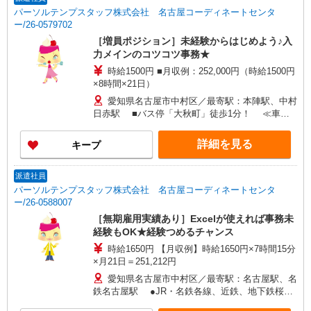
パーソルテンプスタッフ株式会社 名古屋コーディネートセンタ
ー/26-0579702
［増員ポジション］未経験からはじめよう♪入
力メインのコツコツ事務★
時給1500円 ■月収例：252,000円（時給1500円
×8時間×21日）
愛知県名古屋市中村区／最寄駅：本陣駅、中村
日赤駅 ■バス停「大秋町」徒歩1分！ ≪車通
勤可≫ ※駐車場をご自身で契約・ご負担いただけ
れば、車通勤もOKです◎
詳細を見る
キープ
派遣社員
パーソルテンプスタッフ株式会社 名古屋コーディネートセンタ
ー/26-0588007
［無期雇用実績あり］Excelが使えれば事務未
経験もOK★経験つめるチャンス
時給1650円 【月収例】時給1650円×7時間15分
×月21日＝251,212円
愛知県名古屋市中村区／最寄駅：名古屋駅、名
鉄名古屋駅 ●JR・名鉄各線、近鉄、地下鉄桜通
線を利用の方にも便利です★