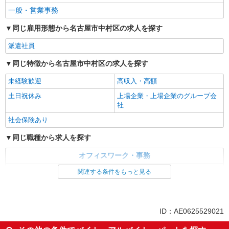
派遣社員
一般・営業事務
パーソルテンプスタッフ株式会社 名古屋コーディネートセンタ
同じ雇用形態から名古屋市中村区の求人を探す
ー/26-0591676
時間相談◎［事務はじめてOK］コツコツ残業
派遣社員
なし！時間に追われず＊営業サポ
時給1700円
同じ特徴から名古屋市中村区の求人を探す
愛知県名古屋市中村区／最寄駅：名古屋駅 ■
未経験歓迎
高収入・高額
桜通線・名駅・近鉄・あおなみ線も利用可能です
よ♪
土日祝休み
上場企業・上場企業のグループ会
社
詳細を見る
キープ
社会保険あり
派遣社員
同じ職種から求人を探す
パーソルテンプスタッフ株式会社 名古屋コーディネートセンタ
ー/26-0596798
オフィスワーク・事務
＼同業務の方が3人いて安心♪／未経験OK！支
一般・営業事務
社内で事務アシスタント＠名駅
関連する条件をもっと見る
時給1500円 【月収例】時給1500円×7時間×21
同じ特徴から求人を探す
日＝220,500円
未経験歓迎
愛知県名古屋市中村区／最寄駅：名古屋駅、国
土日祝休み
ID：AE0625529021
際センター駅 ※ユニモール出口からすぐのキレ
上場企業・上場企業のグループ会
社会保険あり
イなオフィスビル♪