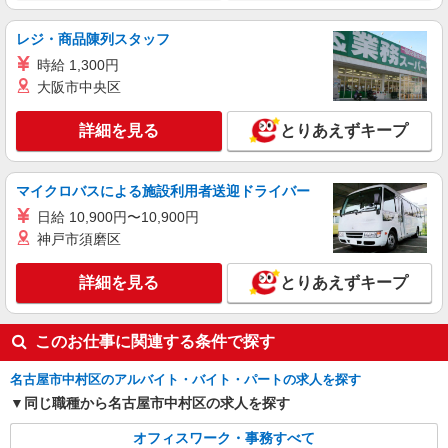
10月スタート×増員［時短OK☆］動きのある
事務のお仕事 ＠名古屋駅
レジ・商品陳列スタッフ
時給1700円 【月収例】時給1700円×実働5〜7
時給 1,300円
時間半×月21日＝178,500〜267,750円
大阪市中央区
愛知県名古屋市中村区／最寄駅：名古屋駅、名
鉄名古屋駅 ●JR・名鉄各線、地下鉄桜通線、近
詳細を見る
とりあえずキープ
鉄、あおなみ線も便利！
詳細を見る
キープ
マイクロバスによる施設利用者送迎ドライバー
派遣社員
日給 10,900円〜10,900円
パーソルテンプスタッフ株式会社 名古屋コーディネートセンタ
神戸市須磨区
ー/26-0616267
《的確な指示ありで安心♪》大手商社で営業ア
詳細を見る
とりあえずキープ
シスタント♪残業なし週2在宅
時給1600円 【月収例】時給1,600円×7時間45
分×21日＝260,400円＋残業代★
このお仕事に関連する条件で探す
愛知県名古屋市中村区／最寄駅：名古屋駅、名
鉄名古屋駅 ◆名古屋駅からはチカ直結で傘いら
名古屋市中村区のアルバイト・バイト・パートの求人を探す
ず♪お天気も気にせず通勤♪
同じ職種から名古屋市中村区の求人を探す
詳細を見る
キープ
オフィスワーク・事務すべて