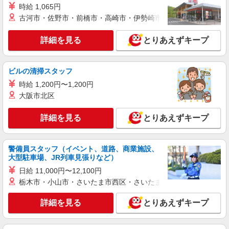
時給 1,065円
詳細を見る
キープ
古河市・佐野市・前橋市・高崎市・伊勢崎市・太田市・館林市・
派遣社員
詳細を見る
とりあえずキープ
パーソルテンプスタッフ株式会社 名古屋コーディネートセンタ
ー/26-0589756
［時間に追われず★］未経験OK＊コツコツ入
ビルの清掃スタッフ
力とかんたんチェック事務＠9月
時給 1,200円〜1,200円
時給1650円
大阪市北区
愛知県名古屋市中村区／最寄駅：名古屋駅
詳細を見る
とりあえずキープ
詳細を見る
キープ
警備員スタッフ（イベント、道路、商業施設、
派遣社員
大型駐車場、JR列車見張りなど）
パーソルテンプスタッフ株式会社 名古屋コーディネートセンタ
ー/26-0603022
日給 11,000円〜12,100円
9月開始★土日祝休み＆時短可♪マンション管
栃木市・小山市・さいたま市西区・さいたま市岩槻区・久喜市・
理会社で事務
詳細を見る
とりあえずキープ
時給1650円 【月収例】時給1650円×実働7〜8
時間×月21日＝242,550〜277,200円
愛知県名古屋市中村区／最寄駅：名古屋駅、名