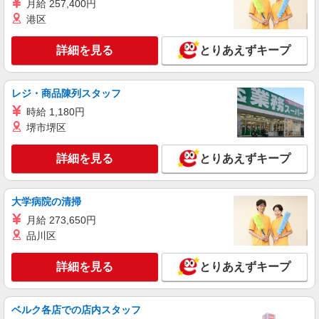
月給 257,400円
派遣社員
港区
パーソルテンプスタッフ株式会社 名古屋コーディネートセンタ
ー/26-0617013
［名駅直結］緊張感なくのびのびと★少人数
詳細を見る
とりあえずキープ
officeでの事務のお仕事♪
時給1600円 【月収例】時給1600円×7時間×月
レジ・商品陳列スタッフ
21日＝235,200円
愛知県名古屋市中村区／最寄駅：名古屋駅
時給 1,180円
＜地下街から直結★＞桜通線・名鉄・近鉄・あお
堺市堺区
なみ線も便利！
詳細を見る
キープ
詳細を見る
とりあえずキープ
派遣社員
大学病院の清掃
パーソルテンプスタッフ株式会社 名古屋コーディネートセンタ
ー/26-0588013
月給 273,650円
［9月スタート］コミュ力もいかせる♪人事部
品川区
内でのアシスタント事務★
時給1750円 【月収例】時給1750円×8時間×月
詳細を見る
とりあえずキープ
21日＝294,000円（残業発生時は別途支給）
愛知県名古屋市中村区／最寄駅：名古屋駅
【名駅直結｜JPタワー】桜通線・名鉄・近鉄・あ
ベルク各店での店内スタッフ
おなみ線も沿線