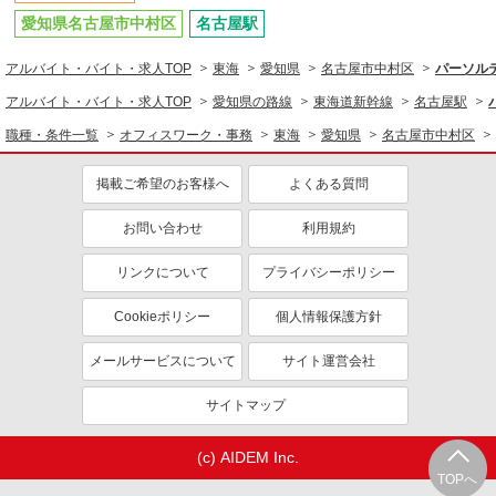
愛知県名古屋市中村区
名古屋駅
アルバイト・バイト・求人TOP
東海
愛知県
名古屋市中村区
パーソルテ
アルバイト・バイト・求人TOP
愛知県の路線
東海道新幹線
名古屋駅
職種・条件一覧
オフィスワーク・事務
東海
愛知県
名古屋市中村区
掲載ご希望のお客様へ
よくある質問
お問い合わせ
利用規約
リンクについて
プライバシーポリシー
Cookieポリシー
個人情報保護方針
メールサービスについて
サイト運営会社
サイトマップ
(c) AIDEM Inc.
TOPへ