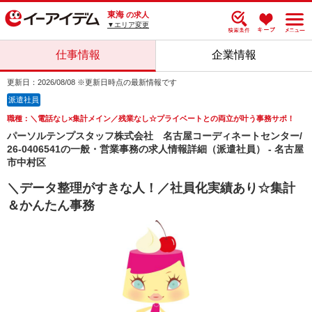
東海
の求人
▼エリア変更
仕事情報
企業情報
更新日：2026/08/08 ※更新日時点の最新情報です
派遣社員
職種：＼電話なし×集計メイン／残業なし☆プライベートとの両立が叶う事務サポ！
パーソルテンプスタッフ株式会社 名古屋コーディネートセンター/
26-0406541の一般・営業事務の求人情報詳細（派遣社員） - 名古屋
市中村区
＼データ整理がすきな人！／社員化実績あり☆集計
＆かんたん事務