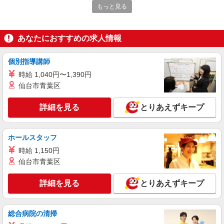
9月開始★［時給1680円］朝10時〜もOK♪穏や
もっと見る
かな商社で営業事務＠名古屋駅
時給1680円 【月収例】時給1,680円×8時間×月
21日の場合＝282,240円＋残業代
あなたにおすすめの求人情報
愛知県名古屋市中村区／最寄駅：名古屋駅、名
鉄名古屋駅 ※各路線から通勤便利！出口からも
個別指導講師
近くラクに通勤できますよ◎
時給 1,040円〜1,390円
詳細を見る
キープ
仙台市青葉区
派遣社員
詳細を見る
とりあえずキープ
パーソルテンプスタッフ株式会社 名古屋コーディネートセンタ
ー/26-0601572
［時給1670円］同業務のテンプの仲間も就業
ホールスタッフ
中！チームの進捗管理など★
時給 1,150円
時給1670円 【月収例】時給1670円×7時間40分
仙台市青葉区
×21日＝268,636円＋残業代
愛知県名古屋市中村区／最寄駅：名古屋駅、さ
詳細を見る
さしまライブ駅 ●ささしまライブ駅直結／名駅
とりあえずキープ
から徒歩の方も多いです♪
詳細を見る
キープ
総合病院の清掃