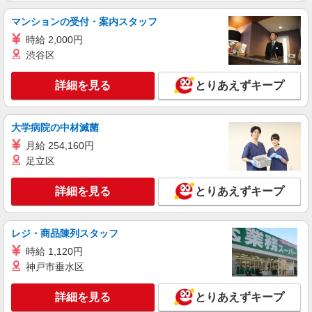
時給1450円 ●月収例：213,150円（時給1450円
マンションの受付・案内スタッフ
×7時間×21日）
愛知県名古屋市中村区／最寄駅：高畑駅、八田
時給 2,000円
（名古屋市営）駅 ●車通勤OK・無料駐車場あ
渋谷区
り ●自転車通勤OK ≪車通勤可≫ 【無料駐車
場あり】駐車場はすぐ近くです♪
詳細を見る
キープ
詳細を見る
とりあえずキープ
派遣社員
大学病院の中材滅菌
パーソルテンプスタッフ株式会社 名古屋コーディネートセンタ
ー/26-0601844
月給 254,160円
＜駅1分＞17時15分定時ピタっ♪コミュ活かし
足立区
て事務サポート＊大手ゼネコン
時給1500円
詳細を見る
とりあえずキープ
愛知県名古屋市中村区／最寄駅：亀島駅、栄生
駅 名古屋駅西口からも、徒歩12〜15分で到着！
亀島駅からは約90歩！
レジ・商品陳列スタッフ
詳細を見る
キープ
時給 1,120円
神戸市垂水区
派遣社員
パーソルテンプスタッフ株式会社 名古屋コーディネートセンタ
詳細を見る
とりあえずキープ
ー/26-0628122