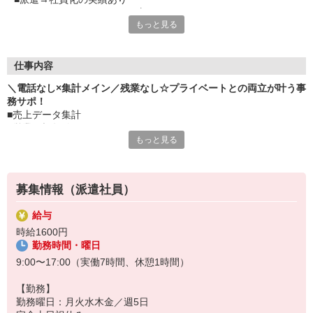
■ながくおしごとをされたい方にぴったりです
もっと見る
■電話がにがてでも大丈夫
■電話はかかってこないのでコツコツ集中できる
■服装の自由度たかい
■スニーカーなどカジュアルなファッションもOK
仕事内容
＼電話なし×集計メイン／残業なし☆プライベートとの両立が叶う事
務サポ！
■売上データ集計
■営業目標数値のとりまとめ
もっと見る
■経理データ作成
■請求書処理
■そのほか庶務
※おなじおしごとの仲間がいるのでお休みとりやすい♪サポート体制
募集情報（派遣社員）
◎
給与
時給1600円
勤務時間・曜日
9:00〜17:00（実働7時間、休憩1時間）
【勤務】
勤務曜日：月火水木金／週5日