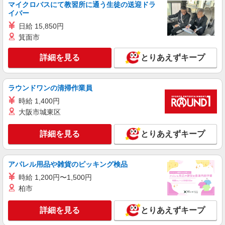
マイクロバスにて教習所に通う生徒の送迎ドラ
鉄名古屋駅 JR・近鉄・地下鉄桜通線も便利！ス
イバー
パイラルタワーから徒歩2分♪
日給 15,850円
詳細を見る
キープ
箕面市
派遣社員
詳細を見る
とりあえずキープ
パーソルテンプスタッフ株式会社 名古屋コーディネートセンタ
ー/26-0605576
［時給1600円♪］同業務がいて安心＊大手企業
ラウンドワンの清掃作業員
でアシスタント事務！＠名駅
時給 1,400円
時給1600円 【月収例】時給1600円×7時間40分
大阪市城東区
×21日＝257,712円
愛知県名古屋市中村区／最寄駅：名古屋駅 ●
詳細を見る
名駅スグ！名鉄・近鉄・桜通線・あおなみ線から
とりあえずキープ
のアクセスも♪
詳細を見る
キープ
アパレル用品や雑貨のピッキング検品
時給 1,200円〜1,500円
派遣社員
柏市
パーソルテンプスタッフ株式会社 名古屋コーディネートセンタ
ー/26-0597806
＜公共も車もOK＞慣れたらルーチン♪マンショ
詳細を見る
とりあえずキープ
ン関連かんたんサポート事務♪