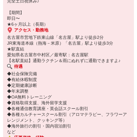
完全土日祝休み♪
【期間】
即日〜
★6ヶ月以上（長期）
アクセス・勤務地
名古屋市営地下鉄東山線「名古屋」駅より徒歩2分
JR東海道本線（熱海－米原）「名古屋」駅より徒歩3分
★駅直結
愛知県名古屋市中村区／最寄駅：名古屋駅
【名駅直結】通勤ラクチン＆雨にぬれずに通勤できますよ♪
待遇
◆社会保険完備
◆有給休暇制度
◆定期健康診断
◆年末調整
◆OA無料トレーニング
◆資格取得支援、海外留学支援
◆各種通信教育講座・英会話スクール割引
◆各種カルチャースクール割引（アロマテラピー、フラワーア
レンジメント、クッキング等）
◆海外旅行の割引・国内宿泊割引
など