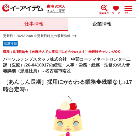
東海
の求人
▼エリア変更
仕事情報
企業情報
更新日：2026/08/08 ※更新日時点の最新情報です
派遣社員
職種：8月開始★［医療法人で人事採用にかかわれます］未経験チャレンジOK！
パーソルテンプスタッフ株式会社 中部コーディネートセンター二
課（医療）/26-0410017の経理・人事・労務・総務・法務の求人情
報詳細（派遣社員） - 名古屋市南区
［あんしん長期］採用にかかわる業務◆残業なし♪17
時台定時○