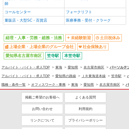
師
コールセンター
フォークリフト
量販店・大型SC・百貨店
医療事務・受付・クラーク
経理・人事・労務・総務・法務
未経験歓迎
土日祝休み
上場企業・上場企業のグループ会社
社会保険あり
愛知県名古屋市南区
笠寺駅
本笠寺駅
アルバイト・バイト・求人TOP
東海
愛知県
名古屋市南区
パーソルテン
アルバイト・バイト・求人TOP
愛知県の路線
ＪＲ東海道本線
笠寺駅
職種・条件一覧
オフィスワーク・事務
東海
愛知県
名古屋市南区
パ
掲載ご希望のお客様へ
よくある質問
お問い合わせ
利用規約
リンクについて
プライバシーポリシー