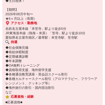
◆土日祝休！
【期間】
2026年08月中旬〜
★6ヶ月以上（長期）
アクセス・勤務地
名鉄名古屋本線「本笠寺」駅より徒歩5分
JR東海道本線（熱海－米原）「笠寺」駅より徒歩10分
愛知県名古屋市南区／最寄駅：本笠寺駅、笠寺駅
待遇
◆社会保険完備
◆有給休暇制度
◆定期健康診断
◆年末調整
◆OA無料トレーニング
◆資格取得支援、海外留学支援
◆各種通信教育講座・英会話スクール割引
◆各種カルチャースクール割引（アロマテラピー、フラワーア
レンジメント、クッキング等）
◆海外旅行の割引・国内宿泊割引
など
応募資格・経験
■応募資格■