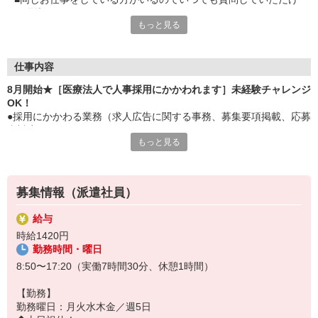
る環境です
もっと見る
■残業すくなめワークライフバランス重視
■家庭との両立やプライベート
■落ち着いた雰囲気の中で静かにお仕事ができるのもオススメで
す
仕事内容
8月開始★［医療法人で人事採用にかかわれます］未経験チャレンジ
OK！
●採用にかかわる業務（求人広告に関する事務、募集要項掲載、応募
者対応）
もっと見る
●紹介会社対応、派遣会社対応、日程調整
●制服合わせ、入職準備
●ストレスチェック準備、人事評価準備等
●課内庶務
募集情報（派遣社員）
★未経験からでも安心。
給与
時給1420円
勤務時間・曜日
8:50〜17:20（実働7時間30分、休憩1時間）
【勤務】
勤務曜日：月火水木金／週5日