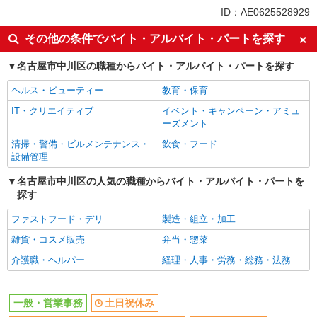
土日祝休み
上場企業・上場企業のグループ会
派遣社員
ID：AE0625528929
社
パーソルテンプスタッフ株式会社 名古屋コーディネートセンタ
ー/26-0591534
その他の条件でバイト・アルバイト・パートを探す
社会保険あり
時間相談◎［一人事務☆引継ぎ期間たっぷりで
名古屋市中川区の職種からバイト・アルバイト・パートを探す
安心］事務
時給1600円
ヘルス・ビューティー
教育・保育
愛知県名古屋市中川区／最寄駅：黄金（愛知
IT・クリエイティブ
イベント・キャンペーン・アミュ
県）駅、名古屋駅 バス停：小栗橋近く ≪車通
ーズメント
勤可≫
清掃・警備・ビルメンテナンス・
飲食・フード
詳細を見る
キープ
設備管理
名古屋市中川区の人気の職種からバイト・アルバイト・パートを
探す
ファストフード・デリ
製造・組立・加工
雑貨・コスメ販売
弁当・惣菜
介護職・ヘルパー
経理・人事・労務・総務・法務
一般・営業事務
土日祝休み