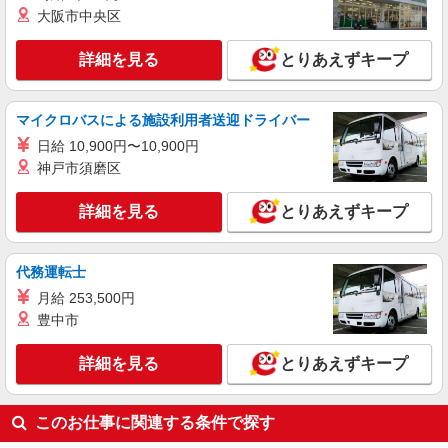
大阪市中央区
＜医療事務を始めるなら『医師事務作業補助』
からスタートしよう！＞
詳細を見る
とりあえずキープ
時給1550円
愛知県名古屋市中川区／最寄駅：港北駅、東海
通駅 ≪車通勤可≫ ◆駐車場があります。
マイクロバスによる施設利用者送迎ドライバー
日給 10,900円〜10,900円
詳細を見る
キープ
神戸市須磨区
派遣社員
詳細を見る
とりあえずキープ
パーソルテンプスタッフ株式会社 中部コーディネートセンター二課
（医療）/26-0624824
［あんしん長期］医療機関で事務のお仕事♪残
代務運転士
業なし
月給 253,500円
時給1500円
豊中市
愛知県名古屋市中川区／最寄駅：港北駅、名古
屋駅 ≪車通勤可≫ ◆駐車場についてはご自身の
ご都合に合わせてご検討ください。
詳細を見る
とりあえずキープ
詳細を見る
キープ
このお仕事に関連する条件で探す
派遣社員