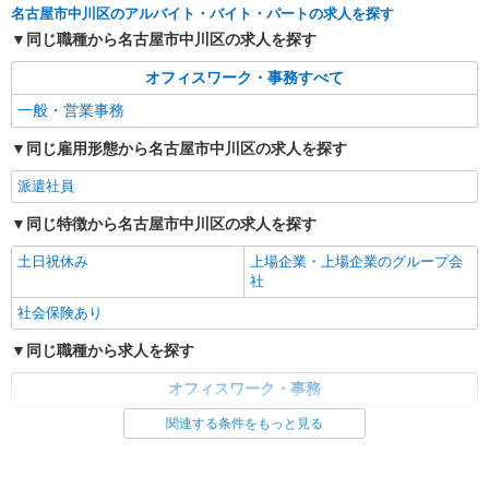
パーソルテンプスタッフ株式会社 名古屋コーディネートセンタ
名古屋市中川区のアルバイト・バイト・パートの求人を探す
ー/26-0614969
同じ職種から名古屋市中川区の求人を探す
10月開始★ニッチな商品で業績↑↑増員だから
いつでも聞ける！選べる時間♪
オフィスワーク・事務すべて
時給1500円
一般・営業事務
愛知県名古屋市中川区／最寄駅：山王（愛知
県）駅、尾頭橋駅 バス停山王橋からすぐ！名古
同じ雇用形態から名古屋市中川区の求人を探す
屋駅や栄からもバスで便利
派遣社員
詳細を見る
キープ
同じ特徴から名古屋市中川区の求人を探す
派遣社員
土日祝休み
上場企業・上場企業のグループ会
パーソルテンプスタッフ株式会社 中部コーディネートセンター二課
社
（医療）/26-0616400
＜病院内を歩きながら患者様対応やサポートを
社会保険あり
行うお仕事です☆彡＞
同じ職種から求人を探す
時給1250円
愛知県名古屋市中川区／最寄駅：尾頭橋駅、金
オフィスワーク・事務
山（愛知県）駅 ◆名古屋駅、金山駅から1区
一般・営業事務
間！！
関連する条件をもっと見る
詳細を見る
キープ
同じ特徴から求人を探す