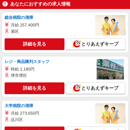
詳細を見る
キープ
あなたにおすすめの求人情報
派遣社員
総合病院の清掃
パーソルテンプスタッフ株式会社 名古屋コーディネートセンタ
ー/26-0623422
月給 257,400円
港区
［データ入力］件数は多いけど入力項目は少な
目で簡単！モクコツのお仕事
詳細を見る
とりあえずキープ
時給1500円
愛知県名古屋市中川区／最寄駅：中島（愛知
県）駅、六番町駅 ≪車通勤可≫ ■職場目の前に
レジ・商品陳列スタッフ
無料駐車場あり
時給 1,180円
詳細を見る
キープ
堺市堺区
派遣社員
詳細を見る
とりあえずキープ
パーソルテンプスタッフ株式会社 名古屋コーディネートセンタ
ー/26-0361627
午前は受注対応☆午後は落ち着いて処理☆覚え
大学病院の清掃
たらルーチン！営業事務
月給 273,650円
時給1550円以上 1550円×8H？21日＝260,400
円 残業したらもっと稼げる！
品川区
愛知県名古屋市中川区／最寄駅：戸田（愛知