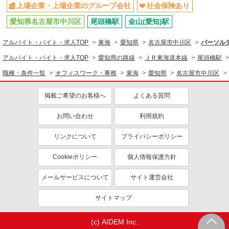
上場企業・上場企業のグループ会社
社会保険あり
愛知県名古屋市中川区
尾頭橋駅
金山(愛知)駅
アルバイト・バイト・求人TOP
東海
愛知県
名古屋市中川区
パーソルテ
アルバイト・バイト・求人TOP
愛知県の路線
ＪＲ東海道本線
尾頭橋駅
職種・条件一覧
オフィスワーク・事務
東海
愛知県
名古屋市中川区
掲載ご希望のお客様へ
よくある質問
お問い合わせ
利用規約
リンクについて
プライバシーポリシー
Cookieポリシー
個人情報保護方針
メールサービスについて
サイト運営会社
サイトマップ
(c) AIDEM Inc.