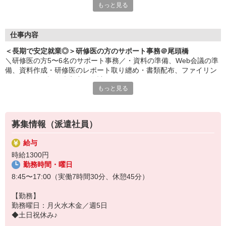
もっと見る
■土曜日は月に2回午前中のみ出勤あり
■平日に振休取れます
■あなたのコミュスキを活かせる事務のお仕事
■研修医のサポート全般
仕事内容
＜長期で安定就業◎＞研修医の方のサポート事務＠尾頭橋
＼研修医の方5〜6名のサポート事務／・資料の準備、Web会議の準
備、資料作成・研修医のレポート取り纏め・書類配布、ファイリン
グ・研修医の評価表入力、集計 など
もっと見る
募集情報（派遣社員）
給与
時給1300円
勤務時間・曜日
8:45〜17:00（実働7時間30分、休憩45分）
【勤務】
勤務曜日：月火水木金／週5日
◆土日祝休み♪