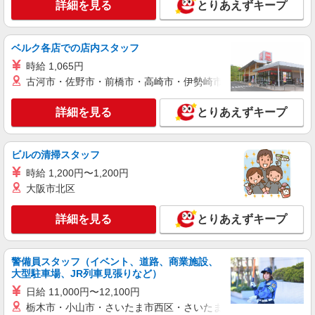
県）駅、春田駅 ≪車通勤可≫ ●敷地内の駐車場
詳細を見る
とりあえずキープ
を無料でご利用頂けます。
詳細を見る
キープ
ベルク各店での店内スタッフ
派遣社員
時給 1,065円
パーソルテンプスタッフ株式会社 中部コーディネートセンター二課
古河市・佐野市・前橋市・高崎市・伊勢崎市・太田市・館林市・
（医療）/26-0604837
＜人のサポートをすることがスキな方歓迎＞研
詳細を見る
とりあえずキープ
修医のサポート事務＠尾頭橋
時給1300円
ビルの清掃スタッフ
愛知県名古屋市中川区／最寄駅：尾頭橋駅、金
山（愛知県）駅
時給 1,200円〜1,200円
大阪市北区
詳細を見る
キープ
詳細を見る
とりあえずキープ
派遣社員
パーソルテンプスタッフ株式会社 名古屋コーディネートセンタ
ー/26-0566726
警備員スタッフ（イベント、道路、商業施設、
大型駐車場、JR列車見張りなど）
＜受注対応＞程よい忙しさ！対応は法人のみで
安心♪商社でのジム
日給 11,000円〜12,100円
時給1700円以上
栃木市・小山市・さいたま市西区・さいたま市岩槻区・久喜市・