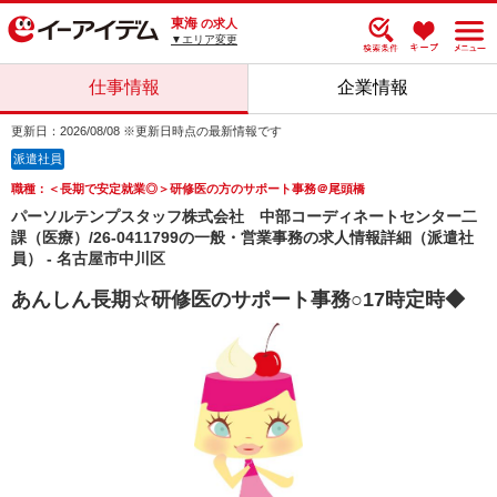
東海
の求人
▼エリア変更
仕事情報
企業情報
更新日：2026/08/08 ※更新日時点の最新情報です
派遣社員
職種：＜長期で安定就業◎＞研修医の方のサポート事務＠尾頭橋
パーソルテンプスタッフ株式会社 中部コーディネートセンター二
課（医療）/26-0411799の一般・営業事務の求人情報詳細（派遣社
員） - 名古屋市中川区
あんしん長期☆研修医のサポート事務○17時定時◆