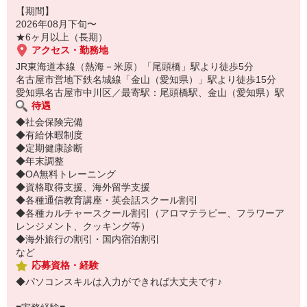
【期間】
2026年08月下旬〜
★6ヶ月以上（長期）
アクセス・勤務地
JR東海道本線（熱海－米原）「尾頭橋」駅より徒歩5分
名古屋市営地下鉄名城線「金山（愛知県）」駅より徒歩15分
愛知県名古屋市中川区／最寄駅：尾頭橋駅、金山（愛知県）駅
待遇
◆社会保険完備
◆有給休暇制度
◆定期健康診断
◆年末調整
◆OA無料トレーニング
◆資格取得支援、海外留学支援
◆各種通信教育講座・英会話スクール割引
◆各種カルチャースクール割引（アロマテラピー、フラワーア
レンジメント、クッキング等）
◆海外旅行の割引・国内宿泊割引
など
応募資格・経験
◆パソコンスキルは入力ができれば大丈夫です♪