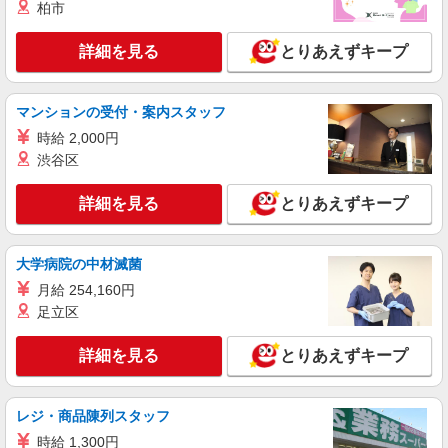
柏市
時給1500円 【月収例】時給1500円×5時間×月
21日＝157,500円
詳細を見る
とりあえずキープ
愛知県名古屋市中川区／最寄駅：山王（愛知
県）駅、尾頭橋駅 ●JR・名鉄で『名古屋駅』
『金山駅』から1駅の立地です♪
マンションの受付・案内スタッフ
詳細を見る
キープ
時給 2,000円
渋谷区
派遣社員
パーソルテンプスタッフ株式会社 中部コーディネートセンター二課
詳細を見る
とりあえずキープ
（医療）/26-0513298
＜病院内を歩きながら患者様対応やサポートを
行うお仕事です☆彡＞
大学病院の中材滅菌
時給1250円
月給 254,160円
愛知県名古屋市中川区／最寄駅：尾頭橋駅、金
足立区
山（愛知県）駅 ◆名古屋駅、金山駅から1区
間！！
詳細を見る
とりあえずキープ
詳細を見る
キープ
派遣社員
レジ・商品陳列スタッフ
パーソルテンプスタッフ株式会社 中部コーディネートセンター二課
時給 1,300円
（医療）/26-0500027