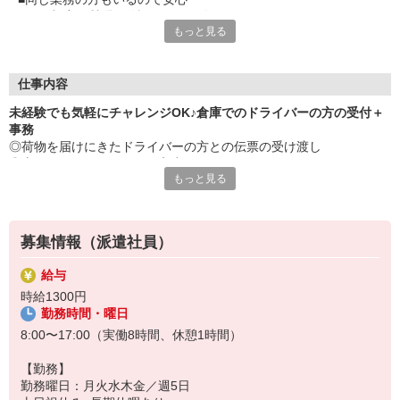
■その都度、質問・確認しながら進めていけば
もっと見る
■制服なし
■オシャレを楽しみながら働けるのも
仕事内容
未経験でも気軽にチャレンジOK♪倉庫でのドライバーの方の受付＋
事務
◎荷物を届けにきたドライバーの方との伝票の受け渡し
◎専用システムへのデータ入力
もっと見る
◎伝票や納品書の発行
◎在庫のチェック
◎電話や来客の対応
募集情報（派遣社員）
給与
時給1300円
勤務時間・曜日
8:00〜17:00（実働8時間、休憩1時間）
【勤務】
勤務曜日：月火水木金／週5日