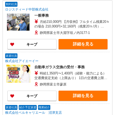
契約社員
ロジスティード中部株式会社
一般事務
月給210,000円 【月収例】フルタイム残業20ｈ
の場合 210,000円+32,160円（残業20ｈ/月）
+38,520円(深夜手当120ｈ/月)＝280,680円
静岡県富士市大淵字垣ノ内3177-1
詳細を見る
キープ
派遣社員
株式会社アイエーイー
自動車ガラス交換の受付・事務
時給1,350円〜1,400円（経験・能力による）
交通費規定支給（上限あり） 1日の交通費上限＝
79円×所定労働時間 月末締/翌15日払
静岡県富士市蓼原
詳細を見る
キープ
派遣社員
紹介予定派遣
職業紹介
株式会社ベルキャリエール 沼津支店