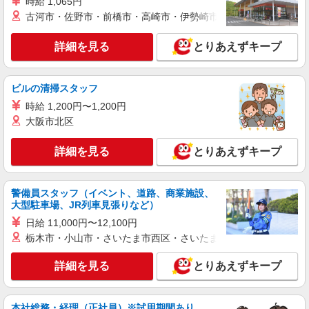
時給 1,065円
古河市・佐野市・前橋市・高崎市・伊勢崎市・太田市・館林市・
詳細を見る
とりあえずキープ
ビルの清掃スタッフ
時給 1,200円〜1,200円
大阪市北区
詳細を見る
とりあえずキープ
警備員スタッフ（イベント、道路、商業施設、
大型駐車場、JR列車見張りなど）
日給 11,000円〜12,100円
栃木市・小山市・さいたま市西区・さいたま市岩槻区・久喜市・
詳細を見る
とりあえずキープ
本社総務・経理（正社員）※試用期間あり