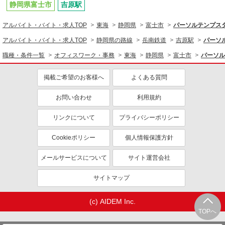
静岡県富士市
吉原駅
アルバイト・バイト・求人TOP
東海
静岡県
富士市
パーソルテンプスタ
アルバイト・バイト・求人TOP
静岡県の路線
岳南鉄道
吉原駅
パーソ
職種・条件一覧
オフィスワーク・事務
東海
静岡県
富士市
パーソル
掲載ご希望のお客様へ
よくある質問
お問い合わせ
利用規約
リンクについて
プライバシーポリシー
Cookieポリシー
個人情報保護方針
メールサービスについて
サイト運営会社
サイトマップ
(c) AIDEM Inc.
TOPへ