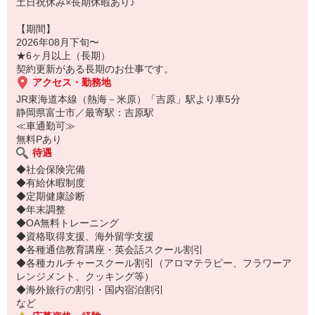
土日祝休み×長期休暇あり♪
【期間】
2026年08月下旬〜
★6ヶ月以上（長期）
契約更新がある長期のお仕事です。
アクセス・勤務地
JR東海道本線（熱海－米原）「吉原」駅より車5分
静岡県富士市／最寄駅：吉原駅
≪車通勤可≫
無料Pあり
待遇
◆社会保険完備
◆有給休暇制度
◆定期健康診断
◆年末調整
◆OA無料トレーニング
◆資格取得支援、海外留学支援
◆各種通信教育講座・英会話スクール割引
◆各種カルチャースクール割引（アロマテラピー、フラワーア
レンジメント、クッキング等）
◆海外旅行の割引・国内宿泊割引
など