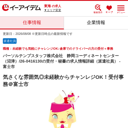
東海
の求人
▼エリア変更
仕事情報
企業情報
更新日：2026/08/08 ※更新日時点の最新情報です
派遣社員
職種：未経験でも気軽にチャレンジOK♪倉庫でのドライバーの方の受付＋事務
パーソルテンプスタッフ株式会社 静岡コーディネートセンター
（沼津）/26-0416130の受付・秘書の求人情報詳細（派遣社員） -
富士市
気さくな雰囲気◎未経験からチャンレジOK！受付事
務＠富士市