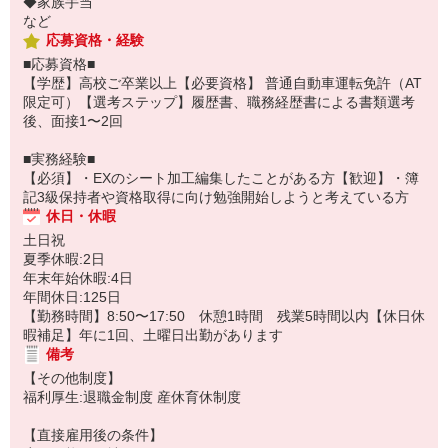
◆家族手当
など
応募資格・経験
■応募資格■
【学歴】高校ご卒業以上【必要資格】 普通自動車運転免許（AT
限定可）【選考ステップ】履歴書、職務経歴書による書類選考
後、面接1〜2回
■実務経験■
【必須】・EXのシート加工編集したことがある方【歓迎】・簿
記3級保持者や資格取得に向け勉強開始しようと考えている方
休日・休暇
土日祝
夏季休暇:2日
年末年始休暇:4日
年間休日:125日
【勤務時間】8:50〜17:50 休憩1時間 残業5時間以内【休日休
暇補足】年に1回、土曜日出勤があります
備考
【その他制度】
福利厚生:退職金制度 産休育休制度
【直接雇用後の条件】