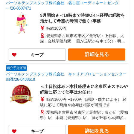
パーソルテンプスタッフ株式会社 名古屋コーディネートセンタ
ー/26-0607471
9月開始★＜16時まで時短OK＞経理の経験を
活かして希望の時間で働く♪事務
時給1650円
愛知県名古屋市名東区／最寄駅：上社駅、大
森・金城学院前駅 藤が丘駅から車で5分・明徳
公園近く ≪車通勤可≫
詳細を見る
キープ
紹介予定派遣
パーソルテンプスタッフ株式会社 キャリアプロモーションセンター
四課/26-0438618
＜土日祝休み＞本社経理★＠名東区★スキルや
経験に応じて仕事はお任せ♪
時給1600円〜1700円（経験・能力による） 経
験に応じて時給や給与は相談が可能です
愛知県名古屋市名東区／最寄駅：藤が丘（愛知
県）駅、本郷（愛知県）駅 藤が丘駅や本郷駅か
ら歩きもしくは自転車通勤が多いです
詳細を見る
キープ