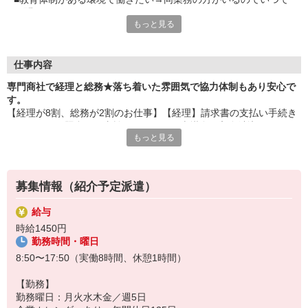
も聞ける
もっと見る
■仕事もプライベートも充実させたい→年間休日125日・残業は
月末月初のみ
■長く働ける会社が良い→昇給が有
■2年目は400万と生活も安定しますね
仕事内容
専門商社で経理と総務★落ち着いた雰囲気で協力体制もあり安心で
す。
【経理が8割、総務が2割のお仕事】【経理】請求書の支払い手続き
（システムと照合して支払い） 売掛金の入金消込み
もっと見る
経理ソフトへの科目を振ってデータ入力【総務】〜28人の勤怠管
理/集計、備品管理など先輩と手分けして行います
●電話対応､来客応対
募集情報（紹介予定派遣）
給与
時給1450円
勤務時間・曜日
8:50〜17:50（実働8時間、休憩1時間）
【勤務】
勤務曜日：月火水木金／週5日