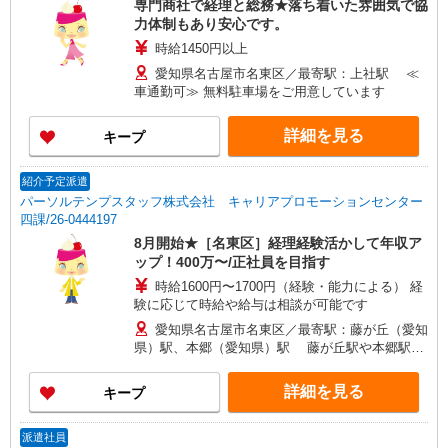
専門商社で経理と総務★落ち着いた雰囲気で協
力体制もあり安心です。
時給1450円以上
愛知県名古屋市名東区／最寄駅：上社駅 ≪
車通勤可≫ 無料駐車場をご用意しています
詳細を見る
キープ
紹介予定派遣
パーソルテンプスタッフ株式会社 キャリアプロモーションセンター
四課/26-0444197
8月開始★［名東区］経理経験活かして年収ア
ップ！400万〜/正社員を目指す
時給1600円〜1700円（経験・能力による） 経
験に応じて時給や給与は相談が可能です
愛知県名古屋市名東区／最寄駅：藤が丘（愛知
県）駅、本郷（愛知県）駅 藤が丘駅や本郷駅か
ら歩きもしくは自転車通勤が多いです
詳細を見る
キープ
派遣社員