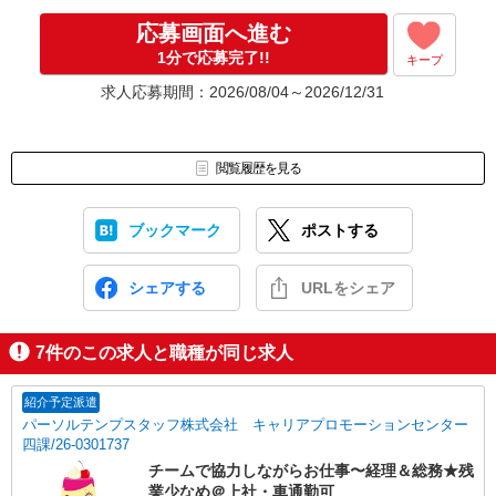
応募画面へ進む
1分で応募完了!!
キープ
求人応募期間：2026/08/04～2026/12/31
閲覧履歴を見る
ブックマーク
ポストする
シェアする
URLをシェア
7
件のこの求人と職種が同じ求人
紹介予定派遣
パーソルテンプスタッフ株式会社 キャリアプロモーションセンター
四課/26-0301737
チームで協力しながらお仕事〜経理＆総務★残
業少なめ＠上社・車通勤可