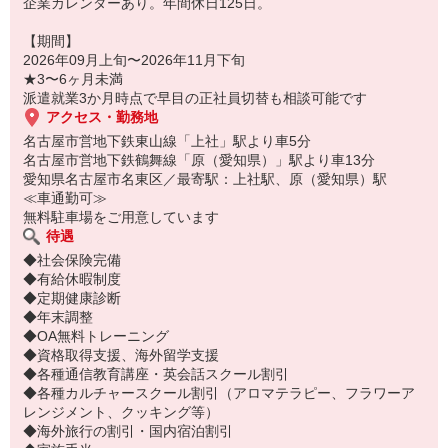
企業カレンダーあり。年間休日125日。
【期間】
2026年09月上旬〜2026年11月下旬
★3〜6ヶ月未満
派遣就業3か月時点で早目の正社員切替も相談可能です
アクセス・勤務地
名古屋市営地下鉄東山線「上社」駅より車5分
名古屋市営地下鉄鶴舞線「原（愛知県）」駅より車13分
愛知県名古屋市名東区／最寄駅：上社駅、原（愛知県）駅
≪車通勤可≫
無料駐車場をご用意しています
待遇
◆社会保険完備
◆有給休暇制度
◆定期健康診断
◆年末調整
◆OA無料トレーニング
◆資格取得支援、海外留学支援
◆各種通信教育講座・英会話スクール割引
◆各種カルチャースクール割引（アロマテラピー、フラワーア
レンジメント、クッキング等）
◆海外旅行の割引・国内宿泊割引