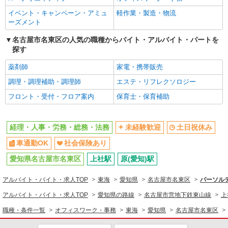
イベント・キャンペーン・アミュ
軽作業・製造・物流
ーズメント
名古屋市名東区の人気の職種からバイト・アルバイト・パートを
探す
薬剤師
家電・携帯販売
調理・調理補助・調理師
エステ・リフレクソロジー
フロント・受付・フロア案内
保育士・保育補助
経理・人事・労務・総務・法務
未経験歓迎
土日祝休み
車通勤OK
社会保険あり
愛知県名古屋市名東区
上社駅
原(愛知)駅
アルバイト・バイト・求人TOP
東海
愛知県
名古屋市名東区
パーソルテ
アルバイト・バイト・求人TOP
愛知県の路線
名古屋市営地下鉄東山線
上
職種・条件一覧
オフィスワーク・事務
東海
愛知県
名古屋市名東区