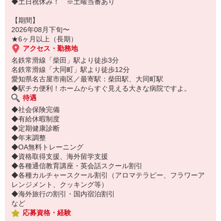
◆土日祝休み！ ※土曜当番あり
【期間】
2026年08月下旬〜
★6ヶ月以上（長期）
アクセス・勤務地
名鉄常滑線「柴田」駅より徒歩3分
名鉄常滑線「大同町」駅より徒歩12分
愛知県名古屋市南区／最寄駅：柴田駅、大同町駅
◆駅チカ便利！ホームからすぐ見える大きな病院ですよ。
待遇
◆社会保険完備
◆有給休暇制度
◆定期健康診断
◆年末調整
◆OA無料トレーニング
◆資格取得支援、海外留学支援
◆各種通信教育講座・英会話スクール割引
◆各種カルチャースクール割引（アロマテラピー、フラワーア
レンジメント、クッキング等）
◆海外旅行の割引・国内宿泊割引
など
応募資格・経験