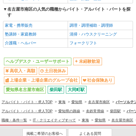
名古屋市南区の人気の職種からバイト・アルバイト・パートを探
す
家電・携帯販売
調理・調理補助・調理師
塾講師・家庭教師
清掃・ハウスクリーニング
介護職・ヘルパー
フォークリフト
ヘルプデスク・ユーザーサポート
未経験歓迎
高収入・高額
土日祝休み
上場企業・上場企業のグループ会社
社会保険あり
愛知県名古屋市南区
柴田駅
大同町駅
アルバイト・バイト・求人TOP
東海
愛知県
名古屋市南区
パーソルテン
アルバイト・バイト・求人TOP
愛知県の路線
名鉄常滑線
柴田駅
パー
職種・条件一覧
IT・クリエイティブすべて
東海
愛知県
名古屋市南区
掲載ご希望のお客様へ
よくある質問