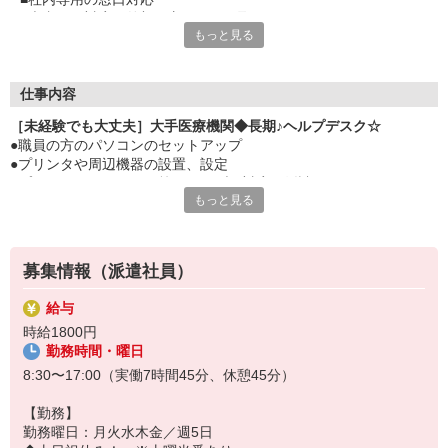
■患者さん対応や外部の方とのやり取りはありません
もっと見る
■大手医療機関だから＜長期×安定＞して働きたい方にオススメ
■お仕事は丁寧に教えてもらえます
■ここから知識を身に付けるもOKです
仕事内容
［未経験でも大丈夫］大手医療機関◆長期♪ヘルプデスク☆
●職員の方のパソコンのセットアップ
●プリンタや周辺機器の設置、設定
●プリンターやスキャナ等のトラブル対応（紙詰まりなど）
もっと見る
●ソフトウェアのインストールやアップデータ作業
●備品管理
募集情報（派遣社員）
給与
時給1800円
勤務時間・曜日
8:30〜17:00（実働7時間45分、休憩45分）
【勤務】
勤務曜日：月火水木金／週5日