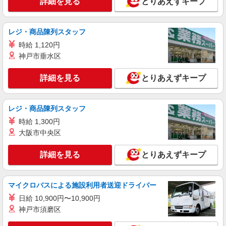
詳細を見る
とりあえずキープ
愛知県名古屋市西区／最寄駅：名古屋駅 ※
名古屋駅直結ビル！桜通線・近鉄・名鉄・あおな
み線からも便利
レジ・商品陳列スタッフ
詳細を見る
キープ
時給 1,120円
神戸市垂水区
派遣社員
パーソルテンプスタッフ株式会社 名古屋コーディネートセンタ
詳細を見る
とりあえずキープ
ー/26-0609319
9月★週半分は在宅［簿記を勉強したことある
方歓迎］質問しやすい経理アシ
レジ・商品陳列スタッフ
時給1500円 【月収例】時給1,500円×7時間50
時給 1,300円
分×月21日＋残業代＝261,375円☆彡
大阪市中央区
愛知県名古屋市西区／最寄駅：名古屋駅
【名古屋駅直結】これからの寒い時期にはうれし
詳細を見る
とりあえずキープ
い地下直結ビル！
詳細を見る
キープ
マイクロバスによる施設利用者送迎ドライバー
派遣社員
日給 10,900円〜10,900円
パーソルテンプスタッフ株式会社 名古屋コーディネートセンタ
神戸市須磨区
ー/26-0591535
時短・日数相談OK［PC・スマホのヘルプデス