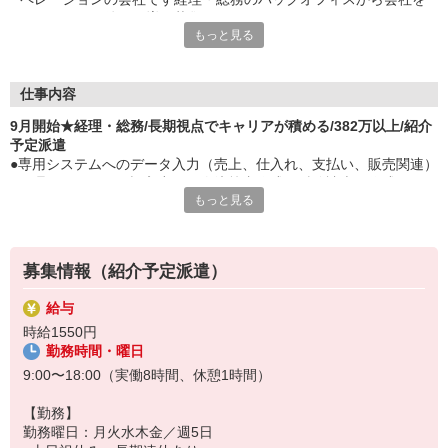
サポートする仲間を増員募集
もっと見る
■年間休日125日とWLB実現できます
仕事内容
9月開始★経理・総務/長期視点でキャリアが積める/382万以上/紹介
予定派遣
●専用システムへのデータ入力（売上、仕入れ、支払い、販売関連）
●経理システムへ仕訳入力、月次決算書作成、財務諸表の作成
もっと見る
●請求書の発行、銀行対応（先輩の同席有）
●社員の給与計算、社会保険の加入喪失手続き
●イベント時の現場サポート（レンタカー手配、社用車運転などet
c）
募集情報（紹介予定派遣）
●電話対応・メール対応など
給与
時給1550円
勤務時間・曜日
9:00〜18:00（実働8時間、休憩1時間）
【勤務】
勤務曜日：月火水木金／週5日