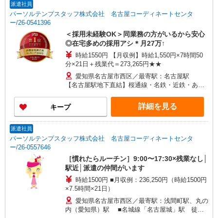
派遣社員
パーソルテンプスタッフ株式会社 名古屋コーディネートセンタ
ー/26-0541396
＜採用未経験OK＞同業務の方がいるから安心
◎在宅多めの採用アシ＊月27万↑
時給1550円 【月収例】時給1,550円×7時間50
分×21日＋残業代＝273,265円★★
愛知県名古屋市西区／最寄駅：名古屋駅
【名古屋駅地下直結】桜通線・名鉄・近鉄・あお
なみ線も便利！
詳細を見る
キープ
派遣社員
パーソルテンプスタッフ株式会社 名古屋コーディネートセンタ
ー/26-0557646
［慣れたらルーチン］9:00〜17:30×残業なし│
駅近│派遣の仲間がいます
時給1500円 ■月収例：236,250円（時給1500円
×7.5時間×21日）
愛知県名古屋市西区／最寄駅：浅間町駅、丸の
内（愛知県）駅 ■名城線「名古屋城」駅 徒歩