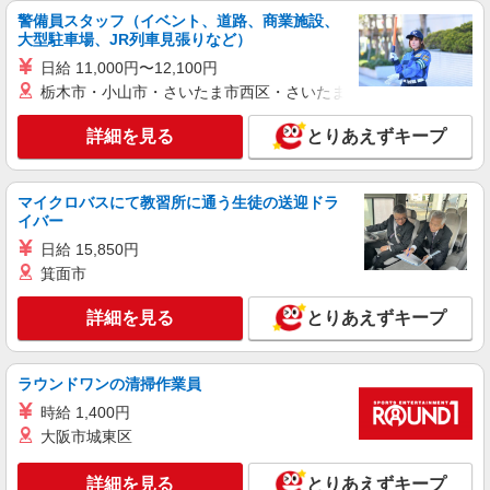
警備員スタッフ（イベント、道路、商業施設、
派遣社員
大型駐車場、JR列車見張りなど）
パーソルテンプスタッフ株式会社 名古屋コーディネートセンタ
ー/26-0627655
日給 11,000円〜12,100円
＼未経験OK／チームで進めるから安心◎人事
栃木市・小山市・さいたま市西区・さいたま市岩槻区・久喜市・
部で社内研修の事務局業務★名駅
時給1550円 【月収例】時給1,550円×実働7時
詳細を見る
とりあえずキープ
間50分×月21日＝272,858円＋残業代
愛知県名古屋市西区／最寄駅：名古屋駅 名
古屋駅地下直結ビル：桜通線・名鉄・近鉄・あお
マイクロバスにて教習所に通う生徒の送迎ドラ
イバー
なみ線も便利◎
詳細を見る
日給 15,850円
キープ
箕面市
派遣社員
詳細を見る
とりあえずキープ
パーソルテンプスタッフ株式会社 名古屋コーディネートセンタ
ー/26-0626796
10月開始★《穏やか環境＊未経験OK人事採用
ラウンドワンの清掃作業員
サポート》在宅あり×1500円
時給 1,400円
時給1500円 【月収例】時給1,500円×7時間50
分×21日＋残業代＝263,820円★★
大阪市城東区
愛知県名古屋市西区／最寄駅：名古屋駅 ●う
れしい名古屋駅地下直結ビル＊名鉄・近鉄線から
詳細を見る
とりあえずキープ