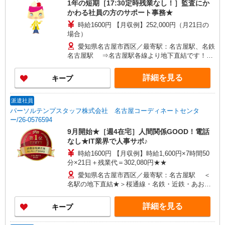
1年の短期［17:30定時残業なし！］監査にか
かわる社員の方のサポート事務★
時給1600円 【月収例】252,000円（月21日の
場合）
愛知県名古屋市西区／最寄駅：名古屋駅、名鉄
名古屋駅 ⇒名古屋駅各線より地下直結です！紫
外線も雨も気にしない通勤♪
詳細を見る
キープ
派遣社員
パーソルテンプスタッフ株式会社 名古屋コーディネートセンタ
ー/26-0576594
9月開始★［週4在宅］人間関係GOOD！電話
なし★IT業界で人事サポ♪
時給1600円 【月収例】時給1,600円×7時間50
分×21日＋残業代＝302,080円★★
愛知県名古屋市西区／最寄駅：名古屋駅 ＜
名駅の地下直結★＞桜通線・名鉄・近鉄・あおな
み線も便利！
詳細を見る
キープ