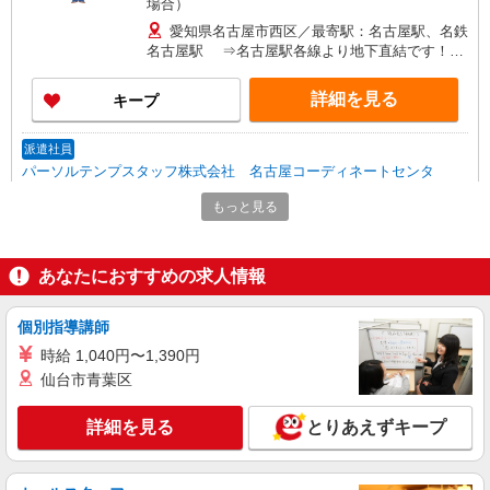
場合）
愛知県名古屋市西区／最寄駅：名古屋駅、名鉄
名古屋駅 ⇒名古屋駅各線より地下直結です！紫
外線も雨も気にしない通勤♪
詳細を見る
キープ
派遣社員
パーソルテンプスタッフ株式会社 名古屋コーディネートセンタ
ー/26-0559571
もっと見る
時間相談◎8月［インテリア商社］経理サポ│
食堂あり│コツコツくり返し
時給1500円
あなたにおすすめの求人情報
愛知県名古屋市西区／最寄駅：浅間町駅、丸の
内（愛知県）駅 ■名城線「名古屋城」駅 徒歩
個別指導講師
15分
時給 1,040円〜1,390円
詳細を見る
キープ
仙台市青葉区
派遣社員
詳細を見る
とりあえずキープ
パーソルテンプスタッフ株式会社 名古屋コーディネートセンタ
ー/26-0545794
［出社は週1日］＼未経験の方も大歓迎／新卒