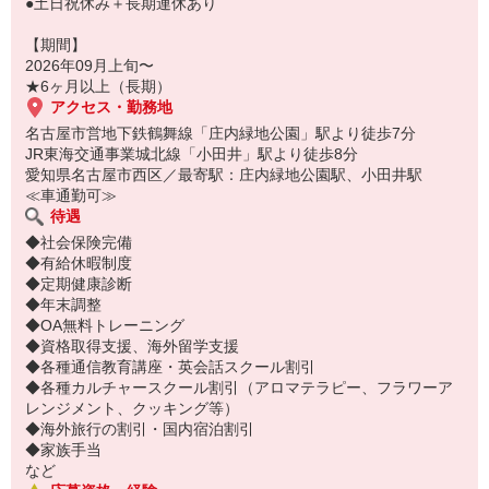
●土日祝休み＋長期連休あり
【期間】
2026年09月上旬〜
★6ヶ月以上（長期）
アクセス・勤務地
名古屋市営地下鉄鶴舞線「庄内緑地公園」駅より徒歩7分
JR東海交通事業城北線「小田井」駅より徒歩8分
愛知県名古屋市西区／最寄駅：庄内緑地公園駅、小田井駅
≪車通勤可≫
待遇
◆社会保険完備
◆有給休暇制度
◆定期健康診断
◆年末調整
◆OA無料トレーニング
◆資格取得支援、海外留学支援
◆各種通信教育講座・英会話スクール割引
◆各種カルチャースクール割引（アロマテラピー、フラワーア
レンジメント、クッキング等）
◆海外旅行の割引・国内宿泊割引
◆家族手当
など