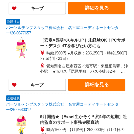
15分
詳細を見る
キープ
派遣社員
パーソルテンプスタッフ株式会社 名古屋コーディネートセンタ
ー/26-0577657
［安定×長期×スキルUP］未経験OK！PCサポ
ートデスク♪ITを学びたい方にも
時給1500円 ●月収例：236,250円（時給1500円
×7.5時間×21日）
愛知県名古屋市西区／最寄駅：東枇杷島駅、浄
心駅 ●市バス「琵琶里町」バス停徒歩2分 ≪
車通勤可≫ ●車通勤を希望される場合はご自身で
確保をお願いします
詳細を見る
キープ
派遣社員
パーソルテンプスタッフ株式会社 名古屋コーディネートセンタ
ー/26-0580017
9月開始★［Excel生かそう＊約1年の短期］社
内監査のサポート事務＠駅直結
時給1600円 【月収例】252,000円（月21日の