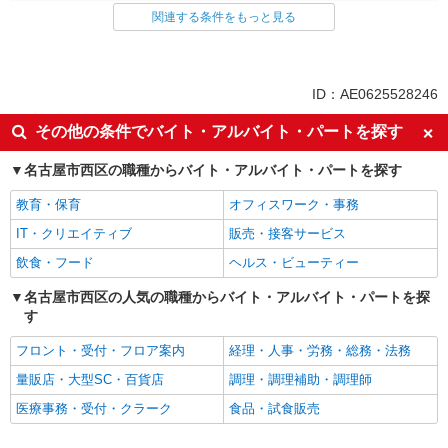
パーソルテンプスタッフ株式会社 名古屋コーディネートセンター
経理・人事・労務・総務・法務
関連する条件をもっと見る
（PBD）/26-0623362
コツコツルーチン業務！請求書やデータのチェ
同じ特徴から求人を探す
ック
土日祝休み
車通勤OK
時給1450円
ID：AE0625528246
愛知県名古屋市西区／最寄駅：浅間町駅、丸の
社会保険あり
内（愛知県）駅
その他の条件でバイト・アルバイト・パートを探す
名古屋市西区の職種からバイト・アルバイト・パートを探す
詳細を見る
キープ
教育・保育
オフィスワーク・事務
IT・クリエイティブ
販売・接客サービス
飲食・フード
ヘルス・ビューティー
名古屋市西区の人気の職種からバイト・アルバイト・パートを探
す
フロント・受付・フロア案内
経理・人事・労務・総務・法務
量販店・大型SC・百貨店
調理・調理補助・調理師
医療事務・受付・クラーク
食品・試食販売