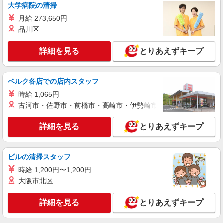
大学病院の清掃
パーソルテンプスタッフ株式会社 名古屋コーディネートセンタ
ー/26-0576646
月給 273,650円
9月開始★＜在宅週2↑＞大手IT企業＊研修運営
品川区
アシスタント♪名駅直結ビル
時給1500円 【月収例】時給1,500円×実働7時
詳細を見る
とりあえずキープ
間50分×月21日＝246,645円＋残業代
愛知県名古屋市西区／最寄駅：名古屋駅 名
古屋駅地下直結ビル：桜通線・名鉄・近鉄・あお
ベルク各店での店内スタッフ
なみ線も便利◎
時給 1,065円
詳細を見る
キープ
古河市・佐野市・前橋市・高崎市・伊勢崎市・太田市・館林市・
派遣社員
詳細を見る
とりあえずキープ
パーソルテンプスタッフ株式会社 名古屋コーディネートセンター
（PBD）/26-0629005
大手商社経理部での請求・支払業務 ＠浅間町
ビルの清掃スタッフ
時給1500円
時給 1,200円〜1,200円
愛知県名古屋市西区／最寄駅：浅間町駅、丸の
大阪市北区
内（愛知県）駅
詳細を見る
とりあえずキープ
詳細を見る
キープ