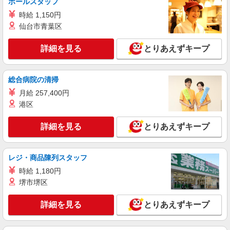
ホールスタッフ
採用にかかわる事務アシ♪
時給 1,150円
時給1550円 【月収例】時給1,550円×7時間50
分×21日＋残業月10時間の場合＝272,994円
仙台市青葉区
愛知県名古屋市西区／最寄駅：名古屋駅
【名駅の地下直結】桜通線・名鉄・近鉄・あおな
詳細を見る
とりあえずキープ
み線も便利！
詳細を見る
キープ
総合病院の清掃
月給 257,400円
派遣社員
パーソルテンプスタッフ株式会社 名古屋コーディネートセンタ
港区
ー/26-0578902
［リモート推奨企業］テンプの方も複数活躍
詳細を見る
とりあえずキープ
中！コツコツ裏方＊採用サポート
時給1550円 【月収例】時給1,550円×実働7時
間50分×月21日＝253,890円＋残業代
レジ・商品陳列スタッフ
愛知県名古屋市西区／最寄駅：名古屋駅 ※
時給 1,180円
名古屋駅直結ビル！桜通線・近鉄・名鉄・あおな
堺市堺区
み線からも便利
詳細を見る
キープ
詳細を見る
とりあえずキープ
派遣社員