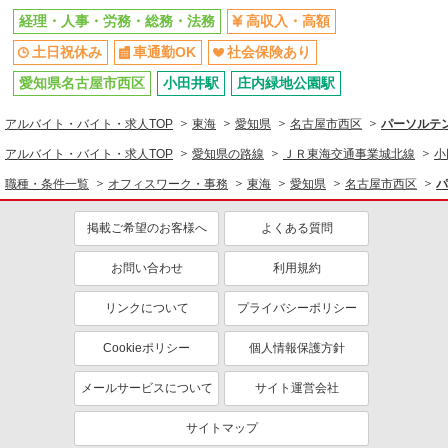
経理・人事・労務・総務・法務
高収入・高額
土日祝休み
車通勤OK
社会保険あり
愛知県名古屋市西区
小田井駅
庄内緑地公園駅
アルバイト・バイト・求人TOP
東海
愛知県
名古屋市西区
パーソルテン
アルバイト・バイト・求人TOP
愛知県の路線
ＪＲ東海交通事業城北線
小
職種・条件一覧
オフィスワーク・事務
東海
愛知県
名古屋市西区
パ
掲載ご希望のお客様へ
よくある質問
お問い合わせ
利用規約
リンクについて
プライバシーポリシー
Cookieポリシー
個人情報保護方針
メールサービスについて
サイト運営会社
サイトマップ