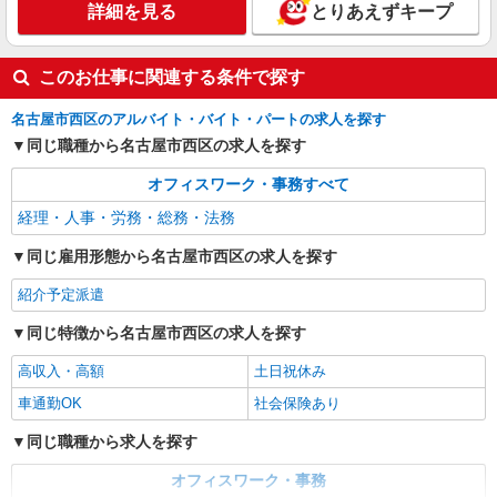
詳細を見る
とりあえずキープ
ク］社員サポート◎質問しやすい
時給1700円 ●月収例：267,750円（時給1700円
×7.5時間×21日）
このお仕事に関連する条件で探す
愛知県名古屋市西区／最寄駅：東枇杷島駅、浄
心駅 ●市バス「琵琶里町」バス停徒歩2分 ≪
名古屋市西区のアルバイト・バイト・パートの求人を探す
車通勤可≫ ●車通勤を希望される場合はご自身で
同じ職種から名古屋市西区の求人を探す
確保をお願いします
詳細を見る
キープ
オフィスワーク・事務すべて
紹介予定派遣
経理・人事・労務・総務・法務
パーソルテンプスタッフ株式会社 キャリアプロモーションセンター
四課/26-0445451
同じ雇用形態から名古屋市西区の求人を探す
管理部門＜総務・経理＞のオシゴト★チームワ
紹介予定派遣
ーク重視★キャリアが積める♪
時給1550円
同じ特徴から名古屋市西区の求人を探す
愛知県名古屋市西区／最寄駅：庄内緑地公園
高収入・高額
土日祝休み
駅、小田井駅 ≪車通勤可≫
車通勤OK
社会保険あり
詳細を見る
キープ
同じ職種から求人を探す
派遣社員
オフィスワーク・事務