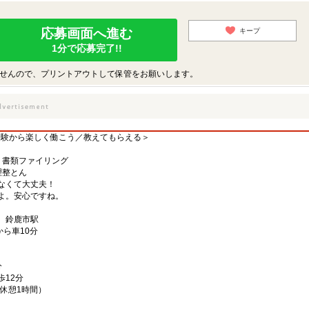
応募画面へ進む
キープ
1分で応募完了!!
せんので、プリントアウトして保管をお願いします。
経験から楽しく働こう／教えてもらえる＞
、書類ファイリング
理整とん
なくて大丈夫！
よ。安心ですね。
駅、鈴鹿市駅
から車10分
分
12分
分、休憩1時間）