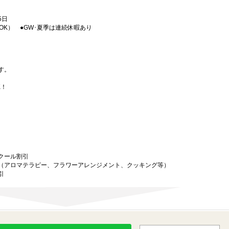
5日
OK） ●GW･夏季は連続休暇あり
す。
K！
クール割引
（アロマテラピー、フラワーアレンジメント、クッキング等）
引