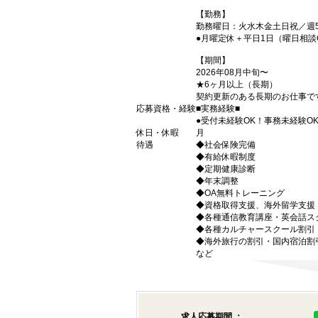
【勤務】
勤務曜日：火水木金土日祝／週
●月曜定休＋平日1日（曜日相談
【期間】
2026年08月中旬〜
★6ヶ月以上（長期）
契約更新のある長期のお仕事で
応募資格・経験
■実務経験■
●受付未経験OK！事務未経験O
休日・休暇
月
待遇
◆社会保険完備
◆有給休暇制度
◆定期健康診断
◆年末調整
◆OA無料トレーニング
◆資格取得支援、海外留学支援
◆各種通信教育講座・英会話ス
◆各種カルチャースクール割引
◆海外旅行の割引・国内宿泊割
など
求人応募期間 ：