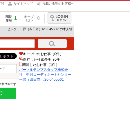
質問
サイトマップ
掲載ご希望のお客様へ
閲覧
キープ
1
0
履歴
リスト
ログイン
センター一課（四日市）/26-0455561の求人情
キープ中のお仕事（0件）
保存した検索条件（
0
件）
閲覧したお仕事（1件）
ープ
パーソルテンプスタッフ株式会
社 中部コーディネートセンター
一課（四日市）/26-0455561
の最新情報です
む