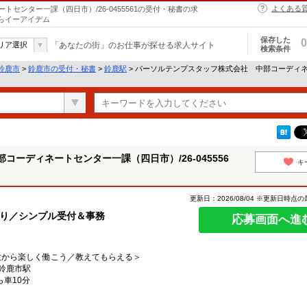
よくある
センター一課（四日市）/26-0455561の受付・秘書の求
ならイーアイデム
保存した
0
リア選択
「あなたの街」のお仕事が探せる求人サイト
検索条件
鈴鹿市
>
鈴鹿市の受付・秘書
>
鈴鹿駅
> パーソルテンプスタッフ株式会社 中部コーディネート
ーディネートセンター一課（四日市）/26-045556
キ
更新日：2026/08/04 ※更新日時点
あり／シンプル受付＆事務
応募画面へ進
験から楽しく働こう／教えてもらえる＞
、鈴鹿市駅
ら車10分