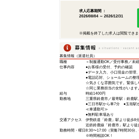
求人応募期間 ：
2026/08/04 ～ 2026/12/31
※掲載を終了した求人は閲覧できま
募集情報（派遣社員）
職種
＜制服通勤OK／受付事務／未
仕事内容
●お客様の受付、予約の確認
●データ入力、小口現金の管理
●電話応対、ショールームの整
☆気さくな雰囲気です。緊張し
☆同じ業務担当の女性がいます
給与
時給1400円
勤務地
三重県鈴鹿市／最寄駅：鈴鹿
●三日市駅から車7分 ●玉垣駅
≪車通勤可≫
●無料駐車場あり
交通アクセス
伊勢鉄道「鈴鹿」駅より徒歩8
近鉄鈴鹿線「鈴鹿市」駅より徒歩
勤務時間・曜日
8:30〜17:00（実働7時間30
※時間相談OK！