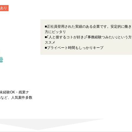
あり
■正社員登用された実績のある企業です。安定的に働き
方にピッタリ
■｢人と接するコトが好き｣｢事務経験つみたい｣という
ススメ
■プライベート時間もしっかりキープ
★未経験OK・残業ナ
務など、人気案件多数