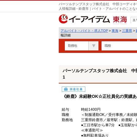
パーソルテンプスタッフ株式会社 中部コーディネート
人情報詳細 - 鈴鹿市｜バイト・アルバイトのこと
エ
東海
アルバイト・バイト・求人TOP
>
東海
>
三重県
>
報詳細
勤務地
職種
パーソルテンプスタッフ株式会社 中部コ
1
派遣社員
《鈴鹿》未経験OK☆正社員化の実績
給与
時給1400円
職種
＜制服通勤OK／受付事務／未経
勤務地
三重県鈴鹿市／最寄駅：鈴鹿駅
●三日市駅から車7分 ●玉垣駅か
≪車通勤可≫
●無料駐車場あり