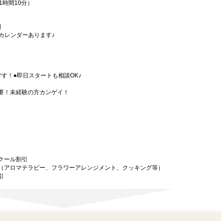
憩1時間10分）
日
カレンダーあります♪
す！●即日スタートも相談OK♪
要！未経験の方カンゲイ！
クール割引
（アロマテラピー、フラワーアレンジメント、クッキング等）
引