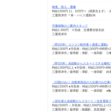
検査、投入、運搬
時給1500円 11、625円〜（残業含まず
三重県津市 ＊車・バイク通勤OK
労働保険のご案内スタッフ
時給1.300円 ※別途、交通費全額支給
三重県津市
［即日OK］コツコツ軽作業＋適度に運動♪
時給1300円 ●月収例：時給1300円×8時間×2
三重県津市／最寄駅：津駅、一身田駅 ◎亀
［即日OK］未経験からスタートできる梱包
時給1300円以上 ●月収例：時給1300円×8時間
［日勤のみ♪］自動車部品の入出庫のお仕事♪
時給1350円 ●月収例：時給1350円×8時間×2
＜前任者も未経験からスタート＞住友電装
時給1500円 ＜月収例：時給1,500円以上×1日
三重県津市／最寄駅：桃園駅、高茶屋駅 ≪