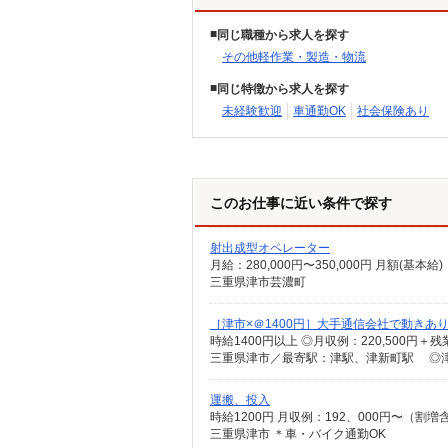
同じ職種から求人を探す
その他軽作業・製造・物流
同じ特徴から求人を探す
未経験歓迎
車通勤OK
社会保険あり
このお仕事に近い条件で探す
射出成型オペレーター
三重県津市芸濃町
［津市×＠1400円］大手通信会社で動きあ
時給1400円以上 ◎月収例：220,500円
三重県津市／最寄駅：津駅、津新町駅 ◎津
運搬、投入
時給1200円 月収例：192、000円〜（
三重県津市 ＊車・バイク通勤OK