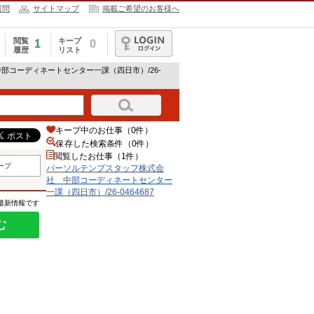
質問
サイトマップ
掲載ご希望のお客様へ
閲覧
キープ
1
0
履歴
リスト
ログイン
部コーディネートセンター一課（四日市）/26-
キープ中のお仕事（0件）
保存した検索条件（
0
件）
閲覧したお仕事（1件）
ープ
パーソルテンプスタッフ株式会
社 中部コーディネートセンター
一課（四日市）/26-0464687
の最新情報です
む