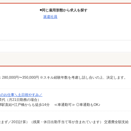
同じ雇用形態から求人を探す
派遣社員
りのお仕事＼土日祝やすみ／
＋残業代（月21日勤務の場合）
駅直結×江戸橋からも徒歩14分 ≪車通勤可≫ ◎車通勤もOK♪
割増含まず／20日計算）（残業・休日出勤手当て等が含まれています） 交通費全額支給