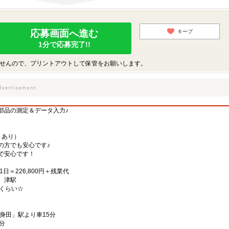
応募画面へ進む
キープ
1分で応募完了!!
せんので、プリントアウトして保管をお願いします。
部品の測定＆データ入力♪
トあり）
の方でも安心です♪
で安心です！
1日＝226,800円＋残業代
駅、津駅
分くらい☆
身田」駅より車15分
分