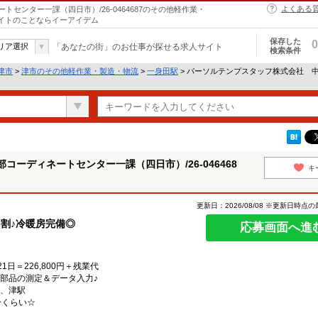
よくある
センター一課（四日市）/26-0464687のその他軽作業・
バイトのことならイーアイデム
保存した
0
リア選択
「あなたの街」のお仕事が探せる求人サイト
検索条件
津市
>
津市のその他軽作業・製造・物流
>
一身田駅
> パーソルテンプスタッフ株式会社 中
ーディネートセンター一課（四日市）/26-046468
キ
更新日：2026/08/08 ※更新日時点
3割♪冷暖房完備◎
応募画面へ進
1日＝226,800円＋残業代
部品の測定＆データ入力♪
駅、津駅
5分くらい☆