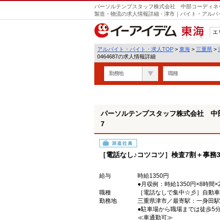
パーソルテンプスタッフ株式会社 中部コーディネート
製造・物流の求人情報詳細 - 津市｜バイト・アル
エ
東海
アルバイト・バイト・求人TOP
>
東海
>
三重県
>
0464687の求人情報詳細
勤務地
職種
パーソルテンプスタッフ株式会社 中部コ
7
派遣社員
［電話なし♪コツコツ］検査7割＋事務
給与
時給1350円
●月収例：時給1350円×8時間×2
職種
［電話なしで集中☆彡］自動車
勤務地
三重県津市／最寄駅：一身田
●駐車場から職場までは徒歩
≪車通勤可≫