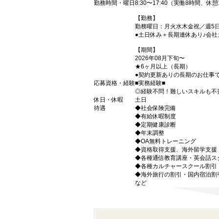
勤務時間・曜日
8:30〜17:40（実働8時間、休
【勤務】
勤務曜日：月火水木金祝／週5
●土日休み＋長期連休あり♪会社
【期間】
2026年08月下旬〜
★6ヶ月以上（長期）
●契約更新ありの長期のお仕事で
応募資格・経験
■実務経験■
◎経験不問！難しいスキルも不
休日・休暇
土日
待遇
◆社会保険完備
◆有給休暇制度
◆定期健康診断
◆年末調整
◆OA無料トレーニング
◆資格取得支援、海外留学支援
◆各種通信教育講座・英会話ス
◆各種カルチャースクール割引
◆海外旅行の割引・国内宿泊割
など