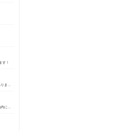
ます！
三重県津市／最寄駅：津駅、一身田駅 鈴鹿市や亀山市からもアクセス良好です！ ≪車通勤可≫ ●近くて便利な無料駐車場あります！
三重県津市／最寄駅：津駅、一身田駅 ●亀山市・鈴鹿市からもアクセス良好♪駐車場も近くて便利です♪ ≪車通勤可≫ ◎敷地内に無料駐車場あり♪