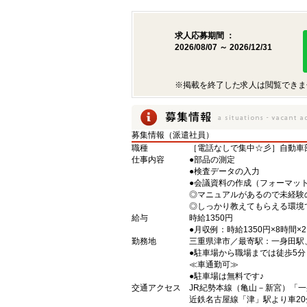
求人応募期間 ：
2026/08/07 ～ 2026/12/31
※掲載を終了した求人は閲覧できま
募集情報（派遣社員）
職種
［電話なしで集中☆彡］自動車
仕事内容
●部品の測定
●検査データの入力
●会議資料の作成（フォーマッ
◎マニュアルがあるので未経験
◎しっかり教えてもらえる環境
給与
時給1350円
●月収例：時給1350円×8時間×2
勤務地
三重県津市／最寄駅：一身田
●駐車場から職場までは徒歩5
≪車通勤可≫
●駐車場は無料です♪
交通アクセス
JR紀勢本線（亀山－新宮）「一
近鉄名古屋線「津」駅より車20