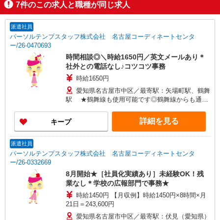
7
件のこの求人と職種が同じ求人
派遣社員
パーソルテンプスタッフ株式会社 名古屋コーディネートセンタ
ー/26-0470693
時間相談◎＼時給1650円／英文メールあり＊
社外との電話なし♪コツコツ事務
時給1650円
愛知県名古屋市中区／最寄駅：矢場町駅、鶴舞
駅 ★鶴舞線も使用可能です◎鶴舞線からも通勤
できますね♪
詳細を見る
キープ
派遣社員
パーソルテンプスタッフ株式会社 名古屋コーディネートセンタ
ー/26-0332669
8月開始★［社員化実績あり］未経験OK！残
業なし＊学校の広報部門で事務★
時給1450円 【月収例】時給1450円×8時間×月
21日＝243,600円
愛知県名古屋市中区／最寄駅：伏見（愛知県）