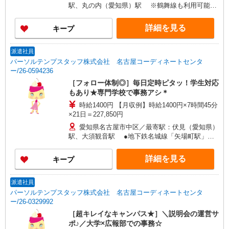
駅、丸の内（愛知県）駅 ※鶴舞線も利用可能◎
国際センター駅からも徒歩5分ほど！
詳細を見る
キープ
派遣社員
パーソルテンプスタッフ株式会社 名古屋コーディネートセンタ
ー/26-0594236
［フォロー体制◎］毎日定時ピタッ！学生対応
もあり★専門学校で事務アシ＊
時給1400円 【月収例】時給1400円×7時間45分
×21日＝227,850円
愛知県名古屋市中区／最寄駅：伏見（愛知県）
駅、大須観音駅 ●地下鉄名城線「矢場町駅」も
徒歩圏内！
詳細を見る
キープ
派遣社員
パーソルテンプスタッフ株式会社 名古屋コーディネートセンタ
ー/26-0329992
［超キレイなキャンパス★］＼説明会の運営サ
ポ♪／大学×広報部での事務☆