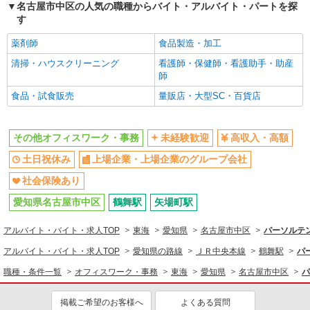
名古屋市中区の人気の職種からバイト・アルバイト・パートを探
す
薬剤師
食品製造・加工
清掃・ハウスクリーニング
看護師・保健師・看護助手・助産
師
食品・試食販売
量販店・大型SC・百貨店
その他オフィスワーク・事務
未経験歓迎
高収入・高額
土日祝休み
上場企業・上場企業のグループ会社
社会保険あり
愛知県名古屋市中区
鶴舞駅
矢場町駅
アルバイト・バイト・求人TOP
東海
愛知県
名古屋市中区
パーソルテン
アルバイト・バイト・求人TOP
愛知県の路線
ＪＲ中央本線
鶴舞駅
パ
職種・条件一覧
オフィスワーク・事務
東海
愛知県
名古屋市中区
パ
掲載ご希望のお客様へ
よくある質問