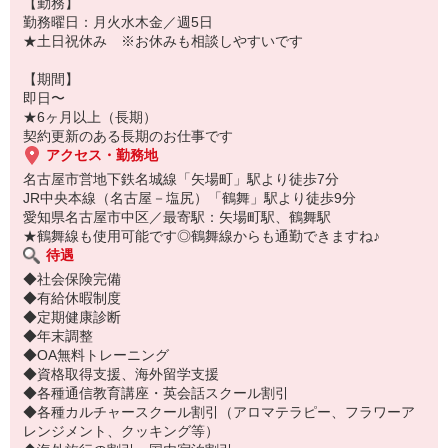
【勤務】
勤務曜日：月火水木金／週5日
★土日祝休み ※お休みも相談しやすいです
【期間】
即日〜
★6ヶ月以上（長期）
契約更新のある長期のお仕事です
アクセス・勤務地
名古屋市営地下鉄名城線「矢場町」駅より徒歩7分
JR中央本線（名古屋－塩尻）「鶴舞」駅より徒歩9分
愛知県名古屋市中区／最寄駅：矢場町駅、鶴舞駅
★鶴舞線も使用可能です◎鶴舞線からも通勤できますね♪
待遇
◆社会保険完備
◆有給休暇制度
◆定期健康診断
◆年末調整
◆OA無料トレーニング
◆資格取得支援、海外留学支援
◆各種通信教育講座・英会話スクール割引
◆各種カルチャースクール割引（アロマテラピー、フラワーア
レンジメント、クッキング等）