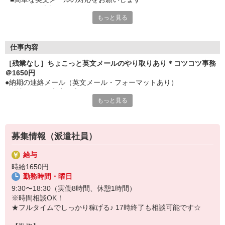
■もちろん翻訳ソフトの使用もOK
もっと見る
■時短相談もOK
■17時までも大丈夫
■プライベートの時間も大切にできる
■派遣→正社員への切替実績あり
仕事内容
■大手×長期でお仕事するチャンスです
［残業なし］ちょこっと英文メールのやり取りあり＊コツコツ事務
＠1650円
●納期の連絡メール（英文メール・フォーマットあり）
●進捗データの入力（専用システム）
もっと見る
●必要書類の作成（フォーマットあり）
●書類整理、ファイリング
※しっかり社員の方から手厚いサポートあります！
※電話対応は基本なし！自分の業務に集中できる！
募集情報（派遣社員）
給与
時給1650円
勤務時間・曜日
9:30〜18:30（実働8時間、休憩1時間）
※時間相談OK！
★フルタイムでしっかり稼げる♪ 17時終了も相談可能です☆