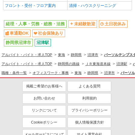
フロント・受付・フロア案内
清掃・ハウスクリーニング
経理・人事・労務・総務・法務
未経験歓迎
土日祝休み
車通勤OK
社会保険あり
静岡県沼津市
沼津駅
アルバイト・バイト・求人TOP
東海
静岡県
沼津市
パーソルテンプスタ
アルバイト・バイト・求人TOP
静岡県の路線
ＪＲ東海道本線
沼津駅
職種・条件一覧
オフィスワーク・事務
東海
静岡県
沼津市
パーソル
掲載ご希望のお客様へ
よくある質問
お問い合わせ
利用規約
リンクについて
プライバシーポリシー
Cookieポリシー
個人情報保護方針
メールサービスについて
サイト運営会社