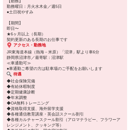
【勤務】
勤務曜日：月火水木金／週5日
●土日祝やすみ
【期間】
即日〜
★6ヶ月以上（長期）
契約更新のある長期のお仕事です
アクセス・勤務地
JR東海道本線（熱海－米原）「沼津」駅より車6分
静岡県沼津市／最寄駅：沼津駅
≪車通勤可≫
●車通勤ご希望の方は駐車場のご手配をお願いします
待遇
◆社会保険完備
◆有給休暇制度
◆定期健康診断
◆年末調整
◆OA無料トレーニング
◆資格取得支援、海外留学支援
◆各種通信教育講座・英会話スクール割引
◆各種カルチャースクール割引（アロマテラピー、フラワーア
レンジメント、クッキング等）