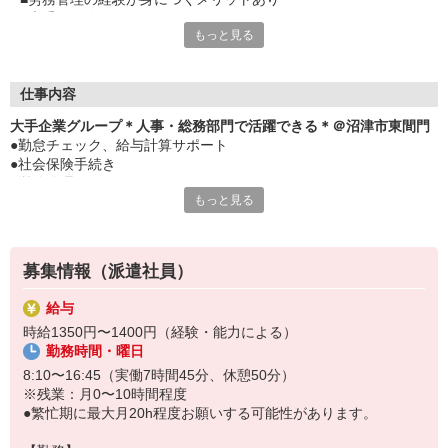
■大手で経験つもう
もっと見る
■制服があるから、通勤はデニムやスニーカーもOK
■リフレッシュルーム完備で環境抜群
■気分転換できます
仕事内容
大手企業グループ＊人事・総務部門で活躍できる＊＠沼津市東間門
●勤怠チェック、給与計算サポート
●社会保険手続き
●労務管理
もっと見る
●採用のサポート
●社内規定の管理（指示通りに修正・更新）
●データ入力、備品管理
募集情報（派遣社員）
給与
時給1350円〜1400円（経験・能力による）
勤務時間・曜日
8:10〜16:45（実働7時間45分、休憩50分）
※残業：月0〜10時間程度
●繁忙期に最大月20h程度お願いする可能性があります。