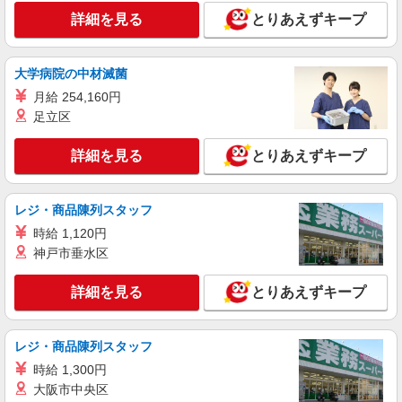
愛知県刈谷市／最寄駅：刈谷駅、知立駅 近
詳細を見る
とりあえずキープ
隣駅〜刈谷→JR岡崎10分/三河安城7分/南大高12
分/名鉄知立5分 ≪車通勤可≫ ＜車通勤の場合＞
ご自身で月極駐車場の契約が必要です（相場6千
詳細を見る
キープ
大学病院の中材滅菌
円〜1万円）
月給 254,160円
派遣社員
足立区
パーソルテンプスタッフ株式会社 中部コーディネートセンター二課
（刈谷）/26-0565549
詳細を見る
とりあえずキープ
9月開始★［未経験OK×いいとこどり］安心大
手グループで自由度高め事務
時給1450円〜1500円（経験・能力による）
レジ・商品陳列スタッフ
愛知県刈谷市／最寄駅：重原駅、刈谷駅 ■東
時給 1,120円
新町→豊明・知立・大府からも通勤便利です◎
神戸市垂水区
≪車通勤可≫ ■徒歩3分の場所に無料駐車場完備
詳細を見る
キープ
詳細を見る
とりあえずキープ
派遣社員
パーソルテンプスタッフ株式会社 中部コーディネートセンター二課
レジ・商品陳列スタッフ
（刈谷）/26-0510593
時給 1,300円
＼1つ1つが簡単なので覚えやすい／大手メー
大阪市中央区
カーで社員さんのサポート事務