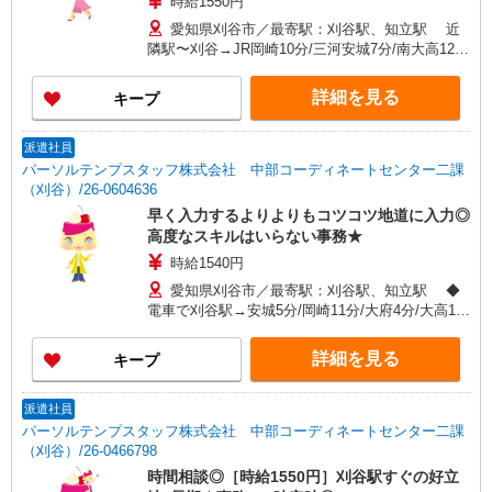
時給1550円
愛知県刈谷市／最寄駅：刈谷駅、知立駅 近
隣駅〜刈谷→JR岡崎10分/三河安城7分/南大高12
分/名鉄知立5分 ≪車通勤可≫ ■ご自身で月極駐
車場を契約すればお車通勤可能♪
詳細を見る
キープ
派遣社員
パーソルテンプスタッフ株式会社 中部コーディネートセンター二課
（刈谷）/26-0604636
早く入力するよりよりもコツコツ地道に入力◎
高度なスキルはいらない事務★
時給1540円
愛知県刈谷市／最寄駅：刈谷駅、知立駅 ◆
電車で刈谷駅→安城5分/岡崎11分/大府4分/大高15
分/高浜12分 ≪車通勤可≫ ■ご自身で月極駐車場
を契約すればお車通勤可能です♪
詳細を見る
キープ
派遣社員
パーソルテンプスタッフ株式会社 中部コーディネートセンター二課
（刈谷）/26-0466798
時間相談◎［時給1550円］刈谷駅すぐの好立