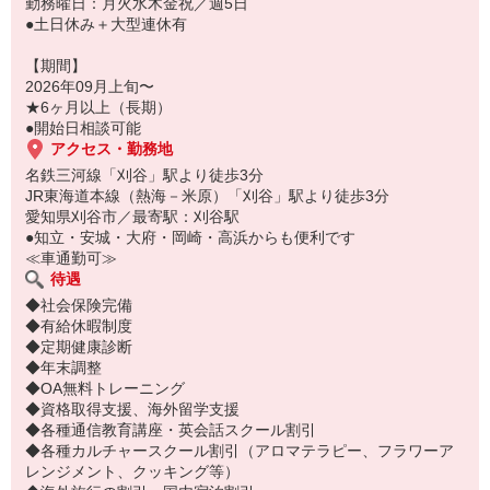
勤務曜日：月火水木金祝／週5日
●土日休み＋大型連休有
【期間】
2026年09月上旬〜
★6ヶ月以上（長期）
●開始日相談可能
アクセス・勤務地
名鉄三河線「刈谷」駅より徒歩3分
JR東海道本線（熱海－米原）「刈谷」駅より徒歩3分
愛知県刈谷市／最寄駅：刈谷駅
●知立・安城・大府・岡崎・高浜からも便利です
≪車通勤可≫
待遇
◆社会保険完備
◆有給休暇制度
◆定期健康診断
◆年末調整
◆OA無料トレーニング
◆資格取得支援、海外留学支援
◆各種通信教育講座・英会話スクール割引
◆各種カルチャースクール割引（アロマテラピー、フラワーア
レンジメント、クッキング等）