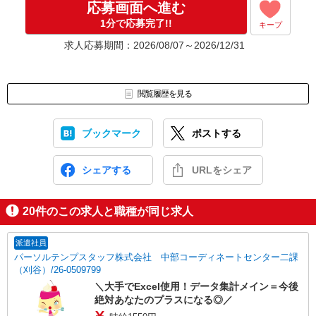
応募画面へ進む
1分で応募完了!!
キープ
求人応募期間：2026/08/07～2026/12/31
閲覧履歴を見る
ブックマーク
ポストする
シェアする
URLをシェア
20
件のこの求人と職種が同じ求人
派遣社員
パーソルテンプスタッフ株式会社 中部コーディネートセンター二課
（刈谷）/26-0509799
＼大手でExcel使用！データ集計メイン＝今後
絶対あなたのプラスになる◎／