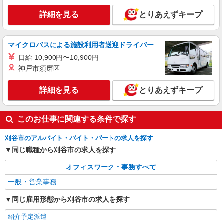
時給1530円
詳細を見る
とりあえずキープ
愛知県刈谷市／最寄駅：刈谷駅、知立駅 ◆
電車で刈谷駅→安城5分/岡崎11分/大府4分/大高15
分/高浜12分 ≪車通勤可≫ ■ご自身で月極駐車場
マイクロバスによる施設利用者送迎ドライバー
を契約すればお車通勤です♪
詳細を見る
キープ
日給 10,900円〜10,900円
神戸市須磨区
派遣社員
パーソルテンプスタッフ株式会社 中部コーディネートセンター二課
詳細を見る
とりあえずキープ
（刈谷）/26-0600818
未経験からチャレンジ♪大手で経験積もう◎9
月開始の事務のお仕事
このお仕事に関連する条件で探す
時給1450円
刈谷市のアルバイト・バイト・パートの求人を探す
愛知県刈谷市／最寄駅：刈谷駅、知立駅 ■安
城・高浜・岡崎などからも便利です ≪車通勤可
同じ職種から刈谷市の求人を探す
≫ ■無料駐車場あり
オフィスワーク・事務すべて
詳細を見る
キープ
一般・営業事務
派遣社員
同じ雇用形態から刈谷市の求人を探す
パーソルテンプスタッフ株式会社 中部コーディネートセンター二課
（刈谷）/26-0623454
紹介予定派遣