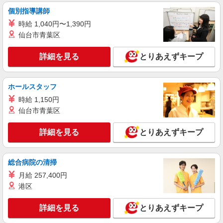
派遣社員
個別指導講師
パーソルテンプスタッフ株式会社 中部コーディネートセンター二課
（刈谷）/26-0618132
時給 1,040円〜1,390円
仙台市青葉区
縁の下の力持ち◎部署内のアシスタント事務♪
慣れたら自分のペースでできる
詳細を見る
とりあえずキープ
時給1550円
愛知県刈谷市／最寄駅：刈谷駅、知立駅 ●知
立・安城・豊明・岡崎・高浜・大府からも便利で
ホールスタッフ
す ≪車通勤可≫ ●無料駐車場有り
時給 1,150円
詳細を見る
キープ
仙台市青葉区
紹介予定派遣
詳細を見る
とりあえずキープ
パーソルテンプスタッフ株式会社 中部コーディネートセンター二課
（岡崎）/26-0614295
≪刈谷本社の企業で『長期・安定就業』めざせ
総合病院の清掃
る！≫仕入れ・購買事務
月給 257,400円
時給1600円
港区
愛知県刈谷市／最寄駅：刈谷駅 ●知立・安
城・大府・岡崎・高浜からも便利です ≪車通勤
可≫ 刈谷駅近くなのに無料駐車場も完備♪通勤便
詳細を見る
とりあえずキープ
利◎
詳細を見る
キープ