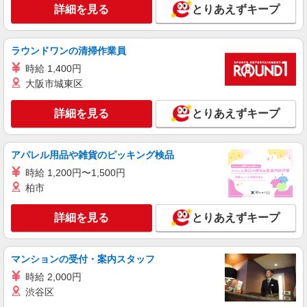
からだけでなく大府・名古屋方面からも通勤便利
詳細を見る
とりあえずキープ
です ≪車通勤可≫ ■ご自身で月極駐車場代負担
すればお車通勤可能です
詳細を見る
キープ
ラウンドワンの清掃作業員
派遣社員
時給 1,400円
パーソルテンプスタッフ株式会社 中部コーディネートセンター二課
大阪市城東区
（刈谷）/26-0596844
＼未経験歓迎♪／引継ぎしっかり＆マニュアル
詳細を見る
とりあえずキープ
あり★カンタン事務アシ！
時給1500円
愛知県刈谷市／最寄駅：刈谷駅、知立駅 ≪
アパレル用品や雑貨のピッキング検品
車通勤可≫ 無料駐車場あり♪
時給 1,200円〜1,500円
柏市
詳細を見る
キープ
詳細を見る
とりあえずキープ
派遣社員
パーソルテンプスタッフ株式会社 中部コーディネートセンター二課
（刈谷）/26-0580689
マンションの受付・案内スタッフ
［事務デビュー◎］コツコツ多め＊大手メーカ
時給 2,000円
ーで入力＆チェックの事務
渋谷区
時給1530円