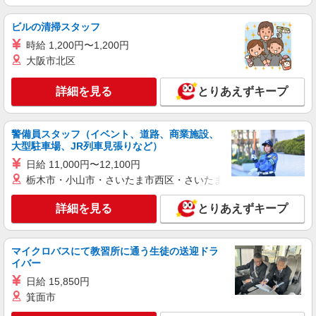
詳細を見る
キープ
ビルの清掃スタッフ
時給 1,200円〜1,200円
派遣社員
パーソルテンプスタッフ株式会社 中部コーディネートセンター二課
大阪市北区
（刈谷）/26-0594352
サポート業務がメイン！展示会の準備やデータ
詳細を見る
とりあえずキープ
整理など♪
時給1530円
警備員スタッフ（イベント、道路、商業施設、
愛知県刈谷市／最寄駅：刈谷駅、知立駅 大
大型駐車場、JR列車見張りなど）
府から車で15分/三河安城から車で20分 ≪車通
勤可≫ ※ご自身で月極駐車場の契約をすればお車
日給 11,000円〜12,100円
通勤可能です♪
栃木市・小山市・さいたま市西区・さいたま市岩槻区・久喜市・
詳細を見る
キープ
詳細を見る
とりあえずキープ
派遣社員
パーソルテンプスタッフ株式会社 中部コーディネートセンター二課
（刈谷）/26-0539175
マイクロバスにて教習所に通う生徒の送迎ドラ
9月開始★グローバルに海外展開する大手商社
イバー
海外営業事務★直接雇用実績有
日給 15,850円
時給1500円〜1520円（経験・能力による）
箕面市
愛知県刈谷市／最寄駅：刈谷駅 ●安城・岡崎