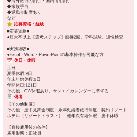
◆海外旅行の割引・国内宿泊割引
◆家族手当
◆退職金制度あり
など
応募資格・経験
■応募資格■
●短大卒以上【選考ステップ】面接2回、学科試験、適性検査
■実務経験■
●Excel・Word・PowerPointの基本操作が可能な方
休日・休暇
土日
夏季休暇:9日
年末年始休暇:9日
年間休日:121日
その他：GW休暇あり、サンエイカレンダーに準ずる
備考
【その他制度】
その他：慶弔見舞金制度、永年勤続者旅行制度、契約リゾート
ホテル（リゾートトラスト） 他年次有給休暇、慶弔休暇
【直接雇用後の条件】
雇用形態：正社員