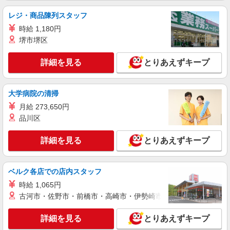
レジ・商品陳列スタッフ
派遣社員
時給 1,180円
パーソルテンプスタッフ株式会社 中部コーディネートセンター二課
（刈谷）/26-0440845
堺市堺区
［刈谷駅チカなのに無料Pあり］コツコツサポ
ートがメインの事務アシ
詳細を見る
とりあえずキープ
時給1500円
愛知県刈谷市／最寄駅：刈谷駅、逢妻駅 ●安
大学病院の清掃
城・知立・大府・東浦・高浜からも便利です ≪
車通勤可≫
月給 273,650円
詳細を見る
品川区
キープ
詳細を見る
とりあえずキープ
派遣社員
パーソルテンプスタッフ株式会社 中部コーディネートセンター二課
（刈谷）/26-0473028
ベルク各店での店内スタッフ
＜ゼロから始める経理のお仕事＞引継ぎシッカ
リで安心体制★OAスキル不要
時給 1,065円
時給1550円
古河市・佐野市・前橋市・高崎市・伊勢崎市・太田市・館林市・
愛知県刈谷市／最寄駅：刈谷駅、知立駅 名
古屋から電車で約20分♪安城市や岡崎などからも通
詳細を見る
とりあえずキープ
勤しやすい ≪車通勤可≫ 無料駐車場あり♪