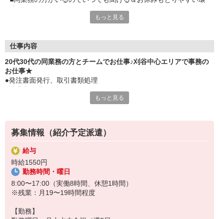
境ですよ
もっと見る
■派遣から正社員になって働くテンプの先輩も就業中の安心安定
の企業です
■残業少なめでワークライフバランスも大事にしながら働けるの
がポイント
仕事内容
20代30代の同業務の方とチームでお仕事♪刈谷中心エリアで事務の
お仕事★
●発注書面発行、取引書類処理
●請求書処理
もっと見る
●仕入先情報管理
●共有メール管理
●社各種書類作成
●社内外進捗確認、課題の検討
募集情報（紹介予定派遣）
給与
時給1550円
勤務時間・曜日
8:00〜17:00（実働8時間、休憩1時間）
※残業：月19〜19時間程度
【勤務】