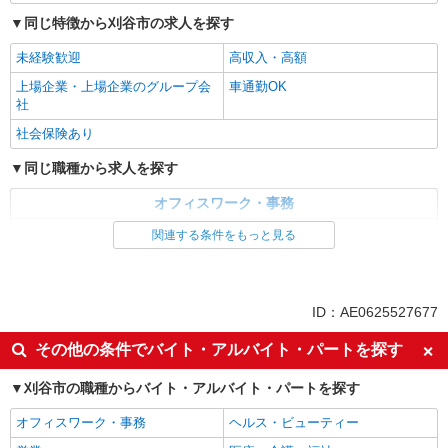
Excel好きならOK★コツコツデータ集計◎1か
ら優しく教えてもらえる環境♪
同じ特徴から刈谷市の求人を探す
時給1450円
未経験歓迎
高収入・高額
愛知県刈谷市／最寄駅：刈谷駅、知立駅 ◆
上場企業・上場企業のグループ会
電車で刈谷駅→安城5分/岡崎11分/大府4分/大高15
車通勤OK
社
分/高浜12分 ≪車通勤可≫ ■ご自身で月極駐車場
を契約すればお車通勤可能です
詳細を見る
キープ
社会保険あり
同じ職種から求人を探す
オフィスワーク・事務
一般・営業事務
関連する条件をもっと見る
同じ特徴から求人を探す
未経験歓迎
上場企業・上場企業のグループ会
ID：AE0625527677
社
その他の条件でバイト・アルバイト・パートを探す
車通勤OK
社会保険あり
刈谷市の職種からバイト・アルバイト・パートを探す
オフィスワーク・事務
ヘルス・ビューティー