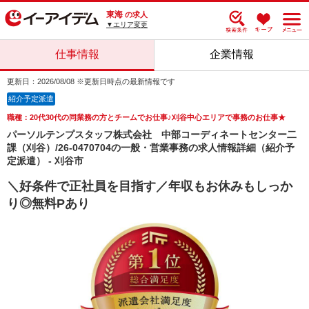
東海
の求人
▼エリア変更
仕事情報
企業情報
更新日：2026/08/08 ※更新日時点の最新情報です
紹介予定派遣
職種：20代30代の同業務の方とチームでお仕事♪刈谷中心エリアで事務のお仕事★
パーソルテンプスタッフ株式会社 中部コーディネートセンター二
課（刈谷）/26-0470704の一般・営業事務の求人情報詳細（紹介予
定派遣） - 刈谷市
＼好条件で正社員を目指す／年収もお休みもしっか
り◎無料Pあり