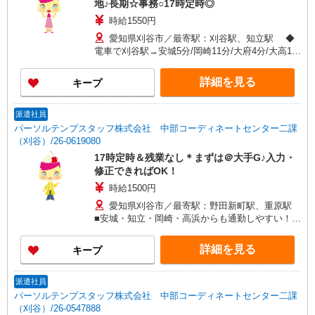
地♪長期☆事務○17時定時◎
時給1550円
愛知県刈谷市／最寄駅：刈谷駅、知立駅 ◆
電車で刈谷駅→安城5分/岡崎11分/大府4分/大高15
分/高浜12分 ≪車通勤可≫ 駐車場利用の場合は
自己手配いただきます
詳細を見る
キープ
派遣社員
パーソルテンプスタッフ株式会社 中部コーディネートセンター二課
（刈谷）/26-0619080
17時定時＆残業なし＊まずは＠大手G♪入力・
修正できればOK！
時給1500円
愛知県刈谷市／最寄駅：野田新町駅、重原駅
■安城・知立・岡崎・高浜からも通勤しやすい！
≪車通勤可≫ ■車通勤OK！敷地内に無料駐車場完
備♪
詳細を見る
キープ
派遣社員
パーソルテンプスタッフ株式会社 中部コーディネートセンター二課
（刈谷）/26-0547888