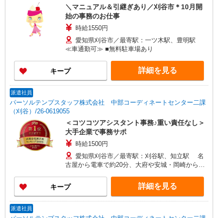
＼マニュアル＆引継ぎあり／刈谷市＊10月開
始の事務のお仕事
時給1550円
愛知県刈谷市／最寄駅：一ツ木駅、豊明駅
≪車通勤可≫ ■無料駐車場あり
詳細を見る
キープ
派遣社員
パーソルテンプスタッフ株式会社 中部コーディネートセンター二課
（刈谷）/26-0619055
＜コツコツアシスタント事務♪重い責任なし＞
大手企業で事務サポ
時給1500円
愛知県刈谷市／最寄駅：刈谷駅、知立駅 名
古屋から電車で約20分、大府や安城・岡崎からも
通勤しやすい ≪車通勤可≫ 車通勤希望の場合は
民間駐車場を自己手配・自己負担にてお願いしま
詳細を見る
キープ
す
派遣社員