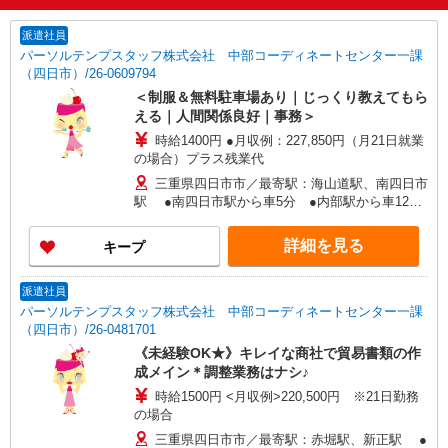
派遣社員
パーソルテンプスタッフ株式会社 中部コーディネートセンター一課
（四日市）/26-0609794
＜制服＆無料駐車場あり｜じっくり教えてもら
える｜人間関係良好｜事務＞
時給1400円 ●月収例：227,850円（月21日就業
の場合）プラス残業代
三重県四日市市／最寄駅：海山道駅、南四日市
駅 ●南四日市駅から車5分 ●内部駅から車12
分 ≪車通勤可≫ ●無料駐車場あり
詳細を見る
キープ
派遣社員
パーソルテンプスタッフ株式会社 中部コーディネートセンター一課
（四日市）/26-0481701
《未経験OK★》キレイな商社で貿易書類の作
成メイン＊調整業務はナシ♪
時給1500円 <月収例>220,500円 ※21日勤務
の場合
三重県四日市市／最寄駅：赤堀駅、新正駅 ●