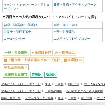
イベント・キャンペーン・アミュ
建築・設備・アクティブワーク
ーズメント
四日市市の人気の職種からバイト・アルバイト・パートを探す
調理・調理補助・調理師
製造・組立・加工
栄養士・管理栄養士
一般・営業事務
コールセンター
エステ・リフレクソロジー
一般・営業事務
未経験歓迎
土日祝休み
上場企業・上場企業のグループ会社
車通勤OK
社会保険あり
三重県四日市市
赤堀駅
新正駅
アルバイト・バイト・求人TOP
東海
三重県
四日市市
パーソルテンプス
アルバイト・バイト・求人TOP
三重県の路線
四日市あすなろう鉄道内部線
職種・条件一覧
オフィスワーク・事務
東海
三重県
四日市市
パーソ