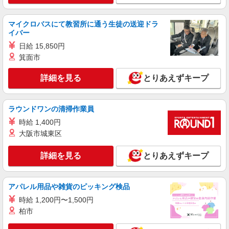
から車13分 ≪車通勤可≫ ●無料駐車場あり（事
務所のとなり）
詳細を見る
キープ
マイクロバスにて教習所に通う生徒の送迎ドラ
イバー
派遣社員
日給 15,850円
パーソルテンプスタッフ株式会社 中部コーディネートセンター一課
箕面市
（四日市）/26-0554911
＜第二新卒歓迎｜20〜30代活躍中＞ルールに
詳細を見る
とりあえずキープ
沿って進める事務サポート
時給1400円
ラウンドワンの清掃作業員
三重県四日市市／最寄駅：富田浜駅、近鉄富田
駅 ≪車通勤可≫ ◆無料駐車場あり
時給 1,400円
大阪市城東区
詳細を見る
キープ
詳細を見る
とりあえずキープ
派遣社員
パーソルテンプスタッフ株式会社 中部コーディネートセンター一課
（四日市）/26-0577669
アパレル用品や雑貨のピッキング検品
［未経験でも時給1500円］まずはカンタンな
時給 1,200円〜1,500円
入力から始めよう♪コツコツ事務
柏市
時給1500円