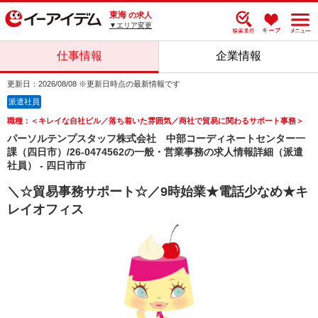
東海
の求人
▼エリア変更
仕事情報
企業情報
更新日：2026/08/08 ※更新日時点の最新情報です
派遣社員
職種：＜キレイな自社ビル／落ち着いた雰囲気／商社で貿易に関わるサポート事務＞
パーソルテンプスタッフ株式会社 中部コーディネートセンター一
課（四日市）/26-0474562の一般・営業事務の求人情報詳細（派遣
社員） - 四日市市
＼☆貿易事務サポート☆／9時始業★電話少なめ★キ
レイオフィス