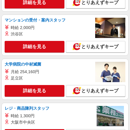
三重県四日市市／最寄駅：近鉄四日市駅、あす
詳細を見る
とりあえずキープ
なろう四日市駅 ■駅チカで利便性バツグン！
詳細を見る
キープ
マンションの受付・案内スタッフ
時給 2,000円
派遣社員
渋谷区
パーソルテンプスタッフ株式会社 中部コーディネートセンター一課
（四日市）/26-0599812
詳細を見る
とりあえずキープ
《正社員化実績あり》オシャレラウンジあり＊
英語不要×外資系で一般事務
時給1400円
大学病院の中材滅菌
三重県四日市市／最寄駅：近鉄四日市駅、四日
月給 254,160円
市駅 ≪車通勤可≫ ■車通勤OK（駐車場は自己
足立区
手配・自己負担です）
詳細を見る
キープ
詳細を見る
とりあえずキープ
派遣社員
パーソルテンプスタッフ株式会社 中部コーディネートセンター一課
レジ・商品陳列スタッフ
（四日市）/26-0565922
時給 1,300円
＜土日祝休み＆残業なし♪＞9：00〜17:15☆研
大阪市中央区
修あり×接客活かせる事務☆