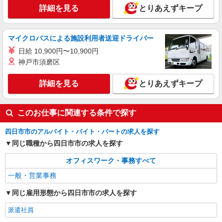
時給1350円
詳細を見る
とりあえずキープ
三重県四日市市／最寄駅：近鉄四日市駅、四日
市駅 ≪車通勤可≫ ＜車通勤ご希望の方は、ご自
身で駐車場の手配をお願いします＞
マイクロバスによる施設利用者送迎ドライバー
詳細を見る
キープ
日給 10,900円〜10,900円
神戸市須磨区
派遣社員
パーソルテンプスタッフ株式会社 中部コーディネートセンター一課
詳細を見る
とりあえずキープ
（四日市）/26-0604005
［時間相談OK☆］データ入力などサポート業
務メイン＊未経験OK＊大手♪
このお仕事に関連する条件で探す
時給1500円〜1550円（経験・能力による）
四日市市のアルバイト・バイト・パートの求人を探す
三重県四日市市／最寄駅：近鉄四日市駅、四日
市駅 ≪車通勤可≫ ■無料駐車場あり（徒歩5分
同じ職種から四日市市の求人を探す
ほど） ■無料駐輪場あり（自転車・バイクOK）
オフィスワーク・事務すべて
詳細を見る
キープ
一般・営業事務
派遣社員
同じ雇用形態から四日市市の求人を探す
パーソルテンプスタッフ株式会社 中部コーディネートセンター一課
（四日市）/26-0615762
派遣社員
＜教えてもらって事務経験をゲット｜キレイな