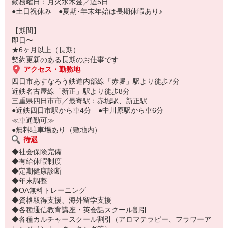
勤務曜日：月火水木金／週5日
●土日祝休み ●夏期･年末年始は長期休暇あり♪
【期間】
即日〜
★6ヶ月以上（長期）
契約更新のある長期のお仕事です
アクセス・勤務地
四日市あすなろう鉄道内部線「赤堀」駅より徒歩7分
近鉄名古屋線「新正」駅より徒歩8分
三重県四日市市／最寄駅：赤堀駅、新正駅
●近鉄四日市駅から車4分 ●中川原駅から車6分
≪車通勤可≫
●無料駐車場あり（敷地内）
待遇
◆社会保険完備
◆有給休暇制度
◆定期健康診断
◆年末調整
◆OA無料トレーニング
◆資格取得支援、海外留学支援
◆各種通信教育講座・英会話スクール割引
◆各種カルチャースクール割引（アロマテラピー、フラワーア