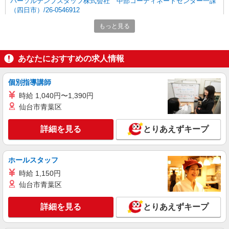
パーソルテンプスタッフ株式会社 中部コーディネートセンター一課
（四日市）/26-0546912
『社員化実績あり☆増員募集』駅チカ＊17：
もっと見る
15まで＊土日祝休みの事務
時給1400円
三重県四日市市／最寄駅：近鉄四日市駅、四日
あなたにおすすめの求人情報
市駅 ≪車通勤可≫ ■車通勤OK（駐車場は自己
手配・自己負担です）
個別指導講師
詳細を見る
キープ
時給 1,040円〜1,390円
仙台市青葉区
派遣社員
パーソルテンプスタッフ株式会社 中部コーディネートセンター一課
詳細を見る
とりあえずキープ
（四日市）/26-0623355
《日祝休み＋平日に希望休みがとれる♪》未経
験OK！事務デビューOK！
ホールスタッフ
時給1500円
時給 1,150円
三重県四日市市／最寄駅：近鉄四日市駅、日永
仙台市青葉区
駅 ■新正駅・赤堀駅からも徒歩圏内♪ ≪車通
勤可≫ ■敷地内に無料駐車場あり
詳細を見る
とりあえずキープ
詳細を見る
キープ