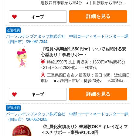
近鉄四日市駅から車4分 ●中川原駅から車6分
≪車通勤可≫ ●無料駐車場あり（敷地内）
詳細を見る
キープ
派遣社員
パーソルテンプスタッフ株式会社 中部コーディネートセンター一課
（四日市）/26-0617344
［増員×高時給1,550円★］いつでも聞ける安
心感あり！事務サポート
時給1550円以上 月収例：1550円×7時間45分
×21日＝252,262円以上＋残業代
三重県四日市市／最寄駅：四日市駅、近鉄四日
市駅 ■近鉄四日市駅：徒歩20分♪ ≪車通勤可
≫ ■近くて便利な無料駐車場あり（徒歩5分ほ
ど） ■自転車・バイクOK
詳細を見る
キープ
派遣社員
パーソルテンプスタッフ株式会社 中部コーディネートセンター一課
（四日市）/26-0624205
《社員化実績あり》未経験OK＊キレイなオフ
ィス＊サポート事務＠1,450円