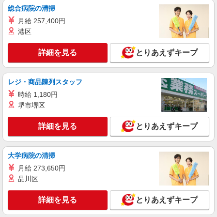
派遣社員
総合病院の清掃
パーソルテンプスタッフ株式会社 中部コーディネートセンター一課
月給 257,400円
（四日市）/26-0576860
港区
《年間休日130日☆》女性活躍☆座りっぱなし
じゃない事務＠1,500円
詳細を見る
とりあえずキープ
時給1500円
三重県四日市市／最寄駅：近鉄富田駅、近鉄四
日市駅 ■大手半導体メーカー内での勤務で
レジ・商品陳列スタッフ
す！ ≪車通勤可≫ ●無料駐車場あり（徒歩10分
程）
時給 1,180円
詳細を見る
キープ
堺市堺区
派遣社員
詳細を見る
とりあえずキープ
パーソルテンプスタッフ株式会社 中部コーディネートセンター一課
（四日市）/26-0590600
《未経験OK☆》個室の休憩室あり｜リサイク
大学病院の清掃
ル会社で事務＠1,500円♪
月給 273,650円
時給1500円
品川区
三重県四日市市／最寄駅：近鉄四日市駅、阿倉
川駅 ≪車通勤可≫ ■敷地内に無料駐車場あり
詳細を見る
とりあえずキープ
詳細を見る
キープ