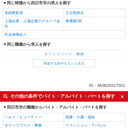
同じ特徴から四日市市の求人を探す
休憩室あり｜サポート事務＞
時給1400円 ●月収例：235,200円（月21日就業
未経験歓迎
土日祝休み
の場合）
上場企業・上場企業のグループ会
車通勤OK
三重県四日市市／最寄駅：河原田駅、北楠駅
社
●北楠駅から車6分 ●泊駅から車10分 ●鈴鹿市駅
から車12分 ≪車通勤可≫ ●無料駐車場あり
社会保険あり
詳細を見る
キープ
同じ職種から求人を探す
派遣社員
オフィスワーク・事務
パーソルテンプスタッフ株式会社 中部コーディネートセンター一課
一般・営業事務
関連する条件をもっと見る
（四日市）/26-0569872
［残業なし★］服装自由｜髪色ネイルOK｜自
同じ特徴から求人を探す
由な社風が魅力のサポート事務♪
未経験歓迎
土日祝休み
時給1400円
ID：AE0625527501
三重県四日市市／最寄駅：近鉄四日市駅、四日
上場企業・上場企業のグループ会
車通勤OK
市駅 ■お店もいっぱい！近鉄四日市駅チカ♪
その他の条件でバイト・アルバイト・パートを探す
社
≪車通勤可≫ ■車通勤OK（駐車場は自己手配・自
社会保険あり
己負担です）
四日市市の職種からバイト・アルバイト・パートを探す
詳細を見る
キープ
ヘルス・ビューティー
医療・介護・福祉
オフィスワーク・事務
ファッション・アパレル