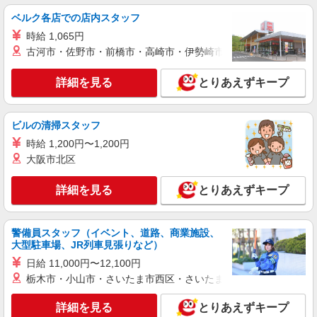
ベルク各店での店内スタッフ
派遣社員
時給 1,065円
パーソルテンプスタッフ株式会社 中部コーディネートセンター一課
古河市・佐野市・前橋市・高崎市・伊勢崎市・太田市・館林市・
（四日市）/26-0478448
＜少人数／静かで落ち着いた雰囲気／人事部門
詳細を見る
とりあえずキープ
のサポート事務／制服あり＞
時給1450円
三重県四日市市／最寄駅：追分（三重県）駅、
ビルの清掃スタッフ
南四日市駅 ●塩浜駅から車8分 ●河原田駅･西日
時給 1,200円〜1,200円
野駅から車11分 ≪車通勤可≫ ●無料駐車場あり
（オフィスの目の前）
大阪市北区
詳細を見る
キープ
詳細を見る
とりあえずキープ
派遣社員
パーソルテンプスタッフ株式会社 中部コーディネートセンター一課
（四日市）/26-0609708
警備員スタッフ（イベント、道路、商業施設、
＜落ち着いた雰囲気が居心地良い◎｜少人数オ
大型駐車場、JR列車見張りなど）
フィス｜未経験OKの事務＞
日給 11,000円〜12,100円
時給1400円 ●月収例：235,200円（月21日就業
栃木市・小山市・さいたま市西区・さいたま市岩槻区・久喜市・
の場合）
三重県四日市市／最寄駅：南四日市駅、南日永
詳細を見る
とりあえずキープ
駅 ●内部駅･近鉄四日市駅から車9分 ●河原田駅