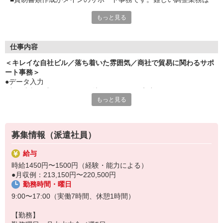
なし
もっと見る
■同じ業務担当の女性が数名います
■すぐ頼れる人が近くにいるから安心
■朝ゆっくり9時〜、夕方は17時で終わり
■ジブン時間もたっぷりキープ
仕事内容
＜キレイな自社ビル／落ち着いた雰囲気／商社で貿易に関わるサポ
ート事務＞
●データ入力
●貿易書類作成（フォームに決まった項目を入力）
もっと見る
●資料作成、ラベル作成
●電話応対（少ないです）、来客応対
☆同じ業務担当の女性が就業中！いつでも質問できる体制です。
☆調整や交渉の業務な無し！
募集情報（派遣社員）
給与
時給1450円〜1500円（経験・能力による）
●月収例：213,150円〜220,500円
勤務時間・曜日
9:00〜17:00（実働7時間、休憩1時間）
【勤務】