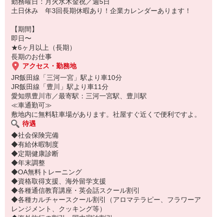
勤務曜日：月火水木金祝／週5日
土日休み 年3回長期休暇あり！企業カレンダーあります！
【期間】
即日〜
★6ヶ月以上（長期）
長期のお仕事
アクセス・勤務地
JR飯田線「三河一宮」駅より車10分
JR飯田線「豊川」駅より車11分
愛知県豊川市／最寄駅：三河一宮駅、豊川駅
≪車通勤可≫
敷地内に無料駐車場があります。社屋すぐ近くで便利ですよ。
待遇
◆社会保険完備
◆有給休暇制度
◆定期健康診断
◆年末調整
◆OA無料トレーニング
◆資格取得支援、海外留学支援
◆各種通信教育講座・英会話スクール割引
◆各種カルチャースクール割引（アロマテラピー、フラワーア
レンジメント、クッキング等）