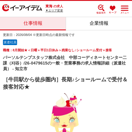
東海
の求人
▼エリア変更
仕事情報
企業情報
更新日：2026/08/04 ※更新日時点の最新情報です
派遣社員
職種：8月開始★＜日曜＋平日1日休み＞残業なし♪ショールーム受付＋接客
パーソルテンプスタッフ株式会社 中部コーディネートセンター二
課（刈谷）/26-0479615の一般・営業事務の求人情報詳細（派遣社
員） - 知立市
［牛田駅から徒歩圏内］長期♪ショールームで受付＆
接客対応★