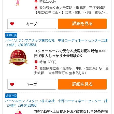
時給1500円
愛知県知立市／最寄駅：重原駅、三河安城駅
【知立/西中IC近く】安城・豊田・刈谷・豊明から
も便利です ≪車通勤可≫ 徒歩5分程度の距離に
ご用意あります
詳細を見る
キープ
派遣社員
パーソルテンプスタッフ株式会社 中部コーディネートセンター二課
（刈谷）/26-0503581
＜ショールームで受付＆接客対応＞時給1600
円で収入しっかり★未経験OK
時給1600円
愛知県知立市／最寄駅：牛田（愛知県）駅、新
安城駅 ≪車通勤可≫ 無料Pあり♪
詳細を見る
キープ
派遣社員
パーソルテンプスタッフ株式会社 中部コーディネートセンター二課
（刈谷）/26-0491093
7時間勤務×土日祝お休み×残業なし＊好条件揃