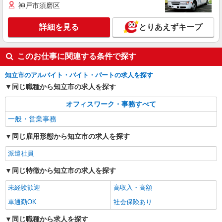
神戸市須磨区
詳細を見る
キープ
詳細を見る
とりあえずキープ
派遣社員
パーソルテンプスタッフ株式会社 中部コーディネートセンター二課
（刈谷）/26-0477568
このお仕事に関連する条件で探す
時間相談◎＜日曜＋平日1日休み＞残業なし♪
ショールーム受付＋接客
知立市のアルバイト・バイト・パートの求人を探す
時給1600円
同じ職種から知立市の求人を探す
愛知県知立市／最寄駅：牛田（愛知県）駅、新
オフィスワーク・事務すべて
安城駅 ≪車通勤可≫ 無料Pあり♪
一般・営業事務
詳細を見る
キープ
同じ雇用形態から知立市の求人を探す
派遣社員
派遣社員
パーソルテンプスタッフ株式会社 中部コーディネートセンター二課
（刈谷）/26-0615789
同じ特徴から知立市の求人を探す
［開始日の相談OK］未経験OK！決まった業務
未経験歓迎
高収入・高額
の繰り返しが基本★コツコツ事務
車通勤OK
社会保険あり
時給1500円
愛知県知立市／最寄駅：牛田（愛知県）駅、東
同じ職種から求人を探す