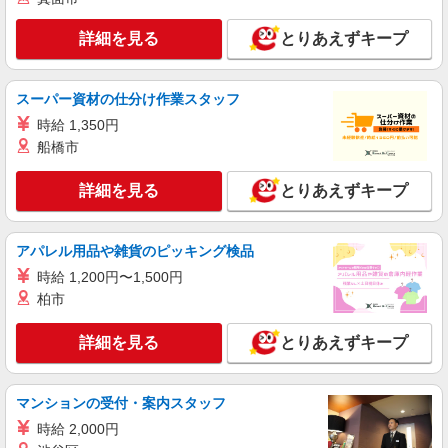
派遣社員
パーソルテンプスタッフ株式会社 中部コーディネートセンター二課
詳細を見る
とりあえずキープ
（刈谷）/26-0609520
＜ここから事務デビュー◎＞テンプの先輩も未
経験から♪カンタン業務☆
スーパー資材の仕分け作業スタッフ
時給1450円
時給 1,350円
愛知県知立市／最寄駅：三河知立駅、牛田（愛
船橋市
知県）駅 ●豊明・緑区・豊田・安城・大府など
からも通勤便利です ≪車通勤可≫ ■無料駐車場
詳細を見る
とりあえずキープ
あり
詳細を見る
キープ
アパレル用品や雑貨のピッキング検品
派遣社員
パーソルテンプスタッフ株式会社 中部コーディネートセンター二課
時給 1,200円〜1,500円
（刈谷）/26-0592268
柏市
未経験OK★＼総務部門のサポート事務／入力
からスタートできる事務
詳細を見る
とりあえずキープ
時給1500円
愛知県知立市／最寄駅：知立駅、牛田（愛知
県）駅 ≪車通勤可≫ ●無料駐車場あり。
マンションの受付・案内スタッフ
時給 2,000円
詳細を見る
キープ