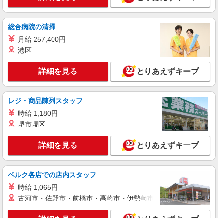
力メイン！穏やか職場で事務
時給1530円
総合病院の清掃
愛知県知立市／最寄駅：知立駅、一ツ木駅
月給 257,400円
≪車通勤可≫ 無料Pあり
港区
詳細を見る
キープ
詳細を見る
とりあえずキープ
派遣社員
パーソルテンプスタッフ株式会社 中部コーディネートセンター二課
レジ・商品陳列スタッフ
（刈谷）/26-0615593
時給 1,180円
［20代が多め★］チーム制でぼっちになる心
堺市堺区
配なし★未経験OKの事務
時給1450円 【月収例】時給1450円×8時間×月
詳細を見る
とりあえずキープ
21日＝243,600円
愛知県知立市／最寄駅：三河知立駅、牛田（愛
知県）駅 ●知立駅から社バスあり★豊明・豊
ベルク各店での店内スタッフ
田・安城・大府などからも便利 ≪車通勤可≫ ※
敷地内に無料の駐車場あり◎
時給 1,065円
詳細を見る
キープ
古河市・佐野市・前橋市・高崎市・伊勢崎市・太田市・館林市・
派遣社員