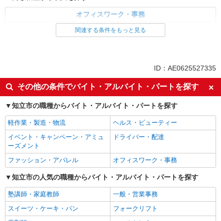
刈谷駅 ●刈谷・安城・岡崎からもアクセス抜
群 ≪車通勤可≫ ※敷地内に無料の駐車場あり◎
オフィスワーク・事務
詳細を見る
キープ
一般・営業事務
関連する条件をもっと見る
同じ特徴から求人を探す
派遣社員
パーソルテンプスタッフ株式会社 中部コーディネートセンター二課
未経験歓迎
車通勤OK
（刈谷）/26-0580561
ID：AE0625527335
時間相談◎＜土日祝休＋残業なし＞コツコツ入
社会保険あり
その他の条件でバイト・アルバイト・パートを探す
力メインのカンタン事務
時給1530円
知立市の職種からバイト・アルバイト・パートを探す
愛知県知立市／最寄駅：知立駅、一ツ木駅
≪車通勤可≫ 無料Pあり
軽作業・製造・物流
ヘルス・ビューティー
イベント・キャンペーン・アミュ
ドライバー・配達
詳細を見る
キープ
ーズメント
ファッション・アパレル
オフィスワーク・事務
知立市の人気の職種からバイト・アルバイト・パートを探す
塾講師・家庭教師
一般・営業事務
スイーツ・ケーキ・パン
フォークリフト