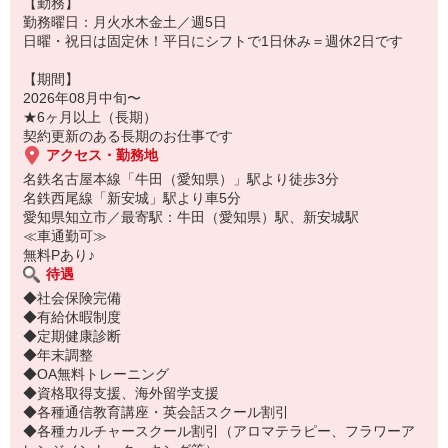
【勤務】
勤務曜日：月火水木金土／週5日
日曜・祝日は固定休！平日にシフトで1日休み＝週休2日です
【期間】
2026年08月中旬〜
★6ヶ月以上（長期）
契約更新のある長期のお仕事です
アクセス・勤務地
名鉄名古屋本線「牛田（愛知県）」駅より徒歩3分
名鉄西尾線「新安城」駅より車5分
愛知県知立市／最寄駅：牛田（愛知県）駅、新安城駅
≪車通勤可≫
無料Pあり♪
待遇
◆社会保険完備
◆有給休暇制度
◆定期健康診断
◆年末調整
◆OA無料トレーニング
◆資格取得支援、海外留学支援
◆各種通信教育講座・英会話スクール割引
◆各種カルチャースクール割引（アロマテラピー、フラワーア