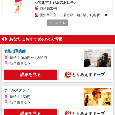
ってます！ジムのお仕事♪
時給1530円
愛知県知立市／最寄駅：知立駅、刈谷駅 ◆
刈谷、豊田市からも通いやすいエリアです。 ≪
もっと見る
車通勤可≫ ◆無料駐車場あり
詳細を見る
キープ
あなたにおすすめの求人情報
派遣社員
パーソルエクセルHRパートナーズ株式会社
個別指導講師
商品の手配とデータ入力など
時給 1,040円〜1,390円
時給1,550円 ※想定月収248000（実働
仙台市青葉区
8H×1,550円×20日） ※当社規定あり
愛知県知立市／最寄駅：知立駅、三河知立駅
詳細を見る
とりあえずキープ
≪車通勤可≫
詳細を見る
キープ
ホールスタッフ
時給 1,150円
派遣社員
仙台市青葉区
パーソルテンプスタッフ株式会社 中部コーディネートセンター二課
（刈谷）/26-0615963
詳細を見る
とりあえずキープ
時間相談◎＜土日祝休＋9〜17時＞コツコツ入