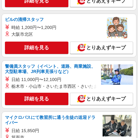
詳細を見る
とりあえずキープ
パーソルテンプスタッフ株式会社 中部コーディネートセンター二課
（刈谷）/26-0615534
10月開始★＜20〜30代就業中＞事務初めてか
ビルの清掃スタッフ
らチャレンジOK♪質問しやすい★
時給 1,200円〜1,200円
時給1450円
大阪市北区
愛知県知立市／最寄駅：三河知立駅、牛田（愛
知県）駅 ●豊明・緑区・豊田・安城・大府など
からも通勤便利です ≪車通勤可≫ ■無料駐車場
詳細を見る
とりあえずキープ
あり
詳細を見る
キープ
警備員スタッフ（イベント、道路、商業施設、
紹介予定派遣
大型駐車場、JR列車見張りなど）
パーソルテンプスタッフ株式会社 中部コーディネートセンター二課
日給 11,000円〜12,100円
（刈谷）/26-0500518
栃木市・小山市・さいたま市西区・さいたま市岩槻区・久喜市・
［直接雇用めざせる］引継ぎあり☆車通勤
OK◎ショールーム接客業務★
詳細を見る
とりあえずキープ
時給1600円
愛知県知立市／最寄駅：牛田（愛知県）駅
≪車通勤可≫
マイクロバスにて教習所に通う生徒の送迎ドラ
イバー
詳細を見る
キープ
日給 15,850円
箕面市