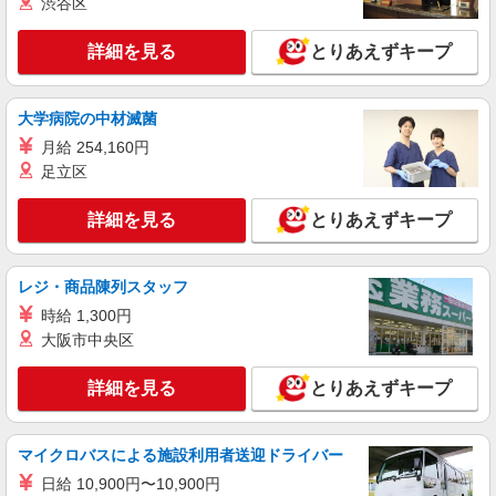
渋谷区
派遣社員
詳細を見る
とりあえずキープ
パーソルテンプスタッフ株式会社 中部コーディネートセンター二課
（刈谷）/26-0613785
＜20〜30代就業中＞事務初めてからチャレン
大学病院の中材滅菌
ジOK♪質問しやすい★
月給 254,160円
時給1450円
足立区
愛知県知立市／最寄駅：三河知立駅、牛田（愛
知県）駅 ●豊明・緑区・豊田・安城・大府など
詳細を見る
とりあえずキープ
からも通勤便利です ≪車通勤可≫ ■無料駐車場
あり
詳細を見る
キープ
レジ・商品陳列スタッフ
派遣社員
時給 1,300円
パーソルテンプスタッフ株式会社 中部コーディネートセンター二課
大阪市中央区
（刈谷）/26-0615395
9月開始★［直接雇用実績有］土日祝休×9時ス
詳細を見る
とりあえずキープ
タート♪風通し抜群企業★
時給1500円
愛知県知立市／最寄駅：牛田（愛知県）駅、東
マイクロバスによる施設利用者送迎ドライバー
刈谷駅 ●刈谷・安城・岡崎からもアクセス抜
日給 10,900円〜10,900円
群 ≪車通勤可≫ ●無料駐車場あり