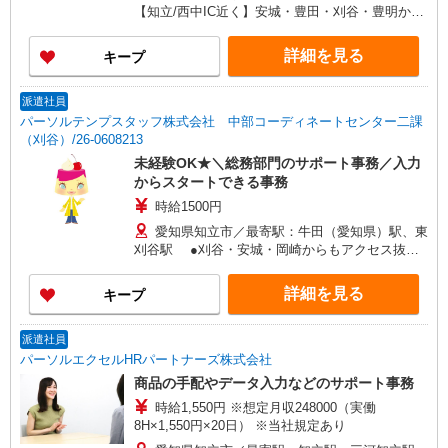
【知立/西中IC近く】安城・豊田・刈谷・豊明から
も便利です ≪車通勤可≫ 徒歩5分程度の距離に
ご用意あります
詳細を見る
キープ
派遣社員
パーソルテンプスタッフ株式会社 中部コーディネートセンター二課
（刈谷）/26-0608213
未経験OK★＼総務部門のサポート事務／入力
からスタートできる事務
時給1500円
愛知県知立市／最寄駅：牛田（愛知県）駅、東
刈谷駅 ●刈谷・安城・岡崎からもアクセス抜
群 ≪車通勤可≫ ●無料駐車場あり
詳細を見る
キープ
派遣社員
パーソルエクセルHRパートナーズ株式会社
商品の手配やデータ入力などのサポート事務
時給1,550円 ※想定月収248000（実働
8H×1,550円×20日） ※当社規定あり