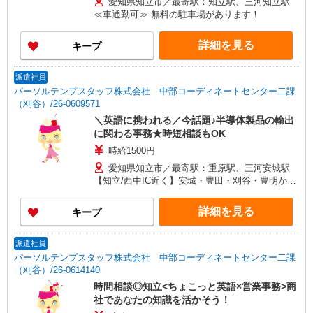
愛知県知立市／最寄駅：知立駅、三河知立駅
≪車通勤可≫ 無料の駐車場があります！
詳細を見る
キープ
派遣社員
パーソルテンプスタッフ株式会社 中部コーディネートセンター二課
（刈谷）/26-0609571
＼英語に携われる／今話題♪半導体製品の輸出
に関わる事務★時短相談もOK
時給1500円
愛知県知立市／最寄駅：重原駅、三河安城駅
【知立/西中IC近く】安城・豊田・刈谷・豊明から
も便利です ≪車通勤可≫ 徒歩5分程度の距離に
ご用意あります
詳細を見る
キープ
派遣社員
パーソルテンプスタッフ株式会社 中部コーディネートセンター二課
（刈谷）/26-0614140
時間相談◎知立<ちょこっと英語×営業事務>商
社であなたの知識を活かそう！