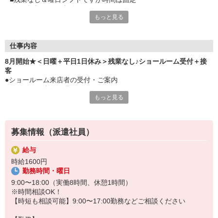
■毎日規則正しい生活できますよ
もっと見る
■接客・販売の経験がある方は活かしながらPC操作の経験もGET
できます
■牛田駅から徒歩圏内＆無料Pもあるから車通勤もOK
■通勤ベンリ
仕事内容
8月開始★＜日曜＋平日1日休み＞残業なし♪ショールーム受付＋接
客
●ショールーム来店者の受付・ご案内
●カンタンな事務処理
もっと見る
●顧客データ入力
●ショールーム環境整備
●電話対応など
※じっくり社員の方からOJTがあるから安心です
募集情報（派遣社員）
給与
時給1600円
勤務時間・曜日
9:00〜18:00（実働8時間、休憩1時間）
※時間相談OK！
【時短も相談可能】9:00〜17:00勤務などご相談ください