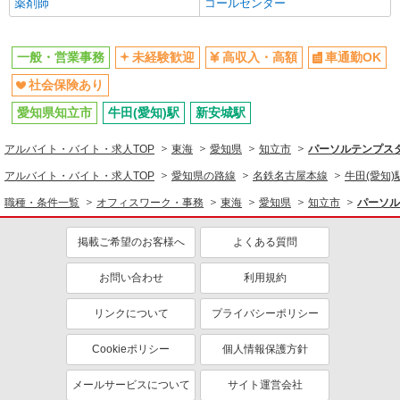
薬剤師
コールセンター
一般・営業事務
未経験歓迎
高収入・高額
車通勤OK
社会保険あり
愛知県知立市
牛田(愛知)駅
新安城駅
アルバイト・バイト・求人TOP
東海
愛知県
知立市
パーソルテンプスタ
アルバイト・バイト・求人TOP
愛知県の路線
名鉄名古屋本線
牛田(愛知)
職種・条件一覧
オフィスワーク・事務
東海
愛知県
知立市
パーソル
掲載ご希望のお客様へ
よくある質問
お問い合わせ
利用規約
リンクについて
プライバシーポリシー
Cookieポリシー
個人情報保護方針
メールサービスについて
サイト運営会社