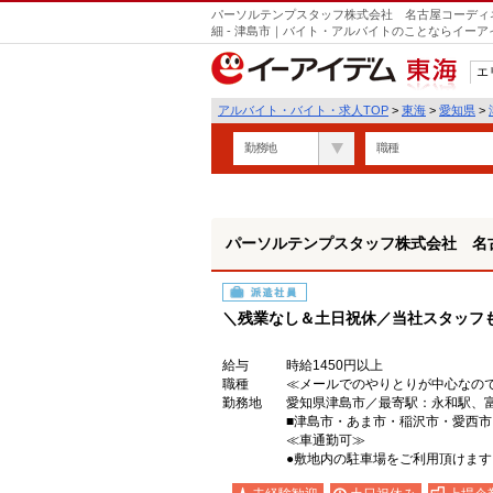
パーソルテンプスタッフ株式会社 名古屋コーディネー
細 - 津島市｜バイト・アルバイトのことならイーア
エ
東海
アルバイト・バイト・求人TOP
>
東海
>
愛知県
>
勤務地
職種
パーソルテンプスタッフ株式会社 名古屋
派遣社員
＼残業なし＆土日祝休／当社スタッフ
給与
時給1450円以上
職種
≪メールでのやりとりが中心なの
勤務地
愛知県津島市／最寄駅：永和駅
■津島市・あま市・稲沢市・愛西
≪車通勤可≫
●敷地内の駐車場をご利用頂けます