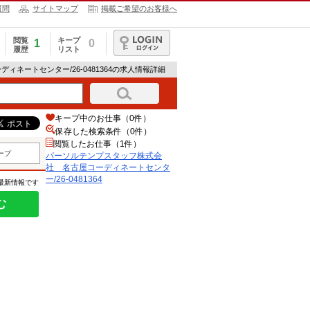
質問
サイトマップ
掲載ご希望のお客様へ
閲覧
キープ
1
0
履歴
リスト
ログイン
ネートセンター/26-0481364の求人情報詳細
キープ中のお仕事（0件）
保存した検索条件（
0
件）
閲覧したお仕事（1件）
ープ
パーソルテンプスタッフ株式会
社 名古屋コーディネートセンタ
ー/26-0481364
の最新情報です
む