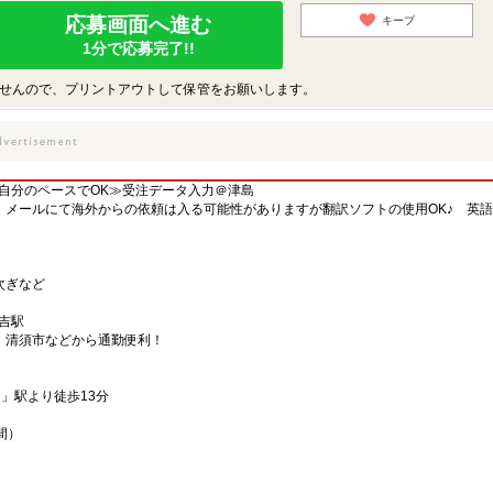
応募画面へ進む
キープ
1分で応募完了!!
せんので、プリントアウトして保管をお願いします。
自分のペースでOK≫受注データ入力＠津島
 メールにて海外からの依頼は入る可能性がありますが翻訳ソフトの使用OK♪ 英
次ぎなど
富吉駅
市・清須市などから通勤便利！
。
」駅より徒歩13分
時間）