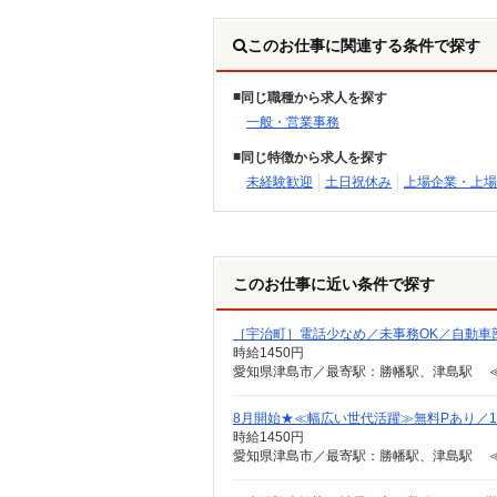
このお仕事に関連する条件で探す
同じ職種から求人を探す
一般・営業事務
同じ特徴から求人を探す
未経験歓迎
土日祝休み
上場企業・上場
このお仕事に近い条件で探す
［宇治町］電話少なめ／未事務OK／自動車
時給1450円
愛知県津島市／最寄駅：勝幡駅、津島駅 ≪
8月開始★≪幅広い世代活躍≫無料Pあり／1
時給1450円
愛知県津島市／最寄駅：勝幡駅、津島駅 ≪