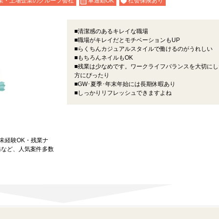
業・上場企業のグループ会社
車通勤OK
社会保険あり
■清潔感のあるキレイな職場
■職場がキレイだとモチベーションもUP
■らくちんカジュアルスタイルで働けるのがうれしい
■もちろんネイルもOK
■残業は少なめです。ワークライフバランスを大切にし
方にぴったり
■GW･夏季･年末年始には長期休暇あり
■しっかりリフレッシュできますよね
★未経験OK・残業ナ
務など、人気案件多数