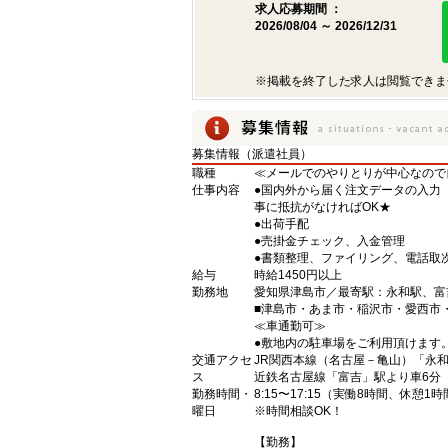
求人応募期間 ：
2026/08/04 ～ 2026/12/31
※掲載を終了した求人は閲覧できま
募集情報（派遣社員）
職種
≪メールでのやりとりが中心なので
仕事内容
●国内外から届く注文データの入力
事に抵抗がなければOK★
●出荷手配
●売掛金チェック、入金管理
●書類整理、ファイリング、電話取
給与
時給1450円以上
勤務地
愛知県津島市／最寄駅：永和駅、
■津島市・あま市・稲沢市・愛西
≪車通勤可≫
●敷地内の駐車場をご利用頂けます
交通アクセ
JR関西本線（名古屋－亀山）「永和
ス
近鉄名古屋線「富吉」駅より車6分
勤務時間・
8:15〜17:15（実働8時間、休憩1
曜日
※時間相談OK！
【勤務】