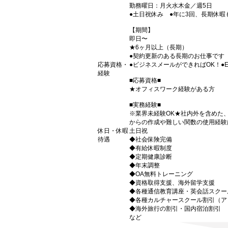
勤務曜日：月火水木金／週5日
●土日祝休み ●年に3回、長期休暇も
【期間】
即日〜
★6ヶ月以上（長期）
●契約更新のある長期のお仕事です
応募資格・
●ビジネスメールができればOK！●Exc
経験
■応募資格■
★オフィスワーク経験がある方
■実務経験■
※業界未経験OK★社内外を含めた、ビ
からの作成や難しい関数の使用経験
休日・休暇
土日祝
待遇
◆社会保険完備
◆有給休暇制度
◆定期健康診断
◆年末調整
◆OA無料トレーニング
◆資格取得支援、海外留学支援
◆各種通信教育講座・英会話スクー
◆各種カルチャースクール割引（ア
◆海外旅行の割引・国内宿泊割引
など