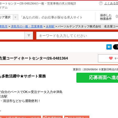
よくある
トセンター/26-0481364の一般・営業事務の求人情報詳
イデム
保存した
0
リア選択
「あなたの街」のお仕事が探せる求人サイト
検索条件
津島市
>
津島市の一般・営業事務
>
永和駅
> パーソルテンプスタッフ株式会社 名古屋コーディ
コーディネートセンター/26-0481364
キ
更新日：2026/08/04 ※更新日時点
も多数活躍中★サポート業務
応募画面へ進
で自分のペースでOK≫受注データ入力＠津島
、富吉駅
市・清須市などから通勤便利！
。