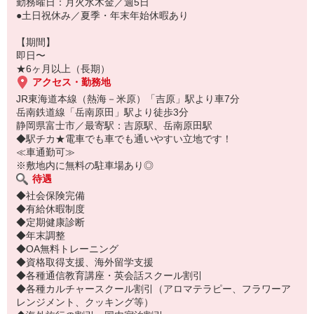
勤務曜日：月火水木金／週5日
●土日祝休み／夏季・年末年始休暇あり
【期間】
即日〜
★6ヶ月以上（長期）
アクセス・勤務地
JR東海道本線（熱海－米原）「吉原」駅より車7分
岳南鉄道線「岳南原田」駅より徒歩3分
静岡県富士市／最寄駅：吉原駅、岳南原田駅
◆駅チカ★電車でも車でも通いやすい立地です！
≪車通勤可≫
※敷地内に無料の駐車場あり◎
待遇
◆社会保険完備
◆有給休暇制度
◆定期健康診断
◆年末調整
◆OA無料トレーニング
◆資格取得支援、海外留学支援
◆各種通信教育講座・英会話スクール割引
◆各種カルチャースクール割引（アロマテラピー、フラワーア
レンジメント、クッキング等）