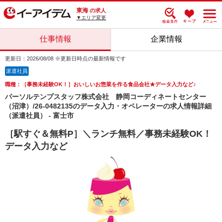
東海
の求人
▼エリア変更
仕事情報
企業情報
更新日：2026/08/08 ※更新日時点の最新情報です
派遣社員
職種：［事務未経験OK！］おいしいお惣菜を作る食品会社★データ入力など♪
パーソルテンプスタッフ株式会社 静岡コーディネートセンター
（沼津）/26-0482135のデータ入力・オペレーターの求人情報詳細
（派遣社員） - 富士市
［駅すぐ＆無料P］＼ランチ無料／事務未経験OK！
データ入力など