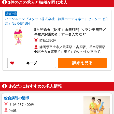
1
件のこの求人と職種が同じ求人
派遣社員
パーソルテンプスタッフ株式会社 静岡コーディネートセンター（沼
津）/26-0484384
8月開始★［駅すぐ＆無料P］＼ランチ無料／
事務未経験OK！データ入力など
時給1350円
静岡県富士市／最寄駅：吉原駅、岳南原田駅
◆駅チカ★電車でも車でも通いやすい立地で
す！ ≪車通勤可≫ ※敷地内に無料の駐車場あり
◎
詳細を見る
キープ
あなたにおすすめの求人情報
総合病院の清掃
月給 257,400円
港区