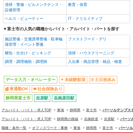
清掃・警備・ビルメンテナンス・
教育・保育
設備管理
ヘルス・ビューティー
IT・クリエイティブ
富士市の人気の職種からバイト・アルバイト・パートを探す
施設警備・交通誘導警備・駐車輪
ファストフード・デリ
場管理・イベント警備
梱包・仕分け・ピッキング
清掃・ハウスクリーニング
調理・調理補助・調理師
入出庫・商品管理・検品・検査
データ入力・オペレーター
未経験歓迎
土日祝休み
車通勤OK
社会保険あり
静岡県富士市
吉原駅
岳南原田駅
アルバイト・バイト・求人TOP
東海
静岡県
富士市
パーソルテンプスタ
アルバイト・バイト・求人TOP
静岡県の路線
岳南鉄道
吉原駅
パーソ
職種・条件一覧
オフィスワーク・事務
東海
静岡県
富士市
パーソル