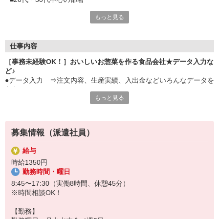
■コツコツだけどコミュニケーションもとりやすい
もっと見る
■なんと毎日ランチ無料
■その日の気分でメニューをチョイスできますよ
■駅チカ＆無料P完備
■電車でも車でも通勤しやすく、アクセス面もGOOD
仕事内容
［事務未経験OK！］おいしいお惣菜を作る食品会社★データ入力な
ど♪
●データ入力 ⇒注文内容、生産実績、入出金などいろんなデータを
入力します♪
もっと見る
●パートのシフト作成
●取引先とのスケジュール確認
●電話・来客対応、備品管理などの庶務
※むずかしいお仕事はありません
募集情報（派遣社員）
★部署は20代多め＊いつでも質問できます！
給与
時給1350円
勤務時間・曜日
8:45〜17:30（実働8時間、休憩45分）
※時間相談OK！
【勤務】