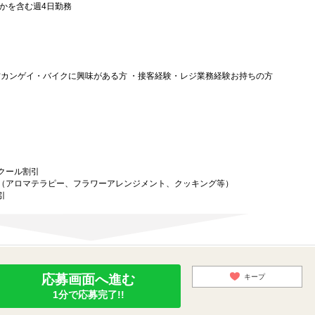
かを含む週4日勤務
方カンゲイ・バイクに興味がある方 ・接客経験・レジ業務経験お持ちの方
クール割引
（アロマテラピー、フラワーアレンジメント、クッキング等）
引
応募画面へ進む
キープ
1分で応募完了!!