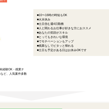
■10〜16時の時短もOK
■火水休み
■土日含む週4日勤務
■人と関わるお仕事が好きな方におススメ
■あなたの笑顔がスキル
■とってもきれいな環境
■でモチベーションもアップ
■残業なしでピタッと帰れる
■土日も予定がある日はお休みOKです
★未経験OK・残業ナ
務など、人気案件多数