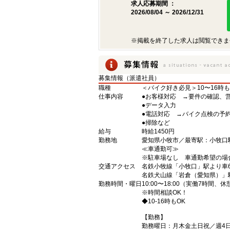
求人応募期間 ：
2026/08/04 ～ 2026/12/31
※掲載を終了した求人は閲覧できま
募集情報（派遣社員）
職種
＜バイク好き必見＞10〜16時
仕事内容
●お客様対応 →要件の確認、
●データ入力
●電話対応 →バイク点検の予
●掃除など
給与
時給1450円
勤務地
愛知県小牧市／最寄駅：小牧
≪車通勤可≫
※駐車場なし 車通勤希望の場
交通アクセス
名鉄小牧線「小牧口」駅より車
名鉄犬山線「岩倉（愛知県）」
勤務時間・曜日
10:00〜18:00（実働7時間、
※時間相談OK！
◆10-16時もOK
【勤務】
勤務曜日：月木金土日祝／週4