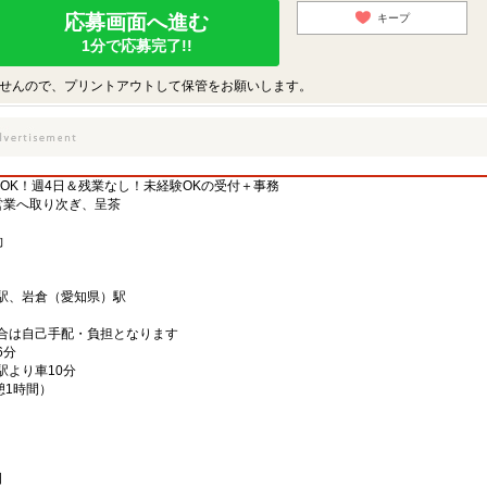
応募画面へ進む
キープ
1分で応募完了!!
せんので、プリントアウトして保管をお願いします。
もOK！週4日＆残業なし！未経験OKの受付＋事務
営業へ取り次ぎ、呈茶
約
口駅、岩倉（愛知県）駅
合は自己手配・負担となります
6分
駅より車10分
休憩1時間）
日