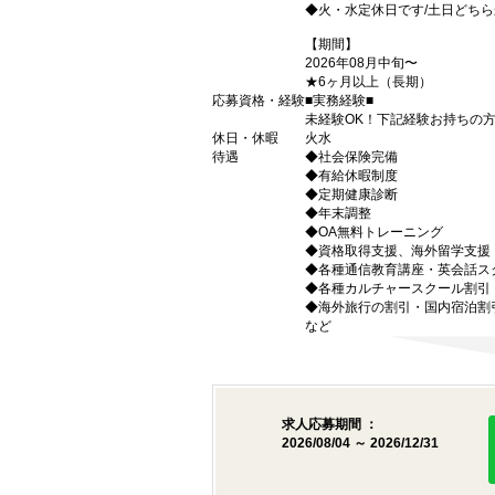
◆火・水定休日です/土日どちら
【期間】
2026年08月中旬〜
★6ヶ月以上（長期）
応募資格・経験
■実務経験■
未経験OK！下記経験お持ちの
休日・休暇
火水
待遇
◆社会保険完備
◆有給休暇制度
◆定期健康診断
◆年末調整
◆OA無料トレーニング
◆資格取得支援、海外留学支援
◆各種通信教育講座・英会話ス
◆各種カルチャースクール割引
◆海外旅行の割引・国内宿泊割
など
求人応募期間 ：
2026/08/04 ～ 2026/12/31