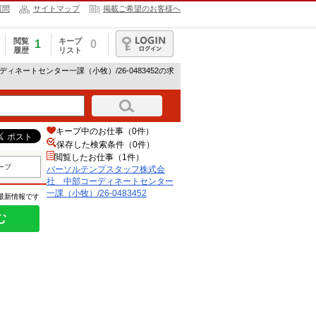
質問
サイトマップ
掲載ご希望のお客様へ
閲覧
キープ
1
0
履歴
リスト
ログイン
ネートセンター一課（小牧）/26-0483452の求
キープ中のお仕事（0件）
保存した検索条件（
0
件）
閲覧したお仕事（1件）
ープ
パーソルテンプスタッフ株式会
社 中部コーディネートセンター
一課（小牧）/26-0483452
の最新情報です
む