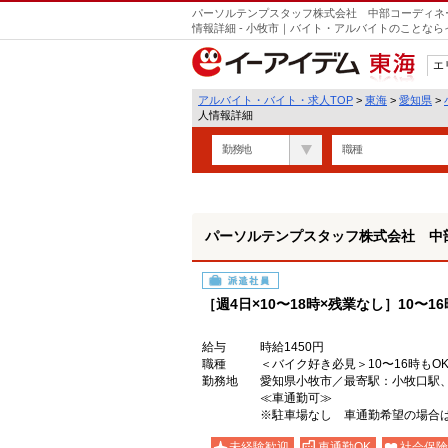
パーソルテンプスタッフ株式会社 中部コーディネート
情報詳細 - 小牧市｜バイト・アルバイトのことな
エ
東海
アルバイト・バイト・求人TOP
>
東海
>
愛知県
>
人情報詳細
勤務地
職種
パーソルテンプスタッフ株式会社 中部コ
派遣社員
［週4日×10〜18時×残業なし］10〜
給与
時給1450円
職種
＜バイク好き必見＞10〜16時もO
勤務地
愛知県小牧市／最寄駅：小牧口駅
≪車通勤可≫
※駐車場なし 車通勤希望の場合
未経験歓迎
車通勤OK
社会保険