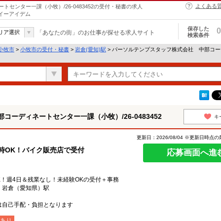
よくある
センター一課（小牧）/26-0483452の受付・秘書の求人
らイーアイデム
保存した
0
リア選択
「あなたの街」のお仕事が探せる求人サイト
検索条件
小牧市
>
小牧市の受付・秘書
>
岩倉(愛知)駅
> パーソルテンプスタッフ株式会社 中部コーディ
ーディネートセンター一課（小牧）/26-0483452
キ
更新日：2026/08/04 ※更新日時点
16時OK！バイク販売店で受付
応募画面へ進
K！週4日＆残業なし！未経験OKの受付＋事務
、岩倉（愛知県）駅
は自己手配・負担となります
あり