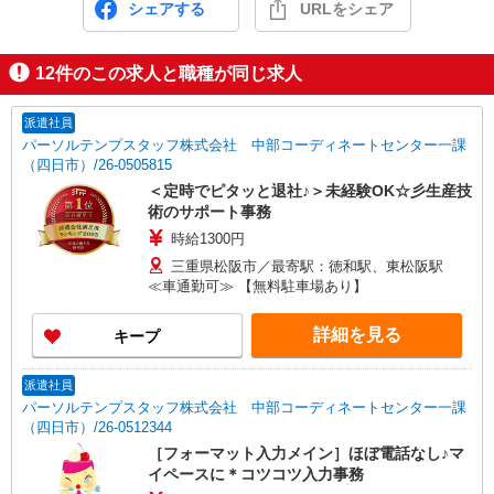
シェアする
URLをシェア
12
件のこの求人と職種が同じ求人
派遣社員
パーソルテンプスタッフ株式会社 中部コーディネートセンター一課
（四日市）/26-0505815
＜定時でピタッと退社♪＞未経験OK☆彡生産技
術のサポート事務
時給1300円
三重県松阪市／最寄駅：徳和駅、東松阪駅
≪車通勤可≫ 【無料駐車場あり】
詳細を見る
キープ
派遣社員
パーソルテンプスタッフ株式会社 中部コーディネートセンター一課
（四日市）/26-0512344
［フォーマット入力メイン］ほぼ電話なし♪マ
イペースに＊コツコツ入力事務