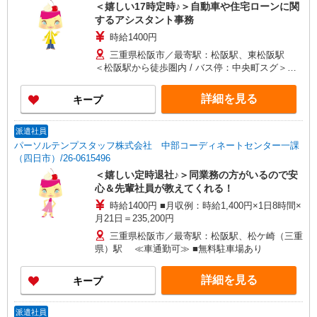
＜嬉しい17時定時♪＞自動車や住宅ローンに関
するアシスタント事務
時給1400円
三重県松阪市／最寄駅：松阪駅、東松阪駅
＜松阪駅から徒歩圏内 / バス停：中央町スグ＞
≪車通勤可≫ ＜車通勤ご希望の方は、ご自身で駐
車場の手配をお願いします＞
詳細を見る
キープ
派遣社員
パーソルテンプスタッフ株式会社 中部コーディネートセンター一課
（四日市）/26-0615496
＜嬉しい定時退社♪＞同業務の方がいるので安
心＆先輩社員が教えてくれる！
時給1400円 ■月収例：時給1,400円×1日8時間×
月21日＝235,200円
三重県松阪市／最寄駅：松阪駅、松ケ崎（三重
県）駅 ≪車通勤可≫ ■無料駐車場あり
詳細を見る
キープ
派遣社員