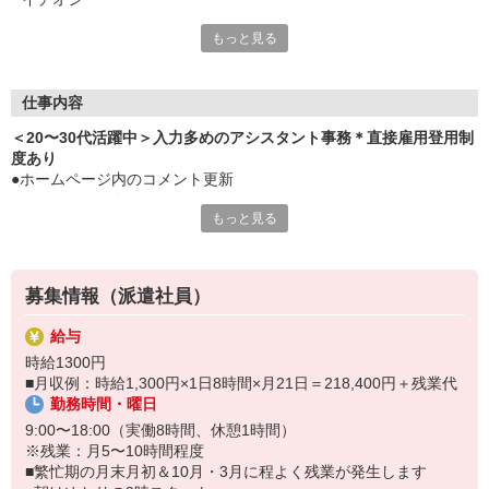
■ドリンク10〜20円
もっと見る
■食事会などの補助あり
■など嬉しいサービスたくさん
■＜直接雇用登用制度・実績あり＞第二新卒の方、歓迎です
仕事内容
＜20〜30代活躍中＞入力多めのアシスタント事務＊直接雇用登用制
度あり
●ホームページ内のコメント更新
●キャンペーン企画のサポート
もっと見る
●チラシ作成（PowerPointを使用しての修正）
●電話応対（社内電話の取次ぎメイン）
●社員の方から頼まれごと（データ入力、資料準備）
募集情報（派遣社員）
給与
時給1300円
■月収例：時給1,300円×1日8時間×月21日＝218,400円＋残業代
勤務時間・曜日
9:00〜18:00（実働8時間、休憩1時間）
※残業：月5〜10時間程度
■繁忙期の月末月初＆10月・3月に程よく残業が発生します