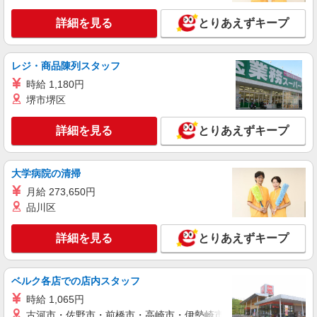
詳細を見る
キープ
詳細を見る
とりあえずキープ
派遣社員
株式会社 大日企画
レジ・商品陳列スタッフ
出荷事務 デ－タ入力・伝票作成
時給 1,180円
時給1250円
堺市堺区
三重県松阪市市場庄町
詳細を見る
とりあえずキープ
詳細を見る
キープ
大学病院の清掃
パート
月給 273,650円
池畑運送株式会社
品川区
深夜帯の事務員
時給1,090円〜
詳細を見る
とりあえずキープ
■イオン松阪XD内 三重県松阪市嬉野天花寺町
647-248
ベルク各店での店内スタッフ
詳細を見る
キープ
時給 1,065円
古河市・佐野市・前橋市・高崎市・伊勢崎市・太田市・館林市・