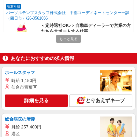
派遣社員
パーソルテンプスタッフ株式会社 中部コーディネートセンター一課
（四日市）/26-0561036
＜定時退社OK♪＞自動車ディーラーで営業の方
たちをサポートする仕事
時給1400円
もっと見る
三重県松阪市／最寄駅：松阪駅、松ケ崎（三重
県）駅 ≪車通勤可≫ ◆無料駐車場あり
あなたにおすすめの求人情報
詳細を見る
キープ
ホールスタッフ
派遣社員
時給 1,150円
パーソルテンプスタッフ株式会社 中部コーディネートセンター一課
仙台市青葉区
（四日市）/26-0601595
＜土日祝休み×残業なし＞コツコツ入力が多
詳細を見る
とりあえずキープ
め！社員サポート事務
時給1300円 ■月収例：時給1,300円×1日8時間×
月21日＝218,400円
総合病院の清掃
三重県松阪市／最寄駅：松ケ崎（三重県）駅、
月給 257,400円
上ノ庄駅 ≪車通勤可≫
港区