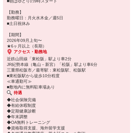
■朝はゆとりの9時スタート
【勤務】
勤務曜日：月火水木金／週5日
■土日祝休み
【期間】
2026年09月上旬〜
★6ヶ月以上（長期）
アクセス・勤務地
近鉄山田線「東松阪」駅より車2分
JR紀勢本線（亀山－新宮）「松阪」駅より車6分
三重県松阪市／最寄駅：東松阪駅、松阪駅
■東松阪駅から徒歩10分程度
≪車通勤可≫
■敷地内に無料駐車場あり
待遇
◆社会保険完備
◆有給休暇制度
◆定期健康診断
◆年末調整
◆OA無料トレーニング
◆資格取得支援、海外留学支援