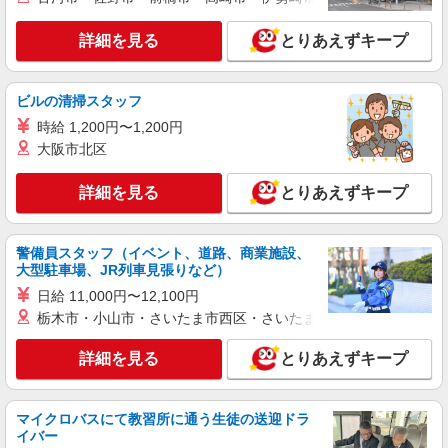
正社員
池畑運送株式会社
詳細を見る
とりあえずキープ
配車事務員
月給200,000円〜220,000円 ※経験・能力によ
る 試用期間3ヶ月あり（家族手当なし）
ビルの清掃スタッフ
■イオン松阪XD内 三重県松阪市嬉野天花寺町
時給 1,200円〜1,200円
647-248
大阪市北区
詳細を見る
キープ
詳細を見る
とりあえずキープ
警備員スタッフ（イベント、道路、商業施設、
大型駐車場、JR列車見張りなど）
日給 11,000円〜12,100円
栃木市・小山市・さいたま市西区・さいたま市岩槻区・久喜市・
詳細を見る
とりあえずキープ
マイクロバスにて教習所に通う生徒の送迎ドラ
イバー