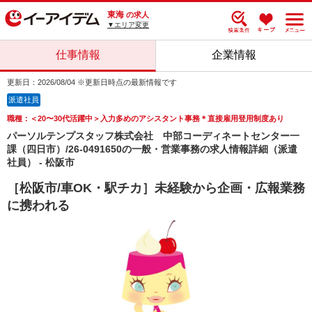
東海
の求人
▼エリア変更
仕事情報
企業情報
更新日：2026/08/04 ※更新日時点の最新情報です
派遣社員
職種：＜20〜30代活躍中＞入力多めのアシスタント事務＊直接雇用登用制度あり
パーソルテンプスタッフ株式会社 中部コーディネートセンター一
課（四日市）/26-0491650の一般・営業事務の求人情報詳細（派遣
社員） - 松阪市
［松阪市/車OK・駅チカ］未経験から企画・広報業務
に携われる