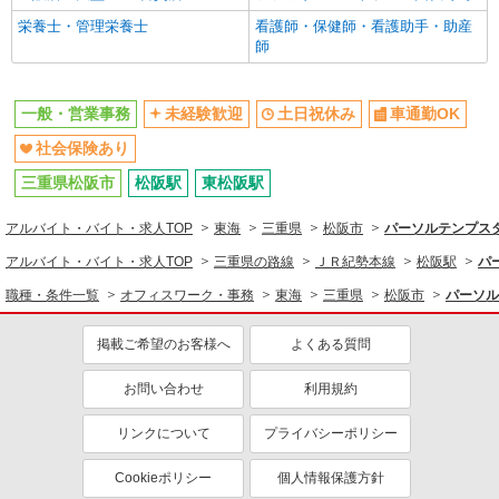
栄養士・管理栄養士
看護師・保健師・看護助手・助産
師
一般・営業事務
未経験歓迎
土日祝休み
車通勤OK
社会保険あり
三重県松阪市
松阪駅
東松阪駅
アルバイト・バイト・求人TOP
東海
三重県
松阪市
パーソルテンプスタ
アルバイト・バイト・求人TOP
三重県の路線
ＪＲ紀勢本線
松阪駅
パ
職種・条件一覧
オフィスワーク・事務
東海
三重県
松阪市
パーソル
掲載ご希望のお客様へ
よくある質問
お問い合わせ
利用規約
リンクについて
プライバシーポリシー
Cookieポリシー
個人情報保護方針