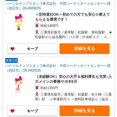
パーソルテンプスタッフ株式会社 中部コーディネートセンター一課
（四日市）/26-0609076
＜定時退社OK＞初めての方でも安心☆教えて
もらえる環境です！
時給1400円
三重県松阪市／最寄駅：松阪駅、東松阪駅 ■
松阪駅から徒歩圏内 / バス停：中央町スグ ≪車
通勤可≫ ■車通勤ご希望の方は、ご自身で駐車場
の手配をお願いします
詳細を見る
キープ
派遣社員
パーソルテンプスタッフ株式会社 中部コーディネートセンター一課
（四日市）/26-0402535
［未経験OK］安心の大手＆福利厚生も充実♪入
力メインの事務サポ＠8月
時給1350円
三重県松阪市／最寄駅：松阪駅、松ケ崎（三重
県）駅 ≪車通勤可≫ ＜無料駐車場あり（徒歩3
分）＞
詳細を見る
キープ