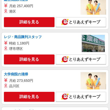
愛知県豊明市／最寄駅：徳重駅、前後駅 ≪
月給 257,400円
車通勤可≫ ◆駐車場についてはご自身のご都合に
港区
合わせてご検討ください
詳細を見る
キープ
詳細を見る
とりあえずキープ
派遣社員
パーソルテンプスタッフ株式会社 中部コーディネートセンター二課
レジ・商品陳列スタッフ
（医療）/26-0287946
時給 1,180円
＜未経験OK＋残業なし＋土日祝休＞安定の病
堺市堺区
院で受付＋データ入力のオシゴト
時給1300円
詳細を見る
とりあえずキープ
愛知県豊明市／最寄駅：前後駅、徳重駅 ≪
車通勤可≫ ◆駐車場についてはご自身のご都合に
合わせてご検討ください。
大学病院の清掃
詳細を見る
キープ
月給 273,650円
品川区
派遣社員
パーソルテンプスタッフ株式会社 中部コーディネートセンター二課
詳細を見る
とりあえずキープ
（医療）/26-0442190
＜15:30定時の時短勤務♪土日祝日おやすみ☆
彡未経験OKの事務＞