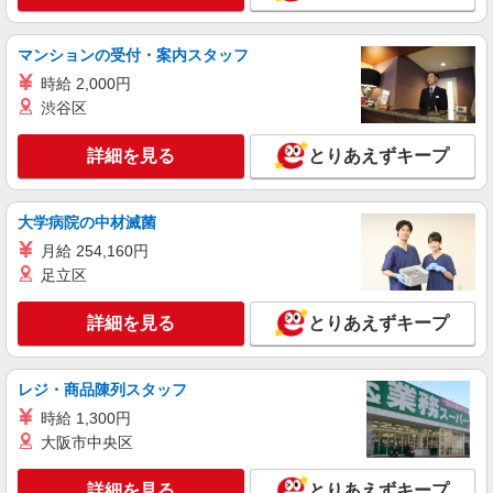
（刈谷）/26-0616010
＼働きやすい！の声がたくさん♪／豊明市の大
手メーカーで事務★
マンションの受付・案内スタッフ
時給1450円
時給 2,000円
愛知県豊明市／最寄駅：中京競馬場前駅、共和
渋谷区
駅 ≪車通勤可≫ ◆無料駐車場あり
詳細を見る
とりあえずキープ
詳細を見る
キープ
大学病院の中材滅菌
派遣社員
パーソルテンプスタッフ株式会社 中部コーディネートセンター二課
月給 254,160円
（医療）/26-0513291
足立区
＜留学生対応や事務手続きを担当する学校事務
のお仕事です☆彡＞
詳細を見る
とりあえずキープ
時給1600円
愛知県豊明市／最寄駅：前後駅、徳重駅 ◆
公共交通機関の利用を推奨しております。 ≪車
レジ・商品陳列スタッフ
通勤可≫ ◆駐車場についてはご自身のご都合に合
時給 1,300円
わせてご検討ください。
詳細を見る
キープ
大阪市中央区
派遣社員
詳細を見る
とりあえずキープ