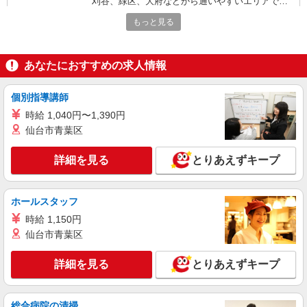
刈谷、緑区、大府などから通いやすいエリアで
す！ ≪車通勤可≫ ◆無料駐車場あり
もっと見る
詳細を見る
キープ
派遣社員
あなたにおすすめの求人情報
パーソルテンプスタッフ株式会社 中部コーディネートセンター二課
（医療）/26-0588754
個別指導講師
＜安心の大手総合病院！未経験でもOK♪病棟で
時給 1,040円〜1,390円
の医療事務☆彡＞
仙台市青葉区
時給1300円
愛知県豊明市／最寄駅：前後駅、徳重駅 ◆
詳細を見る
とりあえずキープ
桜通線鳴子北駅・鶴舞線原駅からもバスを利用で
きます ≪車通勤可≫ ◆駐車場についてはご自身
のご都合に合わせてご検討ください。
詳細を見る
キープ
ホールスタッフ
時給 1,150円
派遣社員
仙台市青葉区
パーソルテンプスタッフ株式会社 中部コーディネートセンター二課
（医療）/26-0588763
詳細を見る
とりあえずキープ
＜残業なし＋土日祝休＞大学病院の研究部門で
オフィスワーク☆彡
時給1500円
総合病院の清掃