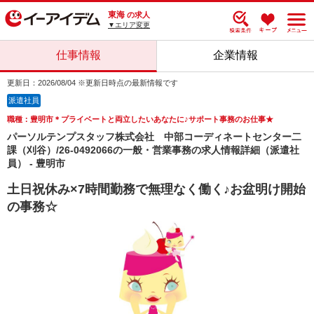
東海
の求人
▼エリア変更
仕事情報
企業情報
更新日：2026/08/04 ※更新日時点の最新情報です
派遣社員
職種：豊明市＊プライベートと両立したいあなたに♪サポート事務のお仕事★
パーソルテンプスタッフ株式会社 中部コーディネートセンター二
課（刈谷）/26-0492066の一般・営業事務の求人情報詳細（派遣社
員） - 豊明市
土日祝休み×7時間勤務で無理なく働く♪お盆明け開始
の事務☆