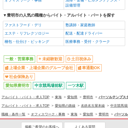
オフィスワーク・事務
清掃・警備・ビルメンテナンス・
設備管理
豊明市の人気の職種からバイト・アルバイト・パートを探す
ファストフード・デリ
塾講師・家庭教師
エステ・リフレクソロジー
配送・配達ドライバー
梱包・仕分け・ピッキング
医療事務・受付・クラーク
一般・営業事務
未経験歓迎
土日祝休み
上場企業・上場企業のグループ会社
車通勤OK
社会保険あり
愛知県豊明市
中京競馬場前駅
一ツ木駅
アルバイト・バイト・求人TOP
東海
愛知県
豊明市
パーソルテンプスタ
アルバイト・バイト・求人TOP
愛知県の路線
名鉄名古屋本線
中京競馬場
職種・条件一覧
オフィスワーク・事務
東海
愛知県
豊明市
パーソル
掲載ご希望のお客様へ
よくある質問