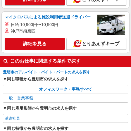
パーソルテンプスタッフ株式会社 中部コーディネートセンター二課
（医療）/26-0604832
［未経験OK］安定安心長期☆医療事務のオシ
マイクロバスによる施設利用者送迎ドライバー
ゴト★残業はナシ☆彡
日給 10,900円〜10,900円
時給1300円
神戸市須磨区
愛知県豊明市／最寄駅：前後駅、徳重駅 ◆
緑区・天白区・東郷・みよし・刈谷等から通勤さ
詳細を見る
とりあえずキープ
れている方多数 ≪車通勤可≫ ◆駐車場について
はご自身のご都合に合わせてご検討ください。
詳細を見る
キープ
このお仕事に関連する条件で探す
派遣社員
豊明市のアルバイト・バイト・パートの求人を探す
パーソルテンプスタッフ株式会社 中部コーディネートセンター二課
（半田）/26-0570025
同じ職種から豊明市の求人を探す
時短OKが嬉しい！［チームで進めるお仕事だ
オフィスワーク・事務すべて
から聞きやすい＆休みやすい◎］
一般・営業事務
時給1450円
愛知県豊明市／最寄駅：前後駅、共和駅 ≪
同じ雇用形態から豊明市の求人を探す
車通勤可≫ ■無料駐車場あり
派遣社員
詳細を見る
キープ
同じ特徴から豊明市の求人を探す