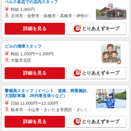
ベルク各店での店内スタッフ
時給1300円
時給 1,065円
愛知県豊明市／最寄駅：前後駅、徳重駅 ◆
古河市・佐野市・前橋市・高崎市・伊勢崎市・太田市・館林市・
桜通線鳴子北駅・鶴舞線原駅からもバスを利用で
きます ≪車通勤可≫ ◆駐車場についてはご自身
のご都合に合わせてご検討ください。
詳細を見る
とりあえずキープ
詳細を見る
キープ
派遣社員
ビルの清掃スタッフ
パーソルテンプスタッフ株式会社 中部コーディネートセンター二課
時給 1,200円〜1,200円
（医療）/26-0608395
大阪市北区
［残業なし&土日祝休］キレイなオフィスでデ
スクワークのお仕事しませんか
詳細を見る
とりあえずキープ
時給1300円
愛知県豊明市／最寄駅：前後駅、徳重駅 ≪
車通勤可≫ ◆駐車場についてはご自身のご都合に
警備員スタッフ（イベント、道路、商業施設、
合わせてご検討ください。
大型駐車場、JR列車見張りなど）
詳細を見る
キープ
日給 11,000円〜12,100円
栃木市・小山市・さいたま市西区・さいたま市岩槻区・久喜市・
派遣社員
パーソルテンプスタッフ株式会社 中部コーディネートセンター二課
詳細を見る
とりあえずキープ
（刈谷）/26-0538532
［9月×豊明市］未経験からでも開始できる＊