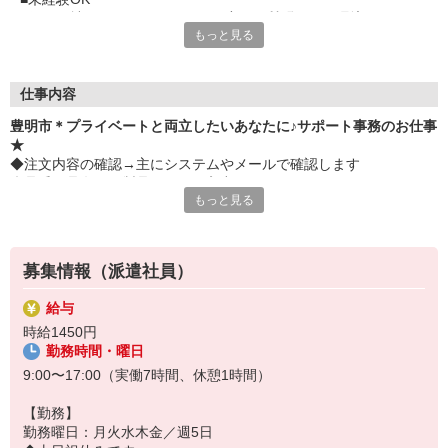
■優しい社員さんばかりなので何度でも質問できる環境です。
もっと見る
■フォロー体制
■同じ業務の方がいるのではじめてでも安心ですね
■お仕事の流れが決まっているので覚えてしまえばルーティンワ
ークです
仕事内容
豊明市＊プライベートと両立したいあなたに♪サポート事務のお仕事
★
◆注文内容の確認→主にシステムやメールで確認します
◆品番や品名など製品のデータ入力
もっと見る
◆社内資料の作成、売り上げテータの入力→既存のExcelフォーマッ
トに入力するのみ！
◆電話・メール対応
募集情報（派遣社員）
給与
時給1450円
勤務時間・曜日
9:00〜17:00（実働7時間、休憩1時間）
【勤務】
勤務曜日：月火水木金／週5日