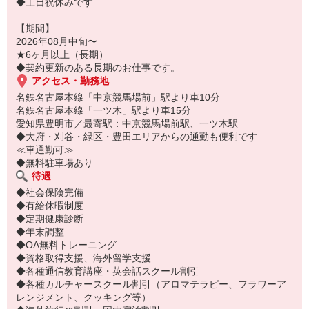
◆土日祝休みです
【期間】
2026年08月中旬〜
★6ヶ月以上（長期）
◆契約更新のある長期のお仕事です。
アクセス・勤務地
名鉄名古屋本線「中京競馬場前」駅より車10分
名鉄名古屋本線「一ツ木」駅より車15分
愛知県豊明市／最寄駅：中京競馬場前駅、一ツ木駅
◆大府・刈谷・緑区・豊田エリアからの通勤も便利です
≪車通勤可≫
◆無料駐車場あり
待遇
◆社会保険完備
◆有給休暇制度
◆定期健康診断
◆年末調整
◆OA無料トレーニング
◆資格取得支援、海外留学支援
◆各種通信教育講座・英会話スクール割引
◆各種カルチャースクール割引（アロマテラピー、フラワーア
レンジメント、クッキング等）