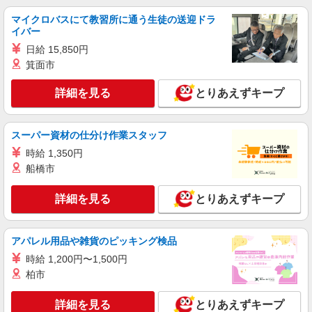
サポート事務のお仕事
マイクロバスにて教習所に通う生徒の送迎ドラ
時給1450円
イバー
愛知県豊明市／最寄駅：前後駅、徳重駅 ■緑
日給 15,850円
区・刈谷・大府などからも通いやすい♪ ≪車通
箕面市
勤可≫ ■駐車場あり
詳細を見る
キープ
詳細を見る
とりあえずキープ
派遣社員
スーパー資材の仕分け作業スタッフ
パーソルテンプスタッフ株式会社 中部コーディネートセンター二課
（医療）/26-0376144
時給 1,350円
［未経験OK］受付＋データ入力◇事務★ほぼ
船橋市
同期もいます♪＠豊明
時給1300円
詳細を見る
とりあえずキープ
愛知県豊明市／最寄駅：前後駅、徳重駅 ≪
車通勤可≫ ◆駐車場についてはご自身のご都合に
合わせてご検討ください。
アパレル用品や雑貨のピッキング検品
詳細を見る
キープ
時給 1,200円〜1,500円
柏市
派遣社員
パーソルテンプスタッフ株式会社 中部コーディネートセンター二課
詳細を見る
とりあえずキープ