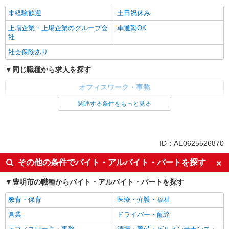
派遣社員
未経験歓迎
土日祝休み
パーソルテンプスタッフ株式会社 中部コーディネートセンター二課
上場企業・上場企業のグループ会
車通勤OK
（医療）/26-0588762
社
［未経験OK］長期☆安定の病院で受付＋デー
社会保険あり
タ入力のオシゴト○
時給1300円
同じ職種から求人を探す
愛知県豊明市／最寄駅：前後駅、徳重駅 ≪
車通勤可≫ ◆駐車場についてはご自身のご都合に
オフィスワーク・事務
合わせてご検討ください。
一般・営業事務
関連する条件をもっと見る
詳細を見る
キープ
同じ特徴から求人を探す
未経験歓迎
土日祝休み
ID：AE0625526870
上場企業・上場企業のグループ会
車通勤OK
その他の条件でバイト・アルバイト・パートを探す
社
社会保険あり
豊明市の職種からバイト・アルバイト・パートを探す
教育・保育
医療・介護・福祉
営業
ドライバー・配達