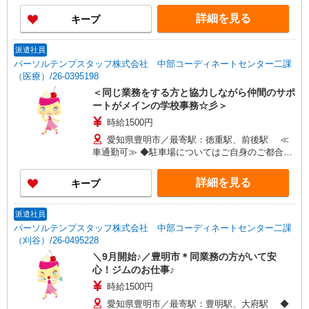
詳細を見る
キープ
派遣社員
パーソルテンプスタッフ株式会社 中部コーディネートセンター二課
（医療）/26-0395198
＜同じ業務をする方と協力しながら仲間のサポ
ートがメインの学校事務☆彡＞
時給1500円
愛知県豊明市／最寄駅：徳重駅、前後駅 ≪
車通勤可≫ ◆駐車場についてはご自身のご都合に
合わせてご検討ください
詳細を見る
キープ
派遣社員
パーソルテンプスタッフ株式会社 中部コーディネートセンター二課
（刈谷）/26-0495228
＼9月開始♪／豊明市＊同業務の方がいて安
心！ジムのお仕事♪
時給1500円
愛知県豊明市／最寄駅：豊明駅、大府駅 ◆