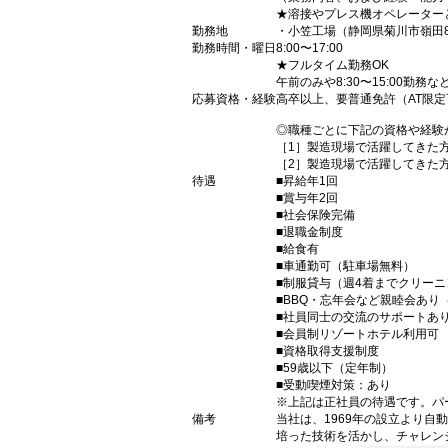
★溶接やプレス機オペレーター
勤務地
・小笠工場（静岡県菊川市嶺田8
勤務時間・曜日
8:00〜17:00
★フルタイム勤務OK
午前のみや8:30〜15:00
応募資格・経験
高卒以上、要普通免許（AT限定
◎職種ごとに下記の資格や経験
［1］製造現場で活躍してきた
［2］製造現場で活躍してきた
待遇
■昇給年1回
■賞与年2回
■社会保険完備
■退職金制度
■給食有
■車通勤可（駐車場無料）
■制服貸与（週4着までクリー
■BBQ・忘年会など親睦会あり
■社員同士の交流のサポートあ
■会員制リゾートホテル利用可
■資格取得支援制度
■59歳以下（定年制）
■受動喫煙対策：あり
※上記は正社員の待遇です。パ
備考
当社は、1969年の設立より
培った技術を活かし、チャレン