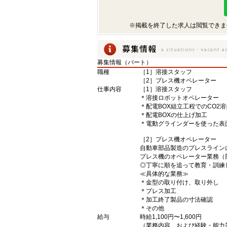
※掲載を終了した求人は閲覧できま
募集情報（パート）
職種
［1］溶接スタッフ
［2］プレス機オペレーター
仕事内容
［1］溶接スタッフ
＊溶接ロボットオペレーター
＊配電BOX組立工程でのCO2
＊配電BOXの仕上げ加工
＊電動グラインダーを使った表
［2］プレス機オペレーター
自動車部品製造のプレスライン
プレス機のオペレーター業務（
◎丁寧に順を追って教育・訓練
≪具体的な業務≫
＊金型の取り付け、取り外し
＊プレス加工
＊加工終了製品の寸法確認
＊その他
給与
時給1,100円〜1,600円
（業務内容、および経験・能力