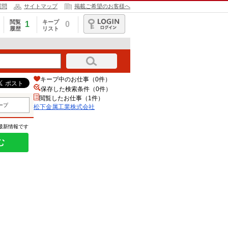
質問
サイトマップ
掲載ご希望のお客様へ
閲覧
キープ
1
0
履歴
リスト
ログイン
キープ中のお仕事（0件）
保存した検索条件（
0
件）
閲覧したお仕事（1件）
ープ
松下金属工業株式会社
の最新情報です
む