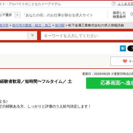
よくある
バイト・アルバイトのことならイーアイデム
保存した
0
リア選択
「あなたの街」のお仕事が探せる求人サイト
検索条件
掛川市
>
掛川市の製造・組立・加工
>
掛川駅
> 松下金属工業株式会社の求人情報詳細
キ
更新日：2026/06/26 ※更新日時点
経験者歓迎／短時間〜フルタイム／ 土
応募画面へ進
よる）
ての経験ある方、しっかりと評価のうえ給与決定します！
）