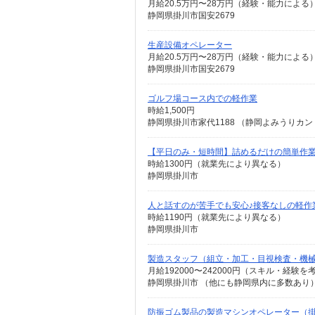
月給20.5万円〜28万円（経験・能力によ
静岡県掛川市国安2679
生産設備オペレーター
月給20.5万円〜28万円（経験・能力によ
静岡県掛川市国安2679
ゴルフ場コース内での軽作業
時給1,500円
静岡県掛川市家代1188 （静岡よみうりカ
【平日のみ・短時間】詰めるだけの簡単作
時給1300円（就業先により異なる）
静岡県掛川市
人と話すのが苦手でも安心♪接客なしの軽作
時給1190円（就業先により異なる）
静岡県掛川市
製造スタッフ（組立・加工・目視検査・機
月給192000〜242000円（スキル・経験を
防振ゴム製品の製造マシンオペレーター（