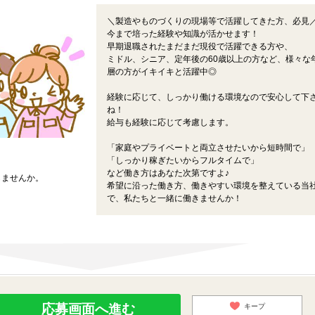
＼製造やものづくりの現場等で活躍してきた方、必見
今まで培った経験や知識が活かせます！
早期退職されたまだまだ現役で活躍できる方や、
ミドル、シニア、定年後の60歳以上の方など、様々な
層の方がイキイキと活躍中◎
経験に応じて、しっかり働ける環境なので安心して下
ね！
給与も経験に応じて考慮します。
「家庭やプライベートと両立させたいから短時間で」
「しっかり稼ぎたいからフルタイムで」
など働き方はあなた次第ですよ♪
しませんか。
希望に沿った働き方、働きやすい環境を整えている当
で、私たちと一緒に働きませんか！
応募画面へ進む
キープ