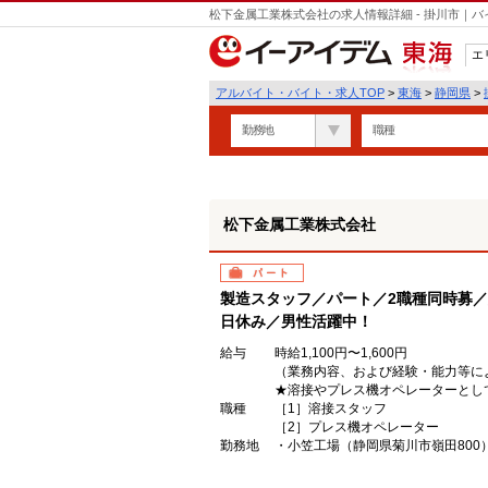
松下金属工業株式会社の求人情報詳細 - 掛川市｜
エ
東海
アルバイト・バイト・求人TOP
>
東海
>
静岡県
>
勤務地
職種
松下金属工業株式会社
パート
製造スタッフ／パート／2職種同時募／
日休み／男性活躍中！
給与
時給1,100円〜1,600円
（業務内容、および経験・能力等に
★溶接やプレス機オペレーターとし
職種
［1］溶接スタッフ
［2］プレス機オペレーター
勤務地
・小笠工場（静岡県菊川市嶺田800