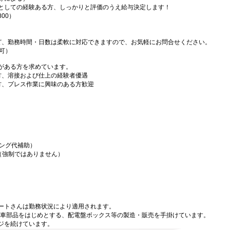
としての経験ある方、しっかりと評価のうえ給与決定します！
00）
勤務など、勤務時間・日数は柔軟に対応できますので、お気軽にお問合せください。
可）
がある方を求めています。
方、溶接および仕上の経験者優遇
方、プレス作業に興味のある方歓迎
ニング代補助）
（強制ではありません）
り
ートさんは勤務状況により適用されます。
自動車部品をはじめとする、配電盤ボックス等の製造・販売を手掛けています。
ジを続けています。