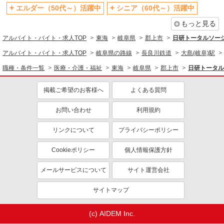
エルダー（50代～）活躍中
シニア（60代～）活躍中
もっと見る
アルバイト・バイト・求人TOP
東海
岐阜県
郡上市
日研トータルソー
アルバイト・バイト・求人TOP
岐阜県の路線
長良川鉄道
大島(岐阜)駅
職種・条件一覧
医療・介護・福祉
東海
岐阜県
郡上市
日研トータル
掲載ご希望のお客様へ
よくある質問
お問い合わせ
利用規約
リンクについて
プライバシーポリシー
Cookieポリシー
個人情報保護方針
メールサービスについて
サイト運営会社
サイトマップ
(c) AIDEM Inc.