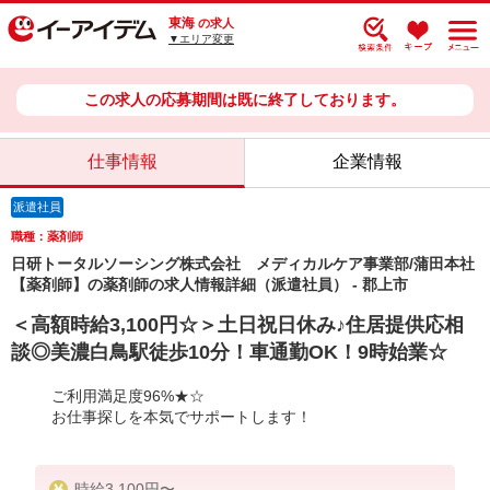
東海
の求人
▼エリア変更
この求人の応募期間は既に終了しております。
仕事情報
企業情報
派遣社員
職種：薬剤師
日研トータルソーシング株式会社 メディカルケア事業部/蒲田本社
【薬剤師】の薬剤師の求人情報詳細（派遣社員） - 郡上市
＜高額時給3,100円☆＞土日祝日休み♪住居提供応相
談◎美濃白鳥駅徒歩10分！車通勤OK！9時始業☆
ご利用満足度96%★☆
お仕事探しを本気でサポートします！
時給3,100円〜