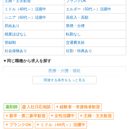
主婦・主夫歓迎
ブランクOK
ミドル（40代～）活躍中
エルダー（50代～）活躍中
シニア（60代～）活躍中
高収入・高額
昇給あり
禁煙・分煙
残業ほぼなし
転勤なし
登録制
交通費支給
社会保険あり
社割・特典あり
同じ職種から求人を探す
医療・介護・福祉
薬剤師
関連する条件をもっと見る
同じ特徴から求人を探す
ミドル（40代～）活躍中
交通費支給
薬剤師
入社日応相談
経験者・有資格者歓迎
社会保険あり
新卒・第二新卒歓迎
女性活躍中
主婦・主夫歓迎
ブランクOK
ミドル（40代～）活躍中