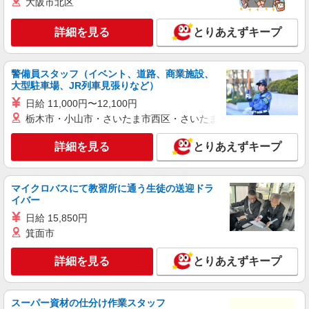
Ecco
大阪市北区
シューズ・バッグの販売スタッフ
詳細を見る
とりあえずキープ
［正社員］月給230,000円〜260,000円 ※経
験・能力により優遇・決定します ※試用期間は3
ヶ月です。そのほかの条件に変更はありません ・
岐阜県土岐市土岐ヶ丘1-2 土岐プレミアム・
インセンティブ支給あり ・制靴年2回・各2足支給
警備員スタッフ（イベント、道路、商業施設、
アウトレット
・勤務時着用私服の購入補助金あり ・社員割引制
大型駐車場、JR列車見張りなど）
度
日給 11,000円〜12,100円
詳細を見る
キープ
栃木市・小山市・さいたま市西区・さいたま市岩槻区・久喜市・
アルバイト
詳細を見る
とりあえずキープ
DIESEL OUTLET土岐
ショップスタッフ
時給：1,500円（学生アルバイトなど扶養範囲
マイクロバスにて教習所に通う生徒の送迎ドラ
内勤務の方） ★繁忙期は時給アップあり！
イバー
DIESEL OUTLET土岐 （岐阜県土岐市土岐ヶ
日給 15,850円
丘1丁目2番地 土岐プレミアム・アウトレット
箕面市
NO.760） ★マイカー通勤OK★ 【受動喫煙防止対
策】 屋内原則禁煙（喫煙室あり）
詳細を見る
キープ
詳細を見る
とりあえずキープ
正社員
スーパー資材の仕分け作業スタッフ
DIESEL OUTLET 土岐