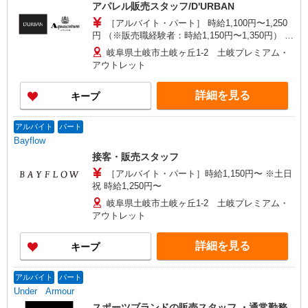
アパレル販売スタッフ/D'URBAN
［アルバイト・パート］ 時給1,100円〜1,250
円 （※販売職経験者：時給1,150円〜1,350円） □
能力、経験を考慮します 頑張りに応じて給与
岐阜県土岐市土岐ヶ丘1-2 土岐プレミアム・
UPの可能性あり □別途交通費全額支給 □1日あた
アウトレット
り実働6.5時間以上(別途休憩あり)×週3日から相談
OK！
詳細を見る
キープ
アルバイト
パート
Bayflow
接客・販売スタッフ
［アルバイト・パート］時給1,150円〜 ※土日
祝 時給1,250円〜
岐阜県土岐市土岐ヶ丘1-2 土岐プレミアム・
アウトレット
詳細を見る
キープ
アルバイト
パート
Under Armour
スポーツブランドの販売スタッフ ・通常勤務