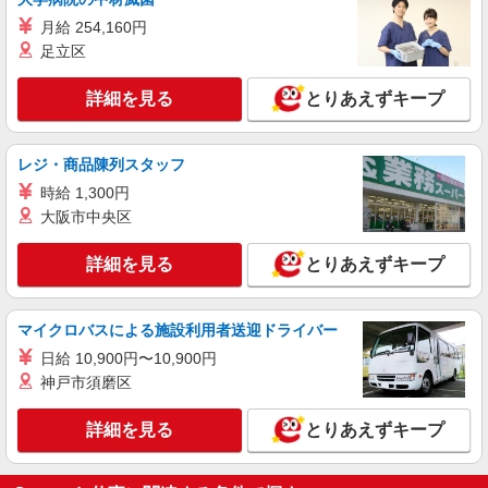
アパレル・アウトドア販売スタッフ
月給 254,160円
［アルバイト・パート］時給1,200円〜1,400円
足立区
［契約社員］月給190,000円〜400,000円 ※経験・
能力により優遇します。
岐阜県土岐市土岐ヶ丘1-2 土岐プレミアム・
詳細を見る
アウトレット
とりあえずキープ
詳細を見る
キープ
レジ・商品陳列スタッフ
時給 1,300円
アルバイト
パート
大阪市中央区
Samsonite
キャリーケース、鞄の販売スタッフ
詳細を見る
とりあえずキープ
［アルバイト・パート］時給1,200円 〜
岐阜県土岐市土岐ヶ丘1-2 土岐プレミアム・
アウトレット
マイクロバスによる施設利用者送迎ドライバー
日給 10,900円〜10,900円
詳細を見る
キープ
神戸市須磨区
アルバイト
パート
詳細を見る
とりあえずキープ
Millet
アウトドアブランドショップ［ミレー］の販売
スタッフ