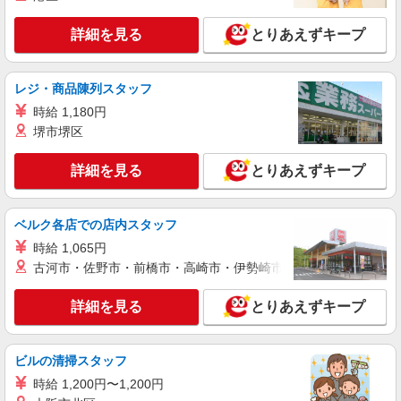
Kate Spade New York
【正社員】接客販売スタッフ
詳細を見る
とりあえずキープ
［正社員］ 月給250,000円〜 ※経験能力考
慮します ※試用期間3か月（同条件）
レジ・商品陳列スタッフ
岐阜県土岐市土岐ヶ丘1-2 土岐プレミアム・
アウトレット
時給 1,180円
堺市堺区
詳細を見る
キープ
詳細を見る
とりあえずキープ
アルバイト
Coach
ベルク各店での店内スタッフ
【長期アルバイト】COACH 接客販売スタッフ
時給 1,065円
【長期アルバイト】時給1230〜1300円 販売
員：時給1300円／販売アシスタント：時給1230円
古河市・佐野市・前橋市・高崎市・伊勢崎市・太田市・館林市・
※経験能力考慮 ※試用期間(同条件)3か月間
岐阜県土岐市土岐ヶ丘1-2 土岐プレミアム・
アウトレット
詳細を見る
とりあえずキープ
詳細を見る
キープ
ビルの清掃スタッフ
時給 1,200円〜1,200円
正社員