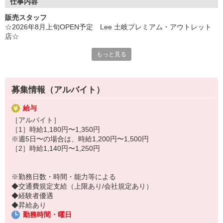
フルタイムで勤務できる方は特に大歓迎します☆
仕事内容
シフトはぜひご相談ください♪
販売スタッフ
☆2026年8月上旬OPEN予定 Lee 土岐プレミアム・アウトレット
一緒に居心地の良いお店にしていきましょう◎
店☆
一緒に働く仲間を大切にしたいので、何でもスグに相談してくだ
さいね。
もっと見る
ジーンズが好き、アパレルに興味がある方や未経験の方も、興味が
接客での経験を活かして活躍することが出来ますよ。
あれば大歓迎♪
あなたの経験を当社で活かしてください◎
もちろんアパレル業界未経験でも大歓迎です！
☆新店舗にてオープニングメンバー大募集☆
募集情報（アルバイト）
今回はみんながゼロからスタート！一緒に良いお店を作りましょう♪
給与
☆シフトは週3日〜、1日4,5時間〜OK、フルタイム希望の方は特に
［アルバイト］
大歓迎☆
［1］時給1,180円〜1,350円
主婦・主夫、大学生、専門学生の方、皆さん大歓迎♪
※週5日〜の場合は、時給1,200円〜1,500円
副業・WワークもOK◎
［2］時給1,140円〜1,250円
お客様への接客販売や店舗運営業務をお任せします。
※勤務日数・時間・能力等による
【具体的な業務例】
◆交通費規定支給（上限あり/会社規定あり）
■接客や販売
◆経験者優遇
・お客様へのお声がけ
◆昇給あり
・サイズ選びやコーディネートのご提案
勤務時間・曜日
■レジ・お会計