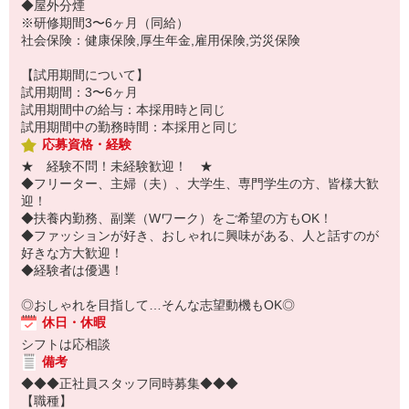
◆屋外分煙
※研修期間3〜6ヶ月（同給）
社会保険：健康保険,厚生年金,雇用保険,労災保険
【試用期間について】
試用期間：3〜6ヶ月
試用期間中の給与：本採用時と同じ
試用期間中の勤務時間：本採用と同じ
応募資格・経験
★ 経験不問！未経験歓迎！ ★
◆フリーター、主婦（夫）、大学生、専門学生の方、皆様大歓
迎！
◆扶養内勤務、副業（Wワーク）をご希望の方もOK！
◆ファッションが好き、おしゃれに興味がある、人と話すのが
好きな方大歓迎！
◆経験者は優遇！
◎おしゃれを目指して…そんな志望動機もOK◎
休日・休暇
シフトは応相談
備考
◆◆◆正社員スタッフ同時募集◆◆◆
【職種】