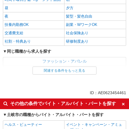
昼
夕方
夜
髪型・髪色自由
扶養内勤務OK
副業・WワークOK
交通費支給
社会保険あり
社割・特典あり
研修制度あり
同じ職種から求人を探す
ファッション・アパレル
アパレル販売
関連する条件をもっと見る
販売・接客サービス
量販店・大型SC・百貨店
ID：AE0623454461
同じ特徴から求人を探す
その他の条件でバイト・アルバイト・パートを探す
未経験歓迎
大学生歓迎
土岐市の職種からバイト・アルバイト・パートを探す
週2～3日勤務OK
扶養内勤務OK
副業・WワークOK
交通費支給
ヘルス・ビューティー
イベント・キャンペーン・アミュ