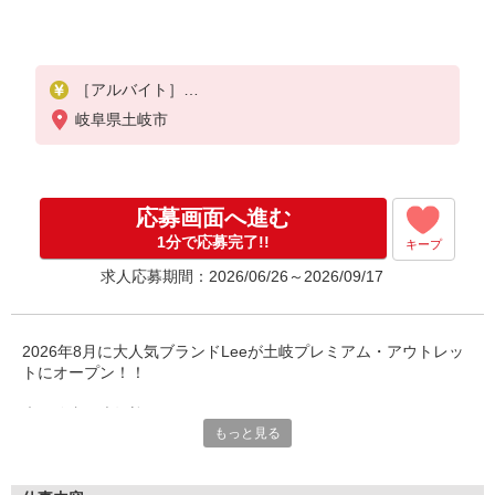
［アルバイト］
［1］時給1,180円〜1,350円
岐阜県土岐市
※週5日〜の場合は、時給1,200円〜1,500円
［2］時給1,140円〜1,250円
応募画面へ進む
※勤務日数・時間・能力等による
◆交通費規定支給（上限あり/会社規定あり）
1分で応募完了!!
キープ
◆経験者優遇
求人応募期間：2026/06/26～2026/09/17
◆昇給あり
2026年8月に大人気ブランドLeeが土岐プレミアム・アウトレッ
トにオープン！！
未経験者も大歓迎です♪
もっと見る
［1］週3〜5日から、1日4〜5時間から相談OK
［2］週2〜3日から、1日5時間から相談OK
扶養内や副業WワークなどもOK！