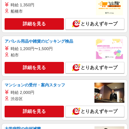
ショップスタッフ（未経験OK）
時給 1,350円
船橋市
月給220,000円〜280,000円 （経験・能力によ
る） ※試用期間3ヶ月（条件は同様） 【給与例】
月給250,000円 別途、残業代全額支給 (社会人経
詳細を見る
DIESEL OUTLET 土岐 （岐阜県土岐市土岐ヶ
とりあえずキープ
験2年、アパレル経験あり)
丘1丁目2番地 土岐ﾌﾟﾚﾐｱﾑ･ｱｳﾄﾚｯﾄ NO.760） マイ
カー通勤OK！★ 【受動喫煙防止対策】 屋内原則
禁煙（喫煙室あり）
アパレル用品や雑貨のピッキング検品
詳細を見る
キープ
時給 1,200円〜1,500円
アルバイト
柏市
パート
Skechers
販売スタッフ、在庫管理スタッフ
詳細を見る
とりあえずキープ
［アルバイト・パート］時給1,300円〜 ※6か
月間の試用期間も同額！！
マンションの受付・案内スタッフ
岐阜県土岐市土岐ヶ丘1-2 土岐プレミアム・
アウトレット
時給 2,000円
渋谷区
詳細を見る
キープ
詳細を見る
とりあえずキープ
アルバイト
パート
契約社員
Salomon
大学病院の中材滅菌