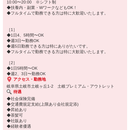
・会計レジ対応
10:00〜20:00 ※シフト制
・ラッピングなど
◆扶養内・副業・WワークなどもOK！
■商品管理
◆フルタイムで勤務できる方は特に大歓迎いたします。
・店頭への商品出し（レイアウト調整含む）
・納品対応、ストックの整理整頓
■店内の美化
［1］
・開店前/閉店後の清掃
◆1日4、5時間〜OK
・店頭のハンガー掛け直しなど
◆週3日〜勤務OK
◆週5日勤務できる方は特にありがたいです。
★未経験の不安をサポートします！★
◆フルタイムで勤務できる方は特に大歓迎いたします。
商品知識やレジの操作、お客様への上手な話しかけ方まで丁寧にお
教えします。
［2］
人気アイテムをお得に購入できるスタッフ割引もあり。
◆1日5時間〜OK
◆週2、3日〜勤務OK
アクセス・勤務地
岐阜県土岐市土岐ヶ丘1-2 土岐プレミアム・アウトレット
待遇
◆社会保険完備
◆交通費規定支給(上限あり会社規定添)
◆昇給あり
◆茶髪可
◆社販あり
◆経験者優遇