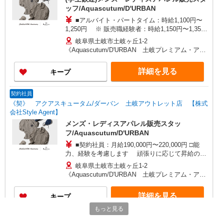
ッフ/Aquascutum/D'URBAN
■アルバイト・パートタイム：時給1,100円〜
1,250円 ※ 販売職経験者：時給1,150円〜1,350
円 □能力、経験を考慮します 頑張りに応じて昇
岐阜県土岐市土岐ヶ丘1-2
給の可能性あり □別途交通費全額支給
《Aquascutum/D'URBAN 土岐プレミアム・アウ
トレット店》
詳細を見る
キープ
契約社員
《契》 アクアスキュータム/ダーバン 土岐アウトレット店 【株式
会社Style Agent】
メンズ・レディスアパレル販売スタッ
フ/Aquascutum/D'URBAN
■契約社員：月給190,000円〜220,000円 □能
力、経験を考慮します 頑張りに応じて昇給の可
能性あり □別途交通費全額支給 □役職任用時、各
岐阜県土岐市土岐ヶ丘1-2
種手当あり □アルバイト・パートタイムスタッフ
《Aquascutum/D'URBAN 土岐プレミアム・アウ
(時給1,100円〜1,350円)同時募集中！ ・1日あたり
トレット店》
実働6.5時間〜最大7.5時間(別途休憩あり)×週3日か
詳細を見る
キープ
ら相談OK！
もっと見る