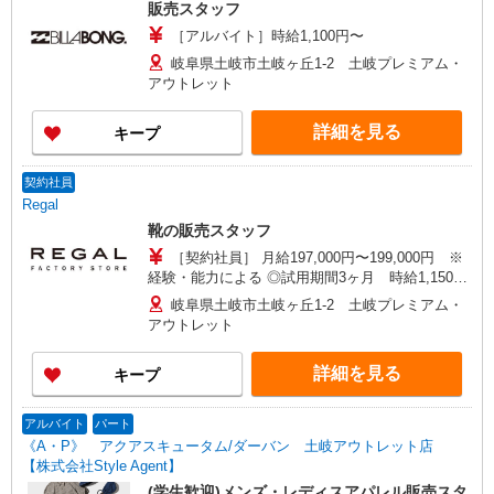
販売スタッフ
［アルバイト］時給1,100円〜
岐阜県土岐市土岐ヶ丘1-2 土岐プレミアム・
アウトレット
詳細を見る
キープ
契約社員
Regal
靴の販売スタッフ
［契約社員］ 月給197,000円〜199,000円 ※
経験・能力による ◎試用期間3ヶ月 時給1,150円
◎店舗目標達成時の報奨金制度あり（個人ノルマ
岐阜県土岐市土岐ヶ丘1-2 土岐プレミアム・
ではありません）
アウトレット
詳細を見る
キープ
アルバイト
パート
《A・P》 アクアスキュータム/ダーバン 土岐アウトレット店
【株式会社Style Agent】
(学生歓迎)メンズ・レディスアパレル販売スタ