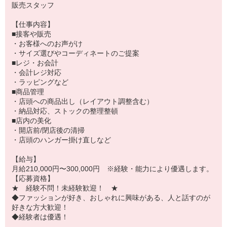
販売スタッフ
【仕事内容】
■接客や販売
・お客様へのお声がけ
・サイズ選びやコーディネートのご提案
■レジ・お会計
・会計レジ対応
・ラッピングなど
■商品管理
・店頭への商品出し（レイアウト調整含む）
・納品対応、ストックの整理整頓
■店内の美化
・開店前/閉店後の清掃
・店頭のハンガー掛け直しなど
【給与】
月給210,000円〜300,000円 ※経験・能力により優遇します。
【応募資格】
★ 経験不問！未経験歓迎！ ★
◆ファッションが好き、おしゃれに興味がある、人と話すのが
好きな方大歓迎！
◆経験者は優遇！