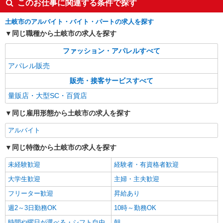
このお仕事に関連する条件で探す
［アルバイト・パート］時給1,500円 ※試用期
間（3ヶ月間）：時給1,300円
土岐市のアルバイト・バイト・パートの求人を探す
岐阜県土岐市土岐ヶ丘1-2 土岐プレミアム・
同じ職種から土岐市の求人を探す
アウトレット
ファッション・アパレルすべて
詳細を見る
キープ
アパレル販売
販売・接客サービスすべて
アルバイト
パート
Callaway
量販店・大型SC・百貨店
ゴルフ用品・アパレルの販売接客スタッフ
同じ雇用形態から土岐市の求人を探す
［フルタイム］ 給与：1,300円〜1,700円 ［パ
ート・学生］ 給与：1,200円 （経験・スキルを考
アルバイト
慮） ※試用期間有り（2〜3ヶ月）あり：同条件
岐阜県土岐市土岐ヶ丘1-2 土岐プレミアム・
※経験・能力により優遇します
同じ特徴から土岐市の求人を探す
アウトレット
未経験歓迎
経験者・有資格者歓迎
詳細を見る
キープ
大学生歓迎
主婦・主夫歓迎
フリーター歓迎
昇給あり
週2～3日勤務OK
10時～勤務OK
時間や曜日が選べる・シフト自由
朝