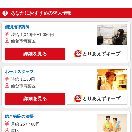
正社員
As Know As
あなたにおすすめの求人情報
販売スタッフ
［正社員］月給240,000円〜 ★アウトレット勤
務手当：一律10,000円含む！ ※交通費別途支給
個別指導講師
（1月上限30,000円） ※年齢やキャリアにより考
岐阜県土岐市土岐ヶ丘1-2 土岐プレミアム・
時給 1,040円〜1,390円
慮いたします。 ※土日祝日出勤手当1日に付き
アウトレット
仙台市青葉区
1,000円（正社員のみ） ※入社後3ヶ月間の試用期
間中：平日時給1,200円／土日祝時給1,400円
詳細を見る
キープ
詳細を見る
とりあえずキープ
パート
Showa Nishikawa
ホールスタッフ
寝装品の販売スタッフ
時給 1,150円
［パート］時給1,300円〜＋インセンティブ ※
仙台市青葉区
経験・能力により優遇します ◎販売ノルマがない
ので安心 ◎販売実績優秀者にはインセンティブ
岐阜県土岐市土岐ヶ丘1-2 土岐プレミアム・
詳細を見る
とりあえずキープ
あり 数字のプレッシャーに追われる心配はなく、
アウトレット
売れた時に収入がアップする「いいとこ取り」な
ので 安心してスタートできます！
詳細を見る
キープ
総合病院の清掃
月給 257,400円
正社員
港区