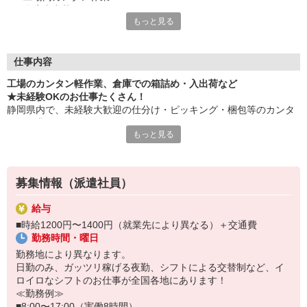
・倉庫内出荷
もっと見る
・ケア施設での配膳
・スーパーマーケットでの惣菜調理 など
≪性別問わずご活躍中！≫
仕事内容
一人ひとりのスキルや希望条件に応じてお仕事ご紹介します！
工場のカンタン軽作業、倉庫での箱詰め・入出荷など
車通勤・バイク通勤OKも多数あり！「交通費支給OK！」
★未経験OKのお仕事たくさん！
自宅から通いやすいお仕事お探しの方もぜひご登録下さい☆
静岡県内で、未経験大歓迎の仕分け・ピッキング・梱包等のカンタ
ン軽作業あります！
★即払いサービスあり
もっと見る
勤務実績に応じて給与の一部を給料日前にお支払いOK
お気軽に当社担当までお問い合わせください。（当社規定あり）
※原則月払いでの給与支払です。
募集情報（派遣社員）
＜あんしん資格取得制度＞
就業中の方にはフォークリフト・クレーン・玉掛け・溶接の資格
給与
取得を全力サポート！講習料・受験料を全額当社負担します。
■時給1200円〜1400円（就業先により異なる）＋交通費
勤務時間・曜日
勤務地により異なります。
日勤のみ、ガッツリ稼げる夜勤、シフトによる交替制など、イ
ロイロなシフトのお仕事が全国各地にあります！
≪勤務例≫
■8:00〜17:00（実働8時間）