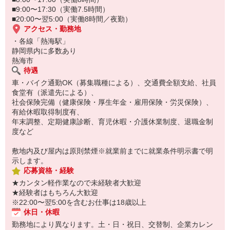
■9:00〜17:30（実働7.5時間）
■20:00〜翌5:00（実働8時間／夜勤）
アクセス・勤務地
・各線「熱海駅」
静岡県内に多数あり
熱海市
待遇
車・バイク通勤OK（募集職種による）、交通費全額支給、社員
食堂有（派遣先による）、
社会保険完備（健康保険・厚生年金・雇用保険・労災保険）、
有給休暇取得制度有、
年末調整、定期健康診断、育児休暇・介護休業制度、退職金制
度など
敷地内及び屋内は原則禁煙※就業前までに就業条件明示書で明
示します。
応募資格・経験
★カンタン軽作業なので未経験者大歓迎
★経験者はもちろん大歓迎
※22:00〜翌5:00を含むお仕事は18歳以上
休日・休暇
勤務地により異なります。土・日・祝日、交替制、企業カレン