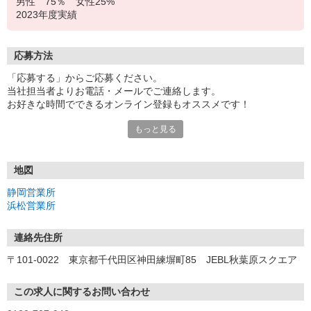
男性 75％ 女性25%
2023年度実績
応募方法
「応募する」からご応募ください。
当社担当者よりお電話・メールでご連絡します。
お好きな時間でできるオンライン登録もオススメです！
もっと見る
＜静岡営業所＞
〒420-0857 静岡県静岡市葵区御幸町11-30 エクセルワード静岡
ビル 11F
地図
＜浜松営業所＞
静岡営業所
〒430-7708 静岡県浜松市中区板屋町111-2 浜松アクトタワー 8
浜松営業所
F
連絡先住所
〒101-0022 東京都千代田区神田練塀町85 JEBL秋葉原スクエア
この求人に関するお問い合わせ