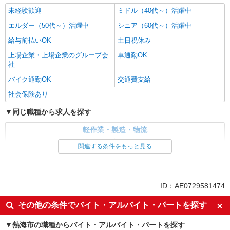
未経験歓迎
ミドル（40代～）活躍中
エルダー（50代～）活躍中
シニア（60代～）活躍中
給与前払いOK
土日祝休み
上場企業・上場企業のグループ会
車通勤OK
社
バイク通勤OK
交通費支給
社会保険あり
同じ職種から求人を探す
軽作業・製造・物流
梱包・仕分け・ピッキング
入出庫・商品管理・検品・検査
関連する条件をもっと見る
同じ特徴から求人を探す
未経験歓迎
ミドル（40代～）活躍中
ID：AE0729581474
土日祝休み
上場企業・上場企業のグループ会
その他の条件でバイト・アルバイト・パートを探す
社
車通勤OK
交通費支給
熱海市の職種からバイト・アルバイト・パートを探す