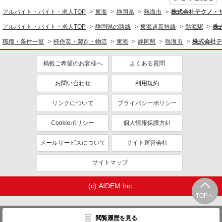
アルバイト・バイト・求人TOP
東海
静岡県
熱海市
株式会社テクノ・
アルバイト・バイト・求人TOP
静岡県の路線
東海道新幹線
熱海駅
株
職種・条件一覧
軽作業・製造・物流
東海
静岡県
熱海市
株式会社テ
掲載ご希望のお客様へ
よくある質問
お問い合わせ
利用規約
リンクについて
プライバシーポリシー
Cookieポリシー
個人情報保護方針
メールサービスについて
サイト運営会社
サイトマップ
(c) AIDEM Inc.
TOPへ
閲覧履歴を見る