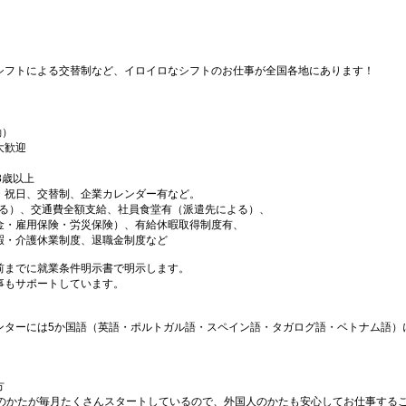
シフトによる交替制など、イロイロなシフトのお仕事が全国各地にあります！
勤）
大歓迎
18歳以上
・祝日、交替制、企業カレンダー有など。
よる）、交通費全額支給、社員食堂有（派遣先による）、
金・雇用保険・労災保険）、有給休暇取得制度有、
暇・介護休業制度、退職金制度など
前までに就業条件明示書で明示します。
事もサポートしています。
ンターには5か国語（英語・ポルトガル語・スペイン語・タガログ語・ベトナム語）
方
国のかたが毎月たくさんスタートしているので、外国人のかたも安心してお仕事する