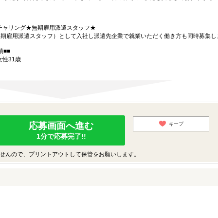
チャリング★無期雇用派遣スタッフ★
（無期雇用派遣スタッフ）として入社し派遣先企業で就業いただく働き方も同時募集し
■■
女性31歳
応募画面へ進む
キープ
1分で応募完了!!
せんので、プリントアウトして保管をお願いします。