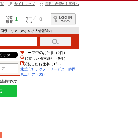
質問
サイトマップ
掲載ご希望のお客様へ
閲覧
キープ
1
0
履歴
リスト
ログイン
静岡県エリア（03）の求人情報詳細
キープ中のお仕事（0件）
保存した検索条件（
0
件）
閲覧したお仕事（1件）
ープ
株式会社テクノ・サービス 静岡
県エリア（03）
の最新情報です
む