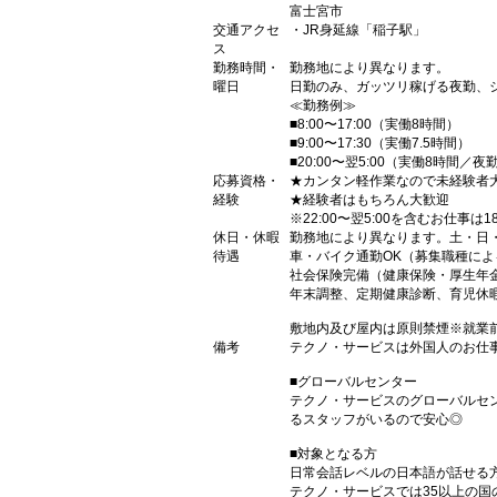
富士宮市
交通アクセ
・JR身延線「稲子駅」
ス
勤務時間・
勤務地により異なります。
曜日
日勤のみ、ガッツリ稼げる夜勤、
≪勤務例≫
■8:00〜17:00（実働8時間）
■9:00〜17:30（実働7.5時間）
■20:00〜翌5:00（実働8時間／夜
応募資格・
★カンタン軽作業なので未経験者
経験
★経験者はもちろん大歓迎
※22:00〜翌5:00を含むお仕事は
休日・休暇
勤務地により異なります。土・日
待遇
車・バイク通勤OK（募集職種に
社会保険完備（健康保険・厚生年
年末調整、定期健康診断、育児休
敷地内及び屋内は原則禁煙※就業
備考
テクノ・サービスは外国人のお仕
■グローバルセンター
テクノ・サービスのグローバルセ
るスタッフがいるので安心◎
■対象となる方
日常会話レベルの日本語が話せる
テクノ・サービスでは35以上の