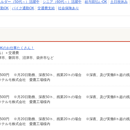
エルダー（50代～）活躍中
シニア（60代～）活躍中
給与前払いOK
土日祝休み
勤OK
バイク通勤OK
交通費支給
社会保険あり
OKのお仕事たくさん！
なる）＋交通費
津市、磐田市、沼津市、袋井市など
※テルモ株式会社 愛鷹工場様内
※テルモ株式会社 愛鷹工場様内
※テルモ株式会社 愛鷹工場様内