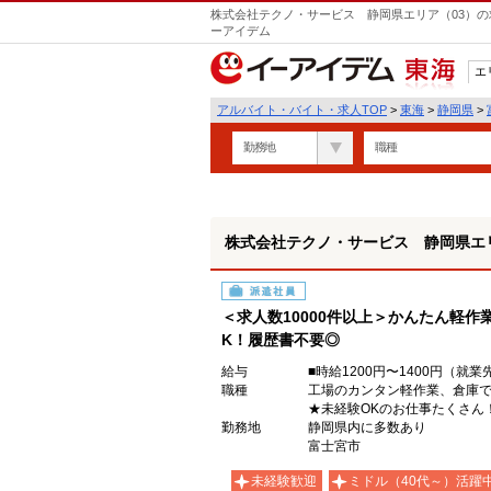
株式会社テクノ・サービス 静岡県エリア（03）の
ーアイデム
エ
東海
アルバイト・バイト・求人TOP
>
東海
>
静岡県
>
勤務地
職種
株式会社テクノ・サービス 静岡県エリ
派遣社員
＜求人数10000件以上＞かんたん軽作
K！履歴書不要◎
給与
■時給1200円〜1400円（
職種
工場のカンタン軽作業、倉庫
★未経験OKのお仕事たくさん
勤務地
静岡県内に多数あり
富士宮市
未経験歓迎
ミドル（40代～）活躍