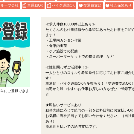
グループ会社
車通勤OK
バイク通勤OK
交通費支給
社会保険あり
≪求人件数10000件以上あり≫
たくさんのお仕事情報から希望にあったお仕事をご紹
ます！
・工場内カンタン作業
・倉庫内出荷
・ケア施設での配膳
・スーパーマーケットでの惣菜調理 など
≪性別問わずご活躍中！≫
一人ひとりのスキルや希望条件に応じてお仕事ご紹介
す！
車通勤・バイク通勤OKも多数あり！「交通費支給OK
自宅から通いやすいお仕事お探しの方もぜひご登録下
簡単にご登録できま
☆
★即払いサービスあり
勤務実績に応じて給与の一部を給料日前にお支払いOK
お気軽に当社担当までお問い合わせください。（当社
あり）
※原則月払いでの給与支払です。