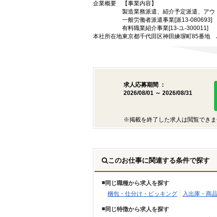
企業概要
【事業内容】
製造業務派遣、紹介予定派遣、アウ
一般労働者派遣事業[派13-080693]
有料職業紹介事業[13-ユ-300011]
本社所在地
東京都千代田区神田練塀町85番地 
求人応募期間 ：
2026/08/01 ～ 2026/08/31
※掲載を終了した求人は閲覧できま
このお仕事に関連する条件で探す
同じ職種から求人を探す
梱包・仕分け・ピッキング
入出庫・商
同じ特徴から求人を探す