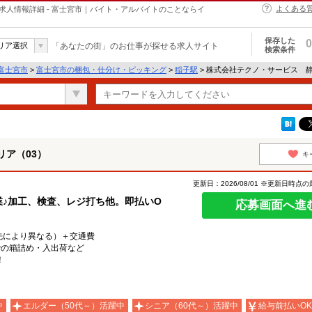
よくある
求人情報詳細 - 富士宮市｜バイト・アルバイトのことならイ
保存した
0
リア選択
「あなたの街」のお仕事が探せる求人サイト
検索条件
富士宮市
>
富士宮市の梱包・仕分け・ピッキング
>
稲子駅
> 株式会社テクノ・サービス 
ア（03）
キ
更新日：2026/08/01 ※更新日時点
業♪加工、検査、レジ打ち他。即払いO
応募画面へ進
就業先により異なる）＋交通費
での箱詰め・入出荷など
！
中
エルダー（50代～）活躍中
シニア（60代～）活躍中
給与前払いOK