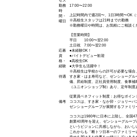
セス
勤務
17:00〜22:00
時
上記時間内で週2回〜、1日3時間〜OK
間・
※高校生スタッフは21時までの勤務
曜日
※勤務曜日や時間は、お気軽にご相談く
【営業時間】
平日 10:00〜翌2:00
土日祝 7:00〜翌2:00
応募
●未経験OK！
資
●バイトデビュー歓迎
格・
●高校生OK
経験
●大学生も活躍中！
※高校生は学校からの許可が必要な場合
待遇
すき家・はま寿司など、ゼンショーグル
備、昇給制度、正社員登用制度、食事補
（ユニオンショップ制）あり、定年制度あ
従業員ベネフィット制度：お得なポイン
備考
ココスは、すき家・なか卯・ジョリーパ
ゼンショーグループが展開するファミリ
ココスは1980年に日本に上陸し、全国
創業40周年を迎え、ゼンショーグルー
というビジョンに共感しながら、おいし
これからも「断トツ日本一のファミリー