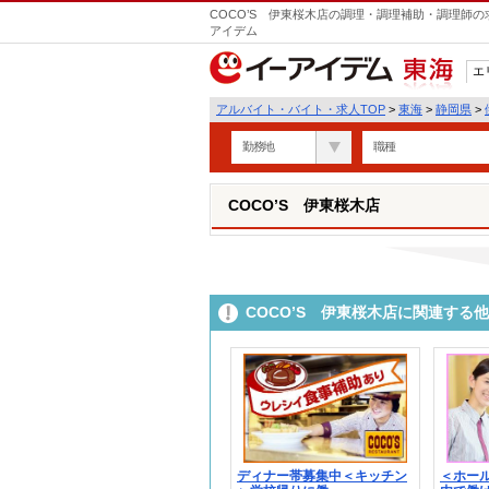
COCO’S 伊東桜木店の調理・調理補助・調理師の
アイデム
エ
東海
アルバイト・バイト・求人TOP
>
東海
>
静岡県
>
勤務地
職種
COCO’S 伊東桜木店
COCO’S 伊東桜木店に関連する
ディナー帯募集中＜キッチン
＜ホー