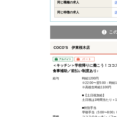
同じ職種の求人
同じ特徴の求人
こ
COCO’S 伊東桜木店
アルバイト
パート
＜キッチン＞学校帰りに働こう！ココ
食事補助／前払い制度あり♪
給与
時給1200円
※22:00〜翌5:00：時給1
※高校生時給1100円
■【土日祝加給】
土日祝は1時間当たり＋1
■特別手当
早朝手当（5:00〜8:00
職種
ココスのキッチン（フー