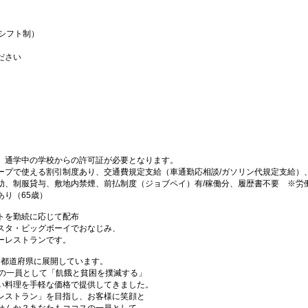
（シフト制）
ださい
、通学中の学校からの許可証が必要となります。
ープで使える割引制度あり、交通費規定支給（車通勤応相談/ガソリン代規定支給）
助、制服貸与、敷地内禁煙、前払制度（ジョブペイ）有/稼働分、履歴書不要 ※労
り（65歳）
トを勤続に応じて配布
スタ・ビッグボーイでおなじみ、
ーレストランです。
47都道府県に展開しています。
プの一員として「飢餓と貧困を撲滅する」
い料理を手軽な価格で提供してきました。
レストラン」を目指し、お客様に笑顔と