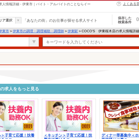
よくある
求人情報詳細 - 伊東市｜バイト・アルバイトのことならイー
保存した
0
リア選択
「あなたの街」のお仕事が探せる求人サイト
検索条件
伊東市
>
伊東市の調理・調理補助・調理師
>
伊東駅
> COCO’S 伊東桜木店の求人情報詳
他の求人をもっと見る
ル＞子育て応援！扶養
＜キッチン＞子育て応援！扶
ディナー帯募集中＜ホ