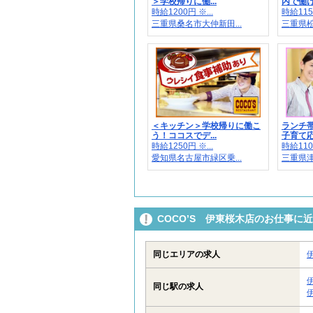
＞学校帰りに働...
内で働け
時給1200円 ※...
時給1150
三重県桑名市大仲新田...
三重県松
＜キッチン＞学校帰りに働こ
ランチ
う！ココスでデ...
子育て応
時給1250円 ※...
時給1100
愛知県名古屋市緑区乗...
三重県津
COCO’S 伊東桜木店のお仕事に
同じエリアの求人
同じ駅の求人