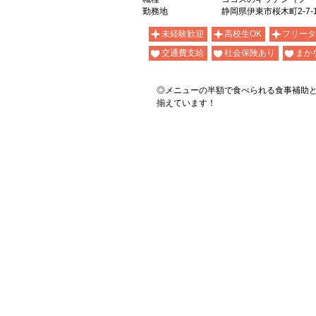
勤務地
静岡県伊東市桜木町2-7-
未経験歓迎
高校生OK
フリータ
交通費支給
社会保険あり
まか
◎メニューの半額で食べられる食事補助
揃えています！