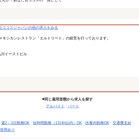
せんか？あなたもココスの一員として
社ココスジャパンの他の求人をみる
メキシカンレストラン「エルトリート」の経営を行っております。
品川イーストビル
同じ雇用形態から求人を探す
アルバイト
パート
週2～3日勤務OK
短時間勤務（1日4h以内）OK
扶養内勤務OK
交通費支給
登用あり