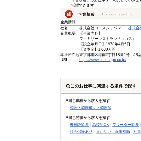
幸せを届けるお仕事を一緒にしていきま
活躍できます！
企業情報
社名
株式会社ココスジャパン
株式会
企業概要
【事業内容】
ファミリーレストラン「ココス」、
【設立年月日】1978年4月5日
【資本金】1,000万円
本社所在地
東京都港区港南2丁目18番1号 JR
URL
https://www.cocos-jpn.co.jp/
このお仕事に関連する条件で探す
同じ職種から求人を探す
調理・調理補助・調理師
同じ特徴から求人を探す
未経験歓迎
高校生OK
フリーター歓迎
社会保険あり
まかない・食事補助
社員