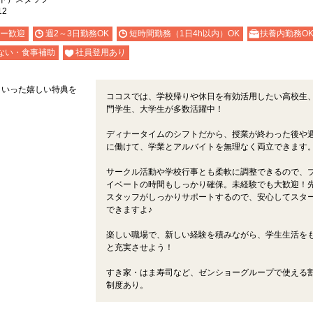
12
ー歓迎
週2～3日勤務OK
短時間勤務（1日4h以内）OK
扶養内勤務O
ない・食事補助
社員登用あり
といった嬉しい特典を
ココスでは、学校帰りや休日を有効活用したい高校生
門学生、大学生が多数活躍中！
ディナータイムのシフトだから、授業が終わった後や
に働けて、学業とアルバイトを無理なく両立できます
サークル活動や学校行事とも柔軟に調整できるので、
イベートの時間もしっかり確保。未経験でも大歓迎！
スタッフがしっかりサポートするので、安心してスタ
できますよ♪
楽しい職場で、新しい経験を積みながら、学生生活を
と充実させよう！
すき家・はま寿司など、ゼンショーグループで使える
制度あり。