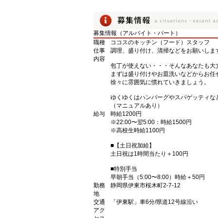
募集情報（アルバイト・パート）
職種
ココスのキッチン（フード）スタッフ
仕事
調理、盛り付け、清掃などをお願いしま
内容
包丁が使えない・・・そんなあなたも大
まずは盛り付けやお皿洗いなどからお任
徐々に雰囲気に慣れていきましょう。
ゆくゆくはハンバーグやスパゲッティな
（マニュアルあり）
給与
時給1200円
※22:00〜翌5:00：時給1500円
※高校生時給1100円
■【土日祝加給】
土日祝は1時間当たり＋100円
■特別手当
早朝手当（5:00〜8:00）時給＋50円
勤務
静岡県伊東市桜木町2-7-12
地
交通
「伊東駅」車6分/県道12号線沿い
アク