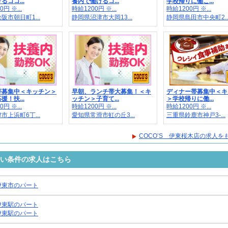
るココ...
養内で働けるコ...
学校帰りに働こ...
円 ※...
時給1200円 ※...
時給1200円 ※...
阪市朝日町1...
静岡県沼津市大岡13...
静岡県島田市中央町2..
帯募集中＜キッチン＞
早朝、ランチ帯大募集！＜キ
ディナー帯募集中＜キ
援！扶...
ッチン＞子育て...
＞学校帰りに働...
円 ※...
時給1200円 ※...
時給1200円 ※...
市上浜町6丁...
愛知県常滑市虹の丘3...
三重県鈴鹿市神戸3-...
COCO’S 伊東桜木店の求人を
近い条件の求人はこちら
伊東市のパート
伊東駅のパート
伊東駅のパート