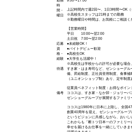
勤務
9:00〜17:00
時
上記時間内で週2回〜、1日3時間〜OK
間・
※高校生スタッフは21時までの勤務
曜日
※勤務曜日や時間は、お気軽にご相談く
【営業時間】
平日 10:00〜翌2:00
土日祝 7:00〜翌2:00
応募
●未経験OK！
資
●バイトデビュー歓迎
格・
●高校生OK
経験
●大学生も活躍中！
※高校生は学校からの許可が必要な場合
待遇
すき家・はま寿司など、ゼンショーグル
備、昇給制度、正社員登用制度、食事補
（ユニオンショップ制）あり、定年制度あ
従業員ベネフィット制度：お得なポイン
備考
ココスは、すき家・なか卯・ジョリーパ
ゼンショーグループが展開するファミリ
ココスは1980年に日本に上陸し、全国
創業40周年を迎え、ゼンショーグルー
というビジョンに共感しながら、おいし
これからも「断トツ日本一のファミリー
幸せを届けるお仕事を一緒にしていきま