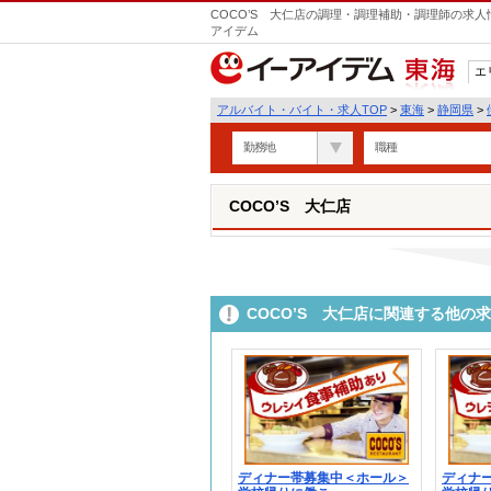
COCO’S 大仁店の調理・調理補助・調理師の求人
アイデム
エ
東海
アルバイト・バイト・求人TOP
>
東海
>
静岡県
>
勤務地
職種
COCO’S 大仁店
COCO’S 大仁店に関連する他の
ディナー帯募集中＜ホール＞
ディナ