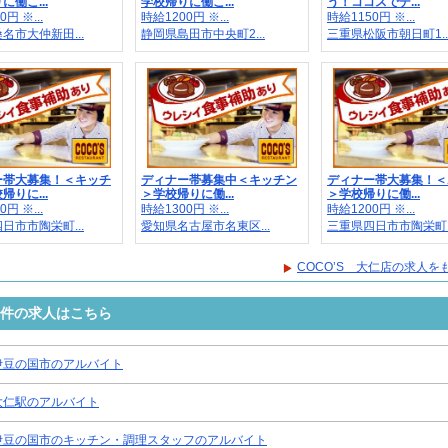
に働こ...
学校帰りに働こ...
う！ココスでデ...
円 ※...
時給1200円 ※...
時給1150円 ※...
名市大仲新田...
静岡県島田市中央町2...
三重県松阪市朝日町1..
ー帯大募集！＜キッチ
ディナー帯募集中＜キッチン
ディナー帯大募集！＜
帰りに...
＞学校帰りに働...
＞学校帰りに働...
円 ※...
時給1300円 ※...
時給1200円 ※...
日市市陶栄町...
愛知県名古屋市名東区...
三重県四日市市陶栄町..
COCO’S 大仁店の求人を
条件の求人はこちら
伊豆の国市のアルバイト
大仁駅のアルバイト
伊豆の国市のキッチン・調理スタッフのアルバイト