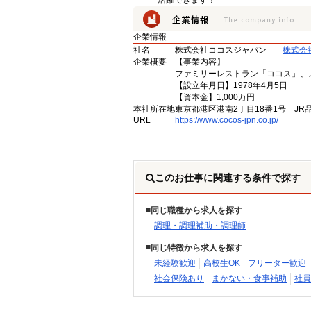
活躍できます！
企業情報
社名
株式会社ココスジャパン
株式会
企業概要
【事業内容】
ファミリーレストラン「ココス」、
【設立年月日】1978年4月5日
【資本金】1,000万円
本社所在地
東京都港区港南2丁目18番1号 JR
URL
https://www.cocos-jpn.co.jp/
このお仕事に関連する条件で探す
同じ職種から求人を探す
調理・調理補助・調理師
同じ特徴から求人を探す
未経験歓迎
高校生OK
フリーター歓迎
社会保険あり
まかない・食事補助
社員