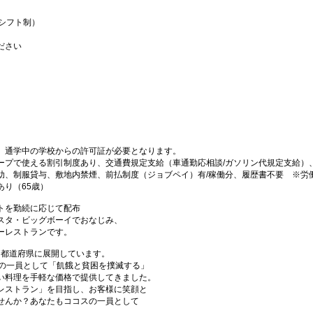
（シフト制）
ださい
、通学中の学校からの許可証が必要となります。
ープで使える割引制度あり、交通費規定支給（車通勤応相談/ガソリン代規定支給）
助、制服貸与、敷地内禁煙、前払制度（ジョブペイ）有/稼働分、履歴書不要 ※労
り（65歳）
トを勤続に応じて配布
スタ・ビッグボーイでおなじみ、
ーレストランです。
47都道府県に展開しています。
プの一員として「飢餓と貧困を撲滅する」
い料理を手軽な価格で提供してきました。
レストラン」を目指し、お客様に笑顔と
せんか？あなたもココスの一員として