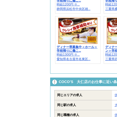
学校帰りに働こ...
学校帰り
時給1200円 ※...
時給1200
静岡県浜松市中央区雄...
三重県桑
ディナー帯募集中＜ホール＞
ディナ
学校帰りに働こ...
ン＞学校
時給1300円 ※...
時給1200
愛知県名古屋市名東区...
三重県四
COCO’S 大仁店のお仕事に近い
同じエリアの求人
同じ駅の求人
同じ職種の求人