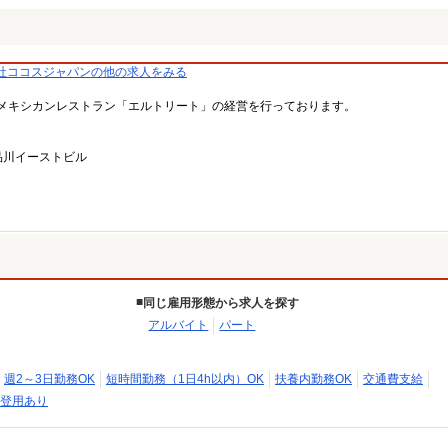
社ココスジャパンの他の求人をみる
メキシカンレストラン「エルトリート」の経営を行っております。
品川イーストビル
同じ雇用形態から求人を探す
アルバイト
パート
週2～3日勤務OK
短時間勤務（1日4h以内）OK
扶養内勤務OK
交通費支給
登用あり