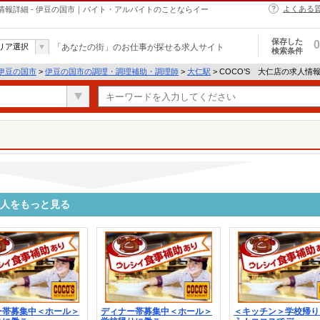
よくある
情報詳細 - 伊豆の国市｜バイト・アルバイトのことならイー
保存した
0
リア選択
「あなたの街」のお仕事が探せる求人サイト
検索条件
伊豆の国市
>
伊豆の国市の調理・調理補助・調理師
>
大仁駅
> COCO’S 大仁店の求人情
求人をもっと見る
ー帯募集中＜ホール＞
ディナー帯募集中＜ホール＞
＜キッチン＞学校帰り