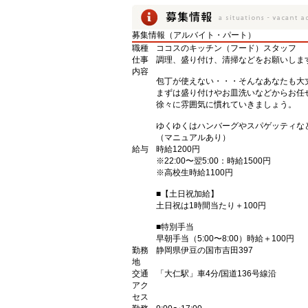
募集情報（アルバイト・パート）
職種
ココスのキッチン（フード）スタッフ
仕事
調理、盛り付け、清掃などをお願いしま
内容
包丁が使えない・・・そんなあなたも大
まずは盛り付けやお皿洗いなどからお任
徐々に雰囲気に慣れていきましょう。
ゆくゆくはハンバーグやスパゲッティな
（マニュアルあり）
給与
時給1200円
※22:00〜翌5:00：時給1500円
※高校生時給1100円
■【土日祝加給】
土日祝は1時間当たり＋100円
■特別手当
早朝手当（5:00〜8:00）時給＋100円
勤務
静岡県伊豆の国市吉田397
地
交通
「大仁駅」車4分/国道136号線沿
アク
セス