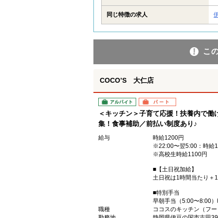
同じ特徴の求人
こ
COCO’S 大仁店
アルバイト
パート
＜キッチン＞子育て応援！扶養内で働
集！食事補助／前払い制度あり♪
給与
時給1200円
※22:00〜翌5:00：時給1
※高校生時給1100円
■【土日祝加給】
土日祝は1時間当たり＋1
■特別手当
早朝手当（5:00〜8:00
職種
ココスのキッチン（フー
勤務地
静岡県伊豆の国市吉田39