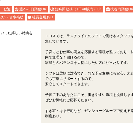
ー歓迎
週2～3日勤務OK
短時間勤務（1日4h以内）OK
扶養内勤務O
ない・食事補助
社員登用あり
といった嬉しい特典を
ココスでは、ランチタイムのシフトで働けるスタッフ
集しています。
子育てとお仕事の両立を応援する環境が整っており、
内で無理なく働けるので、
家庭とのバランスを大切にしたい方にぴったりです。
シフトは柔軟に対応でき、急な予定変更にも安心。未
でも丁寧にサポートするので、
安心してスタートできます。
子育て中のあなたにこそ、働きやすい環境を提供しま
ぜひお気軽にご応募ください。
すき家・はま寿司など、ゼンショーグループで使える
制度あり。