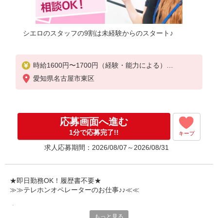
シエロのスタッフの9割は未経験からのスタート♪
時給1600円〜1700円（経験・能力による）
※残業代支給
愛知県名古屋市東区
★交通費別途支給（規定あり）
゜+゜・。○。・゜+゜・。○。・゜+゜
入社祝い金10万円支給(規定有)
応募画面へ進む
お友達を紹介頂くと,
1分で応募完了!!
キープ
インセンティブ支給(規定有)
求人応募期間：2026/08/07～2026/08/31
★月2回払い・週払い可能（規程有）★
゜・。○。・゜+゜・。○。・゜+゜
★即日勤務OK！履歴書不要★
≫≫テレホンオペレーターのお仕事♪♪≪≪
専任のコーディネーターがサポート♪
もっと見る
職場での不安や悩み事があれば