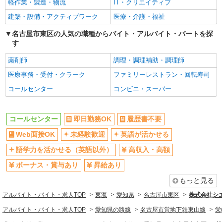
軽作業・製造・物流
IT・クリエイティブ
建築・設備・アクティブワーク
医療・介護・福祉
名古屋市東区の人気の職種からバイト・アルバイト・パートを探
す
薬剤師
調理・調理補助・調理師
医療事務・受付・クラーク
ファミリーレストラン・回転寿司
コールセンター
コンビニ・スーパー
コールセンター
即日勤務OK
履歴書不要
Web面接OK
未経験歓迎
英語が活かせる
語学力を活かせる（英語以外）
高収入・高額
ボーナス・賞与あり
昇給あり
もっと見る
アルバイト・バイト・求人TOP
東海
愛知県
名古屋市東区
株式会社シ
アルバイト・バイト・求人TOP
愛知県の路線
名古屋市営地下鉄東山線
栄