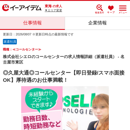
東海
の求人
▼エリア変更
仕事情報
企業情報
更新日：2026/08/07 ※更新日時点の最新情報です
派遣社員
職種：≪コールセンター≫
株式会社シエロのコールセンターの求人情報詳細（派遣社員） - 名
古屋市東区
◎久屋大通◎コールセンター【即日登録/スマホ面接
OK】厚待遇のお仕事満載！