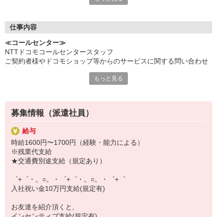
いつでも相談してください！
充実の福利厚生、各種施設利用の特典など、
仕事内容
働きやすい環境づくりに取り組んでいます！
≪コールセンター≫
お仕事以外も充実させたいあなたの味方です♪
NTTドコモコールセンタースタッフ
ご契約者様やドコモショップ等からのサービスに関する問い合わせ
【選べるお仕事いろいろ】
対応のお仕事です。
￣￣￣￣￣￣￣￣￣￣￣
もっと見る
また、問い合わせ対応の内容を記録する為のデータ入力も御座いま
▼オフィスワーク
す。
事務、経理、データ入力、コールセンター、受付
▼工場・製造・軽作業系
機械/食品製造・梱包・仕分け・加工・組立・検査
募集情報（派遣社員）
▼美容系
眉毛サロンのアイブロウ・ネイリスト・エステ
給与
▼営業・販売
時給1600円〜1700円（経験・能力による）
法人営業・アパレル販売・個別指導塾・人材紹介
※残業代支給
▼人気案件も多数♪
★交通費別途支給（規定あり）
短期・期間限定・オープニング・官公庁案件
上場/優良/大手企業など
゜+゜・。○。・゜+゜・。○。・゜+゜
入社祝い金10万円支給(規定有)
【スマホ面接実施中】
￣￣￣￣￣￣￣￣￣
お友達を紹介頂くと,
自宅に居ながらスマホでカンタン面接OK！
インセンティブ支給(規定有)