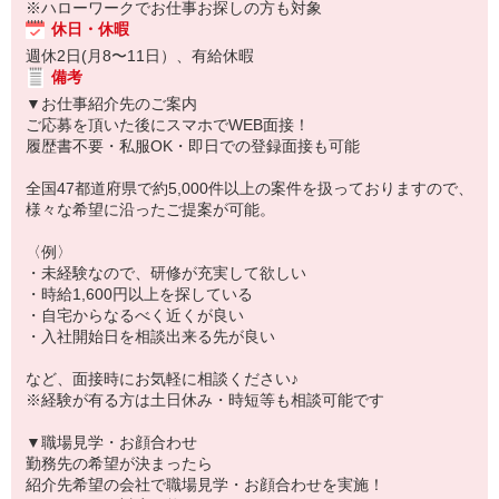
※ハローワークでお仕事お探しの方も対象
休日・休暇
週休2日(月8〜11日）、有給休暇
備考
▼お仕事紹介先のご案内
ご応募を頂いた後にスマホでWEB面接！
履歴書不要・私服OK・即日での登録面接も可能
全国47都道府県で約5,000件以上の案件を扱っておりますので、
様々な希望に沿ったご提案が可能。
〈例〉
・未経験なので、研修が充実して欲しい
・時給1,600円以上を探している
・自宅からなるべく近くが良い
・入社開始日を相談出来る先が良い
など、面接時にお気軽に相談ください♪
※経験が有る方は土日休み・時短等も相談可能です
▼職場見学・お顔合わせ
勤務先の希望が決まったら
紹介先希望の会社で職場見学・お顔合わせを実施！