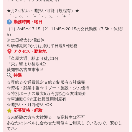
オンライン面談なのでスピード対応。
即日登録もOK♪
★月2回払い・週払い可能（規程有）★
゜・。○。・゜+゜・。○。・゜+゜
気になった方はお気軽にご相談ください！
勤務時間・曜日
［1］8:45〜17:15［2］11:45〜20:15の交代勤務（7.5h・休憩1
h）
※土日祝含む4勤2休
※研修期間2か月は原則平日週5日勤務
アクセス・勤務地
「久屋大通」駅より徒歩1分
「栄」駅より徒歩4分
愛知県名古屋市東区
待遇
☆昇給☆交通費規定支給☆制服有☆社保完
☆資格・残業手当☆リゾート施設・ジム優待
☆特別ボーナス最大5万円(規定)☆友達紹介
☆車通勤OK☆正社員登用制度有
☆週払い・月2回払いOK
応募資格・経験
☆未経験の方も大歓迎☆ ※高校生は不可
あなたのレベルに合わせた研修をご用意しているので、安心し
てネ♪