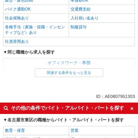
髪型・髪色自由
車通勤OK
バイク通勤OK
交通費支給
社会保険あり
入社祝い金あり
各種手当（家族・役職・インセン
制服貸与
ティブなど）あり
社員登用あり
同じ職種から求人を探す
オフィスワーク・事務
コールセンター
関連する条件をもっと見る
同じ特徴から求人を探す
未経験歓迎
英語が活かせる
ID：AE0807951303
ボーナス・賞与あり
日払い
その他の条件でバイト・アルバイト・パートを探す
服装自由
車通勤OK
名古屋市東区の職種からバイト・アルバイト・パートを探す
交通費支給
社会保険あり
社員登用あり
教育・保育
営業