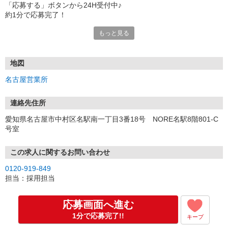
「応募する」ボタンから24H受付中♪
約1分で応募完了！
もっと見る
■電話応募の場合
電話応募も歓迎！（受付:10:00〜20:00）
土日祝も受付中♪
地図
【選考フロー】
名古屋営業所
①応募から3営業日を目安に、メールorお電話でご連絡します。
②面接日時を決定！「0120」から始まる電話番号からご連絡します
★スマホでWEB面接（LINEなど）・出張面接・事務所面接と選べま
連絡先住所
す
愛知県名古屋市中村区名駅南一丁目3番18号 NORE名駅8階801-C
③面接実施（履歴書不要）
号室
④勤務開始（スタート日は応相談）
※ご希望があれば、職場見学の調整もOKです！
この求人に関するお問い合わせ
お気軽にご応募ください♪
0120-919-849
担当：採用担当
応募画面へ進む
1分で応募完了!!
キープ