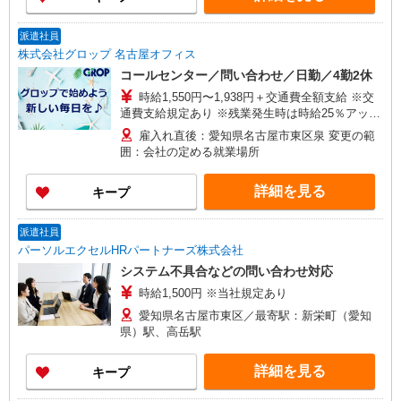
派遣社員
株式会社グロップ 名古屋オフィス
コールセンター／問い合わせ／日勤／4勤2休
時給1,550円〜1,938円＋交通費全額支給 ※交
通費支給規定あり ※残業発生時は時給25％アップ
（実働8時間以降） ※給与の希望日払い制度あり
雇入れ直後：愛知県名古屋市東区泉 変更の範
※研修期間の2ヶ月間は時給1,450円となります。
囲：会社の定める就業場所
■月収例■ 時給1,550円×7.5時間×22日⇒255,750円
＋交通費＋残業代
詳細を見る
キープ
派遣社員
パーソルエクセルHRパートナーズ株式会社
システム不具合などの問い合わせ対応
時給1,500円 ※当社規定あり
愛知県名古屋市東区／最寄駅：新栄町（愛知
県）駅、高岳駅
詳細を見る
キープ