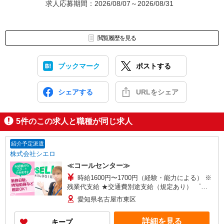
求人応募期間：2026/08/07～2026/08/31
閲覧履歴を見る
ブックマーク
ポストする
シェアする
URLをシェア
5
件のこの求人と職種が同じ求人
紹介予定派遣
株式会社シエロ
≪コールセンター≫
時給1600円〜1700円（経験・能力による） ※
残業代支給 ★交通費別途支給（規定あり） ゜
+゜・。○。・゜+゜・。○。・゜+゜ 入社祝い金10
愛知県名古屋市東区
万円支給(規定有) お友達を紹介頂くと, インセンテ
ィブ支給(規定有) ★月2回払い・週払い可能（規程
詳細を見る
キープ
有）★ ゜・。○。・゜+゜・。○。・゜+゜