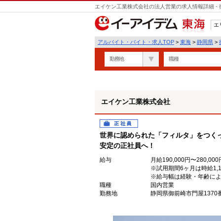
エイケン工業株式会社の法人営業の求人情報詳細 -
エ
東海
アルバイト・バイト・求人TOP
>
東海
>
静岡県
>
勤務地
職種
エイケン工業株式会社
正社員
世界に認められた「フィルタ」をつく
安定の正社員へ！
給与
月給190,000円〜280,000
※試用期間6ヶ月は時給1,15
※給与幅は経験・年齢に
職種
国内営業
勤務地
静岡県御前崎市門屋1370