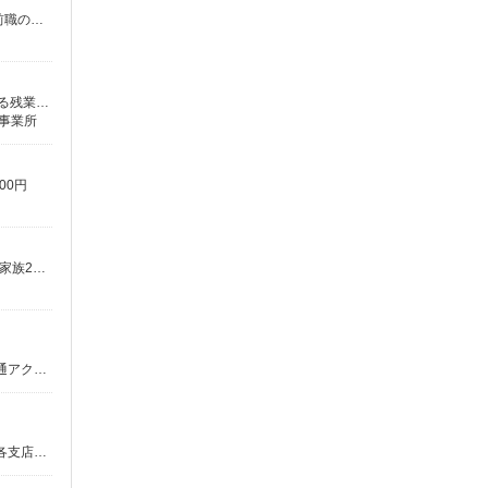
月給25万円〜 ※あなたの頑張りは、給与＋賞与でしっかり評価。努力がきちんと報われる環境です。 ※毎年1回昇給制度有 ※前職の給与考慮します！
入社時/月給230,540円〜286,580円（年齢による） ※固定残業代37,190円〜46,230円（月25時間相当分含む） 25時間を超える残業については別途支給 ★営業成果に応じた給与形態になります（原則として入社2年目以降）
る事業所
00円
月給228,500円〜248,770円＋各種手当 ※経験・年齢による ◇月収例308,000円 ※基本給228,500円、残業30時間、30歳、扶養家族2人（妻・子供1人）の場合 ◇年収例400万円 ※月収例と同条件＋賞与年2回の場合
静岡支社 沼津営業所 静岡県沼津市大手町3-8-25 ※お住まいや適性等を考慮の上、希望勤務地を選べます ★各支店の住所・交通アクセス等はホームページよりご確認ください
静岡支社 富士営業所 静岡県富士市上横割258-7 マキシム21 3F ※お住まいや適性等を考慮の上、希望勤務地を選べます ★各支店の住所・交通アクセス等はホームページよりご確認ください