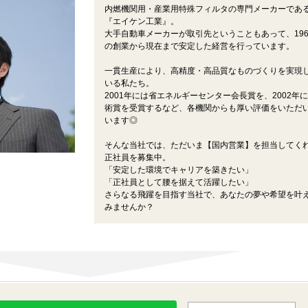
内燃機関用・産業用特殊フィルタの専門メーカーであ
『エイケン工業』。
大手自動車メーカーが取引先ということもあって、196
の創業から現在まで安定した経営を行っています。
一貫生産により、高精度・高品質なものづくりを実現
いる私たち。
2001年には省エネルギーセンター会長賞を、2002年
術賞を受賞するなど、各機関からも厚い評価をいただ
います◎
そんな当社では、ただいま【国内営業】を担当してく
正社員を募集中。
「安定した環境でキャリアを築きたい」
「正社員として腰を据えて活躍したい」
さらなる飛躍を目指す当社で、あなたの夢や希望を叶
みませんか？