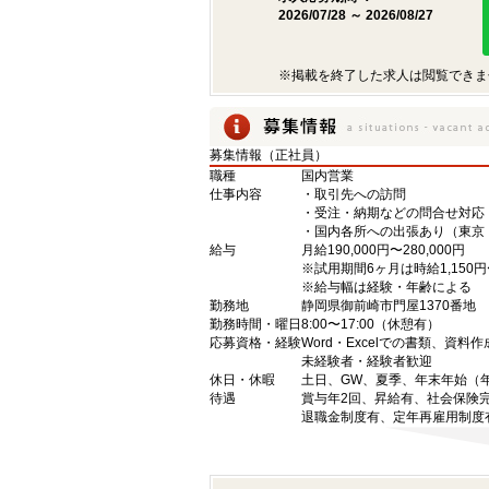
2026/07/28 ～ 2026/08/27
※掲載を終了した求人は閲覧できま
募集情報（正社員）
職種
国内営業
仕事内容
・取引先への訪問
・受注・納期などの問合せ対応
・国内各所への出張あり（東京
給与
月給190,000円〜280,000円
※試用期間6ヶ月は時給1,150円〜
※給与幅は経験・年齢による
勤務地
静岡県御前崎市門屋1370番地
勤務時間・曜日
8:00〜17:00（休憩有）
応募資格・経験
Word・Excelでの書類、資料
未経験者・経験者歓迎
休日・休暇
土日、GW、夏季、年末年始（年
待遇
賞与年2回、昇給有、社会保険
退職金制度有、定年再雇用制度