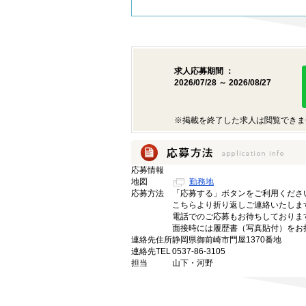
求人応募期間 ：
2026/07/28 ～ 2026/08/27
※掲載を終了した求人は閲覧できま
応募情報
地図
勤務地
応募方法
「応募する」ボタンをご利用くださ
こちらより折り返しご連絡いたしま
電話でのご応募もお待ちしておりま
面接時には履歴書（写真貼付）をお
連絡先住所
静岡県御前崎市門屋1370番地
連絡先TEL
0537-86-3105
担当
山下・河野