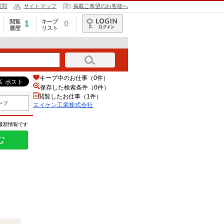
質問
サイトマップ
掲載ご希望のお客様へ
閲覧
キープ
1
0
履歴
リスト
ログイン
キープ中のお仕事（0件）
保存した検索条件（
0
件）
閲覧したお仕事（1件）
ープ
エイケン工業株式会社
の最新情報です
む