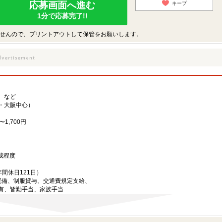
応募画面へ進む
キープ
1分で応募完了!!
せんので、プリントアウトして保管をお願いします。
 など
・大阪中心）
1,700円
作成程度
間休日121日）
完備、制服貸与、交通費規定支給、
有、皆勤手当、家族手当