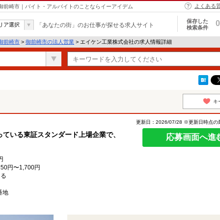
よくある
 御前崎市｜バイト・アルバイトのことならイーアイデム
保存した
0
リア選択
「あなたの街」のお仕事が探せる求人サイト
検索条件
御前崎市
>
御前崎市の法人営業
> エイケン工業株式会社の求人情報詳細
キ
更新日：2026/07/28 ※更新日時点
っている東証スタンダード上場企業で、
応募画面へ進
円
0円〜1,700円
よる
番地