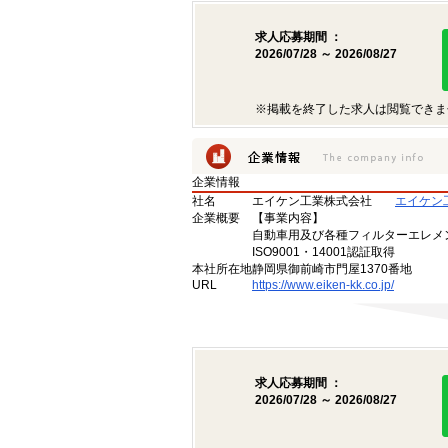
求人応募期間 ：
2026/07/28 ～ 2026/08/27
※掲載を終了した求人は閲覧できま
企業情報
社名
エイケン工業株式会社
エイケン
企業概要
【事業内容】
自動車用及び各種フィルターエレメ
ISO9001・14001認証取得
本社所在地
静岡県御前崎市門屋1370番地
URL
https://www.eiken-kk.co.jp/
求人応募期間 ：
2026/07/28 ～ 2026/08/27