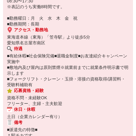
08:30〜17:30
※表記のうち実働8時間です。
■勤務曜日：月 火 水 木 金 祝
■勤務期間：長期
アクセス・勤務地
東海道本線（東海）「笠寺駅」より徒歩5分
愛知県名古屋市南区
待遇
■有給休暇■社会保険完備■退職金制度■お友達紹介キャンペーン
実施中
■敷地内及び屋内は原則禁煙※就業前までに就業条件明示書で明
示します
■フォークリフト・クレーン・玉掛・溶接の資格取得/講習料・
受験料補助有
応募資格・経験
資格不問・未経験OK
フリーター、主婦・主夫歓迎
休日・休暇
土日（企業カレンダー有り）
備考
■派遣先の特徴■
＊駅チカです