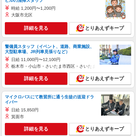
ビルの清掃スタッフ
愛知県名古屋市南区荒浜町
時給 1,200円〜1,200円
大阪市北区
詳細を見る
キープ
詳細を見る
とりあえずキープ
派遣社員
パーソルファクトリーパートナーズ株式会社
産業用カメラレンズの組立（日勤）
警備員スタッフ（イベント、道路、商業施設、
時給1300円 ※交通費全額支給（規定あり）
大型駐車場、JR列車見張りなど）
【月収例】22.5万円（20日勤務＋残業15h）
日給 11,000円〜12,100円
愛知県名古屋市南区豊田
栃木市・小山市・さいたま市西区・さいたま市岩槻区・久喜市・
詳細を見る
キープ
詳細を見る
とりあえずキープ
派遣社員
パーソルファクトリーパートナーズ株式会社
マイクロバスにて教習所に通う生徒の送迎ドラ
イバー
機械オペレーター／軽作業（日勤）
日給 15,850円
時給1400円 ※交通費全額支給（規定あり）
【月収例】25.9万円（20日勤務＋残業20h）
箕面市
愛知県名古屋市南区荒浜町
詳細を見る
とりあえずキープ