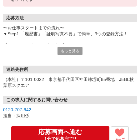
応募方法
〜お仕事スタートまでの流れ〜
▼Step1 「履歴書」「証明写真不要」で簡単、3つの登録方法！
【オンライン登録（目安5分）】
もっと見る
いつでも好きな時間に登録OK
【電話登録（目安20分）】
受付時間/平日9:00〜19:00
連絡先住所
※電話登録の場合、就業前には登録会へお越しください
（本社）〒101-0022 東京都千代田区神田練塀町85番地 JEBL秋
葉原スクエア
【来場登録（目安1時間30分）】
受付時間/平日10:00〜17:00
この求人に関するお問い合わせ
▼Step2 全国にあるお仕事の中から、あなたにピッタリのお仕事を
0120-707-942
ご案内
担当：採用係
▼Step3 就業前に職場見学で気になる事はしっかりチェック！
▼Step4 気に入ったら雇用契約・お仕事スタート
応募画面へ進む
応募⇒最短で2日後からの勤務も可能です！
1分で応募完了!!
キープ