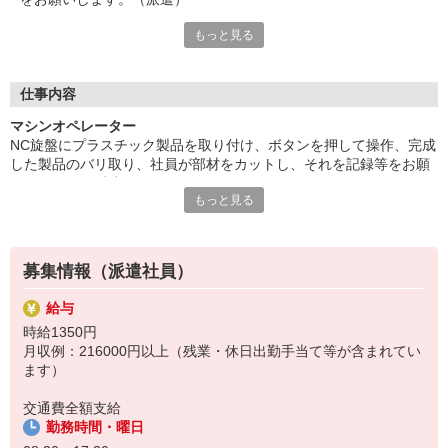
もっと見る
製品（重量物なし）の梱包、運搬などもあり、記載の業務の中で
人でが足りない箇所担当になります。残業相談可能。駅チカ！
細かい面取り・バリ取りがあるため、視力補正を含め業務に支障
のない方に向いています。細々作業＆黙々作業が好きな方にお勧
仕事内容
めです。
マシンオペレーター
給与即払いOK！ただし就業状況によりご利用いただけない場合
NC旋盤にプラスチック製品を取り付け、ボタンを押して操作、完成
があります。詳細はオペレーターへお問い合わせください。
した製品のバリ取り、社員が部材をカットし、それを記録等をお願
いします。（派遣）
『テクノ・サービス』は、派遣業界大手スタッフサービスグルー
もっと見る
製品（重量物なし）の梱包、運搬などもあり、記載の業務の中で人
プです。
でが足りない箇所担当になります。残業相談可能。駅チカ！
全国にあるお仕事の中から、一人ひとりのスキルや希望条件に応
細かい面取り・バリ取りがあるため、視力補正を含め業務に支障の
じたお仕事をご案内します。
ない方に向いています。細々作業＆黙々作業が好きな方にお勧めで
安全管理体制も万全ですので安心してご就業いただけます。
募集情報（派遣社員）
す。
＊座り仕事です
登録方法は、【オンライン】【電話】【登録会来場】の3つから
給与
選べます♪
時給1350円
★★履歴書・証明写真は不要！★★
月収例：216000円以上（残業・休日出勤手当て等が含まれてい
また、ご登録済の方はお仕事の紹介がスムーズです。
ます）
ご応募お待ちしています。
交通費全額支給
勤務時間・曜日