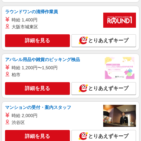
詳細を見る
キープ
ラウンドワンの清掃作業員
派遣社員
時給 1,400円
株式会社ユース/y01_1153
大阪市城東区
金属加工オペレーター
時給1650円
詳細を見る
とりあえずキープ
愛知県名古屋市南区
詳細を見る
アパレル用品や雑貨のピッキング検品
キープ
時給 1,200円〜1,500円
派遣社員
柏市
株式会社ユース/y01_1106
化粧品製造のサポート
詳細を見る
とりあえずキープ
時給1250円
愛知県名古屋市南区
マンションの受付・案内スタッフ
時給 2,000円
詳細を見る
キープ
渋谷区
正社員
職業紹介
詳細を見る
とりあえずキープ
株式会社リオン