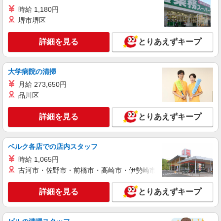
給
愛知県名古屋市南区 ＊バイク通勤OK
時給 1,180円
堺市堺区
詳細を見る
キープ
詳細を見る
とりあえずキープ
派遣社員
株式会社グロップ 名古屋オフィス
大学病院の清掃
ゴム製品の製造機械オペレーター／二交替／土
日休み
月給 273,650円
時給1,300円〜1,625円＋交通費全額支給 ※残
品川区
業発生時は時給25％アップ ※交通費支給規定あり
※給与の希望日払い（週払い）制度あり ＜月収例
雇入れ直後：愛知県名古屋市南区 変更の範
詳細を見る
とりあえずキープ
＞ ※月22日勤務の場合（日勤帯の場合） 時給
囲：会社の定める就業場所
1,300円×8時間×22日＝228,800万円＋交通費 ※月
22日勤務の場合（夜勤帯の場合） （時給1,300円
詳細を見る
ベルク各店での店内スタッフ
キープ
×4時間＋時給1,625円×4時間）×22日＝257,400万
円＋交通費
時給 1,065円
派遣社員
古河市・佐野市・前橋市・高崎市・伊勢崎市・太田市・館林市・
パーソルファクトリーパートナーズ株式会社
裁断機オペレーター（夜勤）
詳細を見る
とりあえずキープ
基本時給1400円・深夜時給1750円 ※交通費全
額支給（規定あり） 【月収例】26.1万円（20日勤
務＋残業10h＋深夜56.6h）