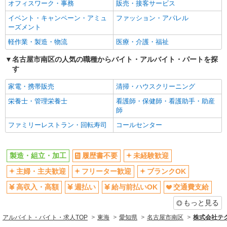
オフィスワーク・事務
販売・接客サービス
イベント・キャンペーン・アミュ
ファッション・アパレル
ーズメント
軽作業・製造・物流
医療・介護・福祉
名古屋市南区の人気の職種からバイト・アルバイト・パートを探
す
家電・携帯販売
清掃・ハウスクリーニング
栄養士・管理栄養士
看護師・保健師・看護助手・助産
師
ファミリーレストラン・回転寿司
コールセンター
製造・組立・加工
履歴書不要
未経験歓迎
主婦・主夫歓迎
フリーター歓迎
ブランクOK
高収入・高額
週払い
給与前払いOK
交通費支給
もっと見る
アルバイト・バイト・求人TOP
東海
愛知県
名古屋市南区
株式会社テク