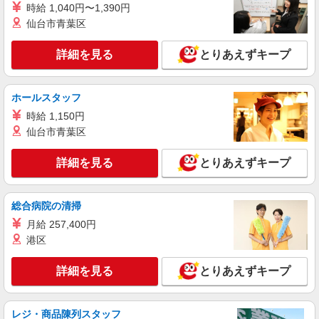
時給 1,040円〜1,390円
時給1350円 月収例：216000円以上（残業・休
仙台市青葉区
日出勤手当て等が含まれています） 交通費全額支
給
愛知県名古屋市南区 ＊バイク通勤OK
詳細を見る
とりあえずキープ
詳細を見る
キープ
ホールスタッフ
派遣社員
時給 1,150円
株式会社テクノ・サービス/お仕事No/0904981
仙台市青葉区
機械金型の組立
時給1700円 月収例：265000円以上（残業・休
詳細を見る
とりあえずキープ
日出勤手当て等が含まれています） 交通費全額支
給
愛知県名古屋市南区 ＊車・バイク通勤OK
総合病院の清掃
詳細を見る
キープ
月給 257,400円
港区
派遣社員
株式会社テクノ・サービス/お仕事No/0793543
詳細を見る
とりあえずキープ
基板の組付け作業
時給1150円 月収例：156200円以上（残業・休
日出勤手当て等が含まれています） 交通費全額支
レジ・商品陳列スタッフ