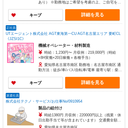
あり） ※勤務地はご希望を考慮の上、ご自宅を中
心に通勤時間120分圏内のエリアとなります。（転
勤なし）
詳細を見る
キープ
正社員
UTエージェント株式会社 AGT東海第一CU AGT名古屋エリア 要町CL
《JZSI1C》
機械オペレーター・材料製造
時給：1,230円〜 月収例：219,000円（時給
×8H実働×20日稼働＋各種手当）
愛知県名古屋市南区 勤務地：名古屋市南区 通
勤方法：徒歩/車/バス/自転車/電車 最寄り駅：柴田
駅から車4分、徒歩20分 ※構内の（無料）駐車場
利用OK
詳細を見る
キープ
派遣社員
株式会社テクノ・サービス/お仕事No/0910954
製品の組付け
時給1380円 月収例：220000円以上（残業・休
日出勤手当て等が含まれています） 交通費全額支
給
愛知県名古屋市南区