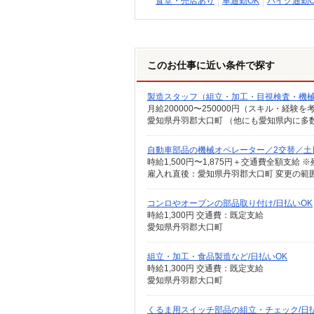
食堂・売店あり
車通勤OK
バイク通勤O
このお仕事に近い条件で探す
製造スタッフ（組立・加工・目視検査・機
月給200000〜250000円（スキル・経験を
自動車部品の機械オペレーター／2交替／土
雇入れ直後：愛知県丹羽郡大口町 変更の範
コンロやオーブンの部品取り付け/日払いOK
時給1,300円 交通費：既定支給
愛知県丹羽郡大口町
組立・加工・食品製造など/日払いOK
時給1,300円 交通費：既定支給
愛知県丹羽郡大口町
くるま用スイッチ部品の組立・チェック/日払