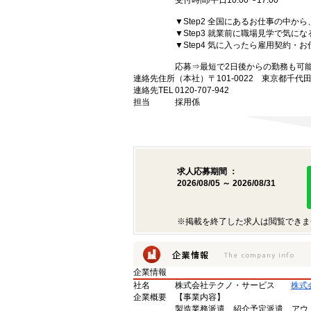
受付時間/平日10:00〜17:00
▼Step2 全国にあるお仕事の中
▼Step3 就業前に職場見学で気に
▼Step4 気に入ったら雇用契約・
応募⇒最短で2日後からの勤務も可
連絡先住所
（本社）〒101-0022 東京都千代
連絡先TEL
0120-707-942
担当
採用係
求人応募期間 ：
2026/08/05 ～ 2026/08/31
※掲載を終了した求人は閲覧できま
企業情報
社名
株式会社テクノ・サービス
株式
企業概要
【事業内容】
製造業務派遣、紹介予定派遣、アウ