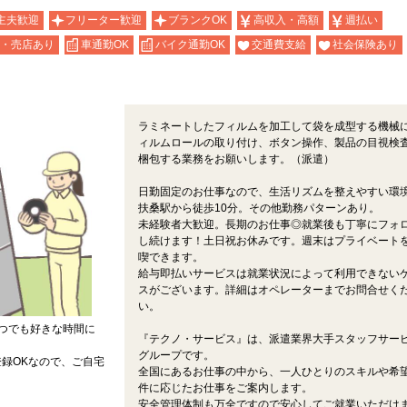
主夫歓迎
フリーター歓迎
ブランクOK
高収入・高額
週払い
・売店あり
車通勤OK
バイク通勤OK
交通費支給
社会保険あり
ラミネートしたフィルムを加工して袋を成型する機械
ィルムロールの取り付け、ボタン操作、製品の目視検
梱包する業務をお願いします。（派遣）
日勤固定のお仕事なので、生活リズムを整えやすい環
扶桑駅から徒歩10分。その他勤務パターンあり。
未経験者大歓迎。長期のお仕事◎就業後も丁寧にフォ
し続けます！土日祝お休みです。週末はプライベート
喫できます。
給与即払いサービスは就業状況によって利用できない
スがございます。詳細はオペレーターまでお問合せく
い。
つでも好きな時間に
『テクノ・サービス』は、派遣業界大手スタッフサー
グループです。
録OKなので、ご自宅
全国にあるお仕事の中から、一人ひとりのスキルや希
件に応じたお仕事をご案内します。
安全管理体制も万全ですので安心してご就業いただけ