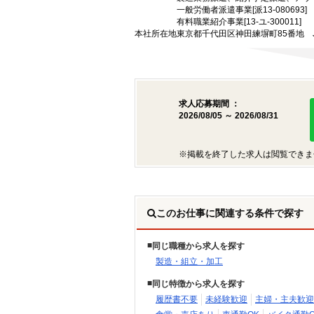
一般労働者派遣事業[派13-080693]
有料職業紹介事業[13-ユ-300011]
本社所在地
東京都千代田区神田練塀町85番地 
求人応募期間 ：
2026/08/05 ～ 2026/08/31
※掲載を終了した求人は閲覧できま
このお仕事に関連する条件で探す
同じ職種から求人を探す
製造・組立・加工
同じ特徴から求人を探す
履歴書不要
未経験歓迎
主婦・主夫歓迎