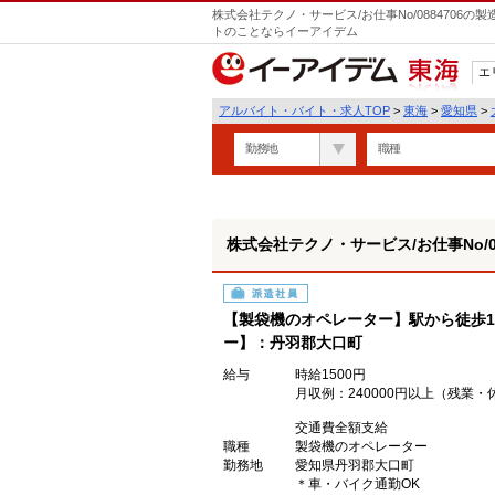
株式会社テクノ・サービス/お仕事No/0884706
トのことならイーアイデム
エ
東海
アルバイト・バイト・求人TOP
>
東海
>
愛知県
>
勤務地
職種
株式会社テクノ・サービス/お仕事No/08
派遣社員
【製袋機のオペレーター】駅から徒歩1
ー】：丹羽郡大口町
給与
時給1500円
月収例：240000円以上（残業
交通費全額支給
職種
製袋機のオペレーター
勤務地
愛知県丹羽郡大口町
＊車・バイク通勤OK