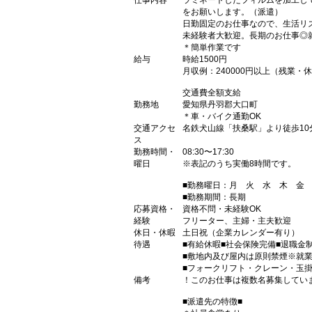
仕事内容
ラミネートしたフィルムを加工し
をお願いします。（派遣）
日勤固定のお仕事なので、生活リ
未経験者大歓迎。長期のお仕事◎
＊簡単作業です
給与
時給1500円
月収例：240000円以上（残業
交通費全額支給
勤務地
愛知県丹羽郡大口町
＊車・バイク通勤OK
交通アクセ
名鉄犬山線「扶桑駅」より徒歩10
ス
勤務時間・
08:30〜17:30
曜日
※表記のうち実働8時間です。
■勤務曜日：月 火 水 木 
■勤務期間：長期
応募資格・
資格不問・未経験OK
経験
フリーター、主婦・主夫歓迎
休日・休暇
土日祝（企業カレンダー有り）
待遇
■有給休暇■社会保険完備■退職金
■敷地内及び屋内は原則禁煙※就
■フォークリフト・クレーン・玉掛
備考
！このお仕事は複数名募集してい
■派遣先の特徴■