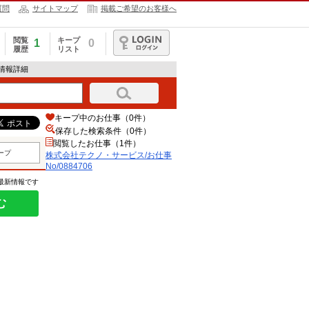
質問
サイトマップ
掲載ご希望のお客様へ
閲覧
キープ
1
0
履歴
リスト
ログイン
人情報詳細
キープ中のお仕事（0件）
保存した検索条件（
0
件）
閲覧したお仕事（1件）
ープ
株式会社テクノ・サービス/お仕事
No/0884706
の最新情報です
む