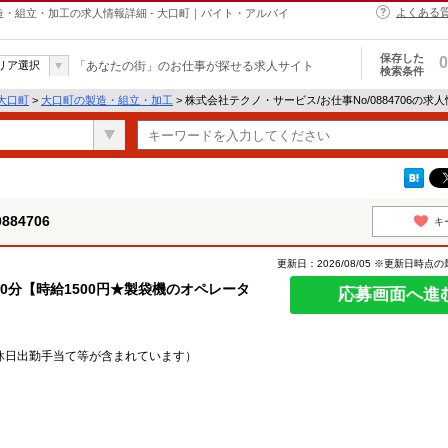
よくある
の製造・組立・加工の求人情報詳細 - 大口町｜バイト・アルバイ
保存した
0
リア選択
「あなたの街」のお仕事が探せる求人サイト
検索条件
大口町
>
大口町の製造・組立・加工
> 株式会社テクノ・サービス/お仕事No/0884706の求
84706
キ
更新日：2026/08/05 ※更新日時点
0分【時給1500円★製袋機のオペレータ
応募画面へ進
・休日出勤手当て等が含まれています）