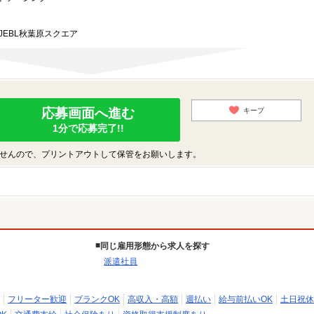
JEBL秋葉原スクエア
応募画面へ進む
キープ
1分で応募完了!!
せんので、プリントアウトして保管をお願いします。
同じ雇用形態から求人を探す
派遣社員
フリーター歓迎
ブランクOK
高収入・高額
週払い
給与前払いOK
土日祝休