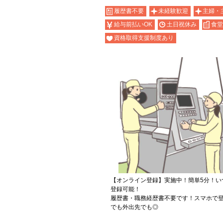
履歴書不要
未経験歓迎
主婦・
給与前払いOK
土日祝休み
食堂
資格取得支援制度あり
【オンライン登録】実施中！簡単5分！い
登録可能！
履歴書・職務経歴書不要です！スマホで登
でも外出先でも◎