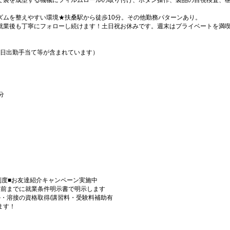
て袋を成型する機械にフィルムロールの取り付け、ボタン操作、製品の目視検査、
ズムを整えやすい環境★扶桑駅から徒歩10分。その他勤務パターンあり。
就業後も丁寧にフォローし続けます！土日祝お休みです。週末はプライベートを満
・休日出勤手当て等が含まれています）
分
金
制度■お友達紹介キャンペーン実施中
業前までに就業条件明示書で明示します
・溶接の資格取得/講習料・受験料補助有
ます！