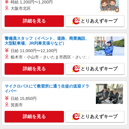
派遣社員
時給 1,200円〜1,200円
株式会社シエロ
大阪市北区
人気機種に詳しくなれる携帯販売
【softbank】
詳細を見る
とりあえずキープ
月給210016円〜250844円（経験・能力によ
る） ◆昇給年1回、賞与年2回 ◆退職金制度◆社
員会◆従業員割引◆確定拠出年金制度◆誕生日ギ
警備員スタッフ（イベント、道路、商業施設、
愛知県名古屋市港区
フト制度◆懇親会（会社負担）◆ベネフィットス
大型駐車場、JR列車見張りなど）
テーション（外部福利厚生サービス）◆自社の健
日給 11,000円〜12,100円
詳細を見る
キープ
康保険組合（低保険料率、無料予防接種、各種保
栃木市・小山市・さいたま市西区・さいたま市岩槻区・久喜市・
健活動） ※残業代支給 ★交通費全額支給 ゜
+゜・。○。・゜+゜・。○。・゜+゜ 入社祝い金10
紹介予定派遣
万円支給(規定有) お友達を紹介頂くと, インセンテ
詳細を見る
とりあえずキープ
株式会社シエロ
ィブ支給(規定有) ゜・。○。・゜+゜・。○。・゜
人気機種に詳しくなれる携帯販売【docomo】
+゜
時給1500円〜1700円（経験・能力による） ※
マイクロバスにて教習所に通う生徒の送迎ドラ
残業代支給 ★交通費全額支給 ゜+゜・。○。・゜
イバー
+゜・。○。・゜+゜ 入社祝い金10万円支給(規定
愛知県名古屋市港区の家電量販店
日給 15,850円
有) お友達を紹介頂くと, インセンティブ支給(規定
有) ★月2回払い・週払い可能（規程有）★ ゜・。
箕面市
詳細を見る
キープ
○。・゜+゜・。○。・゜+゜
詳細を見る
とりあえずキープ
紹介予定派遣
株式会社シエロ