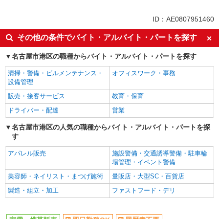
未経験歓迎
ミドル（40代～）活躍中
ID：AE0807951460
英語が活かせる
ボーナス・賞与あり
その他の条件でバイト・アルバイト・パートを探す
日払い
車通勤OK
名古屋市港区の職種からバイト・アルバイト・パートを探す
交通費支給
社会保険あり
社員登用あり
清掃・警備・ビルメンテナンス・
オフィスワーク・事務
設備管理
販売・接客サービス
教育・保育
ドライバー・配達
営業
名古屋市港区の人気の職種からバイト・アルバイト・パートを探
す
アパレル販売
施設警備・交通誘導警備・駐車輪
場管理・イベント警備
美容師・ネイリスト・まつげ施術
量販店・大型SC・百貨店
製造・組立・加工
ファストフード・デリ