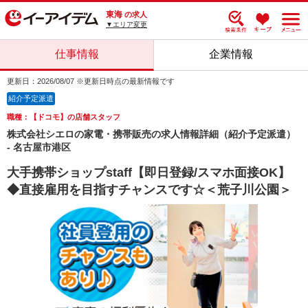
東海
の求人
▼エリア変更
仕事情報
企業情報
更新日：2026/08/07 ※更新日時点の最新情報です
紹介予定派遣
職種：【ドコモ】の店舗スタッフ
株式会社シエロの家電・携帯販売の求人情報詳細（紹介予定派遣）
- 名古屋市港区
大手携帯ショップstaff【即日登録/スマホ面接OK】
◆直接雇用を目指すチャンスです☆＜荒子川公園＞