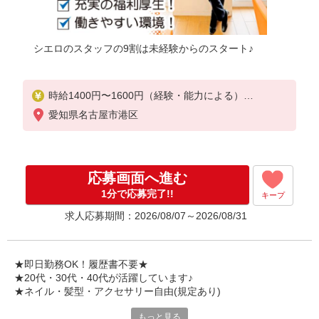
シエロのスタッフの9割は未経験からのスタート♪
時給1400円〜1600円（経験・能力による）
※残業代支給
愛知県名古屋市港区
★交通費全額支給（規定あり）
゜+゜・。○。・゜+゜・。○。・゜+゜
入社祝い金10万円支給(規定有)
応募画面へ進む
お友達を紹介頂くと,
1分で応募完了!!
キープ
インセンティブ支給(規定有)
求人応募期間：2026/08/07～2026/08/31
★月2回払い・週払い可能（規程有）★
゜・。○。・゜+゜・。○。・゜+゜
★即日勤務OK！履歴書不要★
★20代・30代・40代が活躍しています♪
★ネイル・髪型・アクセサリー自由(規定あり)
もっと見る
各キャリアの新機種が特別価格で購入OK！！