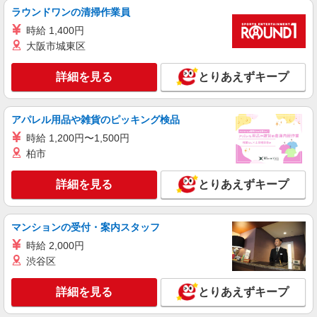
ラウンドワンの清掃作業員
人気機種に詳しくなれる携帯販売
【Y!mobile】
時給 1,400円
時給1600円〜 ※別途インセンティブ、職能評
大阪市城東区
価制度あり ※残業代支給 ★交通費別途支給（規定
あり） ゜+゜・。○。・゜+゜・。○。・゜+゜ 入
愛知県名古屋市港区の家電量販店
詳細を見る
とりあえずキープ
社祝い金10万円支給(規定有) お友達を紹介頂くと,
インセンティブ支給(規定有) ★月2回払い・週払い
詳細を見る
キープ
可能（規程有）★ ゜・。○。・゜+゜・。○。・゜
アパレル用品や雑貨のピッキング検品
+゜
時給 1,200円〜1,500円
紹介予定派遣
株式会社シエロ
柏市
携帯販売スタッフ【softbank】
詳細を見る
とりあえずキープ
時給1600円〜 ※別途インセンティブ、職能評
価制度あり ※残業代支給 ★交通費別途支給（規定
あり） ゜+゜・。○。・゜+゜・。○。・゜+゜ 入
愛知県名古屋市港区の商業施設
社祝い金10万円支給(規定有) お友達を紹介頂くと,
マンションの受付・案内スタッフ
インセンティブ支給(規定有) ★月2回払い・週払い
時給 2,000円
詳細を見る
キープ
可能（規程有）★ ゜・。○。・゜+゜・。○。・゜
渋谷区
+゜
紹介予定派遣
詳細を見る
とりあえずキープ
株式会社シエロ
スマホ携帯販売【ソフトバンク】