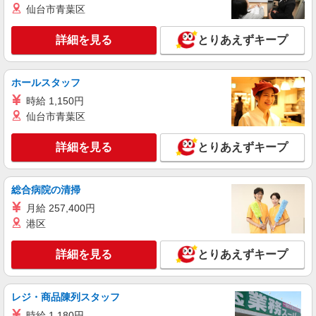
愛知県名古屋市港区の家電量販店
仙台市青葉区
祝い金10万円支給(規定有) お友達を紹介頂くと, イ
ンセンティブ支給(規定有) ゜・。○。・゜+゜・。
詳細を見る
キープ
○。・゜+゜
詳細を見る
とりあえずキープ
紹介予定派遣
株式会社シエロ
ホールスタッフ
【ドコモ】の店舗スタッフ
時給 1,150円
時給1140円〜 ※残業代支給 ★交通費別途支給
仙台市青葉区
（規定あり） ゜+゜・。○。・゜+゜・。○。・゜
+゜ 入社祝い金10万円支給(規定有) お友達を紹介
愛知県名古屋市港区のdocomoショップ
詳細を見る
とりあえずキープ
頂くと, インセンティブ支給(規定有) ★月2回払
い・週払い可能（規程有）★ ゜・。○。・゜
詳細を見る
キープ
+゜・。○。・゜+゜
総合病院の清掃
月給 257,400円
派遣社員
株式会社シエロ
港区
【楽天モバイル】の店舗スタッフ
詳細を見る
とりあえずキープ
時給1500円〜1600円（経験・能力による） ※
残業代支給 ★交通費別途支給（規定あり） ゜
+゜・。○。・゜+゜・。○。・゜+゜ 入社祝い金10
愛知県名古屋市港区の楽天モバイルショップ
万円支給(規定有) お友達を紹介頂くと, インセンテ
レジ・商品陳列スタッフ
ィブ支給(規定有) ★月2回払い・週払い可能（規程
時給 1,180円