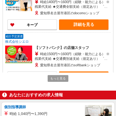
時給1400円〜1600円（経験・能力による） ※
残業代支給 ★交通費全額支給（規定あり） ゜
+゜・。○。・゜+゜・。○。・゜+゜ 入社祝い金10
愛知県名古屋市港区のdocomoショップ
万円支給(規定有) お友達を紹介頂くと, インセンテ
ィブ支給(規定有) ★月2回払い・週払い可能（規程
詳細を見る
キープ
有）★ ゜・。○。・゜+゜・。○。・゜+゜
紹介予定派遣
株式会社シエロ
【ソフトバンク】の店舗スタッフ
時給1500円〜1600円（経験・能力による） ※
残業代支給 ★交通費別途支給（規定あり） ゜
+゜・。○。・゜+゜・。○。・゜+゜ 入社祝い金10
愛知県名古屋市港区のsoftbankショップ
万円支給(規定有) お友達を紹介頂くと, インセンテ
ィブ支給(規定有) ★月2回払い・週払い可能（規程
詳細を見る
キープ
有）★ ゜・。○。・゜+゜・。○。・゜+゜
もっと見る
紹介予定派遣
株式会社シエロ
あなたにおすすめの求人情報
携帯販売スタッフ【au】
月給273200円 ※残業手当別途支給 ※研修期間
個別指導講師
6か月・時給1550円〜 ★交通費別途支給（規定あ
時給 1,040円〜1,390円
り） ゜+゜・。○。・゜+゜・。○。・゜+゜ 入社