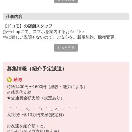
自分だけじゃなくって、
家族や友人にも適用されます！
仕事内容
さらに！各種リゾート施設やスポーツジムなどが
【ドコモ】の店舗スタッフ
特別割引価格でご利用可能☆
携帯shopにて、スマホを案内するおシゴト♪
お得に過ごしたいあなたの味方です♪
特に難しい説明もないので、ご安心を。新規契約、機種変更、
各種料金プランのご相談対応・ご提案などをお願いします。
【選べるお仕事いろいろ】
もっと見る
￣￣￣￣￣￣￣￣￣￣￣
初めての方でも安心♪
▼オフィスワーク
あなた専属のコーディネーターが親切・丁寧にフォローするので、
事務、経理、データ入力、コールセンター、受付
満足度◎
▼工場・製造・軽作業系
募集情報（紹介予定派遣）
機械/食品製造・梱包・仕分け・加工・組立・検査
■携帯やインターネット販売業務
▼美容系
給与
docomo(ドコモ)/au(エーユー)・KDDI/softbank(ソフトバンク)など
眉毛サロンのアイブロウ・ネイリスト・エステ
時給1400円〜1600円（経験・能力による）
の大手キャリアから
▼営業・販売
※残業代支給
ワイモバイル(Y!mobille)、楽天モバイル、UQなど格安スマホまで幅
法人営業・アパレル販売・個別指導塾・人材紹介
★交通費全額支給（規定あり）
広く紹介可能♪
▼人気案件も多数♪
人気のApple（アップル）店舗もございます！
短期・期間限定・オープニング・官公庁案件
゜+゜・。○。・゜+゜・。○。・゜+゜
上場/優良/大手企業など
入社祝い金10万円支給(規定有)
【スマホ面接実施中】
お友達を紹介頂くと,
￣￣￣￣￣￣￣￣￣
インセンティブ支給(規定有)