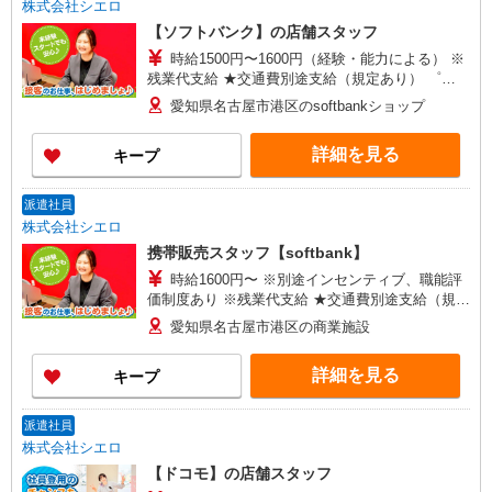
株式会社シエロ
【ソフトバンク】の店舗スタッフ
時給1500円〜1600円（経験・能力による） ※
残業代支給 ★交通費別途支給（規定あり） ゜
+゜・。○。・゜+゜・。○。・゜+゜ 入社祝い金10
愛知県名古屋市港区のsoftbankショップ
万円支給(規定有) お友達を紹介頂くと, インセンテ
ィブ支給(規定有) ★月2回払い・週払い可能（規程
詳細を見る
キープ
有）★ ゜・。○。・゜+゜・。○。・゜+゜
派遣社員
株式会社シエロ
携帯販売スタッフ【softbank】
時給1600円〜 ※別途インセンティブ、職能評
価制度あり ※残業代支給 ★交通費別途支給（規定
あり） ゜+゜・。○。・゜+゜・。○。・゜+゜ 入
愛知県名古屋市港区の商業施設
社祝い金10万円支給(規定有) お友達を紹介頂くと,
インセンティブ支給(規定有) ★月2回払い・週払い
詳細を見る
キープ
可能（規程有）★ ゜・。○。・゜+゜・。○。・゜
+゜
派遣社員
株式会社シエロ
【ドコモ】の店舗スタッフ