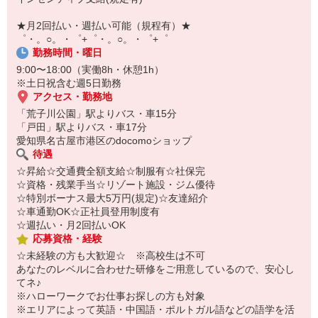
自宅に居ながらスマホでカンタン面接OK！
オンライン面談なのでスピード対応。
★月2回払い・週払い可能（規程有）★
即日登録もOK♪
゜・。○。・゜+゜・。○。・゜+゜
勤務時間・曜日
気になった方はお気軽にご相談ください！
9:00〜18:00（実働8h・休憩1h）
※土日祝含む週5日勤務
アクセス・勤務地
「荒子川公園」駅よりバス・車15分
「戸田」駅よりバス・車17分
愛知県名古屋市港区のdocomoショップ
待遇
☆昇給☆交通費全額支給☆制服有☆社保完
☆資格・残業手当☆リゾート施設・ジム優待
☆特別ボーナス最大5万円(規定)☆友達紹介
☆車通勤OK☆正社員登用制度有
☆週払い・月2回払いOK
応募資格・経験
☆未経験の方も大歓迎☆ ※高校生は不可
あなたのレベルに合わせた研修をご用意しているので、安心し
てネ♪
※ハローワークでお仕事お探しの方も対象
※エリアによって英語・中国語・ポルトガル語などの語学を活