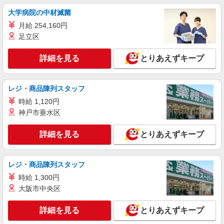
時給1600円〜 ※別途インセンティブ、職能評
大学病院の中材滅菌
価制度あり ※残業代支給 ★交通費別途支給（規定
月給 254,160円
あり） ゜+゜・。○。・゜+゜・。○。・゜+゜ 入
愛知県名古屋市港区の家電量販店
社祝い金10万円支給(規定有) お友達を紹介頂くと,
足立区
インセンティブ支給(規定有) ★月2回払い・週払い
詳細を見る
キープ
可能（規程有）★ ゜・。○。・゜+゜・。○。・゜
詳細を見る
とりあえずキープ
+゜
紹介予定派遣
株式会社シエロ
レジ・商品陳列スタッフ
【楽天モバイル】の店舗スタッフ
時給 1,120円
時給1500円〜1600円（経験・能力による） ※
神戸市垂水区
残業代支給 ★交通費別途支給（規定あり） ゜
+゜・。○。・゜+゜・。○。・゜+゜ 入社祝い金10
愛知県名古屋市港区の楽天モバイルショップ
詳細を見る
とりあえずキープ
万円支給(規定有) お友達を紹介頂くと, インセンテ
ィブ支給(規定有) ★月2回払い・週払い可能（規程
詳細を見る
キープ
有）★ ゜・。○。・゜+゜・。○。・゜+゜
レジ・商品陳列スタッフ
時給 1,300円
大阪市中央区
詳細を見る
とりあえずキープ