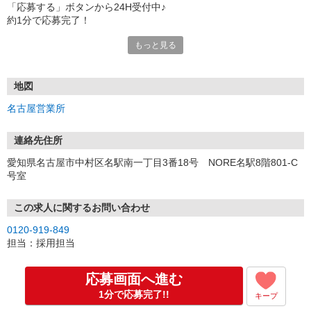
「応募する」ボタンから24H受付中♪
約1分で応募完了！
もっと見る
■電話応募の場合
電話応募も歓迎！（受付:10:00〜20:00）
土日祝も受付中♪
地図
【選考フロー】
名古屋営業所
①応募から3営業日を目安に、メールorお電話でご連絡します。
②面接日時を決定！「0120」から始まる電話番号からご連絡します
★スマホでWEB面接（LINEなど）・出張面接・事務所面接と選べま
連絡先住所
す
愛知県名古屋市中村区名駅南一丁目3番18号 NORE名駅8階801-C
③面接実施（履歴書不要）
号室
④勤務開始（スタート日は応相談）
※ご希望があれば、職場見学の調整もOKです！
この求人に関するお問い合わせ
お気軽にご応募ください♪
0120-919-849
担当：採用担当
応募画面へ進む
1分で応募完了!!
キープ