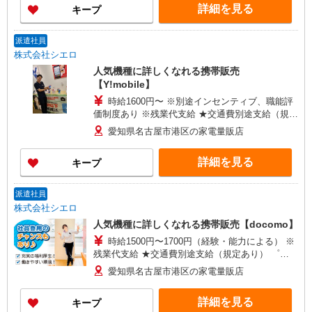
詳細を見る
キープ
派遣社員
株式会社シエロ
人気機種に詳しくなれる携帯販売
【Y!mobile】
時給1600円〜 ※別途インセンティブ、職能評
価制度あり ※残業代支給 ★交通費別途支給（規定
あり） ゜+゜・。○。・゜+゜・。○。・゜+゜ 入
愛知県名古屋市港区の家電量販店
社祝い金10万円支給(規定有) お友達を紹介頂くと,
インセンティブ支給(規定有) ★月2回払い・週払い
詳細を見る
キープ
可能（規程有）★ ゜・。○。・゜+゜・。○。・゜
+゜
派遣社員
株式会社シエロ
人気機種に詳しくなれる携帯販売【docomo】
時給1500円〜1700円（経験・能力による） ※
残業代支給 ★交通費別途支給（規定あり） ゜
+゜・。○。・゜+゜・。○。・゜+゜ 入社祝い金10
愛知県名古屋市港区の家電量販店
万円支給(規定有) お友達を紹介頂くと, インセンテ
ィブ支給(規定有) ★月2回払い・週払い可能（規程
詳細を見る
キープ
有）★ ゜・。○。・゜+゜・。○。・゜+゜