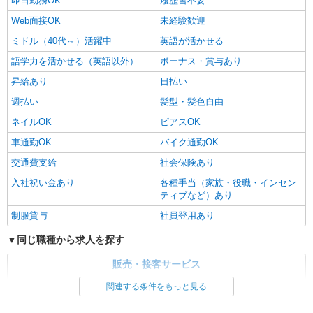
即日勤務OK
履歴書不要
Web面接OK
未経験歓迎
ミドル（40代～）活躍中
英語が活かせる
語学力を活かせる（英語以外）
ボーナス・賞与あり
昇給あり
日払い
週払い
髪型・髪色自由
ネイルOK
ピアスOK
車通勤OK
バイク通勤OK
交通費支給
社会保険あり
入社祝い金あり
各種手当（家族・役職・インセン
ティブなど）あり
制服貸与
社員登用あり
同じ職種から求人を探す
販売・接客サービス
家電・携帯販売
関連する条件をもっと見る
同じ特徴から求人を探す