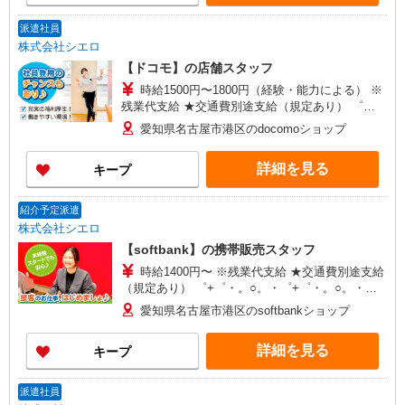
派遣社員
株式会社シエロ
【ドコモ】の店舗スタッフ
時給1500円〜1800円（経験・能力による） ※
残業代支給 ★交通費別途支給（規定あり） ゜
+゜・。○。・゜+゜・。○。・゜+゜ 入社祝い金10
愛知県名古屋市港区のdocomoショップ
万円支給(規定有) お友達を紹介頂くと, インセンテ
ィブ支給(規定有) ★月2回払い・週払い可能（規程
詳細を見る
キープ
有）★ ゜・。○。・゜+゜・。○。・゜+゜
紹介予定派遣
株式会社シエロ
【softbank】の携帯販売スタッフ
時給1400円〜 ※残業代支給 ★交通費別途支給
（規定あり） ゜+゜・。○。・゜+゜・。○。・゜
+゜ 入社祝い金10万円支給(規定有) お友達を紹介
愛知県名古屋市港区のsoftbankショップ
頂くと, インセンティブ支給(規定有) ★月2回払
い・週払い可能（規程有）★ ゜・。○。・゜
詳細を見る
キープ
+゜・。○。・゜+゜
派遣社員