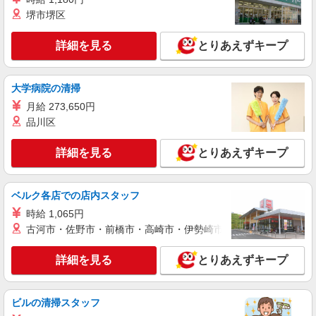
詳細を見る
キープ
有）★ ゜・。○。・゜+゜・。○。・゜+゜
堺市堺区
派遣社員
詳細を見る
とりあえずキープ
株式会社シエロ
携帯販売スタッフ【au】
月給273200円 ※残業手当別途支給 ※研修期間
大学病院の清掃
6か月・時給1550円〜 ★交通費別途支給（規定あ
月給 273,650円
り） ゜+゜・。○。・゜+゜・。○。・゜+゜ 入社
愛知県名古屋市港区の家電量販店
祝い金10万円支給(規定有) お友達を紹介頂くと, イ
品川区
ンセンティブ支給(規定有) ゜・。○。・゜+゜・。
詳細を見る
キープ
○。・゜+゜
詳細を見る
とりあえずキープ
紹介予定派遣
株式会社シエロ
ベルク各店での店内スタッフ
人気機種に詳しくなれる携帯販売【au】
時給 1,065円
月給273200円 ※残業手当別途支給 ※研修期間
古河市・佐野市・前橋市・高崎市・伊勢崎市・太田市・館林市・
6か月・時給1550円〜 ★交通費別途支給（規定あ
り） ゜+゜・。○。・゜+゜・。○。・゜+゜ 入社
愛知県名古屋市港区の家電量販店
詳細を見る
とりあえずキープ
祝い金10万円支給(規定有) お友達を紹介頂くと, イ
ンセンティブ支給(規定有) ゜・。○。・゜+゜・。
詳細を見る
キープ
○。・゜+゜
ビルの清掃スタッフ