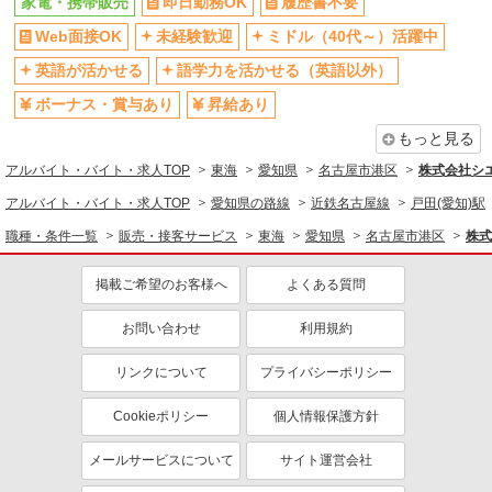
家電・携帯販売
即日勤務OK
履歴書不要
Web面接OK
未経験歓迎
ミドル（40代～）活躍中
英語が活かせる
語学力を活かせる（英語以外）
ボーナス・賞与あり
昇給あり
もっと見る
アルバイト・バイト・求人TOP
東海
愛知県
名古屋市港区
株式会社シ
アルバイト・バイト・求人TOP
愛知県の路線
近鉄名古屋線
戸田(愛知)駅
職種・条件一覧
販売・接客サービス
東海
愛知県
名古屋市港区
株式
掲載ご希望のお客様へ
よくある質問
お問い合わせ
利用規約
リンクについて
プライバシーポリシー
Cookieポリシー
個人情報保護方針
メールサービスについて
サイト運営会社