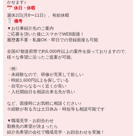
かせます♪
休日・休暇
週休2日(月8〜11日）、有給休暇
備考
▼お仕事紹介先のご案内
ご応募を頂いた後にスマホでWEB面接！
履歴書不要・私服OK・即日での登録面接も可能
全国47都道府県で約5,000件以上の案件を扱っておりますので、
様々な希望に沿ったご提案が可能。
〈例〉
・未経験なので、研修が充実して欲しい
・時給1,600円以上を探している
・自宅からなるべく近くが良い
・入社開始日を相談出来る先が良い
など、面接時にお気軽に相談ください♪
※経験が有る方は土日休み・時短等も相談可能です
▼職場見学・お顔合わせ
勤務先の希望が決まったら
紹介先希望の会社で職場見学・お顔合わせを実施！