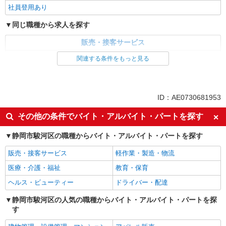
社員登用あり
同じ職種から求人を探す
販売・接客サービス
家電・携帯販売
関連する条件をもっと見る
同じ特徴から求人を探す
未経験歓迎
ミドル（40代～）活躍中
ID：AE0730681953
英語が活かせる
ボーナス・賞与あり
その他の条件でバイト・アルバイト・パートを探す
日払い
車通勤OK
静岡市駿河区の職種からバイト・アルバイト・パートを探す
交通費支給
社会保険あり
社員登用あり
販売・接客サービス
軽作業・製造・物流
医療・介護・福祉
教育・保育
ヘルス・ビューティー
ドライバー・配達
静岡市駿河区の人気の職種からバイト・アルバイト・パートを探
す