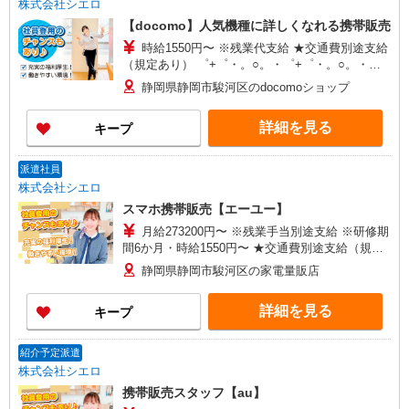
株式会社シエロ
【docomo】人気機種に詳しくなれる携帯販売
時給1550円〜 ※残業代支給 ★交通費別途支給
（規定あり） ゜+゜・。○。・゜+゜・。○。・゜
+゜ 入社祝い金10万円支給(規定有) お友達を紹介
静岡県静岡市駿河区のdocomoショップ
頂くと, インセンティブ支給(規定有) ★月2回払
い・週払い可能（規程有）★ ゜・。○。・゜
詳細を見る
キープ
+゜・。○。・゜+゜
派遣社員
株式会社シエロ
スマホ携帯販売【エーユー】
月給273200円〜 ※残業手当別途支給 ※研修期
間6か月・時給1550円〜 ★交通費別途支給（規定
あり） ゜+゜・。○。・゜+゜・。○。・゜+゜ 入
静岡県静岡市駿河区の家電量販店
社祝い金10万円支給(規定有) お友達を紹介頂くと,
インセンティブ支給(規定有) ゜・。○。・゜
詳細を見る
キープ
+゜・。○。・゜+゜
紹介予定派遣
株式会社シエロ
携帯販売スタッフ【au】