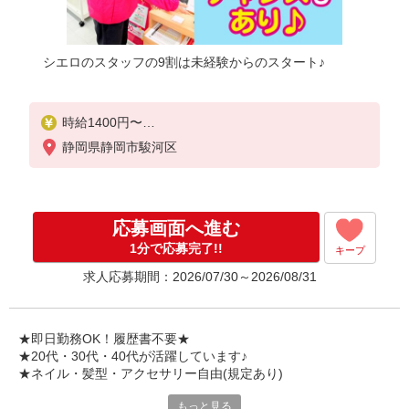
シエロのスタッフの9割は未経験からのスタート♪
時給1400円〜
※残業代支給
静岡県静岡市駿河区
★交通費別途支給（規定あり）
゜+゜・。○。・゜+゜・。○。・゜+゜
入社祝い金10万円支給(規定有)
応募画面へ進む
お友達を紹介頂くと,
1分で応募完了!!
キープ
インセンティブ支給(規定有)
求人応募期間：2026/07/30～2026/08/31
★月2回払い・週払い可能（規程有）★
゜・。○。・゜+゜・。○。・゜+゜
★即日勤務OK！履歴書不要★
★20代・30代・40代が活躍しています♪
★ネイル・髪型・アクセサリー自由(規定あり)
もっと見る
新しい機種やプラン。