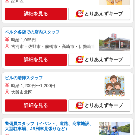
品川区
い・週払い可能（規程有）★ ゜・。○。・゜
詳細を見る
キープ
+゜・。○。・゜+゜
詳細を見る
とりあえずキープ
紹介予定派遣
株式会社シエロ
ベルク各店での店内スタッフ
スマホ携帯販売【エーユー】
時給 1,065円
月給273200円〜 ※残業手当別途支給 ※研修期
間6か月・時給1550円〜 ★交通費別途支給（規定
古河市・佐野市・前橋市・高崎市・伊勢崎市・太田市・館林市・
あり） ゜+゜・。○。・゜+゜・。○。・゜+゜ 入
静岡県静岡市駿河区の家電量販店
社祝い金10万円支給(規定有) お友達を紹介頂くと,
詳細を見る
とりあえずキープ
インセンティブ支給(規定有) ゜・。○。・゜
詳細を見る
キープ
+゜・。○。・゜+゜
ビルの清掃スタッフ
派遣社員
時給 1,200円〜1,200円
株式会社シエロ
大阪市北区
人気機種に詳しくなれる携帯販売
【Y!mobile】
詳細を見る
とりあえずキープ
時給1600円〜 ※別途インセンティブ、職能評
価制度あり ※残業代支給 ★交通費別途支給（規定
あり） ゜+゜・。○。・゜+゜・。○。・゜+゜ 入
静岡県静岡市駿河区の家電量販店
社祝い金10万円支給(規定有) お友達を紹介頂くと,
警備員スタッフ（イベント、道路、商業施設、
大型駐車場、JR列車見張りなど）
インセンティブ支給(規定有) ★月2回払い・週払い
詳細を見る
キープ
可能（規程有）★ ゜・。○。・゜+゜・。○。・゜