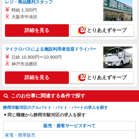
レジ・商品陳列スタッフ
株式会社シエロ
【docomo】人気機種に詳しくなれる携帯販売
時給 1,300円
大阪市中央区
時給1550円〜 ※残業代支給 ★交通費別途支給
（規定あり） ゜+゜・。○。・゜+゜・。○。・゜
+゜ 入社祝い金10万円支給(規定有) お友達を紹介
詳細を見る
静岡県静岡市駿河区のdocomoショップ
とりあえずキープ
頂くと, インセンティブ支給(規定有) ★月2回払
い・週払い可能（規程有）★ ゜・。○。・゜
詳細を見る
キープ
+゜・。○。・゜+゜
マイクロバスによる施設利用者送迎ドライバー
日給 10,900円〜10,900円
派遣社員
神戸市須磨区
株式会社シエロ
スマホ携帯販売【ソフトバンク】
詳細を見る
とりあえずキープ
時給1600円〜 ※別途インセンティブ、職能評
価制度あり ※残業代支給 ★交通費別途支給（規定
あり） ゜+゜・。○。・゜+゜・。○。・゜+゜ 入
静岡県静岡市駿河区の家電量販店
このお仕事に関連する条件で探す
社祝い金10万円支給(規定有) お友達を紹介頂くと,
インセンティブ支給(規定有) ★月2回払い・週払い
詳細を見る
キープ
可能（規程有）★ ゜・。○。・゜+゜・。○。・゜
静岡市駿河区のアルバイト・バイト・パートの求人を探す
+゜
同じ職種から静岡市駿河区の求人を探す
販売・接客サービスすべて
家電・携帯販売