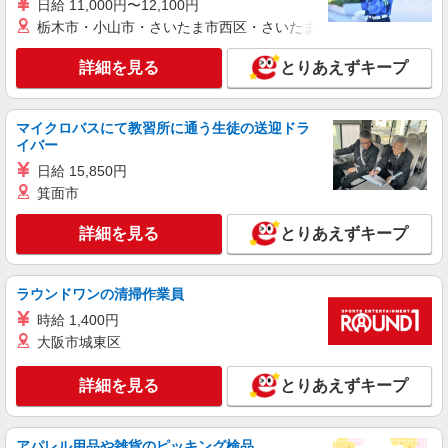
日給 11,000円〜12,100円
+゜
栃木市・小山市・さいたま市西区・さいたま市岩槻区・久喜市・
派遣社員
株式会社シエロ
詳細を見る
とりあえずキープ
【楽天モバイル】人気機種に詳しくなれる携帯
販売
月給245250円〜 ※残業代支給 ★交通費別途支
マイクロバスにて教習所に通う生徒の送迎ドラ
イバー
給（規定あり） ゜+゜・。○。・゜+゜・。
○。・゜+゜ 入社祝い金10万円支給(規定有) お友達
静岡県静岡市駿河区の楽天モバイルショップ
日給 15,850円
を紹介頂くと, インセンティブ支給(規定有) ゜・。
箕面市
○。・゜+゜・。○。・゜+゜
詳細を見る
キープ
詳細を見る
とりあえずキープ
派遣社員
株式会社シエロ
ラウンドワンの清掃作業員
【softbank】人気機種に詳しくなれる携帯販
時給 1,400円
売
大阪市城東区
時給1500円〜 ※残業代支給 ★交通費別途支給
（規定あり） ゜+゜・。○。・゜+゜・。○。・゜
+゜ 入社祝い金10万円支給(規定有) お友達を紹介
詳細を見る
とりあえずキープ
静岡県静岡市駿河区のsoftbankショップ
頂くと, インセンティブ支給(規定有) ★月2回払
い・週払い可能（規程有）★ ゜・。○。・゜
詳細を見る
キープ
+゜・。○。・゜+゜
アパレル用品や雑貨のピッキング検品