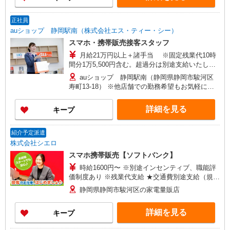
正社員
auショップ 静岡駅南（株式会社エス・ティー・シー）
スマホ・携帯販売接客スタッフ
月給21万円以上＋諸手当 ※固定残業代10時
間分1万5,500円含む。超過分は別途支給いたしま
す。 【年収例】 年収400万円（月給25万円×12ヶ
auショップ 静岡駅南（静岡県静岡市駿河区
月＋諸手当）/25歳 経験3年 年収440万円（月給
寿町13-18） ※他店舗での勤務希望もお気軽にご
28万円×12ヶ月＋諸手当）/29歳店頭フロア責任
相談ください 【変更の範囲】 及び会社の定める場
者 経験5年 年収480万円（月給31万円×12ヶ月
所
詳細を見る
キープ
＋諸手当）/30歳店長職 経験5年
紹介予定派遣
株式会社シエロ
スマホ携帯販売【ソフトバンク】
時給1600円〜 ※別途インセンティブ、職能評
価制度あり ※残業代支給 ★交通費別途支給（規定
あり） ゜+゜・。○。・゜+゜・。○。・゜+゜ 入
静岡県静岡市駿河区の家電量販店
社祝い金10万円支給(規定有) お友達を紹介頂くと,
インセンティブ支給(規定有) ★月2回払い・週払い
詳細を見る
キープ
可能（規程有）★ ゜・。○。・゜+゜・。○。・゜
+゜