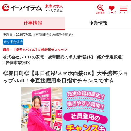
東海
の求人
▼エリア変更
仕事情報
企業情報
更新日：2026/07/31 ※更新日時点の最新情報です
紹介予定派遣
職種：【楽天モバイル】の携帯販売スタッフ
株式会社シエロの家電・携帯販売の求人情報詳細（紹介予定派遣）
- 静岡市駿河区
◎春日町◎【即日登録/スマホ面接OK】大手携帯ショ
ップstaff！◆直接雇用を目指すチャンスです☆