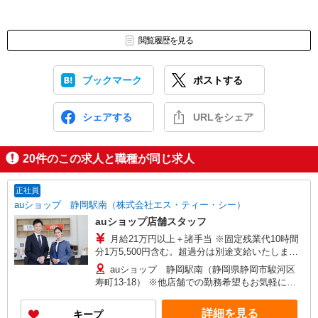
閲覧履歴を見る
ブックマーク
ポストする
シェアする
URLをシェア
20
件のこの求人と職種が同じ求人
正社員
auショップ 静岡駅南（株式会社エス・ティー・シー）
auショップ店舗スタッフ
月給21万円以上＋諸手当 ※固定残業代10時間
分1万5,500円含む。超過分は別途支給いたしま
す。 【年収例】 年収400万円（月給25万円×12ヶ
auショップ 静岡駅南（静岡県静岡市駿河区
月＋諸手当）/25歳 経験3年 年収440万円（月給
寿町13-18） ※他店舗での勤務希望もお気軽にご
28万円×12ヶ月＋諸手当）/29歳店頭フロア責任
相談ください 【変更の範囲】 及び会社の定める場
者 経験5年 年収480万円（月給31万円×12ヶ月
所
詳細を見る
キープ
＋諸手当）/30歳店長職 経験5年