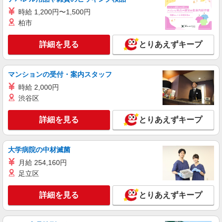
時給 1,200円〜1,500円
派遣社員
柏市
株式会社シエロ
携帯販売スタッフ【au】
詳細を見る
とりあえずキープ
月給273200円〜 ※残業手当別途支給 ※研修期
間6か月・時給1550円〜 ★交通費別途支給（規定
あり） ゜+゜・。○。・゜+゜・。○。・゜+゜ 入
静岡県静岡市駿河区の家電量販店
マンションの受付・案内スタッフ
社祝い金10万円支給(規定有) お友達を紹介頂くと,
インセンティブ支給(規定有) ゜・。○。・゜
時給 2,000円
詳細を見る
キープ
+゜・。○。・゜+゜
渋谷区
派遣社員
詳細を見る
とりあえずキープ
株式会社シエロ
携帯販売スタッフ【au】
月給273200円〜 ※残業手当別途支給 ※研修期
大学病院の中材滅菌
間6か月・時給1550円〜 ★交通費別途支給（規定
月給 254,160円
あり） ゜+゜・。○。・゜+゜・。○。・゜+゜ 入
静岡県静岡市駿河区の家電量販店
足立区
社祝い金10万円支給(規定有) お友達を紹介頂くと,
インセンティブ支給(規定有) ゜・。○。・゜
詳細を見る
キープ
+゜・。○。・゜+゜
詳細を見る
とりあえずキープ
紹介予定派遣