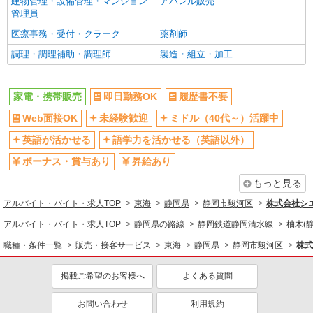
建物管理・設備管理・マンション
アパレル販売
管理員
医療事務・受付・クラーク
薬剤師
調理・調理補助・調理師
製造・組立・加工
家電・携帯販売
即日勤務OK
履歴書不要
Web面接OK
未経験歓迎
ミドル（40代～）活躍中
英語が活かせる
語学力を活かせる（英語以外）
ボーナス・賞与あり
昇給あり
もっと見る
アルバイト・バイト・求人TOP
東海
静岡県
静岡市駿河区
株式会社シ
アルバイト・バイト・求人TOP
静岡県の路線
静岡鉄道静岡清水線
柚木(
職種・条件一覧
販売・接客サービス
東海
静岡県
静岡市駿河区
株式
掲載ご希望のお客様へ
よくある質問
お問い合わせ
利用規約