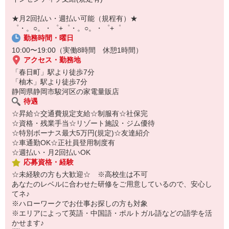
￣￣￣￣￣￣￣￣￣
自宅に居ながらスマホでカンタン面接OK！
★月2回払い・週払い可能（規程有）★
オンライン面談なのでスピード対応。
゜・。○。・゜+゜・。○。・゜+゜
勤務時間・曜日
10:00〜19:00（実働8時間 休憩1時間）
アクセス・勤務地
「春日町」駅より徒歩7分
「柚木」駅より徒歩7分
静岡県静岡市駿河区の家電量販店
待遇
☆昇給☆交通費規定支給☆制服有☆社保完
☆資格・残業手当☆リゾート施設・ジム優待
☆特別ボーナス最大5万円(規定)☆友達紹介
☆車通勤OK☆正社員登用制度有
☆週払い・月2回払いOK
応募資格・経験
☆未経験の方も大歓迎☆ ※高校生は不可
あなたのレベルに合わせた研修をご用意しているので、安心し
てネ♪
※ハローワークでお仕事お探しの方も対象
※エリアによって英語・中国語・ポルトガル語などの語学を活
かせます♪