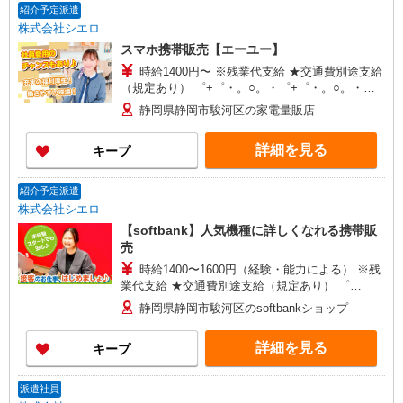
紹介予定派遣
株式会社シエロ
スマホ携帯販売【エーユー】
時給1400円〜 ※残業代支給 ★交通費別途支給
（規定あり） ゜+゜・。○。・゜+゜・。○。・゜
+゜ 入社祝い金10万円支給(規定有) お友達を紹介
静岡県静岡市駿河区の家電量販店
頂くと, インセンティブ支給(規定有) ★月2回払
い・週払い可能（規程有）★ ゜・。○。・゜
詳細を見る
キープ
+゜・。○。・゜+゜
紹介予定派遣
株式会社シエロ
【softbank】人気機種に詳しくなれる携帯販
売
時給1400〜1600円（経験・能力による） ※残
業代支給 ★交通費別途支給（規定あり） ゜
+゜・。○。・゜+゜・。○。・゜+゜ 入社祝い金10
静岡県静岡市駿河区のsoftbankショップ
万円支給(規定有) お友達を紹介頂くと, インセンテ
ィブ支給(規定有) ★月2回払い・週払い可能（規程
詳細を見る
キープ
有）★ ゜・。○。・゜+゜・。○。・゜+゜
派遣社員