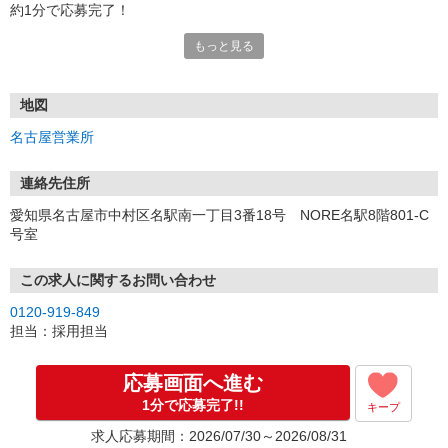
約1分で応募完了！
もっと見る
■電話応募の場合
電話応募も歓迎！（受付:10:00〜20:00）
土日祝も受付中♪
地図
【選考フロー】
名古屋営業所
①応募から3営業日を目安に、メールorお電話でご連絡します。
②面接日時を決定！「0120」から始まる電話番号からご連絡します
★スマホでWEB面接（LINEなど）・出張面接・事務所面接と選べま
連絡先住所
す
愛知県名古屋市中村区名駅南一丁目3番18号 NORE名駅8階801-C
③面接実施（履歴書不要）
号室
④勤務開始（スタート日は応相談）
※ご希望があれば、職場見学の調整もOKです！
この求人に関するお問い合わせ
お気軽にご応募ください♪
0120-919-849
担当：採用担当
応募画面へ進む
1分で応募完了!!
キープ
求人応募期間：2026/07/30～2026/08/31