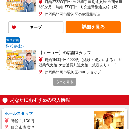
月給273200円〜 ※残業手当別途支給 ※研修期
間6か月・時給1550円〜 ★交通費別途支給（規定
あり） ゜+゜・。○。・゜+゜・。○。・゜+゜ 入
静岡県静岡市駿河区の家電量販店
社祝い金10万円支給(規定有) お友達を紹介頂くと,
インセンティブ支給(規定有) ゜・。○。・゜
詳細を見る
キープ
+゜・。○。・゜+゜
派遣社員
株式会社シエロ
【エーユー】の店舗スタッフ
時給1500円〜1900円（経験・能力による） ※
残業代支給 ★交通費別途支給（規定あり） ゜
+゜・。○。・゜+゜・。○。・゜+゜ 入社祝い金10
静岡県静岡市駿河区のauショップ
万円支給(規定有) お友達を紹介頂くと, インセンテ
ィブ支給(規定有) ★月2回払い・週払い可能（規程
もっと見る
詳細を見る
キープ
有）★ ゜・。○。・゜+゜・。○。・゜+゜
派遣社員
あなたにおすすめの求人情報
株式会社シエロ
【softbank】の携帯販売スタッフ
ホールスタッフ
時給1400〜1600円（経験・能力による） ※残
時給 1,150円
業代支給 ★交通費別途支給（規定あり） ゜
仙台市青葉区
+゜・。○。・゜+゜・。○。・゜+゜ 入社祝い金10