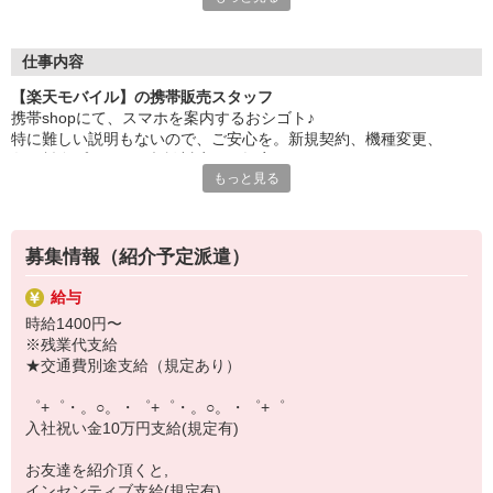
日々変わる専門知識を覚えるのはやっぱり大変。
でも心配ご無用！
仕事内容
シエロのご紹介するお店は、チームワークが良く
【楽天モバイル】の携帯販売スタッフ
お互いに教え合ったり、フォローしあったりする
携帯shopにて、スマホを案内するおシゴト♪
和気あいあいとした人間関係がある店舗ばかり！
特に難しい説明もないので、ご安心を。新規契約、機種変更、
皆で一緒にステップアップしましょう♪
各種料金プランのご相談対応・ご提案などをお願いします。
もっと見る
【選べるお仕事いろいろ】
初めての方でも安心♪
￣￣￣￣￣￣￣￣￣￣￣
あなた専属のコーディネーターが親切・丁寧にフォローするので、
▼オフィスワーク
満足度◎
事務、経理、データ入力、コールセンター、受付
募集情報（紹介予定派遣）
▼工場・製造・軽作業系
■携帯やインターネット販売業務
機械/食品製造・梱包・仕分け・加工・組立・検査
給与
docomo(ドコモ)/au(エーユー)・KDDI/softbank(ソフトバンク)など
▼美容系
時給1400円〜
の大手キャリアから
眉毛サロンのアイブロウ・ネイリスト・エステ
※残業代支給
ワイモバイル(Y!mobille)、楽天モバイル、UQなど格安スマホまで幅
▼営業・販売
★交通費別途支給（規定あり）
広く紹介可能♪
法人営業・アパレル販売・個別指導塾・人材紹介
人気のApple（アップル）店舗もございます！
▼人気案件も多数♪
゜+゜・。○。・゜+゜・。○。・゜+゜
短期・期間限定・オープニング・官公庁案件
入社祝い金10万円支給(規定有)
上場/優良/大手企業など
お友達を紹介頂くと,
【スマホ面接実施中】
インセンティブ支給(規定有)