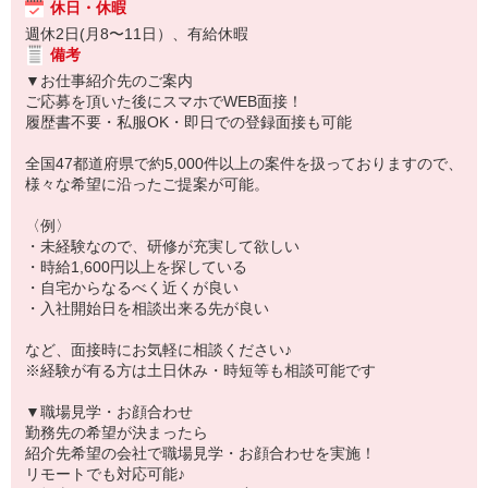
休日・休暇
週休2日(月8〜11日）、有給休暇
備考
▼お仕事紹介先のご案内
ご応募を頂いた後にスマホでWEB面接！
履歴書不要・私服OK・即日での登録面接も可能
全国47都道府県で約5,000件以上の案件を扱っておりますので、
様々な希望に沿ったご提案が可能。
〈例〉
・未経験なので、研修が充実して欲しい
・時給1,600円以上を探している
・自宅からなるべく近くが良い
・入社開始日を相談出来る先が良い
など、面接時にお気軽に相談ください♪
※経験が有る方は土日休み・時短等も相談可能です
▼職場見学・お顔合わせ
勤務先の希望が決まったら
紹介先希望の会社で職場見学・お顔合わせを実施！
リモートでも対応可能♪