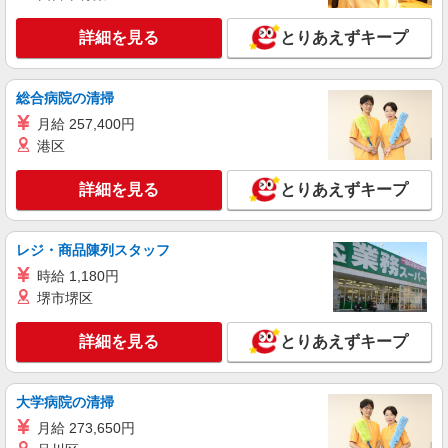
静岡県静岡市駿河区の携帯ショップ
万円支給(規定有) お友達を紹介頂くと, インセンテ
ィブ支給(規定有) ★月2回払い・週払い可能（規程
詳細を見る
とりあえずキープ
詳細を見る
キープ
有）★ ゜・。○。・゜+゜・。○。・゜+゜
紹介予定派遣
総合病院の清掃
株式会社シエロ
月給 257,400円
【楽天モバイル】人気機種に詳しくなれる携帯
港区
販売
月給245250円〜 ※残業代支給 ★交通費別途支
詳細を見る
とりあえずキープ
給（規定あり） ゜+゜・。○。・゜+゜・。
○。・゜+゜ 入社祝い金10万円支給(規定有) お友達
静岡県静岡市駿河区の楽天モバイルショップ
を紹介頂くと, インセンティブ支給(規定有) ゜・。
レジ・商品陳列スタッフ
○。・゜+゜・。○。・゜+゜
詳細を見る
キープ
時給 1,180円
堺市堺区
派遣社員
株式会社シエロ
詳細を見る
とりあえずキープ
【楽天モバイル】の携帯販売スタッフ
時給1400円〜 ※残業代支給 ★交通費別途支給
（規定あり） ゜+゜・。○。・゜+゜・。○。・゜
大学病院の清掃
+゜ 入社祝い金10万円支給(規定有) お友達を紹介
静岡県静岡市駿河区の家電量販店
月給 273,650円
頂くと, インセンティブ支給(規定有) ★月2回払