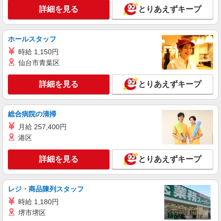
詳細を見る
キープ
可能（規程有）★ ゜・。○。・゜+゜・。○。・゜
詳細を見る
とりあえずキープ
+゜
派遣社員
株式会社シエロ
ホールスタッフ
スマホ携帯販売【ソフトバンク】
時給 1,150円
時給1600円〜 ※別途インセンティブ、職能評
仙台市青葉区
価制度あり ※残業代支給 ★交通費別途支給（規定
あり） ゜+゜・。○。・゜+゜・。○。・゜+゜ 入
静岡県駿東郡清水町の家電量販店
詳細を見る
とりあえずキープ
社祝い金10万円支給(規定有) お友達を紹介頂くと,
インセンティブ支給(規定有) ★月2回払い・週払い
詳細を見る
キープ
可能（規程有）★ ゜・。○。・゜+゜・。○。・゜
総合病院の清掃
+゜
月給 257,400円
正社員
ソフトバンク清水町店
港区
ソフトバンクショップの携帯販売スタッフ
詳細を見る
とりあえずキープ
月給 185,000円 〜 185,000円 試用期間あり 3
ヶ月 月給25万円以上 ※経験・能力による 【試用
期間】時給 1100 円 〜 1100 円
■ソフトバンク清水町店 静岡県 駿東郡清水町
レジ・商品陳列スタッフ
久米田 61‐1
時給 1,180円
堺市堺区
詳細を見る
キープ