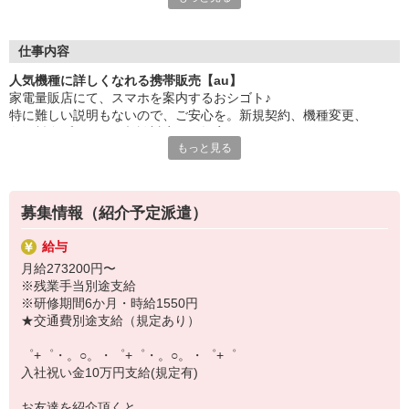
大手キャリアの店舗勤務なので安心・安定！
一度身に着けた知識は、
ずっと先まで役に立ちます！
仕事内容
人気機種に詳しくなれる携帯販売【au】
丁寧な研修もあるので、
家電量販店にて、スマホを案内するおシゴト♪
みなさんから働きやすいと好評です♪
特に難しい説明もないので、ご安心を。新規契約、機種変更、
最新アプリ事情やお得なプラン、
各種料金プランのご相談対応・ご提案などをお願いします。
スマホの裏ワザを学べるチャンス♪
もっと見る
初めての方でも安心♪
【選べるお仕事いろいろ】
あなた専属のコーディネーターが親切・丁寧にフォローするので、
￣￣￣￣￣￣￣￣￣￣￣
満足度◎
▼オフィスワーク
募集情報（紹介予定派遣）
事務、経理、データ入力、コールセンター、受付
■携帯やインターネット販売業務
▼工場・製造・軽作業系
給与
docomo(ドコモ)/au(エーユー)・KDDI/softbank(ソフトバンク)など
機械/食品製造・梱包・仕分け・加工・組立・検査
月給273200円〜
の大手キャリアから
▼美容系
※残業手当別途支給
ワイモバイル(Y!mobille)、楽天モバイル、UQなど格安スマホまで幅
眉毛サロンのアイブロウ・ネイリスト・エステ
※研修期間6か月・時給1550円
広く紹介可能♪
▼営業・販売
★交通費別途支給（規定あり）
人気のApple（アップル）店舗もございます！
法人営業・アパレル販売・個別指導塾・人材紹介
▼人気案件も多数♪
゜+゜・。○。・゜+゜・。○。・゜+゜
短期・期間限定・オープニング・官公庁案件
入社祝い金10万円支給(規定有)
上場/優良/大手企業など
お友達を紹介頂くと,