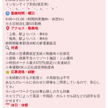
【スマホ面接実施中】
インセンティブ支給(規定有)
￣￣￣￣￣￣￣￣￣
゜・。○。・゜+゜・。○。・゜+゜
自宅に居ながらスマホでカンタン面接OK！
勤務時間・曜日
オンライン面談なのでスピード対応。
9:00〜21:00（時間内実働8h・休憩1h）
※土日祝含む週5日勤務
アクセス・勤務地
「上島」駅よりバス・車6分
「曳馬」駅よりバス・車8分
静岡県駿東郡清水町の家電量販店
待遇
☆昇給☆交通費規定支給☆制服有☆社保完
☆資格・残業手当☆リゾート施設・ジム優待
☆特別ボーナス最大5万円(規定)☆友達紹介
☆車通勤OK☆正社員登用制度有
応募資格・経験
☆未経験の方も大歓迎☆ ※高校生は不可
あなたのレベルに合わせた研修をご用意しているので、安心し
てネ♪
※ハローワークでお仕事お探しの方も対象
※エリアによって英語・中国語・ポルトガル語などの語学を活
かせます♪
休日・休暇