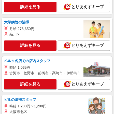
詳細を見る
とりあえずキープ
契約社員
ソフトバンク販売契約社員【清水町エリア】
家電量販店内の携帯販売スタッフ
大学病院の清掃
月給 263,340円 〜 263,340円 試用期間なし ※
月給 273,650円
経験・能力による 【試用期間】時給 0 円 〜 0 円
品川区
■ソフトバンク販売契約社員【清水町エリア】
静岡県駿東郡清水町
詳細を見る
とりあえずキープ
詳細を見る
キープ
ベルク各店での店内スタッフ
時給 1,065円
古河市・佐野市・前橋市・高崎市・伊勢崎市・太田市・館林市・
詳細を見る
とりあえずキープ
ビルの清掃スタッフ
時給 1,200円〜1,200円
大阪市北区