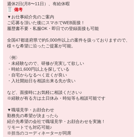
週休2日(月8〜11日）、有給休暇
備考
▼お仕事紹介先のご案内
ご応募を頂いた後にスマホでWEB面接！
履歴書不要・私服OK・即日での登録面接も可能
全国47都道府県で約5,000件以上の案件を扱っておりますので、
様々な希望に沿ったご提案が可能。
〈例〉
・未経験なので、研修が充実して欲しい
・時給1,600円以上を探している
・自宅からなるべく近くが良い
・入社開始日を相談出来る先が良い
など、面接時にお気軽に相談ください♪
※経験が有る方は土日休み・時短等も相談可能です
▼職場見学・お顔合わせ
勤務先の希望が決まったら
紹介先希望の会社で職場見学・お顔合わせを実施！
リモートでも対応可能♪
※担当のコーディネーターが同席