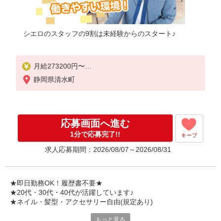
シエロのスタッフの9割は未経験からのスタート♪
月給273200円〜
※残業手当別途支給
静岡県清水町
※研修期間6か月・時給1550円
★交通費別途支給（規定あり）
゜+゜・。○。・゜+゜・。○。・゜+゜
応募画面へ進む
入社祝い金10万円支給(規定有)
1分で応募完了!!
キープ
お友達を紹介頂くと,
求人応募期間：2026/08/07～2026/08/31
インセンティブ支給(規定有)
゜・。○。・゜+゜・。○。・゜+゜
★即日勤務OK！履歴書不要★
★20代・30代・40代が活躍しています♪
★ネイル・髪型・アクセサリー自由(規定あり)
もっと見る
シエロのスタッフは9割が未経験スタート。