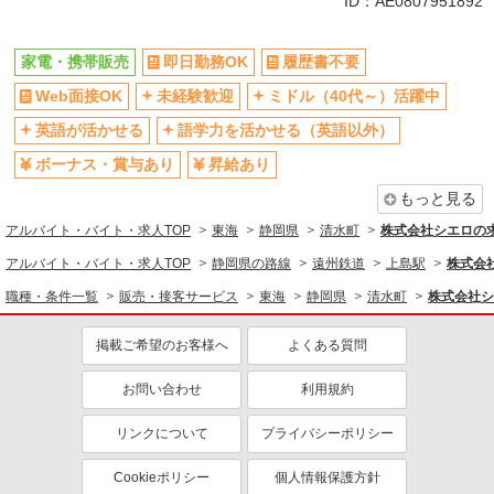
ID：AE0807951892
英語が活かせる
ボーナス・賞与あり
日払い
車通勤OK
家電・携帯販売
即日勤務OK
履歴書不要
交通費支給
社会保険あり
Web面接OK
未経験歓迎
ミドル（40代～）活躍中
社員登用あり
英語が活かせる
語学力を活かせる（英語以外）
ボーナス・賞与あり
昇給あり
もっと見る
アルバイト・バイト・求人TOP
東海
静岡県
清水町
株式会社シエロの
アルバイト・バイト・求人TOP
静岡県の路線
遠州鉄道
上島駅
株式会
職種・条件一覧
販売・接客サービス
東海
静岡県
清水町
株式会社シ
掲載ご希望のお客様へ
よくある質問
お問い合わせ
利用規約
リンクについて
プライバシーポリシー
Cookieポリシー
個人情報保護方針