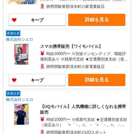
り） ゜+゜・。○。・゜+゜・。○。・゜+゜ 入社
静岡県駿東郡清水町の家電量販店
祝い金10万円支給(規定有) お友達を紹介頂くと, イ
ンセンティブ支給(規定有) ゜・。○。・゜+゜・。
詳細を見る
キープ
○。・゜+゜
派遣社員
株式会社シエロ
スマホ携帯販売【ワイモバイル】
時給1600円〜 ※別途インセンティブ、職能評
価制度あり ※残業代支給 ★交通費別途支給（規定
あり） ゜+゜・。○。・゜+゜・。○。・゜+゜ 入
静岡県駿東郡清水町の家電量販店
社祝い金10万円支給(規定有) お友達を紹介頂くと,
インセンティブ支給(規定有) ★月2回払い・週払い
詳細を見る
キープ
可能（規程有）★ ゜・。○。・゜+゜・。○。・゜
+゜
派遣社員
株式会社シエロ
【UQモバイル】人気機種に詳しくなれる携帯
販売
時給1500円〜 ※残業代支給 ★交通費別途支給
（規定あり） ゜+゜・。○。・゜+゜・。○。・゜
+゜ 入社祝い金10万円支給(規定有) お友達を紹介
静岡県駿東郡清水町のUQスポット