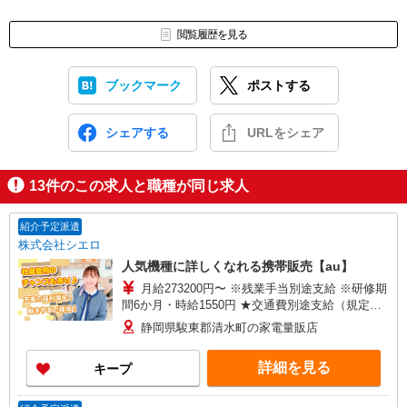
閲覧履歴を見る
ブックマーク
ポストする
シェアする
URLをシェア
13
件のこの求人と職種が同じ求人
紹介予定派遣
株式会社シエロ
人気機種に詳しくなれる携帯販売【au】
月給273200円〜 ※残業手当別途支給 ※研修期
間6か月・時給1550円 ★交通費別途支給（規定あ
り） ゜+゜・。○。・゜+゜・。○。・゜+゜ 入社
静岡県駿東郡清水町の家電量販店
祝い金10万円支給(規定有) お友達を紹介頂くと, イ
ンセンティブ支給(規定有) ゜・。○。・゜+゜・。
詳細を見る
キープ
○。・゜+゜