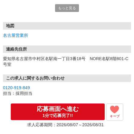
もっと見る
■電話応募の場合
電話応募も歓迎！（受付:10:00〜20:00）
土日祝も受付中♪
地図
【選考フロー】
名古屋営業所
①応募から3営業日を目安に、メールorお電話でご連絡します。
②面接日時を決定！「0120」から始まる電話番号からご連絡します
★スマホでWEB面接（LINEなど）・出張面接・事務所面接と選べま
連絡先住所
す
愛知県名古屋市中村区名駅南一丁目3番18号 NORE名駅8階801-C
③面接実施（履歴書不要）
号室
④勤務開始（スタート日は応相談）
※ご希望があれば、職場見学の調整もOKです！
この求人に関するお問い合わせ
お気軽にご応募ください♪
0120-919-849
担当：採用担当
応募画面へ進む
1分で応募完了!!
キープ
求人応募期間：2026/08/07～2026/08/31