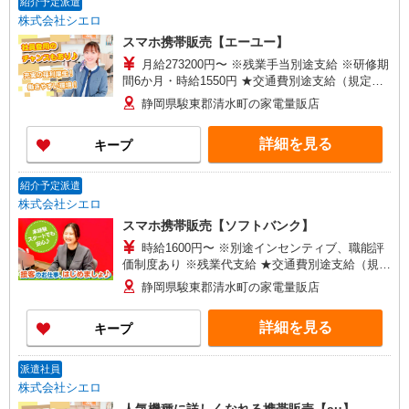
紹介予定派遣
株式会社シエロ
スマホ携帯販売【エーユー】
月給273200円〜 ※残業手当別途支給 ※研修期
間6か月・時給1550円 ★交通費別途支給（規定あ
り） ゜+゜・。○。・゜+゜・。○。・゜+゜ 入社
静岡県駿東郡清水町の家電量販店
祝い金10万円支給(規定有) お友達を紹介頂くと, イ
ンセンティブ支給(規定有) ゜・。○。・゜+゜・。
詳細を見る
キープ
○。・゜+゜
紹介予定派遣
株式会社シエロ
スマホ携帯販売【ソフトバンク】
時給1600円〜 ※別途インセンティブ、職能評
価制度あり ※残業代支給 ★交通費別途支給（規定
あり） ゜+゜・。○。・゜+゜・。○。・゜+゜ 入
静岡県駿東郡清水町の家電量販店
社祝い金10万円支給(規定有) お友達を紹介頂くと,
インセンティブ支給(規定有) ★月2回払い・週払い
詳細を見る
キープ
可能（規程有）★ ゜・。○。・゜+゜・。○。・゜
+゜
派遣社員
株式会社シエロ