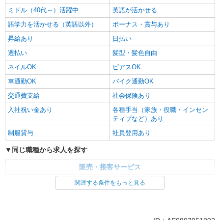
ミドル（40代～）活躍中
英語が活かせる
語学力を活かせる（英語以外）
ボーナス・賞与あり
昇給あり
日払い
週払い
髪型・髪色自由
ネイルOK
ピアスOK
車通勤OK
バイク通勤OK
交通費支給
社会保険あり
入社祝い金あり
各種手当（家族・役職・インセン
ティブなど）あり
制服貸与
社員登用あり
同じ職種から求人を探す
販売・接客サービス
家電・携帯販売
関連する条件をもっと見る
同じ特徴から求人を探す
未経験歓迎
ミドル（40代～）活躍中