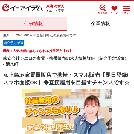
東海
の求人
▼エリア変更
仕事情報
企業情報
更新日：2026/08/07 ※更新日時点の最新情報です
紹介予定派遣
職種：人気機種に詳しくなれる携帯販売【au】
株式会社シエロの家電・携帯販売の求人情報詳細（紹介予定派遣）
- 清水町
≪上島≫家電量販店で携帯・スマホ販売【即日登録/
スマホ面接OK】◆直接雇用を目指すチャンスです☆