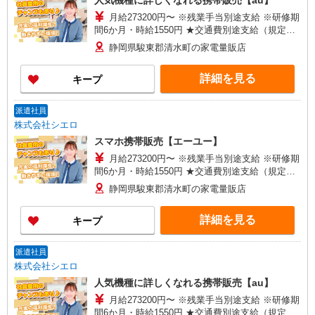
人気機種に詳しくなれる携帯販売【au】
月給273200円〜 ※残業手当別途支給 ※研修期
間6か月・時給1550円 ★交通費別途支給（規定あ
り） ゜+゜・。○。・゜+゜・。○。・゜+゜ 入社
静岡県駿東郡清水町の家電量販店
祝い金10万円支給(規定有) お友達を紹介頂くと, イ
ンセンティブ支給(規定有) ゜・。○。・゜+゜・。
詳細を見る
キープ
○。・゜+゜
派遣社員
株式会社シエロ
スマホ携帯販売【エーユー】
月給273200円〜 ※残業手当別途支給 ※研修期
間6か月・時給1550円 ★交通費別途支給（規定あ
り） ゜+゜・。○。・゜+゜・。○。・゜+゜ 入社
静岡県駿東郡清水町の家電量販店
祝い金10万円支給(規定有) お友達を紹介頂くと, イ
ンセンティブ支給(規定有) ゜・。○。・゜+゜・。
詳細を見る
キープ
○。・゜+゜
派遣社員
株式会社シエロ
人気機種に詳しくなれる携帯販売【au】
月給273200円〜 ※残業手当別途支給 ※研修期
間6か月・時給1550円 ★交通費別途支給（規定あ