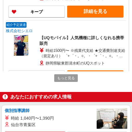
頂くと, インセンティブ支給(規定有) ★月2回払
い・週払い可能（規程有）★ ゜・。○。・゜
詳細を見る
キープ
+゜・。○。・゜+゜
紹介予定派遣
株式会社シエロ
【UQモバイル】人気機種に詳しくなれる携帯
販売
時給1500円〜 ※残業代支給 ★交通費別途支給
（規定あり） ゜+゜・。○。・゜+゜・。○。・゜
+゜ 入社祝い金10万円支給(規定有) お友達を紹介
静岡県駿東郡清水町のUQスポット
頂くと, インセンティブ支給(規定有) ★月2回払
い・週払い可能（規程有）★ ゜・。○。・゜
詳細を見る
キープ
+゜・。○。・゜+゜
もっと見る
紹介予定派遣
株式会社シエロ
あなたにおすすめの求人情報
スマホ携帯販売【ワイモバイル】
時給1600円〜 ※別途インセンティブ、職能評
個別指導講師
価制度あり ※残業代支給 ★交通費別途支給（規定
時給 1,040円〜1,390円
あり） ゜+゜・。○。・゜+゜・。○。・゜+゜ 入
静岡県駿東郡清水町の家電量販店
仙台市青葉区
社祝い金10万円支給(規定有) お友達を紹介頂くと,
インセンティブ支給(規定有) ★月2回払い・週払い